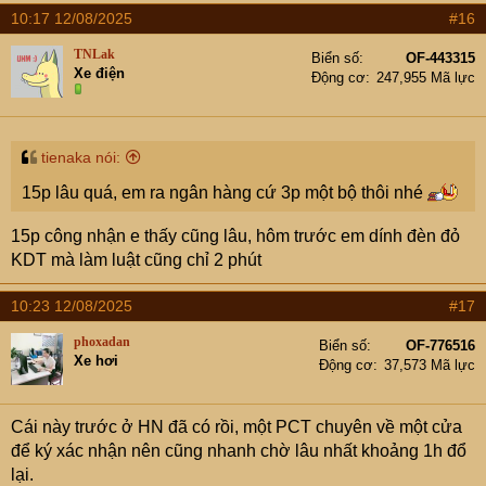
a
10:17 12/08/2025
#16
c
t
TNLak
Biển số
OF-443315
i
Xe điện
Động cơ
247,955 Mã lực
o
n
s
:
tienaka nói:
15p lâu quá, em ra ngân hàng cứ 3p một bộ thôi nhé
15p công nhận e thấy cũng lâu, hôm trước em dính đèn đỏ
KDT mà làm luật cũng chỉ 2 phút
10:23 12/08/2025
#17
phoxadan
Biển số
OF-776516
Xe hơi
Động cơ
37,573 Mã lực
Cái này trước ở HN đã có rồi, một PCT chuyên về một cửa
để ký xác nhận nên cũng nhanh chờ lâu nhất khoảng 1h đổ
lại.