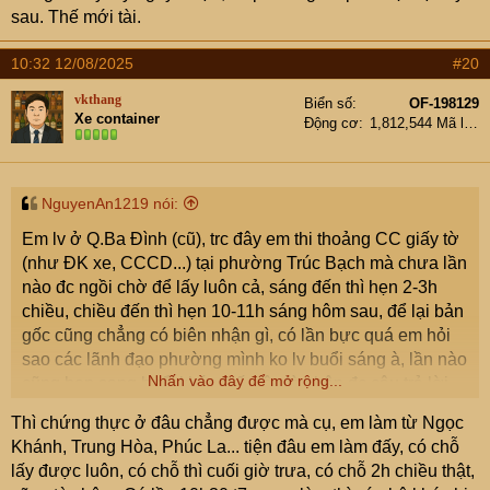
sau. Thế mới tài.
Nay đọc được thông tin này thấy bất ngờ quá, hay chỉ tại
e đen đủi dính vào những chỗ công bộc lởm nhỉ . Các cụ
10:32 12/08/2025
#20
có trải nghiệm tích cực khi đi làm bất kể loại giấy tờ gì có
thể chia sẻ được ko.
vkthang
Biển số
OF-198129
( e ở HN ạ )
Xe container
Động cơ
1,812,544 Mã lực
NguyenAn1219 nói:
Em lv ở Q.Ba Đình (cũ), trc đây em thi thoảng CC giấy tờ
(như ĐK xe, CCCD...) tại phường Trúc Bạch mà chưa lần
nào đc ngồi chờ để lấy luôn cả, sáng đến thì hẹn 2-3h
chiều, chiều đến thì hẹn 10-11h sáng hôm sau, để lại bản
gốc cũng chẳng có biên nhận gì, có lần bực quá em hỏi
sao các lãnh đạo phường mình ko lv buổi sáng à, lần nào
Nhấn vào đây để mở rộng...
cũng hẹn sang buổi khác thế, vậy là nhận đc câu trả lời
với thái độ khó chịu của anh tiếp nhận hs: anh sang
Thì chứng thực ở đâu chẳng được mà cụ, em làm từ Ngọc
phường khác làm nếu ko chờ đc. Phường này có lần còn
Khánh, Trung Hòa, Phúc La... tiện đâu em làm đấy, có chỗ
bị dân phản ánh lên tv, báo chí sao ấy.
lấy được luôn, có chỗ thì cuối giờ trưa, có chỗ 2h chiều thật,
Sau em sang phường Quán Thánh (ko nhớ tên phường,