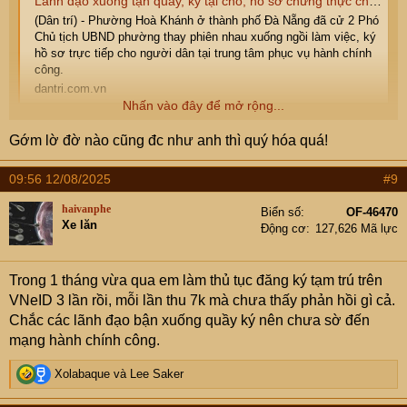
Lãnh đạo xuống tận quầy, ký tại chỗ, hồ sơ chứng thực chỉ mất 15 phút
(Dân trí) - Phường Hoà Khánh ở thành phố Đà Nẵng đã cử 2 Phó
Chủ tịch UBND phường thay phiên nhau xuống ngồi làm việc, ký
hồ sơ trực tiếp cho người dân tại trung tâm phục vụ hành chính
công.
dantri.com.vn
Nhấn vào đây để mở rộng...
Ko biết các cụ thế nào chứ e đi làm việc gì dính đến chính
Gớm lờ đờ nào cũng đc như anh thì quý hóa quá!
quyền cũng bị ức chế vì phong cách làm việc của các
công bộc của dân.
09:56 12/08/2025
#9
Nay đọc được thông tin này thấy bất ngờ quá, hay chỉ tại
e đen đủi dính vào những chỗ công bộc lởm nhỉ . Các cụ
haivanphe
Biển số
OF-46470
có trải nghiệm tích cực khi đi làm bất kể loại giấy tờ gì có
Xe lăn
Động cơ
127,626 Mã lực
thể chia sẻ được ko.
( e ở HN ạ )
Trong 1 tháng vừa qua em làm thủ tục đăng ký tạm trú trên
VNeID 3 lần rồi, mỗi lần thu 7k mà chưa thấy phản hồi gì cả.
Chắc các lãnh đạo bận xuống quầy ký nên chưa sờ đến
mạng hành chính công.
R
Xolabaque
và
Lee Saker
e
a