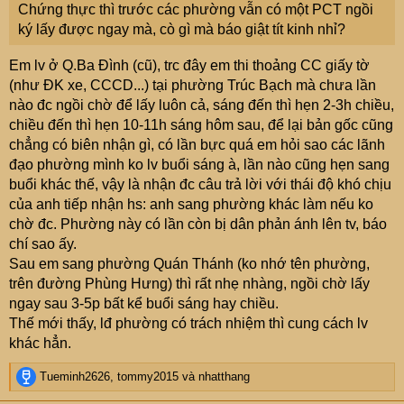
Chứng thực thì trước các phường vẫn có một PCT ngồi
ký lấy được ngay mà, cò gì mà báo giật tít kinh nhỉ?
Em lv ở Q.Ba Đình (cũ), trc đây em thi thoảng CC giấy tờ
(như ĐK xe, CCCD...) tại phường Trúc Bạch mà chưa lần
nào đc ngồi chờ để lấy luôn cả, sáng đến thì hẹn 2-3h chiều,
chiều đến thì hẹn 10-11h sáng hôm sau, để lại bản gốc cũng
chẳng có biên nhận gì, có lần bực quá em hỏi sao các lãnh
đạo phường mình ko lv buổi sáng à, lần nào cũng hẹn sang
buổi khác thế, vậy là nhận đc câu trả lời với thái độ khó chịu
của anh tiếp nhận hs: anh sang phường khác làm nếu ko
chờ đc. Phường này có lần còn bị dân phản ánh lên tv, báo
chí sao ấy.
Sau em sang phường Quán Thánh (ko nhớ tên phường,
trên đường Phùng Hưng) thì rất nhẹ nhàng, ngồi chờ lấy
ngay sau 3-5p bất kể buổi sáng hay chiều.
Thế mới thấy, lđ phường có trách nhiệm thì cung cách lv
khác hẳn.
R
Tueminh2626
,
tommy2015
và
nhatthang
e