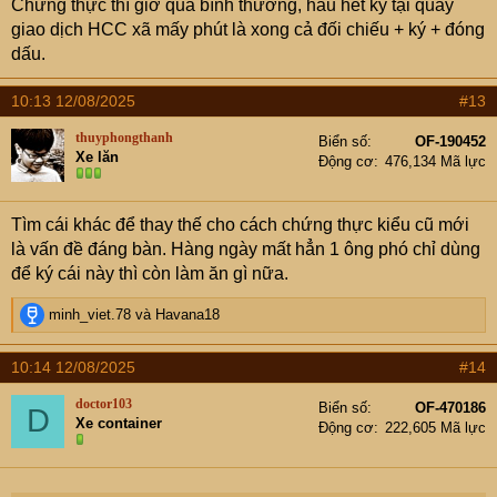
Chứng thực thì giờ quá bình thường, hầu hết ký tại quầy
giao dịch HCC xã mấy phút là xong cả đối chiếu + ký + đóng
dấu.
10:13 12/08/2025
#13
thuyphongthanh
Biển số
OF-190452
Xe lăn
Động cơ
476,134 Mã lực
Tìm cái khác để thay thế cho cách chứng thực kiểu cũ mới
là vấn đề đáng bàn. Hàng ngày mất hẳn 1 ông phó chỉ dùng
để ký cái này thì còn làm ăn gì nữa.
R
minh_viet.78
và
Havana18
e
a
10:14 12/08/2025
#14
c
t
doctor103
Biển số
OF-470186
D
i
Xe container
Động cơ
222,605 Mã lực
o
n
s
: