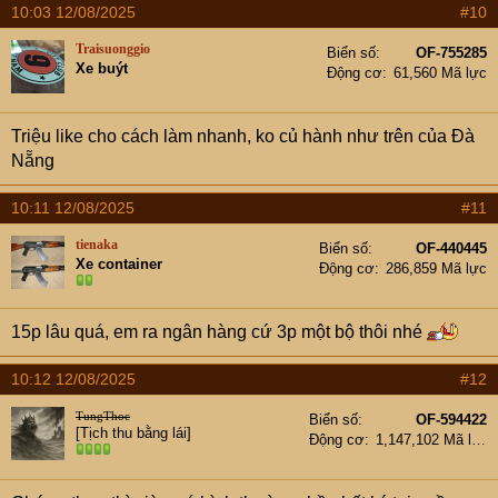
10:03 12/08/2025
#10
c
t
Traisuonggio
Biển số
OF-755285
i
Xe buýt
Động cơ
61,560 Mã lực
o
n
s
Triệu like cho cách làm nhanh, ko củ hành như trên của Đà
:
Nẵng
10:11 12/08/2025
#11
tienaka
Biển số
OF-440445
Xe container
Động cơ
286,859 Mã lực
15p lâu quá, em ra ngân hàng cứ 3p một bộ thôi nhé
10:12 12/08/2025
#12
TungThoc
Biển số
OF-594422
[Tịch thu bằng lái]
Động cơ
1,147,102 Mã lực