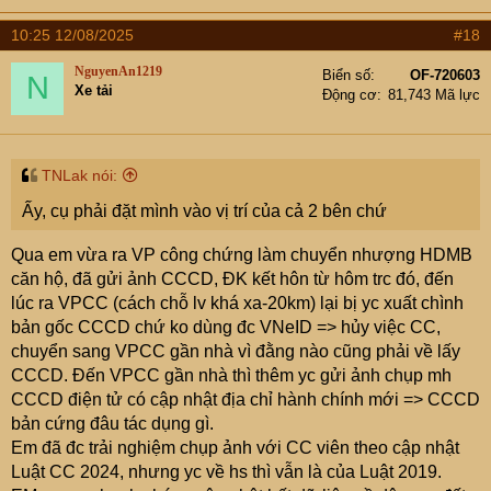
10:25 12/08/2025
#18
NguyenAn1219
Biển số
OF-720603
N
Xe tải
Động cơ
81,743 Mã lực
TNLak nói:
Ấy, cụ phải đặt mình vào vị trí của cả 2 bên chứ
Qua em vừa ra VP công chứng làm chuyển nhượng HDMB
căn hộ, đã gửi ảnh CCCD, ĐK kết hôn từ hôm trc đó, đến
lúc ra VPCC (cách chỗ lv khá xa-20km) lại bị yc xuất chình
bản gốc CCCD chứ ko dùng đc VNeID => hủy việc CC,
chuyển sang VPCC gần nhà vì đằng nào cũng phải về lấy
CCCD. Đến VPCC gần nhà thì thêm yc gửi ảnh chụp mh
CCCD điện tử có cập nhật địa chỉ hành chính mới => CCCD
bản cứng đâu tác dụng gì.
Em đã đc trải nghiệm chụp ảnh với CC viên theo cập nhật
Luật CC 2024, nhưng yc về hs thì vẫn là của Luật 2019.