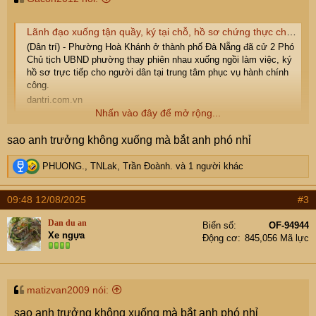
Lãnh đạo xuống tận quầy, ký tại chỗ, hồ sơ chứng thực chỉ mất 15 phút
(Dân trí) - Phường Hoà Khánh ở thành phố Đà Nẵng đã cử 2 Phó
Chủ tịch UBND phường thay phiên nhau xuống ngồi làm việc, ký
hồ sơ trực tiếp cho người dân tại trung tâm phục vụ hành chính
công.
dantri.com.vn
Nhấn vào đây để mở rộng...
Ko biết các cụ thế nào chứ e đi làm việc gì dính đến chính
sao anh trưởng không xuống mà bắt anh phó nhỉ
quyền cũng bị ức chế vì phong cách làm việc của các
công bộc của dân.
R
PHUONG.
,
TNLak
,
Trần Đoành.
và 1 người khác
Nay đọc được thông tin này thấy bất ngờ quá, hay chỉ tại
e
e đen đủi dính vào những chỗ công bộc lởm nhỉ . Các cụ
a
09:48 12/08/2025
#3
c
có trải nghiệm tích cực khi đi làm bất kể loại giấy tờ gì có
t
thể chia sẻ được ko.
Dan du an
Biển số
OF-94944
i
Xe ngựa
( e ở HN ạ )
Động cơ
845,056 Mã lực
o
n
s
:
matizvan2009 nói:
sao anh trưởng không xuống mà bắt anh phó nhỉ