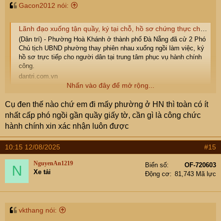
Gacon2012 nói:
Lãnh đạo xuống tận quầy, ký tại chỗ, hồ sơ chứng thực chỉ mất 15 phút
(Dân trí) - Phường Hoà Khánh ở thành phố Đà Nẵng đã cử 2 Phó
Chủ tịch UBND phường thay phiên nhau xuống ngồi làm việc, ký
hồ sơ trực tiếp cho người dân tại trung tâm phục vụ hành chính
công.
dantri.com.vn
Nhấn vào đây để mở rộng...
Ko biết các cụ thế nào chứ e đi làm việc gì dính đến chính
Cụ đen thế nào chứ em đi mấy phường ở HN thì toàn có ít
quyền cũng bị ức chế vì phong cách làm việc của các
nhất cấp phó ngồi gần quầy giấy tờ, cần gì là công chức
công bộc của dân.
hành chính xin xác nhận luôn được
Nay đọc được thông tin này thấy bất ngờ quá, hay chỉ tại
e đen đủi dính vào những chỗ công bộc lởm nhỉ . Các cụ
10:15 12/08/2025
#15
có trải nghiệm tích cực khi đi làm bất kể loại giấy tờ gì có
thể chia sẻ được ko.
NguyenAn1219
Biển số
OF-720603
N
( e ở HN ạ )
Xe tải
Động cơ
81,743 Mã lực
vkthang nói: