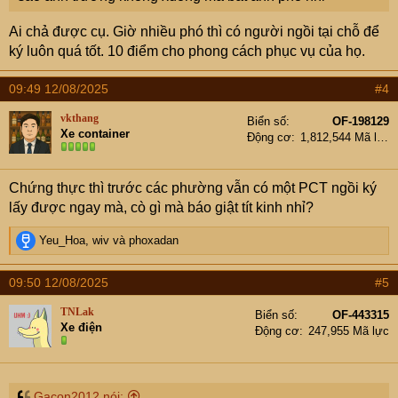
Ai chả được cụ. Giờ nhiều phó thì có người ngồi tại chỗ để
ký luôn quá tốt. 10 điểm cho phong cách phục vụ của họ.
09:49 12/08/2025
#4
vkthang
Biển số
OF-198129
Xe container
Động cơ
1,812,544 Mã lực
Chứng thực thì trước các phường vẫn có một PCT ngồi ký
lấy được ngay mà, cò gì mà báo giật tít kinh nhỉ?
R
Yeu_Hoa
,
wiv
và
phoxadan
e
a
09:50 12/08/2025
#5
c
t
TNLak
Biển số
OF-443315
i
Xe điện
Động cơ
247,955 Mã lực
o
n
s
:
Gacon2012 nói: