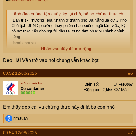
Lãnh đạo xuống tận quầy, ký tại chỗ, hồ sơ chứng thực chỉ mất 15 phút
(Dân trí) - Phường Hoà Khánh ở thành phố Đà Nẵng đã cử 2 Phó
Chủ tịch UBND phường thay phiên nhau xuống ngồi làm việc, ký
hồ sơ trực tiếp cho người dân tại trung tâm phục vụ hành chính
công.
dantri.com.vn
Nhấn vào đây để mở rộng...
Ko biết các cụ thế nào chứ e đi làm việc gì dính đến chính
Đèo Hải Vân trở vào nói chung vẫn khác bọt
quyền cũng bị ức chế vì phong cách làm việc của các
công bộc của dân.
09:52 12/08/2025
#6
Nay đọc được thông tin này thấy bất ngờ quá, hay chỉ tại
e đen đủi dính vào những chỗ công bộc lởm nhỉ . Các cụ
vừa đi vừa láii
Biển số
OF-418867
có trải nghiệm tích cực khi đi làm bất kể loại giấy tờ gì có
Xe container
Động cơ
2,555,607 Mã lực
thể chia sẻ được ko.
( e ở HN ạ )
Em thấy dẹp cái vụ chứng thực này đi là bà con nhờ
R
hm.tuan
e
a
09:54 12/08/2025
#7
c