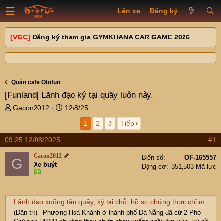
Lên xe
Đăng ký
[VGC]
Đăng ký tham gia GYMKHANA CAR GAME 2026
Quán cafe Otofun
[Funland]
Lãnh đạo ký tại quầy luôn này.
T
N
Gacon2012
12/8/25
h
g
1
2
3
Tiếp
r
à
e
y
09:25 12/08/2025
#1
a
g
d
ử
Gacon2012
Biển số
OF-165557
G
s
i
Xe buýt
Động cơ
351,503 Mã lực
t
a
r
t
Lãnh đạo xuống tận quầy, ký tại chỗ, hồ sơ chứng thực chỉ mất 15 phút
e
(Dân trí) - Phường Hoà Khánh ở thành phố Đà Nẵng đã cử 2 Phó
r