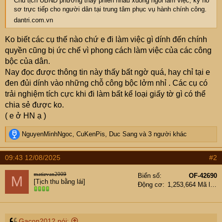
Chủ tịch UBND phường thay phiên nhau xuống ngồi làm việc, ký hồ
sơ trực tiếp cho người dân tại trung tâm phục vụ hành chính công.
dantri.com.vn
Ko biết các cụ thế nào chứ e đi làm việc gì dính đến chính
quyền cũng bị ức chế vì phong cách làm việc của các công
bộc của dân.
Nay đọc được thông tin này thấy bất ngờ quá, hay chỉ tại e
đen đủi dính vào những chỗ công bộc lởm nhỉ . Các cụ có
trải nghiệm tích cực khi đi làm bất kể loại giấy tờ gì có thể
chia sẻ được ko.
( e ở HN ạ )
R
NguyenMinhNgoc
,
CuKenPis
,
Duc Sang
và 3 người khác
e
a
09:43 12/08/2025
#2
c
t
matizvan2009
Biển số
OF-42690
M
i
[Tịch thu bằng lái]
Động cơ
1,253,664 Mã lực
o
n
s
:
Gacon2012 nói: