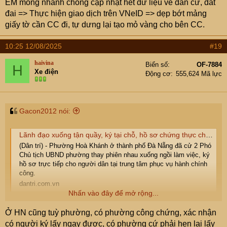
EM mong nhanh chóng cập nhật hết dữ liệu về dân cư, đất
đai => Thực hiện giao dịch trên VNeID => dẹp bớt mảng
giấy tờ cần CC đi, tự dưng lại tạo mỏ vàng cho bên CC.
10:25 12/08/2025
#19
haivina
Biển số
OF-7884
H
Xe điện
Động cơ
555,624 Mã lực
Gacon2012 nói:
Lãnh đạo xuống tận quầy, ký tại chỗ, hồ sơ chứng thực chỉ mất 15 phút
(Dân trí) - Phường Hoà Khánh ở thành phố Đà Nẵng đã cử 2 Phó
Chủ tịch UBND phường thay phiên nhau xuống ngồi làm việc, ký
hồ sơ trực tiếp cho người dân tại trung tâm phục vụ hành chính
công.
dantri.com.vn
Nhấn vào đây để mở rộng...
Ko biết các cụ thế nào chứ e đi làm việc gì dính đến chính
Ở HN cũng tuỳ phường, có phường công chứng, xác nhận
quyền cũng bị ức chế vì phong cách làm việc của các
có người ký lấy ngay được, có phường cứ phải hẹn lại lấy
công bộc của dân.