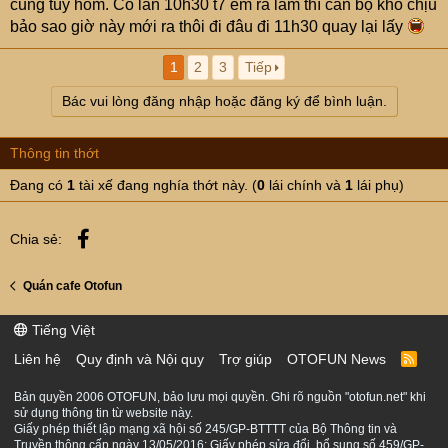
cũng tùy hôm. Có lần 10h30 t7 em ra làm thì cán bộ khó chịu
trên đường Phùng Hưng) thì rất nhẹ nhàng, ngồi chờ lấy
bảo sao giờ này mới ra thôi đi đâu đi 11h30 quay lại lấy
ngay sau 3-5p bất kể buổi sáng hay chiều.
Thế mới thấy, lđ phường có trách nhiệm thì cung cách lv
1
2
3
Tiếp
khác hẳn.
Bác vui lòng đăng nhập hoặc đăng ký để bình luận.
Thông tin thớt
Đang có
1
tài xế đang nghía thớt này. (
0
lái chính và
1
lái phụ)
Facebook
Chia sẻ:
Quán cafe Otofun
Tiếng Việt
Liên hệ
Quy định và Nội quy
Trợ giúp
OTOFUN News
R
S
S
Bản quyền 2006 OTOFUN, bảo lưu mọi quyền. Ghi rõ nguồn "otofun.net" khi
sử dụng thông tin từ website này.
Giấy phép thiết lập mạng xã hội số 245/GP-BTTTT của Bộ Thông tin và
Truyền thông cấp ngày 13/05/2016; Giấy phép sửa đổi, bổ sung số 459/GP-