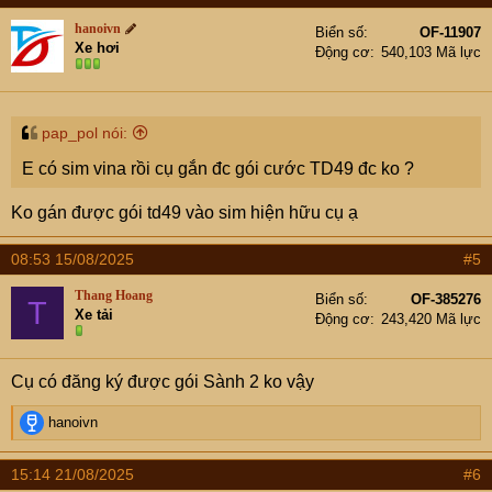
hanoivn
Biển số
OF-11907
Xe hơi
Động cơ
540,103 Mã lực
pap_pol nói:
E có sim vina rồi cụ gắn đc gói cước TD49 đc ko ?
Ko gán được gói td49 vào sim hiện hữu cụ ạ
08:53 15/08/2025
#5
Thang Hoang
Biển số
OF-385276
T
Xe tải
Động cơ
243,420 Mã lực
Cụ có đăng ký được gói Sành 2 ko vậy
R
hanoivn
e
a
15:14 21/08/2025
#6
c