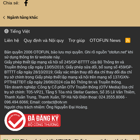
Facebook
Chia sẻ:
Ngành hàng khác
Tiếng Việt
Liên hệ
Quy định và Nội quy
Trợ giúp
OTOFUN News
R
S
S
Bản quyền 2006 OTOFUN, bảo lưu mọi quyền. Ghi rõ nguồn "otofun.net" khi
sử dụng thông tin từ website này.
Giấy phép thiết lập mạng xã hội số 245/GP-BTTTT của Bộ Thông tin và
Truyền thông cấp ngày 13/05/2016; Giấy phép sửa đổi, bổ sung số 459/GP-
BTTTT cấp ngày 28/10/2019; Giấy xác nhận thay đổi địa chỉ thay đổi địa chỉ
trụ sở chính trong Giấy phép thiết lập mạng xã hội trên mạng số 137/GXN-
PTTH&TTĐT cấp ngày 28/06/2024 của Bộ Thông tin và Truyền thông.
Tên doanh nghiệp: Công ty Cổ phần OTV Truyền thông (OTV Media) Địa chỉ
trụ sở chính: T05-VP21, Tầng 5 Tòa nhà Stellar Garden, Số 35 Lê Văn Thiêm,
Thanh Xuân Trung, Thanh Xuân, TP Hà Nội Điện thoại: 024.3555.8066 -
096.494.6066; Email: contact@otv.vn
Người chịu trách nhiệm: Ông Nguyễn Đại Hoàng.