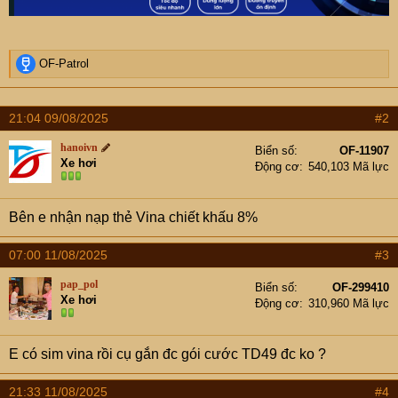
R
OF-Patrol
e
a
c
21:04 09/08/2025
#2
t
i
hanoivn
Biển số
OF-11907
o
Xe hơi
Động cơ
540,103 Mã lực
n
s
:
Bên e nhận nạp thẻ Vina chiết khấu 8%
07:00 11/08/2025
#3
pap_pol
Biển số
OF-299410
Xe hơi
Động cơ
310,960 Mã lực
E có sim vina rồi cụ gắn đc gói cước TD49 đc ko ?
21:33 11/08/2025
#4