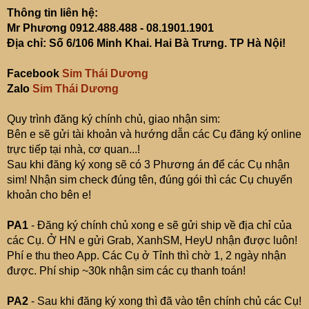
Thông tin liên hệ:
Mr Phương 0912.488.488 - 08.1901.1901
Địa chỉ: Số 6/106 Minh Khai. Hai Bà Trưng. TP Hà Nội!
Facebook
Sim Thái Dương
Zalo
Sim Thái Dương
Quy trình đăng ký chính chủ, giao nhận sim:
Bên e sẽ gửi tài khoản và hướng dẫn các Cụ đăng ký online
trực tiếp tại nhà, cơ quan...!
Sau khi đăng ký xong sẽ có 3 Phương án để các Cụ nhận
sim! Nhận sim check đúng tên, đúng gói thì các Cụ chuyển
khoản cho bên e!
PA1
- Đăng ký chính chủ xong e sẽ gửi ship về địa chỉ của
các Cụ. Ở HN e gửi Grab, XanhSM, HeyU nhận được luôn!
Phí e thu theo App. Các Cụ ở Tỉnh thì chờ 1, 2 ngày nhận
được. Phí ship ~30k nhận sim các cụ thanh toán!
PA2
- Sau khi đăng ký xong thì đã vào tên chính chủ các Cụ!