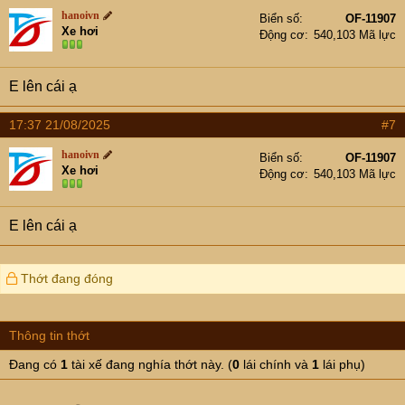
t
hanoivn
Biển số
OF-11907
i
Xe hơi
Động cơ
540,103 Mã lực
o
n
s
E lên cái ạ
:
17:37 21/08/2025
#7
hanoivn
Biển số
OF-11907
Xe hơi
Động cơ
540,103 Mã lực
E lên cái ạ
Thớt đang đóng
Thông tin thớt
Đang có
1
tài xế đang nghía thớt này. (
0
lái chính và
1
lái phụ)