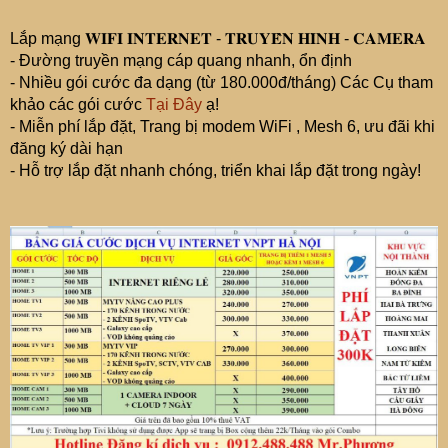
Lắp mạng 𝐖𝐈𝐅𝐈 𝐈𝐍𝐓𝐄𝐑𝐍𝐄𝐓 - 𝐓𝐑𝐔𝐘𝐄̂̀𝐍 𝐇𝐈̀𝐍𝐇 - 𝐂𝐀𝐌𝐄𝐑𝐀
- Đường truyền mạng cáp quang nhanh, ổn định
- Nhiều gói cước đa dạng (từ 180.000đ/tháng) Các Cụ tham
khảo các gói cước
Tại Đây
ạ!
- Miễn phí lắp đặt, Trang bị modem WiFi , Mesh 6, ưu đãi khi
đăng ký dài hạn
- Hỗ trợ lắp đặt nhanh chóng, triển khai lắp đặt trong ngày!