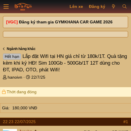
Lên xe
Đăng ký
[VGC]
Đăng ký tham gia GYMKHANA CAR GAME 2026
Ngành hàng khác
Lắp đặt Wifi tại HN giá chỉ từ 180k/1T. Quà tặng
Hết hạn
kèm khi ký HĐ! Sim 100Gb - 500Gb/1T 12T dùng cho
ĐT, IPAD, OTO, phát Wifi!
T
N
hanoivn
22/7/25
h
g
r
à
Thớt đang đóng
e
y
a
g
d
ử
Giá
180,000 VNĐ
s
i
t
a
22:23 22/07/2025
#1
r