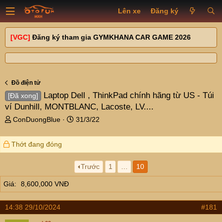
Lên xe
Đăng ký
[VGC]
Đăng ký tham gia GYMKHANA CAR GAME 2026
Đồ điện tử
Laptop Dell , ThinkPad chính hãng từ US - Túi
[Đã xong]
ví Dunhill, MONTBLANC, Lacoste, LV....
T
N
ConDuongBlue
31/3/22
h
g
r
à
Thớt đang đóng
e
y
a
g
d
ử
Trước
1
…
10
s
i
Giá
8,600,000 VNĐ
t
a
r
14:38 29/10/2024
#181
t