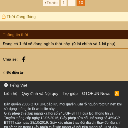
Trước
1
…
10
Thớt đang đóng
Thông tin thớt
Đang có
1
tài xế đang nghía thớt này. (
0
lái chính và
1
lái phụ)
Facebook
Chia sẻ:
Đồ điện tử
Tiếng Việt
Liên hệ
Quy định và Nội quy
Trợ giúp
OTOFUN News
R
S
S
Bản quyền 2006 OTOFUN, bảo lưu mọi quyền. Ghi rõ nguồn "otofun.net" khi
sử dụng thông tin từ website này.
Giấy phép thiết lập mạng xã hội số 245/GP-BTTTT của Bộ Thông tin và
Truyền thông cấp ngày 13/05/2016; Giấy phép sửa đổi, bổ sung số 459/GP-
BTTTT cấp ngày 28/10/2019; Giấy xác nhận thay đổi địa chỉ thay đổi địa chỉ
trụ sở chính trong Giấy phép thiết lập mạng xã hội trên mạng số 137/GXN-