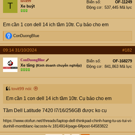
e
tovit99
Biển số
OF-11249
T
r
Xe buýt
Động cơ
537,445 Mã lực
Em cần 1 con dell 14 ich tầm 10tr. Cụ báo cho em
R
ConDuongBlue
e
a
09:14 31/10/2024
#182
c
t
ConDuongBlue
Biển số
OF-168279
i
Xe tăng
{Kinh doanh chuyên nghiệp}
Động cơ
841,863 Mã lực
o
n
s
:
tovit99 nói:
Em cần 1 con dell 14 ich tầm 10tr. Cụ báo cho em
Tầm Dell Latitude 7420 I7/16/256GB được ko cụ
https://www.otofun.net/threads/laptop-dell-thinkpad-chinh-hang-tu-us-tui-vi-
dunhill-montblanc-lacoste-lv.1814914/page-6#post-64583822