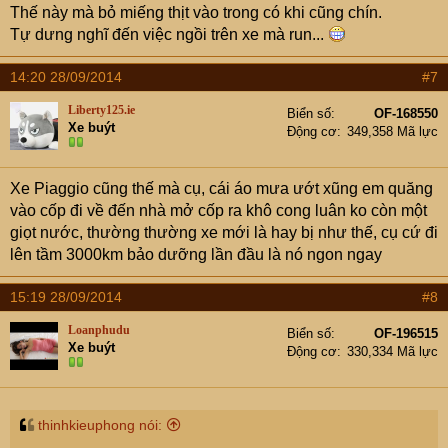
Thế này mà bỏ miếng thịt vào trong có khi cũng chín.
Tự dưng nghĩ đến việc ngồi trên xe mà run...
14:20 28/09/2014
#7
Liberty125.ie
Biển số
OF-168550
Xe buýt
Động cơ
349,358 Mã lực
Xe Piaggio cũng thế mà cụ, cái áo mưa ướt xũng em quăng
vào cốp đi về đến nhà mở cốp ra khô cong luân ko còn một
giọt nước, thường thường xe mới là hay bị như thế, cụ cứ đi
lên tầm 3000km bảo dưỡng lần đầu là nó ngon ngay
15:19 28/09/2014
#8
Loanphudu
Biển số
OF-196515
Xe buýt
Động cơ
330,334 Mã lực
thinhkieuphong nói: