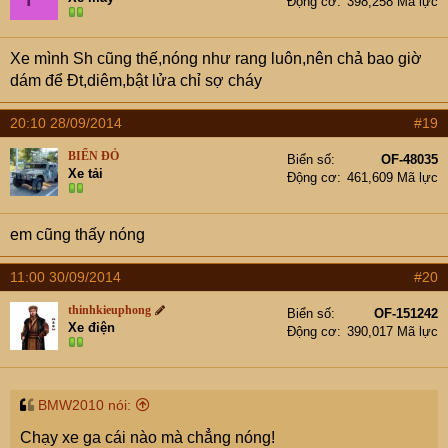
Động cơ
398,258 Mã lực
Xe mình Sh cũng thế,nóng như rang luôn,nên chả bao giờ
dám để Đt,diêm,bật lửa chỉ sợ cháy
20:10 28/09/2014
#19
BIỂN ĐỎ
Biển số
OF-48035
Xe tải
Động cơ
461,609 Mã lực
em cũng thấy nóng
11:00 30/09/2014
#20
thinhkieuphong
Biển số
OF-151242
Xe điện
Động cơ
390,017 Mã lực
BMW2010 nói:
Chạy xe ga cái nào mà chẳng nóng!