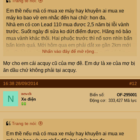
Trang te nói:
Em thề nếu mà có mua xe máy hay khuyên ai mua xe
máy ko bao vờ em nhắc đến hai chữ: hon đa.
Nhà em có con Lead 110 mua được 2,5 năm bị lỗi vành
trước. Suốt ngày đi sửa ko dứt điểm được. Hãng nó bảo
mua vành khác thôi. Hai phuộc trước thì nổ sơn nhìn bẩn
bẩn kinh quá. Mới hôm qua em phải dắt xe gần 2km mới
Nhấn vào đây để mở rộng...
tìm đc hàng sửa xe,20h40" tối. Lý do mãi ko đề nổ được.
Em thì sợ bị móc IC
. Cậu thợ lấy đồng hồ đo ắc quy
Mợ cho em cái acquy cũ của mợ đê. Em dự là xe của mợ bị
xong bảo acquy yếu. Hix,bấm bụng thay cái mới. Cái
ăn dầu chứ không phải tại acquy.
theo xe em cầm về thấy nó ghi made in ThaiLan mà sao
chất lượng lởm vậy ạ? Hơn 2 là hỏng.
16:38 28/09/2014
#12
newch
Biển số
OF-295001
N
Xe điện
Động cơ
333,427 Mã lực
Trang te nói:
Em thề nếu mà có mua xe máy hay khuyên ai mua xe