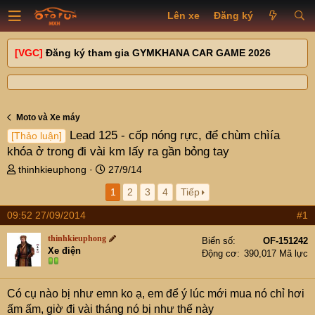
Lên xe
Đăng ký
[VGC]
Đăng ký tham gia GYMKHANA CAR GAME 2026
Moto và Xe máy
Lead 125 - cốp nóng rực, để chùm chìía
[Thảo luận]
khóa ở trong đi vài km lấy ra gần bỏng tay
T
N
thinhkieuphong
27/9/14
h
g
1
2
3
4
Tiếp
r
à
e
y
09:52 27/09/2014
#1
a
g
d
ử
thinhkieuphong
Biển số
OF-151242
s
i
Xe điện
Động cơ
390,017 Mã lực
t
a
r
Có cụ nào bị như emn ko ạ, em để ý lúc mới mua nó chỉ hơi
t
ấm ấm, giờ đi vài tháng nó bị như thế này