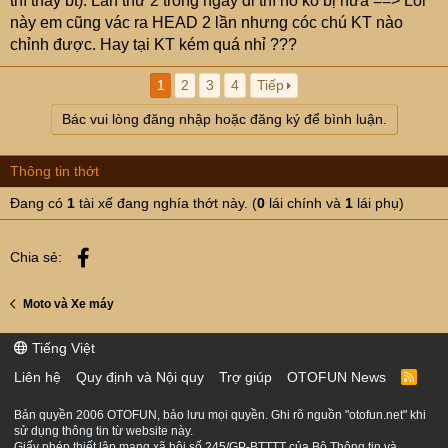
thì thấy bt). Lần thứ 2 trong ngày đi thì nó ko bị nữa ==> Lỗi
này em cũng vác ra HEAD 2 lần nhưng cóc chú KT nào
chỉnh được. Hay tại KT kém quá nhỉ ???
1
2
3
4
Tiếp
Bác vui lòng đăng nhập hoặc đăng ký để bình luận.
Thông tin thớt
Đang có
1
tài xế đang nghía thớt này. (
0
lái chính và
1
lái phụ)
Facebook
Chia sẻ:
Moto và Xe máy
Tiếng Việt
Liên hệ
Quy định và Nội quy
Trợ giúp
OTOFUN News
R
S
S
Bản quyền 2006 OTOFUN, bảo lưu mọi quyền. Ghi rõ nguồn "otofun.net" khi
sử dụng thông tin từ website này.
Giấy phép thiết lập mạng xã hội số 245/GP-BTTTT của Bộ Thông tin và