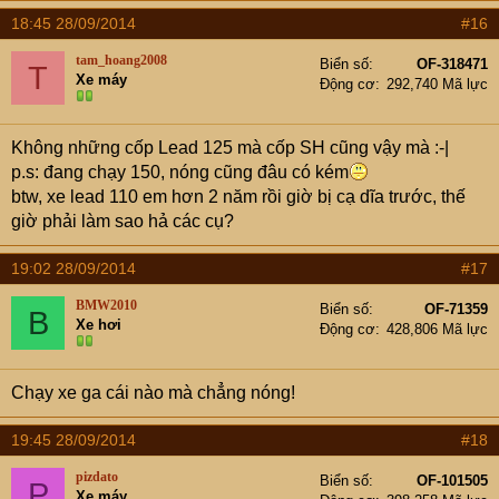
18:45 28/09/2014
#16
tam_hoang2008
Biển số
OF-318471
T
Xe máy
Động cơ
292,740 Mã lực
Không những cốp Lead 125 mà cốp SH cũng vậy mà :-|
p.s: đang chạy 150, nóng cũng đâu có kém
btw, xe lead 110 em hơn 2 năm rồi giờ bị cạ dĩa trước, thế
giờ phải làm sao hả các cụ?
19:02 28/09/2014
#17
BMW2010
Biển số
OF-71359
B
Xe hơi
Động cơ
428,806 Mã lực
Chạy xe ga cái nào mà chẳng nóng!
19:45 28/09/2014
#18
pizdato
Biển số
OF-101505
P
Xe máy