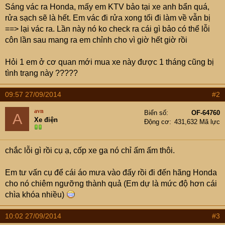
e
Sáng vác ra Honda, mấy em KTV bảo tại xe anh bẩn quá,
r
rửa sạch sẽ là hết. Em vác đi rửa xong tối đi làm về vẫn bị
==> lại vác ra. Lần này nó ko check ra cái gì bảo có thể lỗi
côn lần sau mang ra em chỉnh cho vì giờ hết giờ rồi
Hỏi 1 em ở cơ quan mới mua xe này được 1 tháng cũng bị
tình trạng này ?????
09:57 27/09/2014
#2
avn
Biển số
OF-64760
A
Xe điện
Động cơ
431,632 Mã lực
chắc lỗi gì rồi cụ ạ, cốp xe ga nó chỉ ấm ấm thôi.
Em tư vấn cụ để cái áo mưa vào đấy rồi đi đến hãng Honda
cho nó chiêm ngưỡng thành quả (Em dự là mức độ hơn cái
chìa khóa nhiều)
10:02 27/09/2014
#3