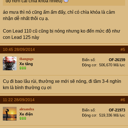
độ hơn cái chìa khóa nhiều)
áo mưa thì nó cũng ấm ấm đấy, chỉ có chìa khóa là cảm
nhận dễ nhất thôi cụ ạ.
Con Lead 110 cũ cũng bị nóng nhưng ko đến mức độ như
con Lead 125 này
10:45 28/09/2014
#5
thangngo
Biển số
OF-26159
Xe tăng
Động cơ
506,670 Mã lực
Cụ đi bao lâu rùi, thường xe mới sẽ nóng, đi tầm 3-4 nghìn
km là bình thường cụ ơi
11:22 28/09/2014
#6
alexandra
Biển số
OF-21973
Xe điện
Động cơ
519,336 Mã lực