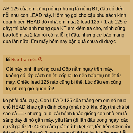
AB 125 của em cũng nóng nhưng là nóng BT, đâu có đến
nỗi như con LEAD này. Hôm nọ gọi cho cậu phụ trách kinh
doanh bên HEAD đó (nhà em mua 2 lead 125 + 1 ab 125 ở
đây) thì bảo anh mang qua KT em kiểm tra cho, mình cũng
bảo kiểm tra 2 lần rồi có ra lỗi gì đâu, nhưng cứ bảo mang
qua lần nữa. Em mấy hôm nay bận quá chưa đi được
Rob Tran nói:
Cái này bình thường cụ ạ! Cốp nằm ngay trên máy,
không có lớp cách nhiệt, cốp lại to nên hấp thụ nhiệt từ
máy. Chiếc lead 125 nào cũng bị thế. Lúc đầu em cũng
lo, nhưng giờ quen rồi!
ko phải đâu cụ ạ. Con LEAD 125 của thằng em em nó mua
chỗ HEAD khác gần định công (nhà nó ở khu đấy) thì chả bị
sao cả ==> nhưng lại bị cái bệnh khác giống con nhà em là
sáng dậy đi nó gằn máy, yếu lắm (đi lần đầu trong ngày, các
cụ vít ga từ 20-40km cảm giác cứ bị kẹt kẹt, lên trên 40km rồi