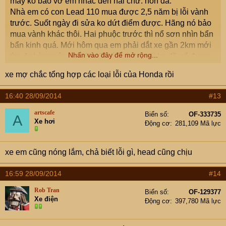
máy ko bao vờ em nhắc đến hai chữ: hon đa.
Nhà em có con Lead 110 mua được 2,5 năm bị lỗi vành
trước. Suốt ngày đi sửa ko dứt điểm được. Hãng nó bảo
mua vành khác thôi. Hai phuộc trước thì nổ sơn nhìn bẩn
bẩn kinh quá. Mới hôm qua em phải dắt xe gần 2km mới
Nhấn vào đây để mở rộng...
tìm đc hàng sửa xe,20h40" tối. Lý do mãi ko đề nổ được.
Em thì sợ bị móc IC
. Cậu thợ lấy đồng hồ đo ắc quy
xe mợ chắc tổng hợp các loại lỗi của Honda rồi
xong bảo acquy yếu. Hix,bấm bụng thay cái mới. Cái
theo xe em cầm về thấy nó ghi made in ThaiLan mà sao
16:40 28/09/2014
#13
chất lượng lởm vậy ạ? Hơn 2 là hỏng.
artscafe
Biển số
OF-333735
A
Xe hơi
Động cơ
281,109 Mã lực
xe em cũng nóng lắm, chả biết lỗi gì, head cũng chịu
16:59 28/09/2014
#14
Rob Tran
Biển số
OF-129377
Xe điện
Động cơ
397,780 Mã lực