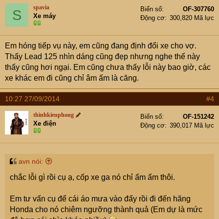
spavia
Biển số
OF-307760
S
Xe máy
Động cơ
300,820 Mã lực
Em hóng tiếp vụ này, em cũng đang định đổi xe cho vợ.
Thấy Lead 125 nhìn dáng cũng đẹp nhưng nghe thế này
thấy cũng hơi ngại. Em cũng chưa thấy lỗi này bao giờ, các
xe khác em đi cũng chỉ âm ấm là căng.
10:27 27/09/2014
#4
thinhkieuphong
Biển số
OF-151242
Xe điện
Động cơ
390,017 Mã lực
avn nói:
chắc lỗi gì rồi cụ ạ, cốp xe ga nó chỉ ấm ấm thôi.
Em tư vấn cụ để cái áo mưa vào đấy rồi đi đến hãng
Honda cho nó chiêm ngưỡng thành quả (Em dự là mức