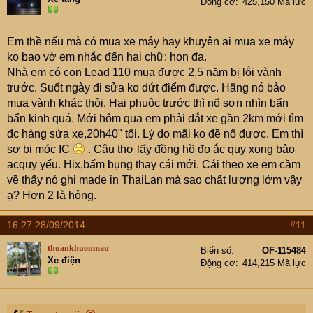
Động cơ
425,150 Mã lực
Em thề nếu mà có mua xe máy hay khuyên ai mua xe máy
ko bao vờ em nhắc đến hai chữ: hon đa.
Nhà em có con Lead 110 mua được 2,5 năm bị lỗi vành
trước. Suốt ngày đi sửa ko dứt điểm được. Hãng nó bảo
mua vành khác thôi. Hai phuộc trước thì nổ sơn nhìn bẩn
bẩn kinh quá. Mới hôm qua em phải dắt xe gần 2km mới tìm
đc hàng sửa xe,20h40" tối. Lý do mãi ko đề nổ được. Em thì
sợ bị móc IC
. Cậu thợ lấy đồng hồ đo ắc quy xong bảo
acquy yếu. Hix,bấm bụng thay cái mới. Cái theo xe em cầm
về thấy nó ghi made in ThaiLan mà sao chất lượng lởm vậy
ạ? Hơn 2 là hỏng.
16:27 28/09/2014
#11
thuankhuonmau
Biển số
OF-115484
Xe điện
Động cơ
414,215 Mã lực