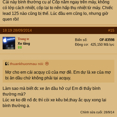
Cái này bình thường cụ ạ! Cốp nằm ngay trên máy, không
có lớp cách nhiệt, cốp lại to nên hấp thụ nhiệt từ máy. Chiếc
lead 125 nào cũng bị thế. Lúc đầu em cũng lo, nhưng giờ
quen rồi!
18:19 28/09/2014
#15
Trang te
Biển số
OF-83598
Xe tăng
Động cơ
425,150 Mã lực
thuankhuonmau nói:
Mợ cho em cái acquy cũ của mợ đê. Em dự là xe của mợ
bị ăn dầu chứ không phải tại acquy.
Làm sao mà biết đc xe ăn dầu hở cụ! Em đi thấy bình
thường mà?
Lúc xe ko đề nổ đc thì còi xe kêu bé,thay ắc quy xong lại
bình thường ạ.
Chỉnh sửa cuối:
28/9/14