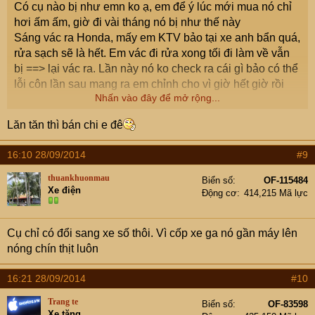
Có cụ nào bị như emn ko ạ, em để ý lúc mới mua nó chỉ
hơi ấm ấm, giờ đi vài tháng nó bị như thế này
Sáng vác ra Honda, mấy em KTV bảo tại xe anh bẩn quá,
rửa sạch sẽ là hết. Em vác đi rửa xong tối đi làm về vẫn
bị ==> lại vác ra. Lần này nó ko check ra cái gì bảo có thể
lỗi côn lần sau mang ra em chỉnh cho vì giờ hết giờ rồi
Nhấn vào đây để mở rộng...
Hỏi 1 em ở cơ quan mới mua xe này được 1 tháng cũng
Lăn tăn thì bán chi e đê
bị tình trạng này ?????
16:10 28/09/2014
#9
thuankhuonmau
Biển số
OF-115484
Xe điện
Động cơ
414,215 Mã lực
Cụ chỉ có đổi sang xe số thôi. Vì cốp xe ga nó gần máy lên
nóng chín thịt luôn
16:21 28/09/2014
#10
Trang te
Biển số
OF-83598
Xe tăng