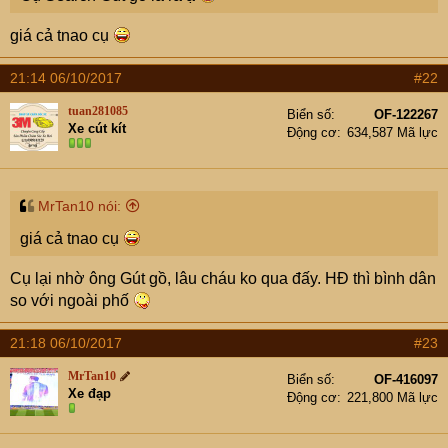
giá cả tnao cụ
21:14 06/10/2017
#22
tuan281085
Biển số
OF-122267
Xe cút kít
Động cơ
634,587 Mã lực
MrTan10 nói:
giá cả tnao cụ
Cụ lại nhờ ông Gút gồ, lâu cháu ko qua đấy. HĐ thì bình dân
so với ngoài phố
21:18 06/10/2017
#23
MrTan10
Biển số
OF-416097
Xe đạp
Động cơ
221,800 Mã lực