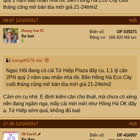
quý 2 năm sau nhận nhà rồi. Bên Hồng Hà Eco City cuối
tháng cũng mở bán tòa mới giá 21-24tr/m2
08:07 12/10/2017
#25
Hoang Son 85
Biển số
OF-535271
Xe hơi
Động cơ
168,420 Mã lực
trangdh576 nói:
Ngọc Hồi đang có cái Tứ Hiệp Plaza đấy cụ. 1,1 tỷ căn
2PN quý 2 năm sau nhận nhà rồi. Bên Hồng Hà Eco City
cuối tháng cũng mở bán tòa mới giá 21-24tr/m2
Cảm ơn cụ nhé. E định kiếm căn cho thuê, mà chưa có xèng
nên đang ngâm nga, mấy cái mới mới như Hồng Hà OK đấy
ạ. Tứ Hiệp sớm quá, không đủ lua!
17:36 12/10/2017
#26
MrTan10
Biển số
OF-416097
Xe đạp