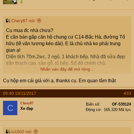
Chery87 nói:
Cụ mua đc nhà chưa?
E cần bán gấp căn hộ chung cư C14-Bắc Hà, đường Tố
hữu (lê văn lương kéo dài). E là chủ nhà ko phải trung
gian ạ!
Diện tích 70m,2wc, 2 ngủ, 1 khách bếp. Nhà đã sửa đẹp:
trần thạch cao, sàn gỗ, tủ bếp. Sổ đỏ chính chủ.
Nhấn vào đây để mở rộng...
Lh: 0972166701.
Cụ hộp em cái giá với ạ, thanks cụ. Em quan tâm thật
09:40 19/11/2017
#33
Chery87
Biển số
OF-539124
C
Xe đạp
Động cơ
165,320 Mã lực
tx1502 nói: