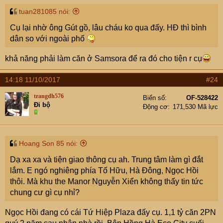
tuan281085 nói:
Cụ lại nhờ ông Gút gồ, lâu cháu ko qua đấy. HĐ thì bình
dân so với ngoài phố
khả năng phải làm căn ở Samsora để ra đó cho tiện r cụ
14:18 11/10/2017
#24
trangdh576
Biển số
OF-528422
Đi bộ
Động cơ
171,530 Mã lực
Hoang Son 85 nói:
Dạ xa xa và tiện giao thông cụ ah. Trung tâm làm gì đắt
lắm. E ngó nghiêng phía Tố Hữu, Hà Đông, Ngọc Hồi
thôi. Mà khu the Manor Nguyễn Xiển không thấy tin tức
chung cư gì cụ nhỉ?
Ngọc Hồi đang có cái Tứ Hiệp Plaza đấy cụ. 1,1 tỷ căn 2PN