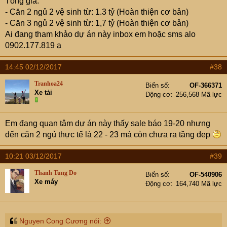
Tổng giá:
- Căn 2 ngủ 2 vệ sinh từ: 1.3 tỷ (Hoàn thiện cơ bản)
- Căn 3 ngủ 2 vệ sinh từ: 1,7 tỷ (Hoàn thiện cơ bản)
Ai đang tham khảo dự án này inbox em hoặc sms alo
0902.177.819 ạ
14:45 02/12/2017
#38
Tranhoa24
Biển số
OF-366371
Xe tải
Động cơ
256,568 Mã lực
Em đang quan tâm dự án này thấy sale báo 19-20 nhưng
đến căn 2 ngủ thực tế là 22 - 23 mà còn chưa ra tầng đep
10:21 03/12/2017
#39
Thanh Tung Do
Biển số
OF-540906
Xe máy
Động cơ
164,740 Mã lực
Nguyen Cong Cương nói: