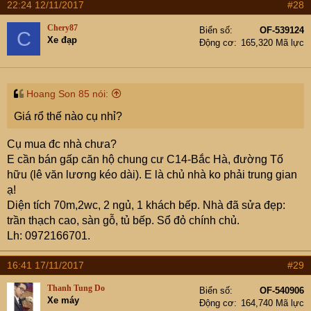
22:24 12/11/2017
#28
Chery87
Biển số
OF-539124
C
Xe đạp
Động cơ
165,320 Mã lực
Hoang Son 85 nói:
Giá rổ thế nào cụ nhỉ?
Cụ mua đc nhà chưa?
E cần bán gấp căn hộ chung cư C14-Bắc Hà, đường Tố
hữu (lê văn lương kéo dài). E là chủ nhà ko phải trung gian
ạ!
Diện tích 70m,2wc, 2 ngủ, 1 khách bếp. Nhà đã sửa đẹp:
trần thạch cao, sàn gỗ, tủ bếp. Sổ đỏ chính chủ.
Lh: 0972166701.
16:41 17/11/2017
#29
Thanh Tung Do
Biển số
OF-540906
Xe máy
Động cơ
164,740 Mã lực