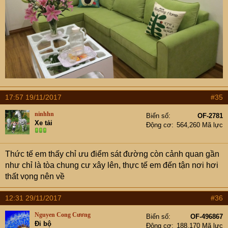
17:57 19/11/2017
#35
ninhhn
Biển số
OF-2781
Xe tải
Động cơ
564,260 Mã lực
Thức tế em thấy chỉ ưu điểm sát đường còn cảnh quan gần
như chỉ là tòa chung cư xây lên, thực tế em đến tận nơi hơi
thất vọng nên về
12:31 29/11/2017
#36
Nguyen Cong Cương
Biển số
OF-496867
Đi bộ
Động cơ
188,170 Mã lực