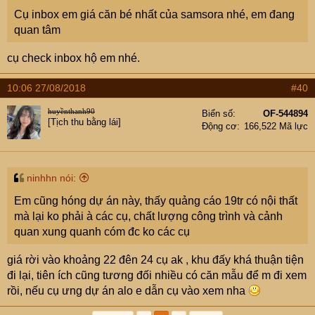
Cụ inbox em giá căn bé nhất của samsora nhé, em đang
quan tâm
cụ check inbox hộ em nhé.
10:06 27/08/2018
#40
huyềnthanh90
Biển số
OF-544894
[Tịch thu bằng lái]
Động cơ
166,522 Mã lực
ninhhn nói:
Em cũng hóng dự án này, thấy quảng cáo 19tr có nội thất
mà lại ko phải à các cụ, chất lượng công trình và cảnh
quan xung quanh cóm đc ko các cụ
giá rời vào khoảng 22 đên 24 cụ ak , khu đấy khá thuận tiện
đi lại, tiên ích cũng tương đối nhiều có căn mẫu để m đi xem
rồi, nếu cụ ưng dự án alo e dẫn cụ vào xem nha