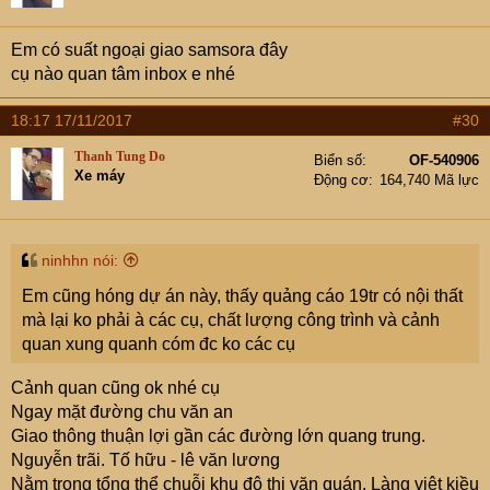
Em có suất ngoại giao samsora đây
cụ nào quan tâm inbox e nhé
18:17 17/11/2017
#30
Thanh Tung Do
Biển số
OF-540906
Xe máy
Động cơ
164,740 Mã lực
ninhhn nói:
Em cũng hóng dự án này, thấy quảng cáo 19tr có nội thất
mà lại ko phải à các cụ, chất lượng công trình và cảnh
quan xung quanh cóm đc ko các cụ
Cảnh quan cũng ok nhé cụ
Ngay mặt đường chu văn an
Giao thông thuận lợi gần các đường lớn quang trung.
Nguyễn trãi. Tố hữu - lê văn lương
Nằm trong tổng thể chuỗi khu đô thị văn quán. Làng việt kiều