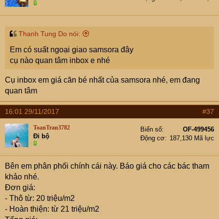
Thanh Tung Do nói:
Em có suất ngoại giao samsora đây
cụ nào quan tâm inbox e nhé
Cụ inbox em giá căn bé nhất của samsora nhé, em đang
quan tâm
16:01 29/11/2017
#37
ToanTran3782
Biển số
OF-499456
Đi bộ
Động cơ
187,130 Mã lực
Bên em phân phối chính cái này. Báo giá cho các bác tham
khảo nhé.
Đơn giá:
- Thô từ: 20 triệu/m2
- Hoàn thiện: từ 21 triệu/m2