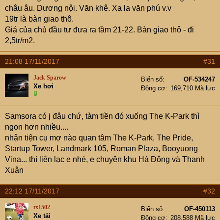
châu âu. Dương nội. Văn khê. Xa la văn phú v.v
19tr là bàn giao thô.
Giá của chủ đầu tư đưa ra tầm 21-22. Bàn giao thô - đi
2,5tr/m2.
21:08 17/11/2017
#31
Jack Sparow
Biển số
OF-534247
Xe hơi
Động cơ
169,710 Mã lực
Samsora có j đâu chứ, tàm tiền đó xuống The K-Park thì
ngon hơn nhiều....
nhận tiện cụ mợ nào quan tâm The K-Park, The Pride,
Startup Tower, Landmark 105, Roman Plaza, Booyuong
Vina... thì liên lạc e nhé, e chuyên khu Hà Đông và Thanh
Xuân
22:12 17/11/2017
#32
tx1502
Biển số
OF-450113
Xe tải
Động cơ
208,588 Mã lực