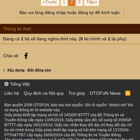
Trước
1
2
3
Tiếp
Bác vui lòng đăng nhập hoặc đăng ký để bình luận.
Thông tin thớt
Đang có
1
tài xế đang nghía thớt này. (
0
lái chính và
1
lái phụ)
Facebook
Chia sẻ:
Xây dựng - Bất động sản
Tiếng Việt
Liên hệ
Quy định và Nội quy
Trợ giúp
OTOFUN News
R
S
S
Bản quyền 2006 OTOFUN, bảo lưu mọi quyền. Ghi rõ nguồn "otofun.net" khi
sử dụng thông tin từ website này.
Giấy phép thiết lập mạng xã hội số 245/GP-BTTTT của Bộ Thông tin và
Truyền thông cấp ngày 13/05/2016; Giấy phép sửa đổi, bổ sung số 459/GP-
BTTTT cấp ngày 28/10/2019; Giấy xác nhận thay đổi địa chỉ thay đổi địa chỉ
trụ sở chính trong Giấy phép thiết lập mạng xã hội trên mạng số 137/GXN-
PTTH&TTĐT cấp ngày 28/06/2024 của Bộ Thông tin và Truyền thông.