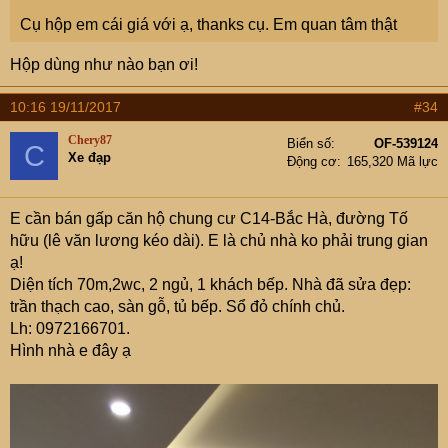
Cụ hộp em cái giá với ạ, thanks cụ. Em quan tâm thật
Hộp dùng như nào bạn ơi!
10:16 19/11/2017
#34
Chery87
Biển số
OF-539124
C
Xe đạp
Động cơ
165,320 Mã lực
E cần bán gấp căn hộ chung cư C14-Bắc Hà, đường Tố
hữu (lê văn lương kéo dài). E là chủ nhà ko phải trung gian
ạ!
Diện tích 70m,2wc, 2 ngủ, 1 khách bếp. Nhà đã sửa đẹp:
trần thạch cao, sàn gỗ, tủ bếp. Sổ đỏ chính chủ.
Lh: 0972166701.
Hình nhà e đây ạ