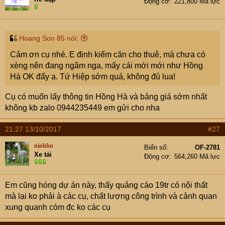
Động cơ
221,800 Mã lực
Hoang Son 85 nói:
Cảm ơn cụ nhé. E định kiếm căn cho thuê, mà chưa có
xèng nên đang ngâm nga, mấy cái mới mới như Hồng
Hà OK đấy ạ. Tứ Hiệp sớm quá, không đủ lua!
Cụ có muốn lấy thông tin Hồng Hà và bảng giá sớm nhất
không kb zalo 0944235449 em gửi cho nha
21:27 13/10/2017
#27
ninhhn
Biển số
OF-2781
Xe tải
Động cơ
564,260 Mã lực
Em cũng hóng dự án này, thấy quảng cáo 19tr có nội thất
mà lại ko phải à các cụ, chất lượng công trình và cảnh quan
xung quanh cóm đc ko các cụ