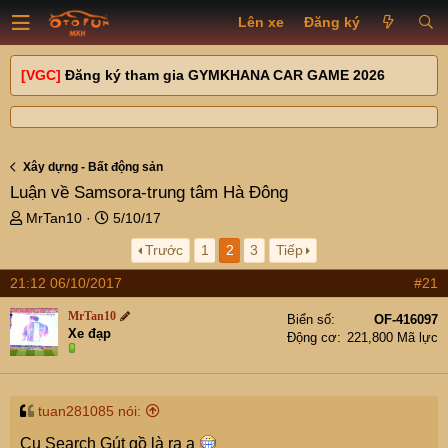
Lên xe
Đăng ký
[VGC]
Đăng ký tham gia GYMKHANA CAR GAME 2026
Xây dựng - Bất động sản
Luận về Samsora-trung tâm Hà Đông
T
N
MrTan10
5/10/17
h
g
Trước
1
2
3
Tiếp
r
à
e
y
21:12 06/10/2017
#21
a
g
d
ử
MrTan10
Biển số
OF-416097
s
i
Xe đạp
Động cơ
221,800 Mã lực
t
a
r
t
tuan281085 nói:
e
Cụ Search Gút gồ là ra ạ
r