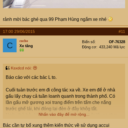
rảnh mời bác ghé qua 99 Phạm Hùng ngắm xe nhé
17:00 29/06/2015
#11
cucho
Biển số
OF-76328
C
Xe tăng
Động cơ
433,240 Mã lực
Ksxdcd nói:
Báo cáo với các bác L to.
Cuối tuàn trước em đi công tác xa về. Xe em để ở nhà
gấu lấy chạy cả tuần loanh quanh trong thành phố. Có
lần gấu mở gương xoi trang điểm trên tấm che nắng
trước ghế lái, khi đóng lại đèn ở đây khôg tắt.
Nhấn vào đây để mở rộng...
Ngày thứ bảy không chạy xe, sáng chủ nhật lấy xe chạy
thì đề không nổ. Bình accu bị cạn điện. Em phải tháo bình
Bác cần tự bổ xung thêm kiến thức về sử dụng accui
mang ra ngoài sạc khoảng 3.5 giờ rồi lắp lại thì lại đề