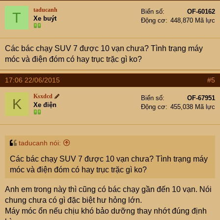
taducanh
Biển số
OF-60162
T
Xe buýt
Động cơ
448,870 Mã lực
Các bác chạy SUV 7 được 10 vạn chưa? Tình trạng máy
móc và điện đóm có hay trục trặc gì ko?
17:06 22/06/2015
#5
Ksxdcd
Biển số
OF-67951
K
Xe điện
Động cơ
455,038 Mã lực
taducanh nói:
Các bác chạy SUV 7 được 10 vạn chưa? Tình trạng máy
móc và điện đóm có hay trục trặc gì ko?
Anh em trong này thì cũng có bác chạy gần đến 10 vạn. Nói
chung chưa có gì đặc biệt hư hỏng lớn.
Máy móc ổn nếu chịu khó bảo dưỡng thay nhớt đúng định