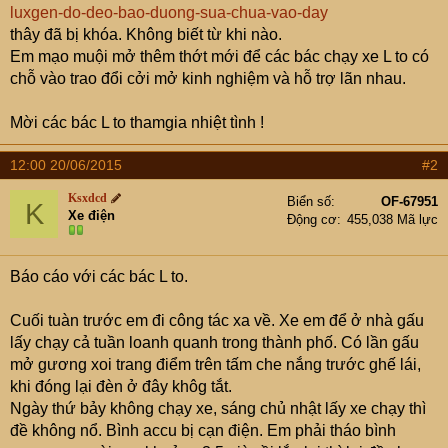
luxgen-do-deo-bao-duong-sua-chua-vao-day
thây đã bị khóa. Không biết từ khi nào.
Em mạo muội mở thêm thớt mới để các bác chạy xe L to có
chỗ vào trao đổi cởi mở kinh nghiệm và hỗ trợ lãn nhau.
Mời các bác L to thamgia nhiệt tình !
12:00 20/06/2015
#2
Ksxdcd
Biển số
OF-67951
K
Xe điện
Động cơ
455,038 Mã lực
Báo cáo với các bác L to.
Cuối tuàn trước em đi công tác xa về. Xe em để ở nhà gấu
lấy chạy cả tuần loanh quanh trong thành phố. Có lần gấu
mở gương xoi trang điểm trên tấm che nắng trước ghế lái,
khi đóng lại đèn ở đây khôg tắt.
Ngày thứ bảy không chạy xe, sáng chủ nhật lấy xe chạy thì
đề không nổ. Bình accu bị cạn điện. Em phải tháo bình