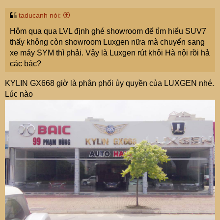
taducanh nói:
Hôm qua qua LVL định ghé showroom để tìm hiểu SUV7
thấy không còn showroom Luxgen nữa mà chuyển sang
xe máy SYM thì phải. Vậy là Luxgen rút khỏi Hà nội rồi hả
các bác?
KYLIN GX668 giờ là phân phối ủy quyền của LUXGEN nhé.
Lúc nào