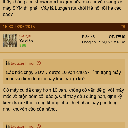
thấy không còn showroom Luxgen nữa mà chuyển sang xe
máy SYM thì phải. Vậy là Luxgen rút khỏi Hà nội rồi hả các
bác?
15:30 23/06/2015
#8
CAP_bl
Biển số
OF-17510
Xe điện
Động cơ
534,093 Mã lực
taducanh nói:
Các bác chạy SUV 7 được 10 vạn chưa? Tình trạng máy
móc và điện đóm có hay trục trặc gì ko?
Có mấy cụ đã chạy hơn 10 vạn, không có vấn đề gì với máy
móc và điện đóm cả, bác ạ. Chỉ thay dầu đúng hạn, định kỳ
kiểm tra xe thôi, cũng không nhất thiết phải thay phụ tùng
như khuyến cáo của hãng.
taducanh nói: