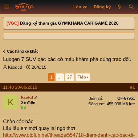
Lên xe
Đăng ký
[VGC]
Đăng ký tham gia GYMKHANA CAR GAME 2026
Các hãng xe khác
Luxgen 7 SUV các bác có máu khám phá cùng trao đổi.
T
N
Ksxdcd
20/6/15
h
g
1
…
27
Tiếp
r
à
e
y
11:48 20/06/2015
#1
a
g
d
ử
Ksxdcd
Biển số
OF-67951
K
s
i
Xe điện
Động cơ
455,038 Mã lực
t
a
r
Chào các bác.
t
Lâu lâu em mới quay lại ngó thơt
e
http://www.otofun.net/threads/554718-diem-danh-cac-bac-di-
r