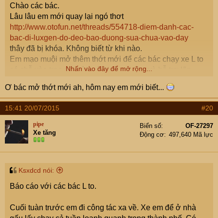
Chào các bác.
Lâu lâu em mới quay lại ngó thơt
http://www.otofun.net/threads/554718-diem-danh-cac-
bac-di-luxgen-do-deo-bao-duong-sua-chua-vao-day
thây đã bị khóa. Không biết từ khi nào.
Em mạo muội mở thêm thớt mới để các bác chạy xe L to
Nhấn vào đây để mở rộng...
có chỗ vào trao đổi cởi mở kinh nghiệm và hỗ trợ lãn
nhau.
Ơ bác mở thớt mới ah, hôm nay em mới biết...
Mời các bác L to thamgia nhiệt tình !
15:41 20/07/2015
#20
pipe
Biển số
OF-27297
Xe tăng
Động cơ
497,640 Mã lực
Ksxdcd nói:
Báo cáo với các bác L to.
Cuối tuàn trước em đi công tác xa về. Xe em để ở nhà