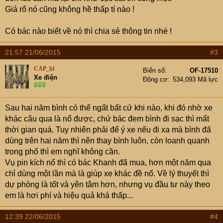
Giá rổ nó cũng không hề thấp tí nào !
Có bác nào biết về nó thì chia sẻ thông tin nhé !
21:57 21/06/2015
#3
CAP_bl
Biển số
OF-17510
Xe điện
Động cơ
534,093 Mã lực
Sau hai năm bình có thể ngất bất cứ khi nào, khi đó nhờ xe
khác câu qua là nổ được, chứ bác đem bình đi sạc thì mất
thời gian quá. Tuy nhiên phải để ý xe nếu đi xa mà bình đã
dùng trên hai năm thì nên thay bình luôn, còn loanh quanh
trong phố thì em nghĩ không cần.
Vụ pin kích nổ thì có bác Khanh đã mua, hơn một năm qua
chỉ dùng một lần mà là giúp xe khác đề nổ. Về lý thuyết thì
dự phòng là tốt và yên tâm hơn, nhưng vụ đầu tư này theo
em là hơi phí và hiệu quả khá thấp...
12:39 22/06/2015
#4