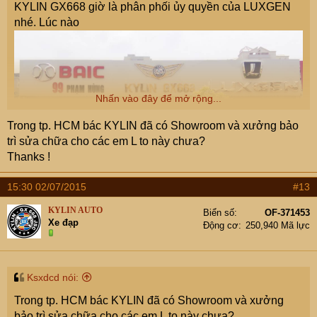
KYLIN GX668 giờ là phân phối ủy quyền của LUXGEN
Giá rổ nó cũng không hề thấp tí nào !
nhé. Lúc nào
Có bác nào biết về nó thì chia sẻ thông tin nhé !
Nhấn vào đây để mở rộng...
Trong tp. HCM bác KYLIN đã có Showroom và xưởng bảo
trì sửa chữa cho các em L to này chưa?
Thanks !
15:30 02/07/2015
#13
KYLIN AUTO
Biển số
OF-371453
Xe đạp
Động cơ
250,940 Mã lực
rảnh mời bác ghé qua 99 Phạm Hùng ngắm xe nhé
Ksxdcd nói:
Trong tp. HCM bác KYLIN đã có Showroom và xưởng
bảo trì sửa chữa cho các em L to này chưa?