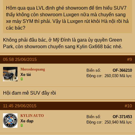
Hôm qua qua LVL định ghé showroom để tìm hiểu SUV7
thấy không còn showroom Luxgen nữa mà chuyển sang
xe máy SYM thì phải. Vậy là Luxgen rút khỏi Hà nội rồi hả
các bác?
Không phải đâu bác, ở Mỹ Đình là gara ủy quyền Green
Park, còn showroom chuyển sang Kylin Gx668 bác nhé.
05:58 25/06/2015
#9
Mercedesquang
Biển số
OF-366210
Xe tải
Động cơ
260,030 Mã lực
Hội đam mê SUV đây rồi
11:45 29/06/2015
#10
KYLIN AUTO
Biển số
OF-371453
Xe đạp
Động cơ
250,940 Mã lực