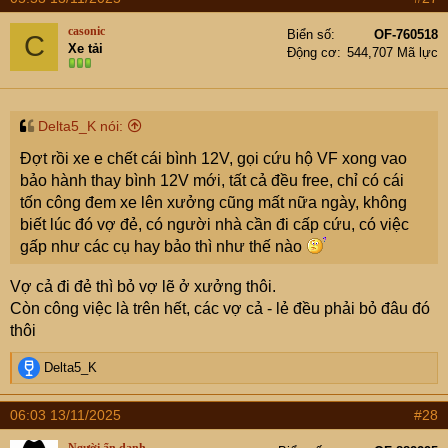
casonic
Biển số
OF-760518
C
Xe tải
Động cơ
544,707 Mã lực
Delta5_K nói:
Đợt rồi xe e chết cái bình 12V, gọi cứu hộ VF xong vao
bảo hành thay bình 12V mới, tất cả đều free, chỉ có cái
tốn công đem xe lên xưởng cũng mất nữa ngày, không
biết lúc đó vợ đẻ, có người nhà cần đi cấp cứu, có việc
gấp như các cụ hay bảo thì như thế nào
Vợ cả đi đẻ thì bỏ vợ lẽ ở xưởng thôi.
Còn công việc là trên hết, các vợ cả - lẻ đều phải bỏ đâu đó
thôi
R
Delta5_K
e
a
06:03 13/11/2025
#28
c
t
Người ẩn danh