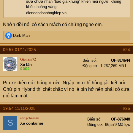
sửa chữa nhận “báo giá khủng” khiến mọi người không
khỏi choáng váng.
diendandoanhnghiep.vn
Nhớn dồi nói có sách mách có chứng nghe em.
R
Dark Man
e
a
09:57 01/11/2025
#24
c
t
Gionam72
Biển số
OF-814644
i
Xe lăn
Động cơ
1,267,269 Mã lực
o
n
s
Pin xe điện nó chống nước. Ngập tĩnh chỉ hỏng jắc kết nối.
:
Chứ pin Hybrid thì chết chắc vì nó là pin hở nên phải có cửa
gió làm mát.
19:54 11/11/2025
#25
songchamlai
Biển số
OF-876048
S
Xe container
Động cơ
96,579 Mã lực