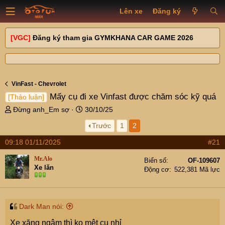
Lên xe
Đăng ký
[VGC]
Đăng ký tham gia GYMKHANA CAR GAME 2026
VinFast - Chevrolet
Mấy cụ đi xe Vinfast được chăm sóc kỹ quá
[Thảo luận]
T
N
Đừng anh_Em sợ
30/10/25
h
g
Trước
1
2
r
à
e
y
09:18 01/11/2025
#21
a
g
d
ử
Mr.Alo
Biển số
OF-109607
s
i
Xe lăn
Động cơ
522,381 Mã lực
t
a
r
t
Dark Man nói:
e
Xe xăng ngâm thì ko mệt cụ nhỉ
r