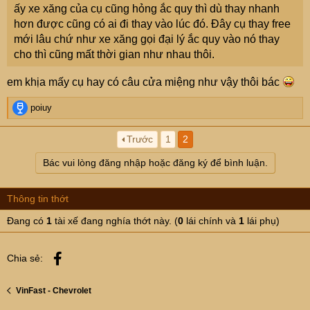
ấy xe xăng của cụ cũng hỏng ắc quy thì dù thay nhanh
hơn được cũng có ai đi thay vào lúc đó. Đây cụ thay free
mới lâu chứ như xe xăng gọi đại lý ắc quy vào nó thay
cho thì cũng mất thời gian như nhau thôi.
em khịa mấy cụ hay có câu cửa miệng như vậy thôi bác
R
poiuy
e
a
Trước
1
2
c
t
Bác vui lòng đăng nhập hoặc đăng ký để bình luận.
i
o
n
Thông tin thớt
s
:
Đang có
1
tài xế đang nghía thớt này. (
0
lái chính và
1
lái phụ)
Facebook
Chia sẻ:
VinFast - Chevrolet