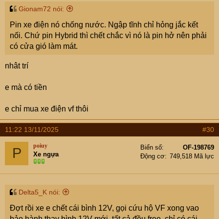
Gionam72 nói:
Pin xe điện nó chống nước. Ngập tĩnh chỉ hỏng jắc kết
nối. Chứ pin Hybrid thì chết chắc vì nó là pin hở nên phải
có cửa gió làm mát.
nhât trí
e mà có tiền
e chỉ mua xe điện vf thôi
Suzuki XL7 ngập nước tại Thái Nguyên, chủ xe mang
11:22 13/11/2025
#30
đến đại lý và nhận báo giá sửa chữa, thay linh kiện hết
gần 630 triệu. Chiếc xe này cũng có tới hơn 80 hạng mục
poiuy
Biển số
OF-198769
P
phải thay thế từ dây đai an toàn đến các bộ cảm biến, túi
Xe ngựa
Động cơ
749,518 Mã lực
khí, các bộ điều khiển, hệ thống điện, bình xăng, mô tơ
cửa kính, khóa cửa, gương và các chi tiết động cơ…với
số tiền hơn 562 triệu đồng. Cộng với công và thuế lên tới
Delta5_K nói:
630 triệu đồng. Tại Việt Nam, Suzuki XL7 mới có 1 phiên
Đợt rồi xe e chết cái bình 12V, gọi cứu hộ VF xong vao
bản với giá niêm yết 599 triệu đồng, giá lăn bánh từ 663-
bảo hành thay bình 12V mới, tất cả đều free, chỉ có cái
693,5 triệu đồng tùy từng địa phương. Chi phí sửa chữa