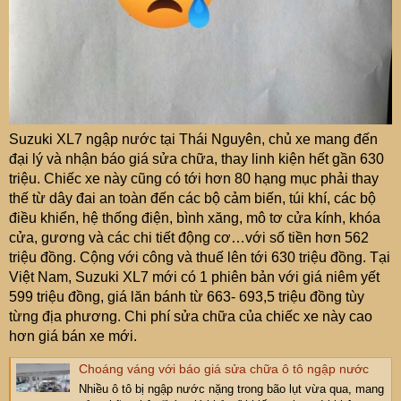
Suzuki XL7 ngập nước tại Thái Nguyên, chủ xe mang đến
đại lý và nhận báo giá sửa chữa, thay linh kiện hết gần 630
triệu. Chiếc xe này cũng có tới hơn 80 hạng mục phải thay
thế từ dây đai an toàn đến các bộ cảm biến, túi khí, các bộ
điều khiển, hệ thống điện, bình xăng, mô tơ cửa kính, khóa
cửa, gương và các chi tiết động cơ…với số tiền hơn 562
triệu đồng. Cộng với công và thuế lên tới 630 triệu đồng. Tại
Việt Nam, Suzuki XL7 mới có 1 phiên bản với giá niêm yết
599 triệu đồng, giá lăn bánh từ 663- 693,5 triệu đồng tùy
từng địa phương. Chi phí sửa chữa của chiếc xe này cao
hơn giá bán xe mới.
Choáng váng với báo giá sửa chữa ô tô ngập nước
Nhiều ô tô bị ngập nước nặng trong bão lụt vừa qua, mang