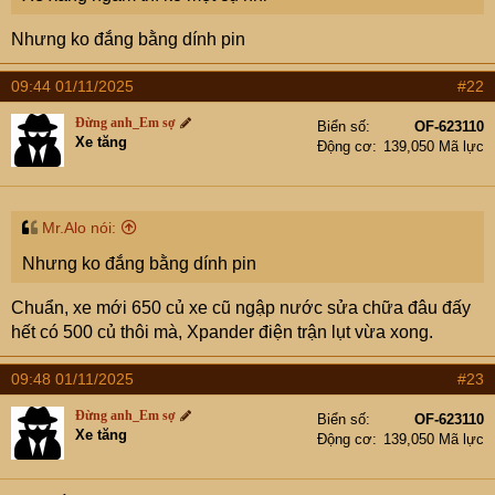
Nhưng ko đắng bằng dính pin
09:44 01/11/2025
#22
Đừng anh_Em sợ
Biển số
OF-623110
Xe tăng
Động cơ
139,050 Mã lực
Mr.Alo nói:
Nhưng ko đắng bằng dính pin
Chuẩn, xe mới 650 củ xe cũ ngập nước sửa chữa đâu đấy
hết có 500 củ thôi mà, Xpander điện trận lụt vừa xong.
09:48 01/11/2025
#23
Đừng anh_Em sợ
Biển số
OF-623110
Xe tăng
Động cơ
139,050 Mã lực