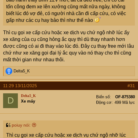
tốn công đem xe lên xưởng cũng mất nữa ngày, không
của chiếc xe này cao hơn giá bán xe mới.
biết lúc đó vợ đẻ, có người nhà cần đi cấp cứu, có việc
Choáng váng với báo giá sửa chữa ô tô ngập nước
gấp như các cụ hay bảo thì như thế nào
Nhiều ô tô bị ngập nước nặng trong bão lụt vừa qua,
mang sửa chữa nhận “báo giá khủng” khiến mọi người
Thì cụ gọi xe cấp cứu hoặc xe dịch vụ chứ ngộ nhỡ lúc ấy
không khỏi choáng váng.
xe xăng của cụ cũng hỏng ắc quy thì dù thay nhanh hơn
diendandoanhnghiep.vn
được cũng có ai đi thay vào lúc đó. Đây cụ thay free mới lâu
chứ như xe xăng gọi đại lý ắc quy vào nó thay cho thì cũng
Nhớn dồi nói có sách mách có chứng nghe em.
mất thời gian như nhau thôi.
R
Delta5_K
e
a
11:29 13/11/2025
#31
c
t
Delta5_K
Biển số
OF-875380
D
i
Xe máy
Động cơ
499 Mã lực
o
n
s
:
poiuy nói:
Thì cụ gọi xe cấp cứu hoặc xe dịch vụ chứ ngộ nhỡ lúc