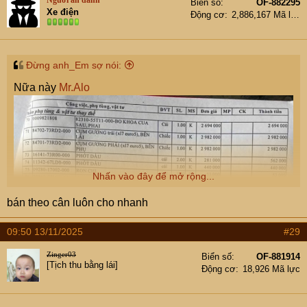
Biển số
OF-882295
i
Xe điện
Động cơ
2,886,167 Mã lực
o
n
s
:
Đừng anh_Em sợ nói:
Nữa này
Mr.Alo
Nhấn vào đây để mở rộng...
bán theo cân luôn cho nhanh
09:50 13/11/2025
#29
Zinger03
Biển số
OF-881914
[Tịch thu bằng lái]
Động cơ
18,926 Mã lực