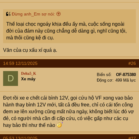
Đừng anh_Em sợ nói:
Thể loại chọc ngoáy khịa đểu ấy mà, cuộc sống ngoài
đời của đám này cũng chẳng dễ dàng gì, nghĩ cũng tội,
mà thôi cũng kệ đi cụ.
Văn của cụ xấu xí quá ạ.
14:59 12/11/2025
#26
Delta5_K
Biển số
OF-875380
D
Xe máy
Động cơ
499 Mã lực
Đợt rồi xe e chết cái bình 12V, gọi cứu hộ VF xong vao bảo
hành thay bình 12V mới, tất cả đều free, chỉ có cái tốn công
đem xe lên xưởng cũng mất nữa ngày, không biết lúc đó vợ
đẻ, có người nhà cần đi cấp cứu, có việc gấp như các cụ
hay bảo thì như thế nào
05:53 13/11/2025
#27