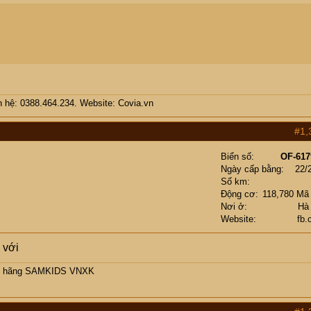
áng 1 đổi 1.
iên hệ: 0388.464.234. Website: Covia.vn
ên các cụ yên tâm.
#1,
, em tên Nhật sinh năm 1985.
Biển số
OF-617
Ngày cấp bằng
22/
Số km
Động cơ
118,780 Mã
Nơi ở
Hà
Website
fb.
 với
ính hãng SAMKIDS VNXK