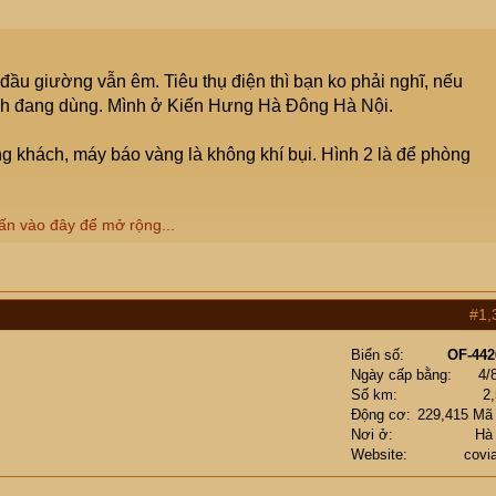
e thông tin)
dùng rất ok (ko phải dùng cóc phun sương khi bật điều hóa),
 đầu giường vẫn êm. Tiêu thụ điện thì bạn ko phải nghĩ, nếu
nh đang dùng. Mình ở Kiến Hưng Hà Đông Hà Nội.
 chế độ chạy phù hợp.
g khách, máy báo vàng là không khí bụi. Hình 2 là để phòng
ấn vào đây để mở rộng...
e thông tin)
#1,
dùng rất ok (ko phải dùng cóc phun sương khi bật điều hóa),
áng 1 đổi 1.
Biển số
OF-442
Ngày cấp bằng
4/
Số km
2
 chế độ chạy phù hợp.
ên các cụ yên tâm.
Động cơ
229,415 Mã
Nơi ở
Hà
, em tên Nhật sinh năm 1985.
Website
covi