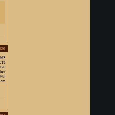
326
967
2/19
196
 lực
 Nội
com