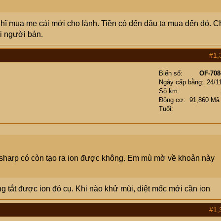
ĩ mua mẹ cái mới cho lành. Tiền có đến đâu ta mua đến đó. 
i người bán.
#1,
Biển số
OF-708
Ngày cấp bằng
24/1
Số km
Động cơ
91,860 Mã
Tuổi
a sharp có còn tạo ra ion được không. Em mù mờ về khoản này
ng tắt được ion đó cụ. Khi nào khử mùi, diệt mốc mới cần ion
#1,