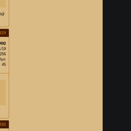
Chứ
329
492
1/19
256
 lực
45
330