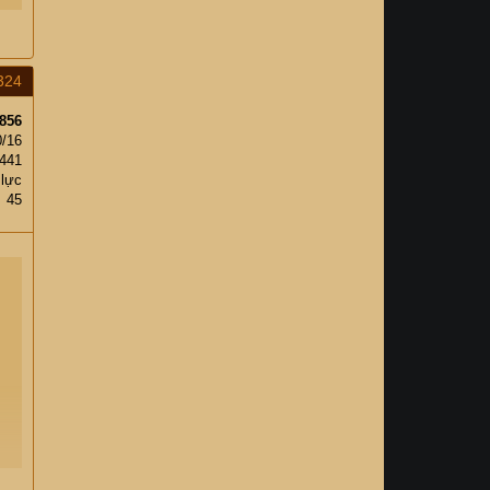
324
856
0/16
441
 lực
45