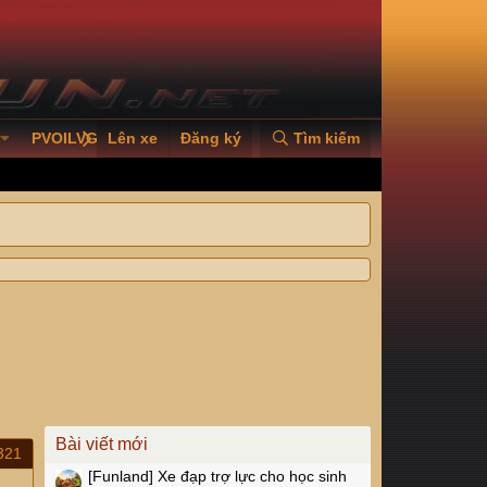
PVOILVGC2026
Lên xe
Đăng ký
Tìm kiếm
Bài viết mới
321
[Funland]
Xe đạp trợ lực cho học sinh