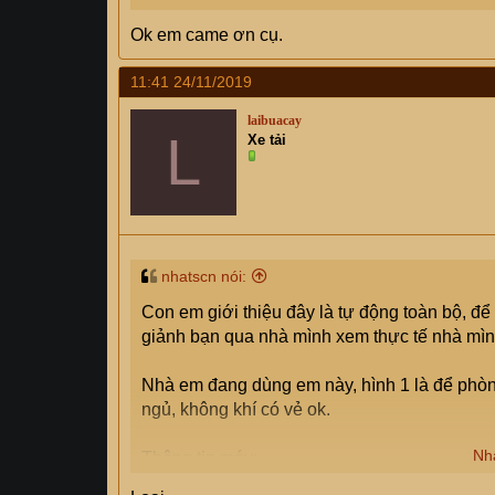
Ok em came ơn cụ.
11:41 24/11/2019
laibuacay
L
Xe tải
nhatscn nói:
Con em giới thiệu đây là tự động toàn bộ, để
giảnh bạn qua nhà mình xem thực tế nhà mì
Nhà em đang dùng em này, hình 1 là để phòn
ngủ, không khí có vẻ ok.
Nh
Thông tin máy:
- Shrap sản xuất 2014 hàng nhật