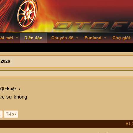
ài mới
Diễn đàn
Chuyên đề
Funland
Chợ giời
 2026
Kỹ thuật
hực sự không
1
Tiếp
#1,