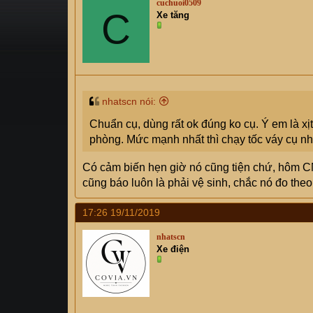
cuchuoi0509
s
C
i
Xe tăng
t
a
r
t
e
r
nhatscn nói:
Chuẩn cụ, dùng rất ok đúng ko cụ. Ý em là xịt n
phòng. Mức mạnh nhất thì chạy tốc váy cụ nhỉ 
Có cảm biến hẹn giờ nó cũng tiện chứ, hôm CN em
cũng báo luôn là phải vệ sinh, chắc nó đo theo
17:26 19/11/2019
nhatscn
Xe điện