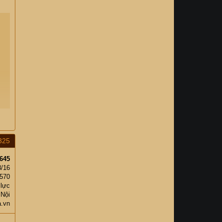
325
645
8/16
,570
 lực
 Nội
a.vn