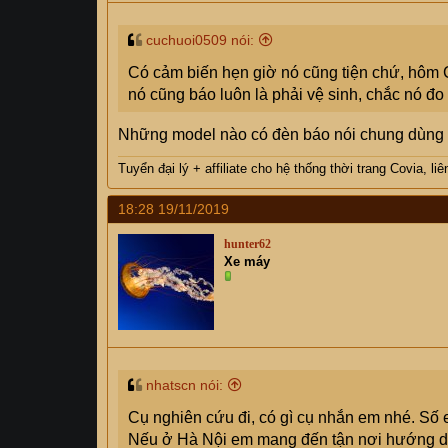
cuchuoi0509 nói:
Có cảm biến hẹn giờ nó cũng tiện chứ, hôm CN e
nó cũng báo luôn là phải vệ sinh, chắc nó đo 
Những model nào có đèn báo nói chung dùng ti
Tuyển đại lý + affiliate cho hệ thống thời trang Covia, l
18:28 19/11/2019
hunter62
Xe máy
nhatscn nói:
Cụ nghiên cứu đi, có gì cụ nhắn em nhé. S
Nếu ở Hà Nội em mang đến tận nơi hướng d