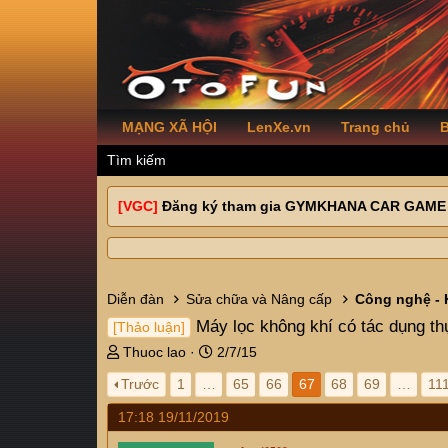
MẠNG XÃ HỘI
LenXe.vn
Trang chủ
B
Tìm kiếm
[VGC]
Đăng ký tham gia GYMKHANA CAR GAME
Diễn đàn
Sửa chữa và Nâng cấp
Công nghệ - 
Máy lọc không khí có tác dụng t
[Thảo luận]
T
N
Thuoc lao
2/7/15
h
g
Trước
1
…
65
66
67
68
69
…
11
r
à
e
y
17:18 19/11/2019
a
g
d
ử