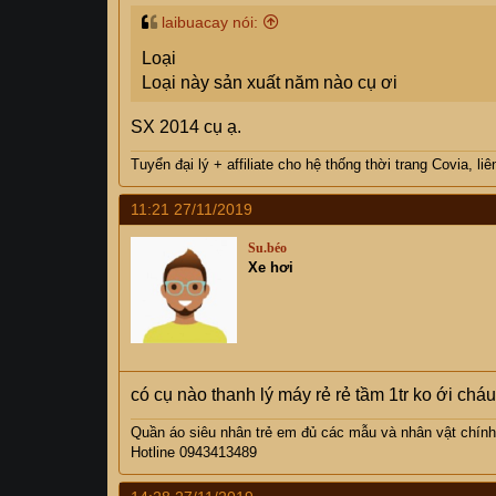
Thank các cụ đã đọc tin!
laibuacay nói:
- Khóa trẻ em
Loại
Em đang dùng nó, và phân phối luôn.
Loại này sản xuất năm nào cụ ơi
Giá: 2900k, ở hà nội free ship. Bảo hành 6 th
SX 2014 cụ ạ.
Tuyển đại lý + affiliate cho hệ thống thời trang Covia, l
Chú ý: Máy đã được chuyển dùng điện 220v l
11:21 27/11/2019
Các cụ quan tâm alo em theo số: 0988751558
Su.béo
Thank các cụ đã đọc tin!
Xe hơi
có cụ nào thanh lý máy rẻ rẻ tầm 1tr ko ới cháu
Quần áo siêu nhân trẻ em đủ các mẫu và nhân vật ch
Hotline 0943413489