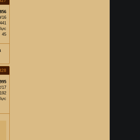
327
856
0/16
441
 lực
45
à
328
995
2/17
,192
 lực