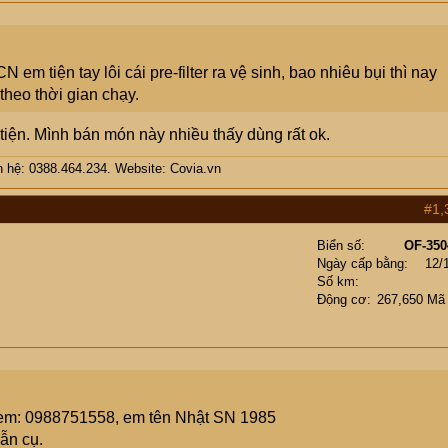
m tiện tay lôi cái pre-filter ra vệ sinh, bao nhiêu bụi thì nay
theo thời gian chạy.
ện. Mình bán món này nhiều thấy dùng rất ok.
iên hệ: 0388.464.234. Website: Covia.vn
#1,
Biển số
OF-350
Ngày cấp bằng
12/
Số km
Động cơ
267,650 Mã
ố em: 0988751558, em tên Nhật SN 1985
ẫn cụ.