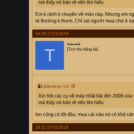
mà thấy nó bán rẻ nên tìm hiểu
Em k rành k chuyên về món này. Nhưng em ngh
rẻ thường k thơm. Chỉ sai người mua chứ k sa
14:33 27/11/2019
Trâu troll
T
[Tịch thu bằng lái]
laibuacay nói:
Xin hỏi các cụ về máy nhật bãi đời 2009 củ
mà thấy nó bán rẻ nên tìm hiểu
Ion cũng có tốt đâu, mua cái nào nó có khả nă
19:11 27/11/2019