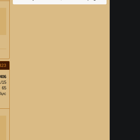
Naturehike 4 triệu về nhà!
323
406
1/15
65
 lực