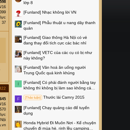
598
lớp 8
6/16
[Funland]
Nhạc không lời VN
,099
 lực
[Funland]
Phẫu thuật u nang dây thanh
37
quản
[Funland]
Giao thông Hà Nội có vẻ
đang thay đổi tích cực các bác nhỉ
[Funland]
VETC của các cụ có bị như
này không?
[Funland]
Văn hoá ăn uống người
ó
Trung Quốc quá kinh khủng
[Funland]
Có phải đánh người bằng tay
I
không thì không bị làm sao không các
322
cụ?
Thước lái Camry 2015
[Thảo luận]
F
645
8/16
[Funland]
Chạy quảng cáo để tuyển
,570
dụng
 lực
 Nội
Honda Hybrid Đi Muôn Nơi - Kể chuyện
a.vn
chuyến đi mùa hè, rinh lều camping