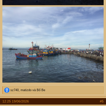
R
sz740
,
matizdo
và
Bố Be
e
a
12:25 19/06/2026
#5
c