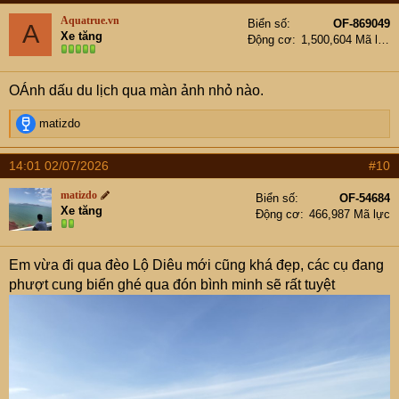
t
Aquatrue.vn
Biển số
OF-869049
A
i
Xe tăng
Động cơ
1,500,604 Mã lực
o
n
s
OÁnh dấu du lịch qua màn ảnh nhỏ nào.
:
R
matizdo
e
a
14:01 02/07/2026
#10
c
t
matizdo
Biển số
OF-54684
i
Xe tăng
Động cơ
466,987 Mã lực
o
n
s
Em vừa đi qua đèo Lộ Diêu mới cũng khá đẹp, các cụ đang
:
phượt cung biển ghé qua đón bình minh sẽ rất tuyệt