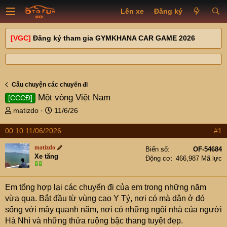
Lên xe
Đăng ký
[VGC]
Đăng ký tham gia GYMKHANA CAR GAME 2026
Câu chuyện các chuyến đi
Một vòng Việt Nam
[CCCĐ]
T
N
matizdo
11/6/26
h
g
r
à
00:10 11/06/2026
#1
e
y
matizdo
a
g
Biển số
OF-54684
Xe tăng
d
ử
Động cơ
466,987 Mã lực
s
i
t
Em tổng hợp lại các chuyến đi của em trong những năm
a
r
vừa qua. Bắt đầu từ vùng cao Y Tý, nơi có mà dân ở đó
t
sống với mây quanh năm, nơi có những ngôi nhà của người
e
Hà Nhì và những thửa ruộng bậc thang tuyệt đẹp.
r