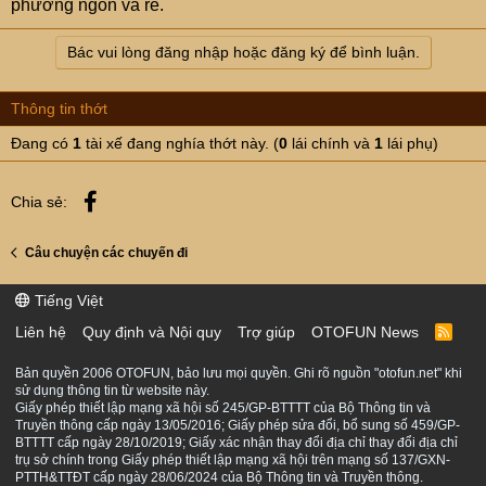
phương ngon và rẻ.
Bác vui lòng đăng nhập hoặc đăng ký để bình luận.
Thông tin thớt
Đang có
1
tài xế đang nghía thớt này. (
0
lái chính và
1
lái phụ)
Facebook
Chia sẻ:
Câu chuyện các chuyến đi
Tiếng Việt
Liên hệ
Quy định và Nội quy
Trợ giúp
OTOFUN News
R
S
S
Bản quyền 2006 OTOFUN, bảo lưu mọi quyền. Ghi rõ nguồn "otofun.net" khi
sử dụng thông tin từ website này.
Giấy phép thiết lập mạng xã hội số 245/GP-BTTTT của Bộ Thông tin và
Truyền thông cấp ngày 13/05/2016; Giấy phép sửa đổi, bổ sung số 459/GP-
BTTTT cấp ngày 28/10/2019; Giấy xác nhận thay đổi địa chỉ thay đổi địa chỉ
trụ sở chính trong Giấy phép thiết lập mạng xã hội trên mạng số 137/GXN-
PTTH&TTĐT cấp ngày 28/06/2024 của Bộ Thông tin và Truyền thông.