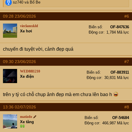
R
sz740
và
Bố Be
e
a
09:28 23/06/2026
#6
c
t
vieclamxkld
Biển số
OF-847636
i
Xe hơi
Động cơ
1,784 Mã lực
o
n
s
chuyến đi tuyệt vời, cảnh đẹp quá
:
09:30 23/06/2026
#7
WED88l1210
Biển số
OF-883911
Xe điện
Động cơ
30,831 Mã lực
trên y tý có chỗ chụp ảnh đẹp mà em chưa lên bao h
13:36 02/07/2026
#8
matizdo
Biển số
OF-54684
Xe tăng
Động cơ
466,987 Mã lực