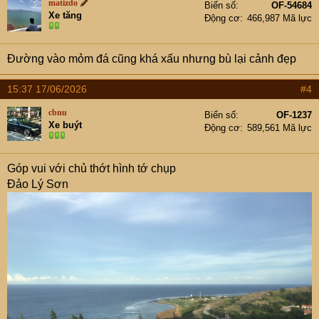
matizdo
Biển số
OF-54684
i
Xe tăng
Động cơ
466,987 Mã lực
o
n
s
Đường vào mỏm đá cũng khá xấu nhưng bù lại cảnh đẹp
:
15:37 17/06/2026
#4
cbnu
Biển số
OF-1237
Xe buýt
Động cơ
589,561 Mã lực
Góp vui với chủ thớt hình tớ chụp
Đảo Lý Sơn