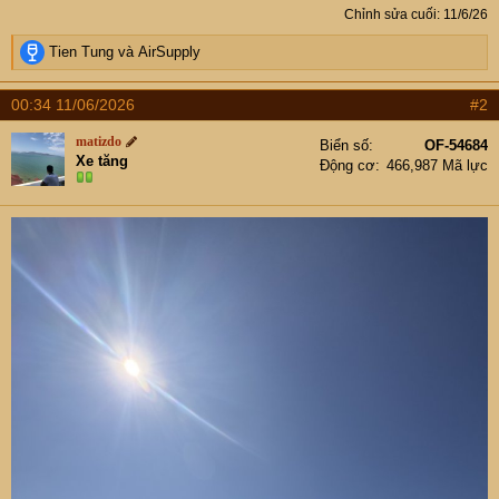
Chỉnh sửa cuối:
11/6/26
R
Tien Tung
và
AirSupply
e
a
00:34 11/06/2026
#2
c
t
matizdo
Biển số
OF-54684
i
Xe tăng
Động cơ
466,987 Mã lực
o
n
s
: