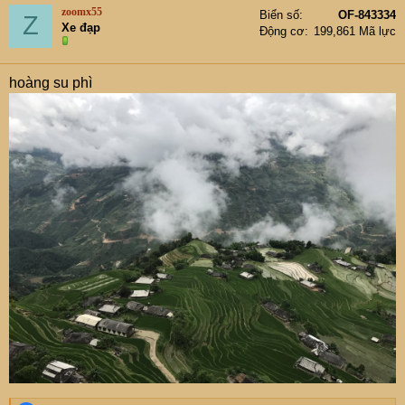
t
zoomx55
Biển số
OF-843334
Z
i
Xe đạp
Động cơ
199,861 Mã lực
o
n
s
hoàng su phì
: