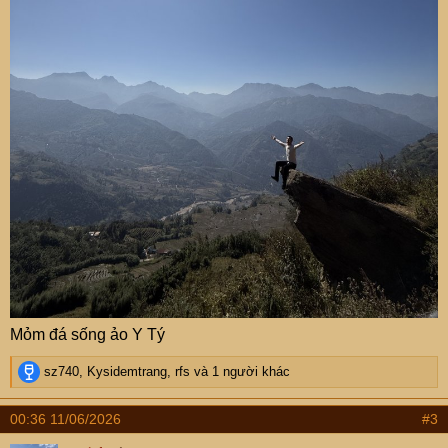
Mỏm đá sống ảo Y Tý
R
sz740
,
Kysidemtrang
,
rfs
và 1 người khác
e
a
00:36 11/06/2026
#3
c
t