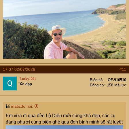
17:07 02/07/2026
#11
Lucky1201
Biển số
OF-910510
Xe đạp
Động cơ
158 Mã lực
matizdo nói:
Em vừa đi qua đèo Lộ Diêu mới cũng khá đẹp, các cụ
đang phượt cung biển ghé qua đón bình minh sẽ rất tuyệt