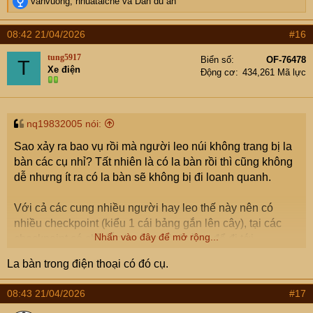
R
vanvuong
,
nhuataiche
và
Dan du an
e
a
08:42 21/04/2026
#16
c
t
tung5917
Biển số
OF-76478
T
i
Xe điện
Động cơ
434,261 Mã lực
o
n
s
:
nq19832005 nói:
Sao xảy ra bao vụ rồi mà người leo núi không trang bị la
bàn các cụ nhỉ? Tất nhiên là có la bàn rồi thì cũng không
dễ nhưng ít ra có la bàn sẽ không bị đi loanh quanh.
Với cả các cung nhiều người hay leo thế này nên có
nhiều checkpoint (kiểu 1 cái bảng gắn lên cây), tại các
Nhấn vào đây để mở rộng...
checkpoint có chỉ dẫn hướng và đường để đi tới
checkpoint tiếp theo. Và quy định ai đi đến checkpoint
La bàn trong điện thoại có đó cụ.
nào thì phải để lại đánh dấu, để lúc tìm thì biết là đã tới
gần checkpoint nào nhất ..
08:43 21/04/2026
#17