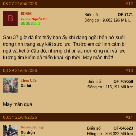
08:27 21/04/2026
#12
BDS68
Biển số
OF-7171
B
Người OF
Xe lừa
Động cơ
9,682,196 Mã lực
Sau 37 giờ đã tìm thấy bạn ấy khi đang ngồi bên bờ suối
trong tình trạng suy kiệt sức lực. Trước em cứ linh cảm bị
ngã và kẹt ở đâu đó, nhưng chỉ bị lạc nơi rừng núi và lực
lượng tìm kiếm đã triển khai kịp thời. May mắn thật!
08:29 21/04/2026
#13
Then Cửa
Biển số
OF-709558
Xe tải
Động cơ
115,191 Mã lực
May mắn quá
08:34 21/04/2026
#14
Xe ôm đầu ngõ
Biển số
OF-846623
Xe điện
Động cơ
303,322 Mã lực