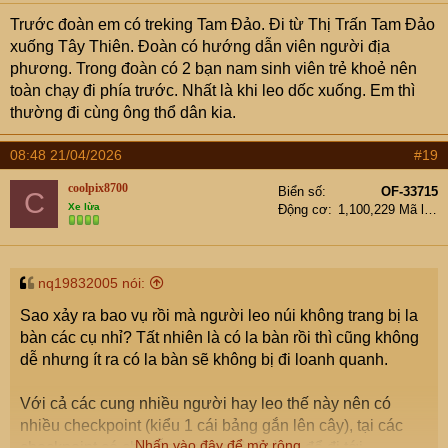
s
Trước đoàn em có treking Tam Đảo. Đi từ Thị Trấn Tam Đảo
:
xuống Tây Thiên. Đoàn có hướng dẫn viên người địa
phương. Trong đoàn có 2 bạn nam sinh viên trẻ khoẻ nên
toàn chạy đi phía trước. Nhất là khi leo dốc xuống. Em thì
thường đi cùng ông thổ dân kia.
08:48 21/04/2026
#19
coolpix8700
Biển số
OF-33715
C
Xe lừa
Động cơ
1,100,229 Mã lực
nq19832005 nói:
Sao xảy ra bao vụ rồi mà người leo núi không trang bị la
bàn các cụ nhỉ? Tất nhiên là có la bàn rồi thì cũng không
dễ nhưng ít ra có la bàn sẽ không bị đi loanh quanh.
Với cả các cung nhiều người hay leo thế này nên có
nhiều checkpoint (kiểu 1 cái bảng gắn lên cây), tại các
Nhấn vào đây để mở rộng...
checkpoint có chỉ dẫn hướng và đường để đi tới