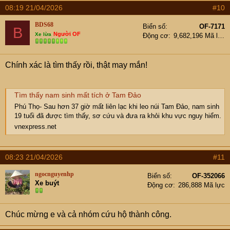
08:19 21/04/2026
#10
BDS68
Biển số
OF-7171
B
Người OF
Xe lừa
Động cơ
9,682,196 Mã lực
Chính xác là tìm thấy rồi, thật may mắn!
Tìm thấy nam sinh mất tích ở Tam Đảo
Phú Thọ- Sau hơn 37 giờ mất liên lạc khi leo núi Tam Đảo, nam sinh
19 tuổi đã được tìm thấy, sơ cứu và đưa ra khỏi khu vực nguy hiểm.
vnexpress.net
08:23 21/04/2026
#11
ngocnguyenhp
Biển số
OF-352066
Xe buýt
Động cơ
286,888 Mã lực
Chúc mừng e và cả nhóm cứu hộ thành công.