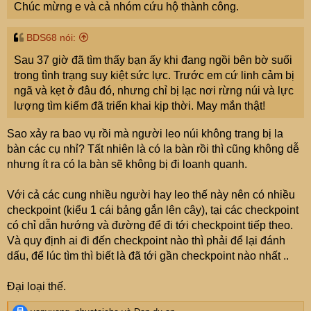
Chúc mừng e và cả nhóm cứu hộ thành công.
BDS68 nói:
Sau 37 giờ đã tìm thấy bạn ấy khi đang ngồi bên bờ suối
trong tình trạng suy kiệt sức lực. Trước em cứ linh cảm bị
ngã và kẹt ở đâu đó, nhưng chỉ bị lạc nơi rừng núi và lực
lượng tìm kiếm đã triển khai kịp thời. May mắn thật!
Sao xảy ra bao vụ rồi mà người leo núi không trang bị la
bàn các cụ nhỉ? Tất nhiên là có la bàn rồi thì cũng không dễ
nhưng ít ra có la bàn sẽ không bị đi loanh quanh.
Với cả các cung nhiều người hay leo thế này nên có nhiều
checkpoint (kiểu 1 cái bảng gắn lên cây), tại các checkpoint
có chỉ dẫn hướng và đường để đi tới checkpoint tiếp theo.
Và quy định ai đi đến checkpoint nào thì phải để lại đánh
dấu, để lúc tìm thì biết là đã tới gần checkpoint nào nhất ..
Đại loại thế.