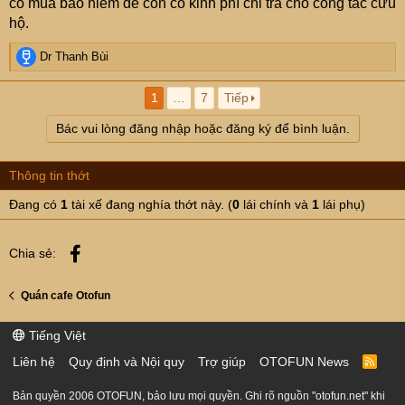
có mua bảo hiểm để còn có kinh phí chi trả cho công tác cứu
hộ.
R
Dr Thanh Bùi
e
a
1
…
7
Tiếp
c
t
Bác vui lòng đăng nhập hoặc đăng ký để bình luận.
i
o
n
Thông tin thớt
s
:
Đang có
1
tài xế đang nghía thớt này. (
0
lái chính và
1
lái phụ)
Facebook
Chia sẻ:
Quán cafe Otofun
Tiếng Việt
Liên hệ
Quy định và Nội quy
Trợ giúp
OTOFUN News
R
S
S
Bản quyền 2006 OTOFUN, bảo lưu mọi quyền. Ghi rõ nguồn "otofun.net" khi