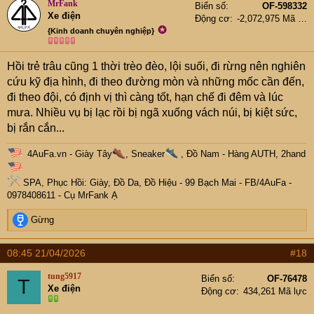
Đại loại thế.
MrFank
Biển số
OF-598332
Xe điện
Động cơ
-2,072,975 Mã lực
✪
{Kinh doanh chuyên nghiệp}
Hồi trẻ trâu cũng 1 thời trèo đèo, lội suối, đi rừng nên nghiên
cứu kỹ địa hình, đi theo đường mòn và những mốc cần đến,
đi theo đội, có định vị thì càng tốt, hạn chế đi đêm và lúc
mưa. Nhiều vụ bị lạc rồi bị ngã xuống vách núi, bị kiệt sức,
bị rắn cắn...
4AuFa.vn
-
Giày Tây
, Sneaker
, Đồ Nam - Hàng AUTH, 2hand
SPA, Phục Hồi: Giày, Đồ Da, Đồ Hiệu
- 99 Bạch Mai -
FB/4AuFa
-
0978408611 - Cụ
MrFank
Ạ
R
Gừng
e
a
08:45 21/04/2026
#18
c
t
tung5917
Biển số
OF-76478
T
i
Xe điện
Động cơ
434,261 Mã lực
o
n