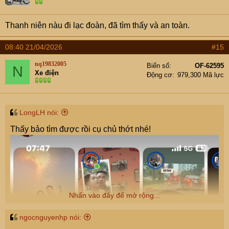
Thanh niên nàu đi lạc đoàn, đã tìm thấy và an toàn.
08:40 21/04/2026
#15
nq19832005
Biển số
OF-62595
N
Xe điện
Động cơ
979,300 Mã lực
LongLH nói:
Thấy bảo tìm được rồi cụ chủ thớt nhé!
Nhấn vào đây để mở rộng...
ngocnguyenhp nói: