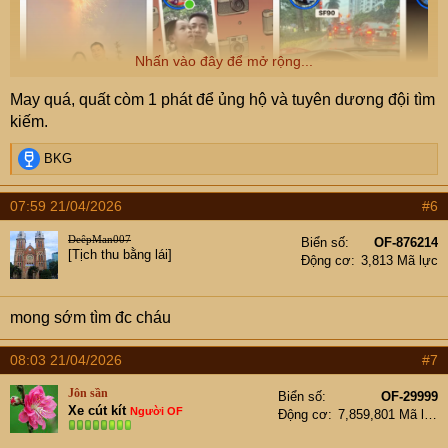
Nhấn vào đây để mở rộng...
May quá, quất còm 1 phát để ủng hộ và tuyên dương đội tìm
kiếm.
R
BKG
e
a
07:59 21/04/2026
#6
c
t
DeêpMan007
Biển số
OF-876214
i
[Tịch thu bằng lái]
Động cơ
3,813 Mã lực
o
n
s
mong sớm tìm đc cháu
:
08:03 21/04/2026
#7
Jôn sần
Biển số
OF-29999
Xe cút kít
Người OF
Động cơ
7,859,801 Mã lực