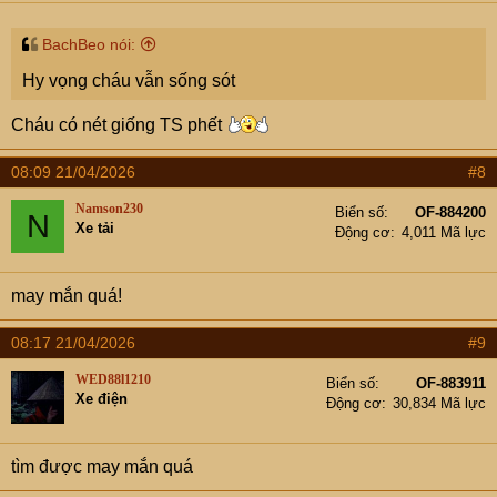
BachBeo nói:
Hy vọng cháu vẫn sống sót
Cháu có nét giống TS phết
08:09 21/04/2026
#8
Namson230
Biển số
OF-884200
N
Xe tải
Động cơ
4,011 Mã lực
may mắn quá!
08:17 21/04/2026
#9
WED88l1210
Biển số
OF-883911
Xe điện
Động cơ
30,834 Mã lực
tìm được may mắn quá