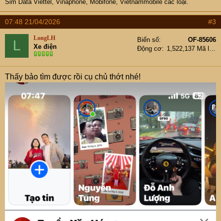
Sim Data Viettel, Vinaphone, Mobifone, Vietnammobile các loại.
07:48 21/04/2026
#3
LongLH
Biển số
OF-85606
L
Xe điện
Động cơ
1,522,137 Mã lực
Thấy bảo tìm được rồi cụ chủ thớt nhé!