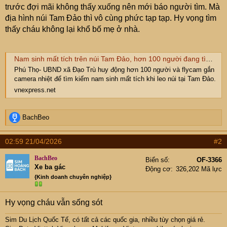
e
trước đợi mãi không thấy xuống nên mới báo người tìm. Mà
r
địa hình núi Tam Đảo thì vô cùng phức tạp tạp. Hy vọng tìm
thấy cháu không lại khổ bố mẹ ở nhà.
Nam sinh mất tích trên núi Tam Đảo, hơn 100 người đang tìm kiếm
Phú Thọ- UBND xã Đạo Trù huy động hơn 100 người và flycam gắn
camera nhiệt để tìm kiếm nam sinh mất tích khi leo núi tại Tam Đảo.
vnexpress.net
R
BachBeo
e
a
02:59 21/04/2026
#2
c
t
BachBeo
Biển số
OF-3366
i
Xe ba gác
Động cơ
326,202 Mã lực
o
{Kinh doanh chuyên nghiệp}
n
s
:
Hy vọng cháu vẫn sống sót
Sim Du Lịch Quốc Tế, có tất cả các quốc gia, nhiều tùy chọn giá rẻ.