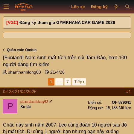
Lên xe
Đăng ký
[VGC]
Đăng ký tham gia GYMKHANA CAR GAME 2026
Quán cafe Otofun
[Funland]
Nam sinh mất tích trên núi Tam Đảo, hơn 100
người đang tìm kiếm
T
N
phanthanhlong03
21/4/26
h
g
1
…
7
Tiếp
r
à
e
y
02:28 21/04/2026
#1
a
g
d
ử
phanthanhlong03
Biển số
OF-879041
P
s
i
Xe tải
Động cơ
15,188 Mã lực
t
a
r
Cháu này sinh năm 2007. Leo cùng đoàn 10 người sau đó
t
bị mất tích. Đi cùng 1 người bạn nhưng bạn này xuống