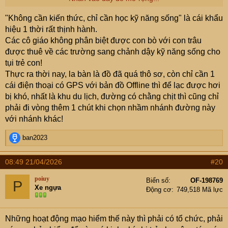
checkpoint tiếp theo. Và quy định ai đi đến checkpoint
"Không cần kiến thức, chỉ cần học kỹ năng sống" là cái khẩu
nào thì phải để lại đánh dấu, để lúc tìm thì biết là đã tới
hiệu 1 thời rất thịnh hành.
gần checkpoint nào nhất ..
Các cô giáo không phân biệt được con bò với con trâu
được thuê về các trường sang chảnh dậy kỹ năng sống cho
Đại loại thế.
tụi trẻ con!
Thực ra thời nay, la bàn là đồ đã quá thô sơ, còn chỉ cần 1
cái điện thoại có GPS với bản đồ Offline thì để lạc được hơi
bị khó, nhất là khu du lịch, đường có chằng chịt thì cũng chỉ
phải đi vòng thêm 1 chút khi chọn nhầm nhánh đường này
với nhánh khác!
R
ban2023
e
a
08:49 21/04/2026
#20
c
t
poiuy
Biển số
OF-198769
P
i
Xe ngựa
Động cơ
749,518 Mã lực
o
n
s
Những hoạt động mạo hiểm thế này thì phải có tổ chức, phải
: