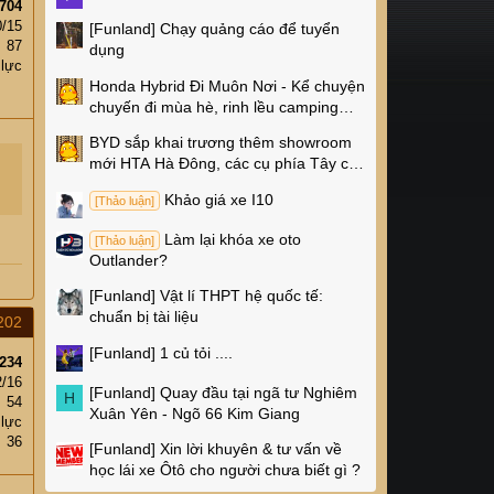
704
0/15
[Funland]
Chạy quảng cáo để tuyển
87
dụng
 lực
Honda Hybrid Đi Muôn Nơi - Kể chuyện
chuyến đi mùa hè, rinh lều camping
Naturehike 4 triệu về nhà!
BYD sắp khai trương thêm showroom
mới HTA Hà Đông, các cụ phía Tây có
thêm chỗ xem xe rồi!
Khảo giá xe I10
[Thảo luận]
Làm lại khóa xe oto
[Thảo luận]
Outlander?
[Funland]
Vật lí THPT hệ quốc tế:
chuẩn bị tài liệu
202
[Funland]
1 củ tỏi ....
234
2/16
[Funland]
Quay đầu tại ngã tư Nghiêm
H
54
Xuân Yên - Ngõ 66 Kim Giang
 lực
36
[Funland]
Xin lời khuyên & tư vấn về
học lái xe Ôtô cho người chưa biết gì ?