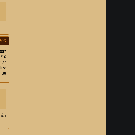
203
607
1/16
127
 lực
38
lúa