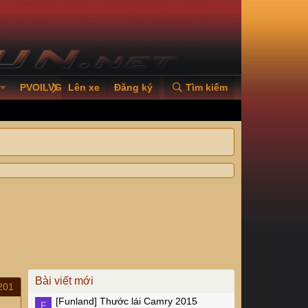
PVOILVGC2026
Lên xe
Đăng ký
Tìm kiếm
Bài viết mới
201
[Funland]
Thước lái Camry 2015
F