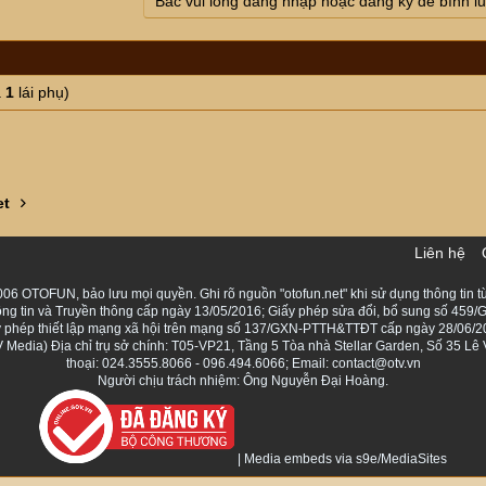
Bác vui lòng đăng nhập hoặc đăng ký để bình l
à
1
lái phụ)
et
Liên hệ
06 OTOFUN, bảo lưu mọi quyền. Ghi rõ nguồn "otofun.net" khi sử dụng thông tin từ
ng tin và Truyền thông cấp ngày 13/05/2016; Giấy phép sửa đổi, bổ sung số 459/G
Giấy phép thiết lập mạng xã hội trên mạng số 137/GXN-PTTH&TTĐT cấp ngày 28/06/2
Media) Địa chỉ trụ sở chính: T05-VP21, Tầng 5 Tòa nhà Stellar Garden, Số 35 L
thoại: 024.3555.8066 - 096.494.6066; Email: contact@otv.vn
Người chịu trách nhiệm: Ông Nguyễn Đại Hoàng.
|
Media embeds via s9e/MediaSites