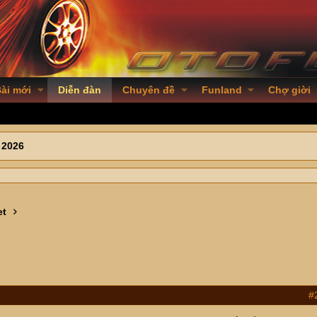
ài mới
Diễn đàn
Chuyên đề
Funland
Chợ giời
 2026
et
#