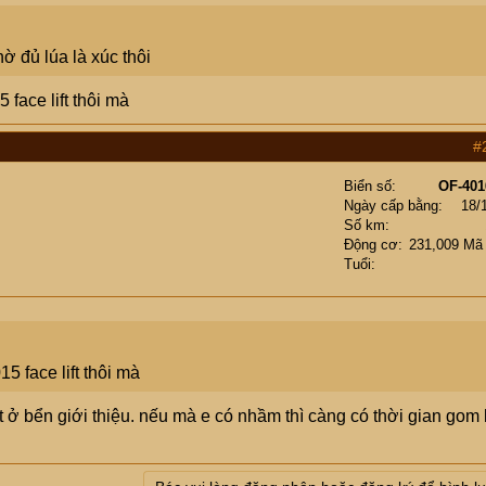
 đủ lúa là xúc thôi
face lift thôi mà
#
Biển số
OF-401
Ngày cấp bằng
18/
Số km
Động cơ
231,009 Mã
Tuổi
5 face lift thôi mà
t ở bển giới thiệu. nếu mà e có nhầm thì càng có thời gian gom 