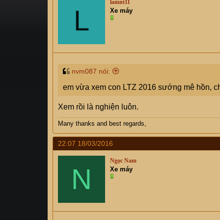
lamnt11
s
L
i
Xe máy
t
a
r
t
e
r
nvm087 nói:
em vừa xem con LTZ 2016 sướng mê hồn, chờ
Xem rồi là nghiện luôn.
Many thanks and best regards,
22:07 18/03/2016
Ngọc Nam
N
Xe máy