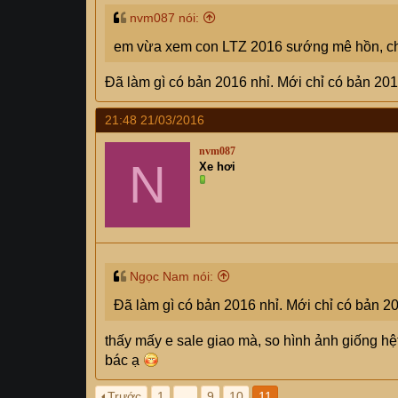
nvm087 nói:
em vừa xem con LTZ 2016 sướng mê hồn, chờ
Đã làm gì có bản 2016 nhỉ. Mới chỉ có bản 2015 
21:48 21/03/2016
nvm087
N
Xe hơi
Ngọc Nam nói:
Đã làm gì có bản 2016 nhỉ. Mới chỉ có bản 201
thấy mấy e sale giao mà, so hình ảnh giống hệ
bác ạ
Trước
1
…
9
10
11