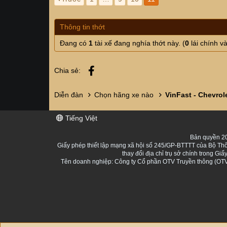
Thông tin thớt
Đang có
1
tài xế đang nghía thớt này. (
0
lái chính v
Facebook
Chia sẻ:
Diễn đàn
Chọn hãng xe nào
VinFast - Chevrol
Tiếng Việt
Bản quyền 20
Giấy phép thiết lập mạng xã hội số 245/GP-BTTTT của Bộ Thô
thay đổi địa chỉ trụ sở chính trong 
Tên doanh nghiệp: Công ty Cổ phần OTV Truyền thông (OTV 