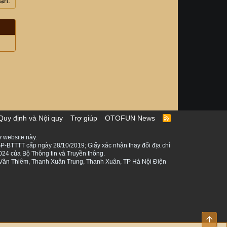
uận.
Quy định và Nội quy
Trợ giúp
OTOFUN News
R
S
S
 website này.
P-BTTTT cấp ngày 28/10/2019; Giấy xác nhận thay đổi địa chỉ
024 của Bộ Thông tin và Truyền thông.
ê Văn Thiêm, Thanh Xuân Trung, Thanh Xuân, TP Hà Nội Điện
Top