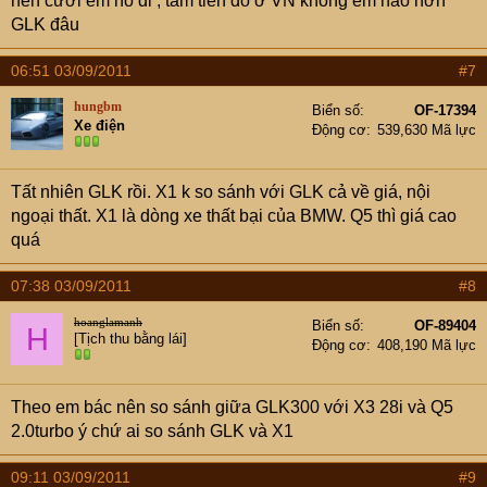
nên cưới em nó đi , tầm tiên đó ở VN không em nào hơn
GLK đâu
06:51 03/09/2011
#7
hungbm
Biển số
OF-17394
Xe điện
Động cơ
539,630 Mã lực
Tất nhiên GLK rồi. X1 k so sánh với GLK cả về giá, nội
ngoại thất. X1 là dòng xe thất bại của BMW. Q5 thì giá cao
quá
07:38 03/09/2011
#8
hoanglamanh
Biển số
OF-89404
H
[Tịch thu bằng lái]
Động cơ
408,190 Mã lực
Theo em bác nên so sánh giữa GLK300 với X3 28i và Q5
2.0turbo ý chứ ai so sánh GLK và X1
09:11 03/09/2011
#9