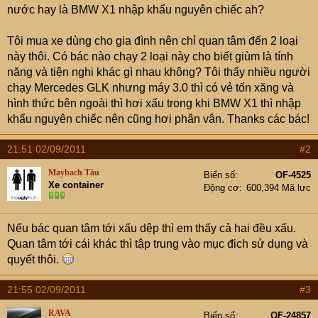
e
nước hay là BMW X1 nhập khẩu nguyên chiếc ah?
r
Tôi mua xe dùng cho gia đình nên chỉ quan tâm đến 2 loại
này thôi. Có bác nào chạy 2 loại này cho biết giùm là tính
năng và tiện nghi khác gì nhau không? Tôi thấy nhiều người
chạy Mercedes GLK nhưng máy 3.0 thì có vẻ tốn xăng và
hình thức bên ngoài thì hơi xấu trong khi BMW X1 thì nhập
khẩu nguyên chiếc nên cũng hơi phân vân. Thanks các bác!
21:51 02/09/2011
#2
Maybach Tàu
Biển số
OF-4525
Xe container
Động cơ
600,394 Mã lực
Nếu bác quan tâm tới xấu dệp thì em thấy cả hai đều xấu.
Quan tâm tới cái khác thì tập trung vào mục đich sử dụng và
quyết thôi.
21:55 02/09/2011
#3
RAVA
Biển số
OF-24857