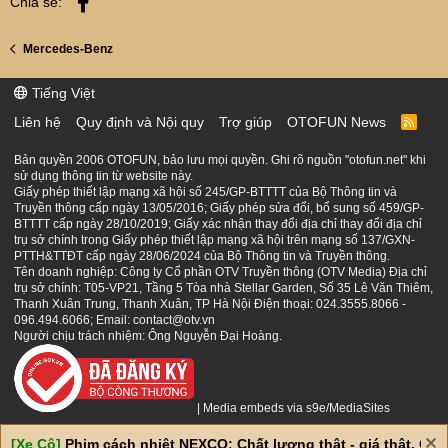
Facebook
Chia sẻ:
Mercedes-Benz
Tiếng Việt
Liên hệ
Quy định và Nội quy
Trợ giúp
OTOFUN News
R
S
S
Bản quyền 2006 OTOFUN, bảo lưu mọi quyền. Ghi rõ nguồn "otofun.net" khi
sử dụng thông tin từ website này.
Giấy phép thiết lập mạng xã hội số 245/GP-BTTTT của Bộ Thông tin và
Truyền thông cấp ngày 13/05/2016; Giấy phép sửa đổi, bổ sung số 459/GP-
BTTTT cấp ngày 28/10/2019; Giấy xác nhận thay đổi địa chỉ thay đổi địa chỉ
trụ sở chính trong Giấy phép thiết lập mạng xã hội trên mạng số 137/GXN-
PTTH&TTĐT cấp ngày 28/06/2024 của Bộ Thông tin và Truyền thông.
Tên doanh nghiệp: Công ty Cổ phần OTV Truyền thông (OTV Media) Địa chỉ
trụ sở chính: T05-VP21, Tầng 5 Tòa nhà Stellar Garden, Số 35 Lê Văn Thiêm,
Thanh Xuân Trung, Thanh Xuân, TP Hà Nội Điện thoại: 024.3555.8066 -
096.494.6066; Email: contact@otv.vn
Người chịu trách nhiệm: Ông Nguyễn Đại Hoàng.
|
Media embeds via s9e/MediaSites
[Xe Cộ]
Phim cách nhiệt NEXCO: Chất lượng thật - giá thật. Giá 