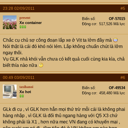
23:28 02/09/2011
#5
present
Biển số
OF-57015
Xe container
Động cơ
517,526 Mã lực
Chắc cụ chủ sợ công đoạn lắp xe ở Vịt ta lởm đây mà
Nói thật là cái đó khó nói lém. Lắp không chuẩn chút là lởm
ngay thôi.
Vụ GLK nhả khói vẫn chưa có kết quả cuối cùng kia kìa, chả
biết thía nào nữa
00:49 03/09/2011
#6
taxihanoi
Biển số
OF-49534
Xe hơi
Động cơ
458,480 Mã lực
GLk đi cụ , vì GLK hơn hẳn mọi thứ trừ mỗi cái là không phai
hàng nhập , vì GLK là đối thủ ngang hàng với Q5 X3 chứ
không phải là X1 , hơn nữa mec VN đang có khuyến mại ,