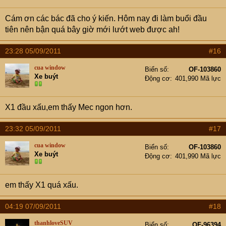
Cám ơn các bác đã cho ý kiến. Hôm nay đi làm buổi đầu
tiên nên bận quá bây giờ mới lướt web được ah!
23:28 05/09/2011
#16
cua window
Biển số
OF-103860
Xe buýt
Động cơ
401,990 Mã lực
X1 đầu xấu,em thấy Mec ngon hơn.
23:32 05/09/2011
#17
cua window
Biển số
OF-103860
Xe buýt
Động cơ
401,990 Mã lực
em thấy X1 quá xấu.
04:19 07/09/2011
#18
thanhloveSUV
Biển số
OF-96394