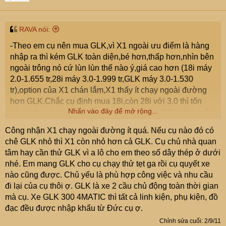
RAVA nói:
-Theo em cụ nên mua GLK,vì X1 ngoài ưu điểm là hàng
nhập ra thì kém GLK toàn diện,bé hơn,thấp hơn,nhìn bên
ngoài trông nó cứ lùn lùn thế nào ý,giá cao hơn (18i máy
2.0-1.655 tr,28i máy 3.0-1.999 tr,GLK máy 3.0-1.530
tr),option của X1 chán lắm,X1 thấy ít chạy ngoài đường
hơn GLK.Chắc cụ định mua 18i,còn 28i với 3.0 thì tốn
Nhấn vào đây để mở rộng...
xăng như nhau,nếu định mua 28i thì thêm 349 tr làm luôn
em X3 cho nó hoành.Theo em được biết thì sau khi EA
Công nhận X1 chạy ngoài đường ít quá. Nếu cụ nào đó có
bán X3 thì những người mua X1 ít hẳn đi nên họ phải
chê GLK nhỏ thì X1 còn nhỏ hơn cả GLK. Cụ chủ nhà quan
khuyến mại nhiều thứ cho X1 nhằm tăng doanh số.
tâm hay cần thử GLK vì a lô cho em theo số dây thép ở dưới
nhé. Em mang GLK cho cụ chạy thử tẹt ga rồi cụ quyết xe
nào cũng được. Chủ yếu là phù hợp công việc và nhu cầu
đi lại của cụ thôi ợ. GLK là xe 2 cầu chủ động toàn thời gian
mà cụ. Xe GLK 300 4MATIC thì tất cả linh kiện, phụ kiện, đồ
đạc đều được nhập khẩu từ Đức cụ ợ.
Chỉnh sửa cuối:
2/9/11