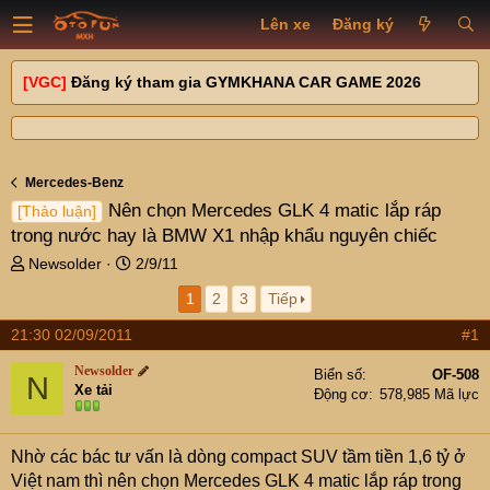
Lên xe
Đăng ký
[VGC]
Đăng ký tham gia GYMKHANA CAR GAME 2026
Mercedes-Benz
Nên chọn Mercedes GLK 4 matic lắp ráp
[Thảo luận]
trong nước hay là BMW X1 nhập khẩu nguyên chiếc
T
N
Newsolder
2/9/11
h
g
1
2
3
Tiếp
r
à
e
y
21:30 02/09/2011
#1
a
g
d
ử
Newsolder
Biển số
OF-508
N
s
i
Xe tải
Động cơ
578,985 Mã lực
t
a
r
Nhờ các bác tư vấn là dòng compact SUV tầm tiền 1,6 tỷ ở
t
Việt nam thì nên chọn Mercedes GLK 4 matic lắp ráp trong