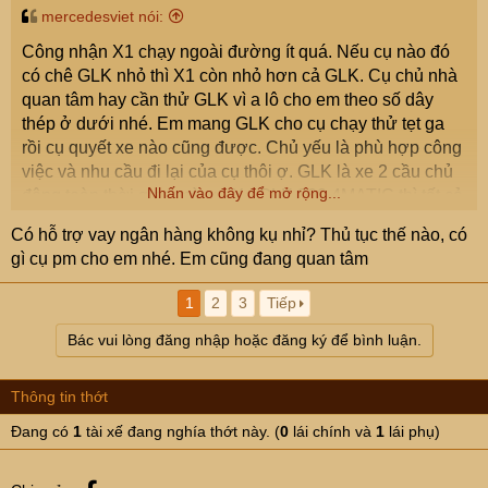
mercedesviet nói:
Công nhận X1 chạy ngoài đường ít quá. Nếu cụ nào đó
có chê GLK nhỏ thì X1 còn nhỏ hơn cả GLK. Cụ chủ nhà
quan tâm hay cần thử GLK vì a lô cho em theo số dây
thép ở dưới nhé. Em mang GLK cho cụ chạy thử tẹt ga
rồi cụ quyết xe nào cũng được. Chủ yếu là phù hợp công
việc và nhu cầu đi lại của cụ thôi ợ. GLK là xe 2 cầu chủ
Nhấn vào đây để mở rộng...
động toàn thời gian mà cụ. Xe GLK 300 4MATIC thì tất cả
linh kiện, phụ kiện, đồ đạc đều được nhập khẩu từ Đức
Có hỗ trợ vay ngân hàng không kụ nhỉ? Thủ tục thế nào, có
cụ ợ.
gì cụ pm cho em nhé. Em cũng đang quan tâm
1
2
3
Tiếp
Bác vui lòng đăng nhập hoặc đăng ký để bình luận.
Thông tin thớt
Đang có
1
tài xế đang nghía thớt này. (
0
lái chính và
1
lái phụ)