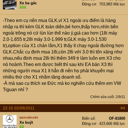
Xe ba gác
Động cơ
703,983 Mã lực
-Theo em cụ nên mua GLK,vì X1 ngoài ưu điểm là hàng
nhập ra thì kém GLK toàn diện,bé hơn,thấp hơn,nhìn bên
ngoài trông nó cứ lùn lùn thế nào ý,giá cao hơn (18i máy
2.0-1.655 tr,28i máy 3.0-1.999 tr,GLK máy 3.0-1.530
tr),option của X1 chán lắm,X1 thấy ít chạy ngoài đường hơn
GLK.Chắc cụ định mua 18i,còn 28i với 3.0 thì tốn xăng như
nhau,nếu định mua 28i thì thêm 349 tr làm luôn em X3 cho
nó hoành.Theo em được biết thì sau khi EA bán X3 thì
những người mua X1 ít hẳn đi nên họ phải khuyến mại
nhiều thứ cho X1 nhằm tăng doanh số.
-À mà sao cụ thích xe Đức mà ko nghiên cứu thêm em VW
Tiguan nhỉ ?
Chỉnh sửa cuối:
2/9/11
22:15 02/09/2011
#4
mercedesviet
Biển số
OF-81800
Xe buýt
Động cơ
423,666 Mã lực