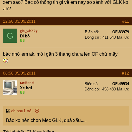
xem sao? Bác có thông tìn gì về em này so sánh với GLK ko
ah?
12:50 03/09/2011
#11
gin_wishky
Biển số
OF-83979
G
Đi bộ
Động cơ
411,640 Mã lực
bác nhớ em ak, mới gần 3 tháng chưa lên OF chứ mấy'
08:58 05/09/2011
#12
taxihanoi
Biển số
OF-49534
Xe hơi
Động cơ
458,480 Mã lực
chinsu1 nói:
Bác ko nên chon Mec GLK, quá xấu.....