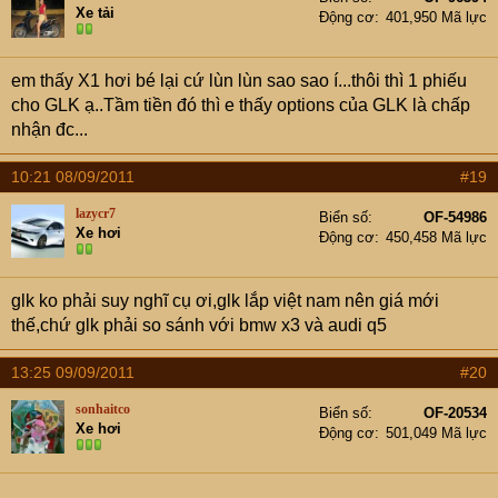
Xe tải
Động cơ
401,950 Mã lực
em thấy X1 hơi bé lại cứ lùn lùn sao sao í...thôi thì 1 phiếu
cho GLK ạ..Tầm tiền đó thì e thấy options của GLK là chấp
nhận đc...
10:21 08/09/2011
#19
lazycr7
Biển số
OF-54986
Xe hơi
Động cơ
450,458 Mã lực
glk ko phải suy nghĩ cụ ơi,glk lắp việt nam nên giá mới
thế,chứ glk phải so sánh với bmw x3 và audi q5
13:25 09/09/2011
#20
sonhaitco
Biển số
OF-20534
Xe hơi
Động cơ
501,049 Mã lực