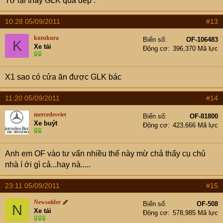
Tớ lại thấy GLK quá đep .
10:28 05/09/2011
#13
kutukura
Biển số
OF-106483
K
Xe tải
Động cơ
396,370 Mã lực
X1 sao có cửa ăn được GLK bác
11:20 05/09/2011
#14
mercedesviet
Biển số
OF-81800
Xe buýt
Động cơ
423,666 Mã lực
Anh em OF vào tư vấn nhiều thế này mừ chả thấy cụ chủ
nhà í ới gì cả...hay nà.....
23:11 05/09/2011
#15
Newsolder
Biển số
OF-508
N
Xe tải
Động cơ
578,985 Mã lực