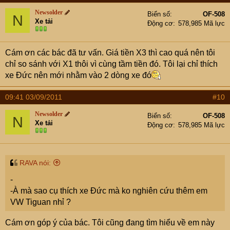
Newsolder
Biển số
OF-508
N
Xe tải
Động cơ
578,985 Mã lực
Cám ơn các bác đã tư vấn. Giá tiền X3 thì cao quá nên tôi
chỉ so sánh với X1 thôi vì cùng tầm tiền đó. Tôi lại chỉ thích
xe Đức nên mới nhằm vào 2 dòng xe đó
09:41 03/09/2011
#10
Newsolder
Biển số
OF-508
N
Xe tải
Động cơ
578,985 Mã lực
RAVA nói:
-
-À mà sao cụ thích xe Đức mà ko nghiên cứu thêm em
VW Tiguan nhỉ ?
Cám ơn góp ý của bác. Tôi cũng đang tìm hiểu về em này