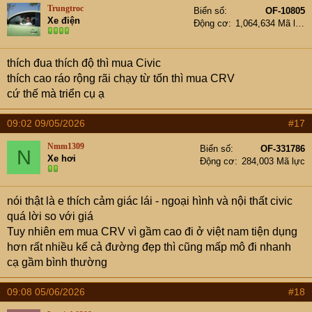
Trungtroc
Biển số
OF-10805
Xe điện
Động cơ
1,064,634 Mã lực
thích đua thích độ thì mua Civic
thích cao ráo rộng rãi chạy từ tốn thì mua CRV
cứ thế mà triển cụ ạ
09:02 09/05/2026
#17
Nmm1309
Biển số
OF-331786
N
Xe hơi
Động cơ
284,003 Mã lực
nói thật là e thích cảm giác lái - ngoại hình và nội thất civic
quá lời so với giá
Tuy nhiên em mua CRV vì gầm cao đi ở việt nam tiện dụng
hơn rất nhiều kể cả đường đẹp thì cũng mấp mô đi nhanh
cạ gầm bình thường
09:08 05/06/2026
#18