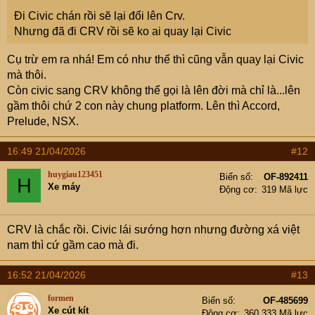
Đi Civic chán rồi sẽ lại đổi lên Crv.
Nhưng đã đi CRV rồi sẽ ko ai quay lại Civic
Cụ trừ em ra nhá! Em có như thế thì cũng vẫn quay lại Civic
mà thôi.
Còn civic sang CRV không thể gọi là lên đời mà chỉ là...lên
gầm thôi chứ 2 con này chung platform. Lên thì Accord,
Prelude, NSX.
16:49 21/04/2026
#12
huygiau123451
Biển số
OF-892411
H
Xe máy
Động cơ
319 Mã lực
CRV là chắc rồi. Civic lái sướng hơn nhưng đường xá việt
nam thì cứ gầm cao mà đi.
16:52 21/04/2026
#13
formen
Biển số
OF-485699
Xe cút kít
Động cơ
360,333 Mã lực