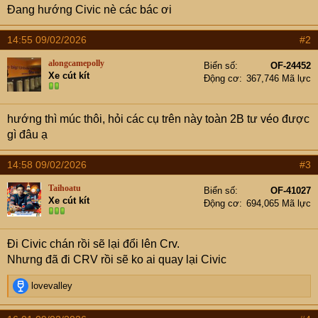
e
Đang hướng Civic nè các bác ơi
r
14:55 09/02/2026
#2
alongcamepolly
Biển số
OF-24452
Xe cút kít
Động cơ
367,746 Mã lực
hướng thì múc thôi, hỏi các cụ trên này toàn 2B tư véo được
gì đâu ạ
14:58 09/02/2026
#3
Taihoatu
Biển số
OF-41027
Xe cút kít
Động cơ
694,065 Mã lực
Đi Civic chán rồi sẽ lại đổi lên Crv.
Nhưng đã đi CRV rồi sẽ ko ai quay lại Civic
R
lovevalley
e
a