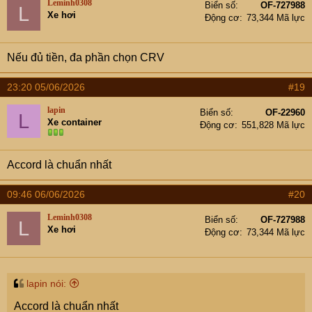
Leminh0308
Biển số
OF-727988
L
Xe hơi
Động cơ
73,344 Mã lực
Nếu đủ tiền, đa phần chọn CRV
23:20 05/06/2026
#19
lapin
Biển số
OF-22960
L
Xe container
Động cơ
551,828 Mã lực
Accord là chuẩn nhất
09:46 06/06/2026
#20
Leminh0308
Biển số
OF-727988
L
Xe hơi
Động cơ
73,344 Mã lực
lapin nói:
Accord là chuẩn nhất