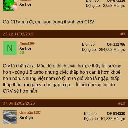
Biển số
OF-873336
Xe hơi
Động cơ
2,062 Mã lực
Cứ CRV mà đi, em luôn trung thành với CRV
22:12 11/02/2026
#9
Nmm1309
Biển số
OF-331786
N
Xe hơi
Động cơ
284,003 Mã lực
Crv là chân ái ạ. Mặc dù e thích civic hơn; e thấy lái sướng
hơn - cùng 1.5 turbo nhưng civic thấp hơn cản ít hơn khoẻ
hơn hẳn. Nhưng việt nam có tý mưa gió vào là ngập, thấp
thấp thôi - rồi gặp vỉa he gặp ổ gà ... Ít thôi nhưng lúc đó
CRV sẽ hơn hẳn
07:06 12/02/2026
#10
civic trần 1987
Biển số
OF-814330
Xe điện
Động cơ
51,832 Mã lực