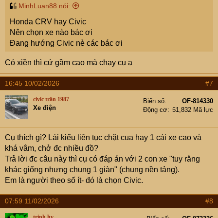
MinhLuan88 nói:
Honda CRV hay Civic
Nên chọn xe nào bác ơi
Đang hướng Civic nè các bác ơi
Có xiền thì cứ gầm cao mà chạy cụ ạ
16:45 10/02/2026
#7
civic trần 1987
Biển số
OF-814330
Xe điện
Động cơ
51,832 Mã lực
Cụ thích gì? Lái kiểu liên tục chặt cua hay 1 cái xe cao và
khá vâm, chở đc nhiều đồ?
Trả lời đc câu này thì cụ có đáp án với 2 con xe "tuy rằng
khác giống nhưng chung 1 giàn" (chung nền tảng).
Em là người theo số ít- đó là chọn Civic.
07:59 11/02/2026
#8
trinh.hv