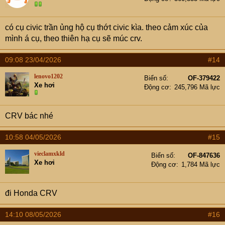
có cụ civic trần ủng hộ cụ thớt civic kìa. theo cảm xúc của
mình á cụ, theo thiên hạ cụ sẽ múc crv.
09:08 23/04/2026
#14
lenovo1202
Biển số
OF-379422
Xe hơi
Động cơ
245,796 Mã lực
CRV bác nhé
10:58 04/05/2026
#15
vieclamxkld
Biển số
OF-847636
Xe hơi
Động cơ
1,784 Mã lực
đi Honda CRV
14:10 08/05/2026
#16