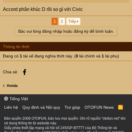
Accord phân khúc D rồi so gì với Civic
1
2
Tiếp
Bác vui lòng đăng nhập hoặc đăng ký để bình luận.
Thông tin thớt
Đang có
1
tài xế đang nghía thớt này. (
0
lái chính và
1
lái phụ)
Facebook
Chia sẻ:
Honda
Tiếng Việt
Liên hệ
Quy định và Nội quy
Trợ giúp
OTOFUN News
R
S
S
Bản quyền 2006 OTOFUN, bảo lưu mọi quyền. Ghi rõ nguồn "otofun.net" khi
sử dụng thông tin từ website này.
Giấy phép thiết lập mạng xã hội số 245/GP-BTTTT của Bộ Thông tin và