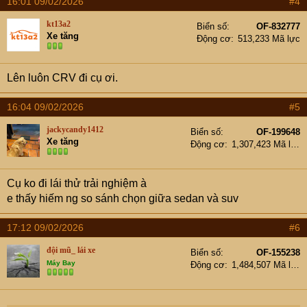
16:01 09/02/2026
#4
c
t
kt13a2
Biển số
OF-832777
i
Xe tăng
Động cơ
513,233 Mã lực
o
n
s
Lên luôn CRV đi cụ ơi.
:
16:04 09/02/2026
#5
jackycandy1412
Biển số
OF-199648
Xe tăng
Động cơ
1,307,423 Mã lực
Cụ ko đi lái thử trải nghiệm à
e thấy hiếm ng so sánh chọn giữa sedan và suv
17:12 09/02/2026
#6
đội mũ_ lái xe
Biển số
OF-155238
Máy Bay
Động cơ
1,484,507 Mã lực