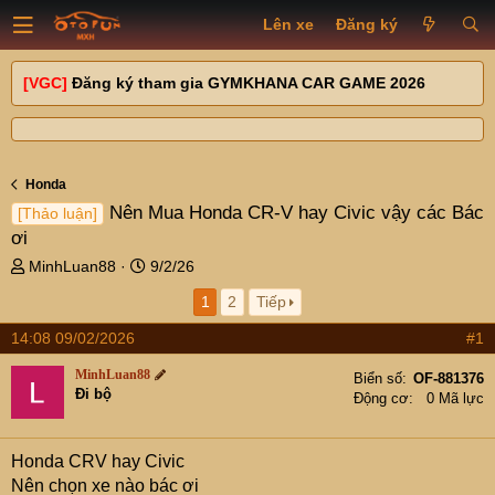
Lên xe
Đăng ký
[VGC]
Đăng ký tham gia GYMKHANA CAR GAME 2026
Honda
Nên Mua Honda CR-V hay Civic vậy các Bác
[Thảo luận]
ơi
T
N
MinhLuan88
9/2/26
h
g
1
2
Tiếp
r
à
e
y
14:08 09/02/2026
#1
a
g
d
ử
MinhLuan88
Biển số
OF-881376
s
i
Đi bộ
Động cơ
0 Mã lực
t
a
r
Honda CRV hay Civic
t
Nên chọn xe nào bác ơi