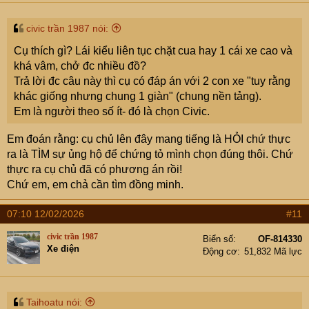
civic trần 1987 nói:
Cụ thích gì? Lái kiểu liên tục chặt cua hay 1 cái xe cao và
khá vâm, chở đc nhiều đồ?
Trả lời đc câu này thì cụ có đáp án với 2 con xe "tuy rằng
khác giống nhưng chung 1 giàn" (chung nền tảng).
Em là người theo số ít- đó là chọn Civic.
Em đoán rằng: cụ chủ lên đây mang tiếng là HỎI chứ thực
ra là TÌM sự ủng hộ để chứng tỏ mình chọn đúng thôi. Chứ
thực ra cụ chủ đã có phương án rồi!
Chứ em, em chả cần tìm đồng minh.
07:10 12/02/2026
#11
civic trần 1987
Biển số
OF-814330
Xe điện
Động cơ
51,832 Mã lực
Taihoatu nói: