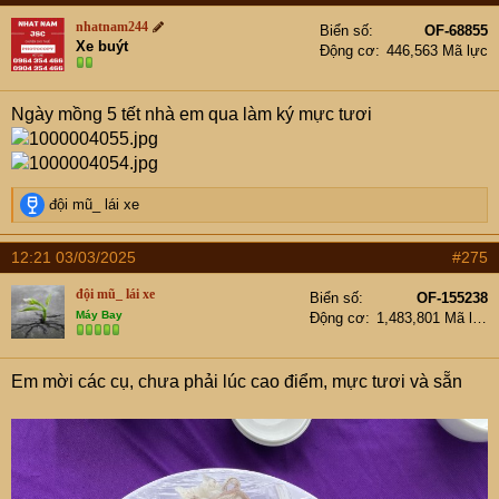
nhatnam244
Biển số
OF-68855
Xe buýt
Động cơ
446,563 Mã lực
Ngày mồng 5 tết nhà em qua làm ký mực tươi
R
đội mũ_ lái xe
e
a
12:21 03/03/2025
#275
c
t
đội mũ_ lái xe
Biển số
OF-155238
i
Máy Bay
Động cơ
1,483,801 Mã lực
o
n
s
Em mời các cụ, chưa phải lúc cao điểm, mực tươi và sẵn
: