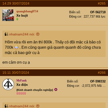
a
14:29 30/07/2024
#265
c
t
quangkhang8714
Biển số
OF-562718
i
Xe buýt
Động cơ
227,737 Mã lực
o
n
s
:
nhatnam244 nói:
Hôm vừa rồi em ăn thì 800k . Thấy có đội mặc cả bảo có
700k
. Em cũng quen giá quanh quanh đó cũng chưa
mặc cả bao giờ cụ à
em cảm ơn cụ ạ
15:11 30/07/2024
#266
MrFank
Biển số
OF-598332
Xe điện
Động cơ
-2,072,975 Mã lực
✪
{Kinh doanh chuyên nghiệp}
nhatnam244 nói: