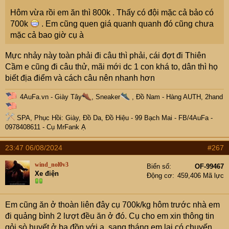
Hôm vừa rồi em ăn thì 800k . Thấy có đội mặc cả bảo có
700k
. Em cũng quen giá quanh quanh đó cũng chưa
mặc cả bao giờ cụ à
Mực nhảy này toàn phải đi câu thì phải, cái đợt đi Thiên
Cầm e cũng đi câu thử, mãi mới dc 1 con khá to, dân thì họ
biết địa điểm và cách câu nên nhanh hơn
4AuFa.vn
-
Giày Tây
, Sneaker
, Đồ Nam - Hàng AUTH, 2hand
SPA, Phục Hồi: Giày, Đồ Da, Đồ Hiệu
- 99 Bạch Mai -
FB/4AuFa
-
0978408611 - Cụ
MrFank
Ạ
23:47 06/08/2024
#267
wind_nol0v3
Biển số
OF-99467
Xe điện
Động cơ
459,406 Mã lực
Em cũng ăn ở thoàn liên đây cụ 700k/kg hôm trước nhà em
đi quảng bình 2 lượt đều ăn ở đó. Cụ cho em xin thông tin
gỏi sò huyết ở ba đồn với ạ, sang tháng em lại có chuyến