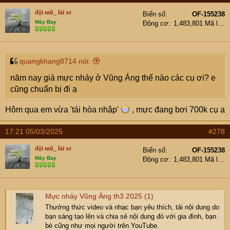
đội mũ_ lái xe
Biển số
OF-155238
Máy Bay
Động cơ
1,483,801 Mã lực
quangkhang8714 nói:
năm nay giá mực nháy ở Vũng Áng thế nào các cụ ơi? e
cũng chuẩn bị đi ạ
Hôm qua em vừa 'tái hòa nhập'
, mực đang bơi 700k cụ ạ
17:21 05/03/2025
#278
đội mũ_ lái xe
Biển số
OF-155238
Máy Bay
Động cơ
1,483,801 Mã lực
Mực nhảy Vũng Áng th3 2025 (1)
Thưởng thức video và nhạc bạn yêu thích, tải nội dung do
bạn sáng tạo lên và chia sẻ nội dung đó với gia đình, bạn
bè cũng như mọi người trên YouTube.