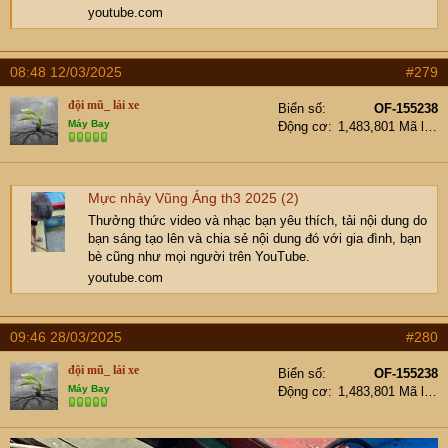
youtube.com
08:48 12/03/2025
#279
đội mũ_ lái xe
Biển số
OF-155238
Máy Bay
Động cơ
1,483,801 Mã lực
Mực nhảy Vũng Áng th3 2025 (2)
Thưởng thức video và nhạc bạn yêu thích, tải nội dung do
bạn sáng tạo lên và chia sẻ nội dung đó với gia đình, bạn
bè cũng như mọi người trên YouTube.
youtube.com
09:46 28/03/2025
#280
đội mũ_ lái xe
Biển số
OF-155238
Máy Bay
Động cơ
1,483,801 Mã lực