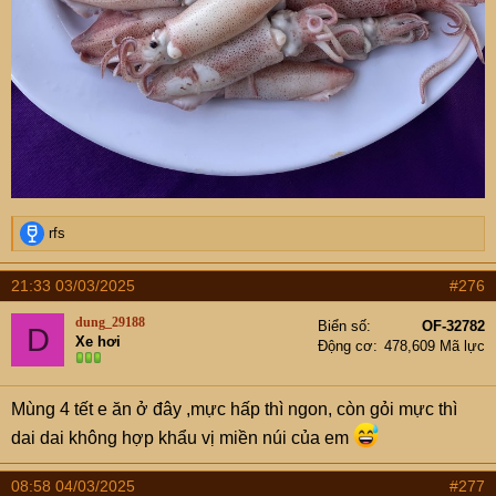
R
rfs
e
a
21:33 03/03/2025
#276
c
t
dung_29188
Biển số
OF-32782
D
i
Xe hơi
Động cơ
478,609 Mã lực
o
n
s
Mùng 4 tết e ăn ở đây ,mực hấp thì ngon, còn gỏi mực thì
:
dai dai không hợp khẩu vị miền núi của em
08:58 04/03/2025
#277