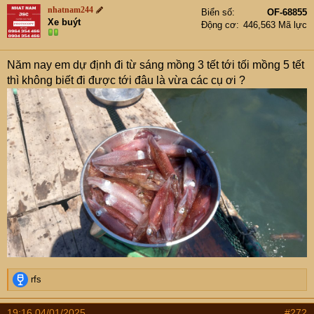
nhatnam244
Biển số
OF-68855
Xe buýt
Động cơ
446,563 Mã lực
Năm nay em dự định đi từ sáng mồng 3 tết tới tối mồng 5 tết
thì không biết đi được tới đâu là vừa các cụ ơi ?
R
rfs
e
a
19:16 04/01/2025
#272