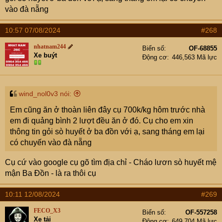
vào đà nẵng
10:57 07/08/2024
#268
nhatnam244
Biển số
OF-68855
Xe buýt
Động cơ
446,563 Mã lực
wind_nol0v3 nói:
Em cũng ăn ở thoàn liên đây cụ 700k/kg hôm trước nhà
em đi quảng bình 2 lượt đều ăn ở đó. Cụ cho em xin
thông tin gỏi sò huyết ở ba đồn với ạ, sang tháng em lại
có chuyến vào đà nẵng
Cụ cứ vào google cụ gõ tìm địa chỉ - Cháo lươn sò huyết mệ
mận Ba Đồn - là ra thôi cụ
10:11 12/08/2024
#269
FECO_X3
Biển số
OF-557258
Xe tải
Động cơ
649,704 Mã lực