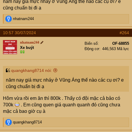
năm nay giá mực nháy ở Vũng Áng thế nào các cụ ơi? e
:
cũng chuẩn bị đi ạ
R
nhatnam244
e
a
10:57 30/07/2024
#264
c
t
nhatnam244
Biển số
OF-68855
i
Xe buýt
Động cơ
446,563 Mã lực
o
n
s
:
quangkhang8714 nói:
năm nay giá mực nháy ở Vũng Áng thế nào các cụ ơi? e
cũng chuẩn bị đi ạ
Hôm vừa rồi em ăn thì 800k . Thấy có đội mặc cả bảo có
700k
. Em cũng quen giá quanh quanh đó cũng chưa
mặc cả bao giờ cụ à
R
quangkhang8714
e