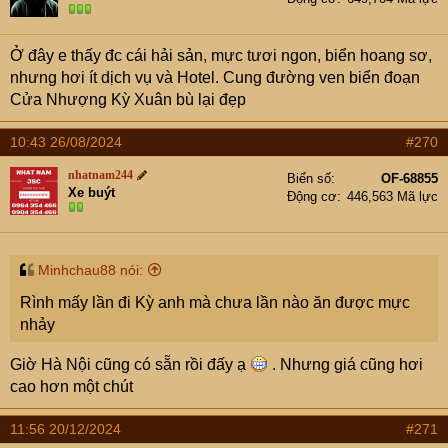
Ở đây e thấy đc cái hải sản, mực tươi ngon, biển hoang sơ,
nhưng hơi ít dịch vụ và Hotel. Cung đường ven biển đoạn
Cửa Nhượng Kỳ Xuân bù lại đẹp
10:43 26/08/2024
#270
nhatnam244
Biển số
OF-68855
Xe buýt
Động cơ
446,563 Mã lực
Minhchau88 nói:
Rình mấy lần đi Kỳ anh mà chưa lần nào ăn được mực
nhảy
Giờ Hà Nội cũng có sẵn rồi đấy ạ
. Nhưng giá cũng hơi
cao hơn một chút
11:56 20/12/2024
#271