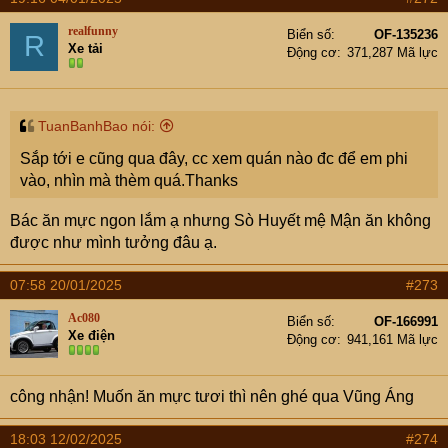
c
t
realfunny
Biển số
OF-135236
R
i
Xe tải
Động cơ
371,287 Mã lực
o
n
s
:
TuanBanhBao nói:
Sắp tới e cũng qua đây, cc xem quán nào đc để em phi
vào, nhìn mà thèm quá.Thanks
Bác ăn mực ngon lắm ạ nhưng Sò Huyết mệ Mận ăn không
được như mình tưởng đâu ạ.
07:58 20/01/2025
#273
Ac080
Biển số
OF-166991
Xe điện
Động cơ
941,161 Mã lực
công nhận! Muốn ăn mực tươi thì nên ghé qua Vũng Áng
18:03 12/02/2025
#274