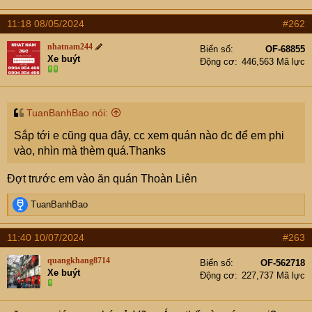
e
r
11:18 08/05/2024
#262
nhatnam244
Biển số
OF-68855
Xe buýt
Động cơ
446,563 Mã lực
TuanBanhBao nói:
Sắp tới e cũng qua đây, cc xem quán nào đc để em phi
vào, nhìn mà thèm quá.Thanks
Đợt trước em vào ăn quán Thoàn Liên
R
TuanBanhBao
e
a
11:40 10/07/2024
#263
c
t
quangkhang8714
Biển số
OF-562718
i
Xe buýt
Động cơ
227,737 Mã lực
o
n
s