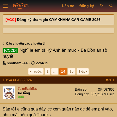
Lên xe
Đăng ký
[VGC]
Đăng ký tham gia GYMKHANA CAR GAME 2026
Câu chuyện các chuyến đi
Nghỉ lễ em đi Kỳ Anh ăn mực - Ba Đồn ăn sò
[CCCĐ]
huyết
T
N
nhatnam244
22/4/19
h
g
Trước
1
…
14
15
Tiếp
r
à
e
y
10:54 06/05/2024
#261
a
g
d
ử
TuanBanhBao
Biển số
OF-567803
s
i
Xe tăng
Động cơ
657,213 Mã lực
t
a
r
Sắp tới e cũng qua đây, cc xem quán nào đc để em phi vào,
t
nhìn mà thèm quá.Thanks