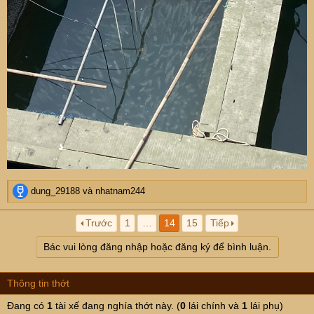
R
dung_29188
và
nhatnam244
e
a
Trước
1
…
14
15
Tiếp
c
t
Bác vui lòng đăng nhập hoặc đăng ký để bình luận.
i
o
n
Thông tin thớt
s
:
Đang có
1
tài xế đang nghía thớt này. (
0
lái chính và
1
lái phụ)