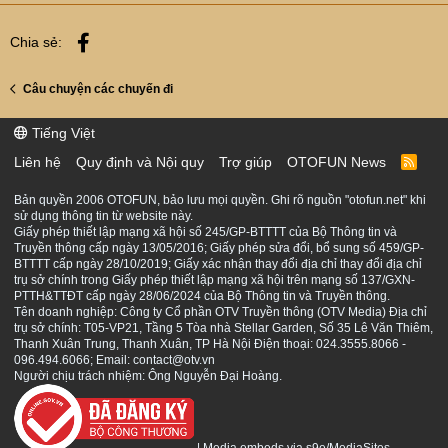
Facebook
Chia sẻ:
Câu chuyện các chuyến đi
Tiếng Việt
Liên hệ
Quy định và Nội quy
Trợ giúp
OTOFUN News
R
S
S
Bản quyền 2006 OTOFUN, bảo lưu mọi quyền. Ghi rõ nguồn "otofun.net" khi
sử dụng thông tin từ website này.
Giấy phép thiết lập mạng xã hội số 245/GP-BTTTT của Bộ Thông tin và
Truyền thông cấp ngày 13/05/2016; Giấy phép sửa đổi, bổ sung số 459/GP-
BTTTT cấp ngày 28/10/2019; Giấy xác nhận thay đổi địa chỉ thay đổi địa chỉ
trụ sở chính trong Giấy phép thiết lập mạng xã hội trên mạng số 137/GXN-
PTTH&TTĐT cấp ngày 28/06/2024 của Bộ Thông tin và Truyền thông.
Tên doanh nghiệp: Công ty Cổ phần OTV Truyền thông (OTV Media) Địa chỉ
trụ sở chính: T05-VP21, Tầng 5 Tòa nhà Stellar Garden, Số 35 Lê Văn Thiêm,
Thanh Xuân Trung, Thanh Xuân, TP Hà Nội Điện thoại: 024.3555.8066 -
096.494.6066; Email: contact@otv.vn
Người chịu trách nhiệm: Ông Nguyễn Đại Hoàng.