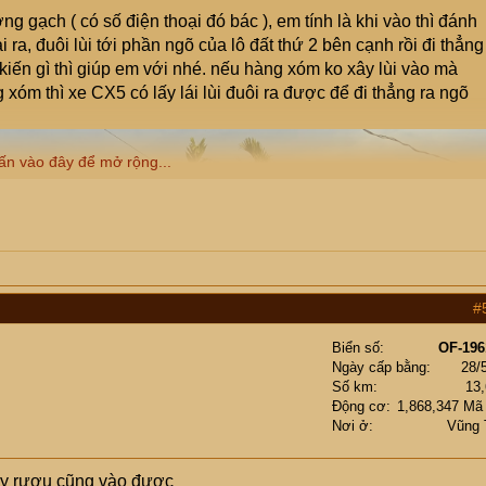
ng gạch ( có số điện thoại đó bác ), em tính là khi vào thì đánh
phải ra, đuôi lùi tới phần ngõ của lô đất thứ 2 bên cạnh rồi đi thẳng
 kiến gì thì giúp em với nhé. nếu hàng xóm ko xây lùi vào mà
óm thì xe CX5 có lấy lái lùi đuôi ra được để đi thẳng ra ngõ
ấn vào đây để mở rộng...
#
Biển số
OF-196
Ngày cấp bằng
28/
Số km
13
Động cơ
1,868,347 Mã
Nơi ở
Vũng 
say rượu cũng vào được