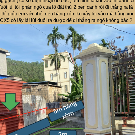
 gạch ( có số điện thoại đó bác ), em tính là khi vào thì đánh c
a, đuôi lùi tới phần ngõ của lô đất thứ 2 bên cạnh rồi đi thẳng ra là
gì thì giúp em với nhé. nếu hàng xóm ko xây lùi vào mà hàng xó
CX5 có lấy lái lùi đuôi ra được để đi thẳng ra ngõ không bác ?
g xe vào trụ cổng nhà đằng trước.