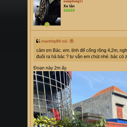
namphong12
s
i
Xe lăn
t
a
r
t
e
r
manhhp89 nói:
cảm ơn Bác. em. tính để cổng rộng 4,2m, nghĩa
đuôi ra hả bác ? tư vẫn em chút nhé. bác có 
Đoạn này 2m ấy.