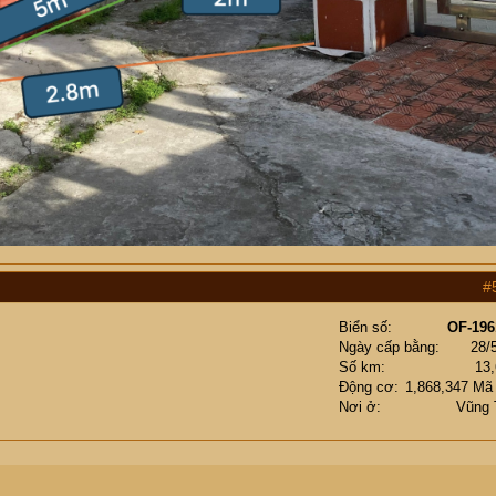
#
Biển số
OF-196
Ngày cấp bằng
28/
Số km
13
Động cơ
1,868,347 Mã
Nơi ở
Vũng 