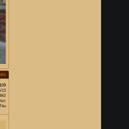
583
133
5/13
,662
 lực
Tàu