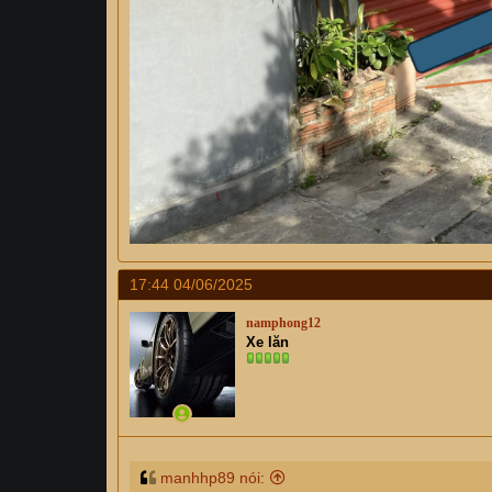
Lùi vào thì đầu xe vào trụ cổng.
17:44 04/06/2025
namphong12
Xe lăn
manhhp89 nói: