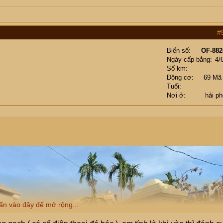
#
Biển số
OF-882
Ngày cấp bằng
4/
Số km
Động cơ
69 Mã
Tuổi
Nơi ở
hải p
ấn vào đây để mở rộng...