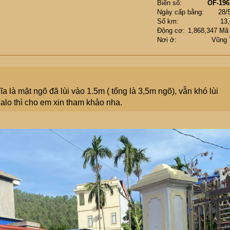
Biển số
OF-196
Ngày cấp bằng
28/
Số km
13
Động cơ
1,868,347 Mã
Nơi ở
Vũng 
 là mặt ngõ đã lùi vào 1.5m ( tổng là 3,5m ngõ), vẫn khó lùi
zalo thì cho em xin tham khảo nha.