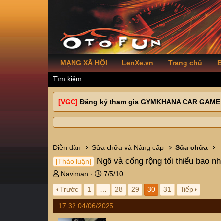
MẠNG XÃ HỘI
LenXe.vn
Trang chủ
B
Tìm kiếm
[VGC]
Đăng ký tham gia GYMKHANA CAR GAME
Diễn đàn
Sửa chữa và Nâng cấp
Sửa chữa
Ngõ và cổng rộng tối thiểu bao n
[Thảo luận]
T
N
Naviman
7/5/10
h
g
Trước
1
…
28
29
30
31
Tiếp
r
à
e
y
17:32 04/06/2025
a
g
d
ử