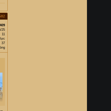
582
409
6/25
11
 lực
37
hòng