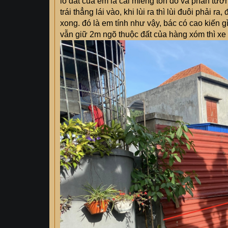
lô đất của em là cái miếng tôn đỏ và phần tường
trái thẳng lái vào, khi lùi ra thì lùi đuôi phải r
xong. đó là em tính như vậy, bác có cao kiến 
vẫn giữ 2m ngõ thuộc đất của hàng xóm thì xe 
Cụ đi thẳng thì được chứ cua vào nhà là môn