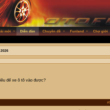
ài mới
Diễn đàn
Chuyên đề
Funland
Chợ giời
 2026
hiêu để xe ô tô vào được?
#