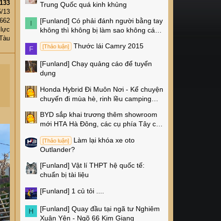
133
Trung Quốc quá kinh khủng
5/13
[Funland]
Có phải đánh người bằng tay
,662
I
 lực
không thì không bị làm sao không các
Tàu
cụ?
Thước lái Camry 2015
[Thảo luận]
F
[Funland]
Chạy quảng cáo để tuyển
dụng
Honda Hybrid Đi Muôn Nơi - Kể chuyện
chuyến đi mùa hè, rinh lều camping
Naturehike 4 triệu về nhà!
BYD sắp khai trương thêm showroom
mới HTA Hà Đông, các cụ phía Tây có
thêm chỗ xem xe rồi!
Làm lại khóa xe oto
[Thảo luận]
Outlander?
[Funland]
Vật lí THPT hệ quốc tế:
chuẩn bị tài liệu
[Funland]
1 củ tỏi ....
[Funland]
Quay đầu tại ngã tư Nghiêm
H
Xuân Yên - Ngõ 66 Kim Giang