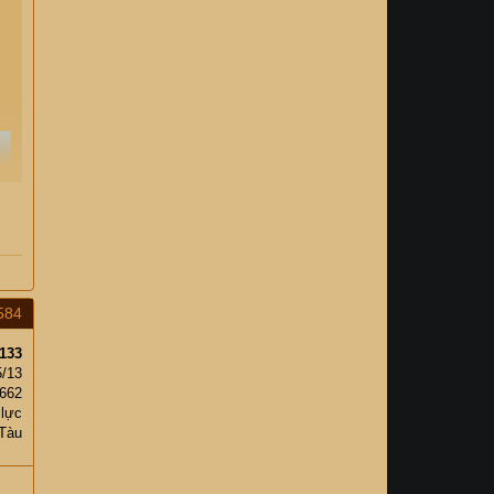
584
133
5/13
,662
 lực
Tàu