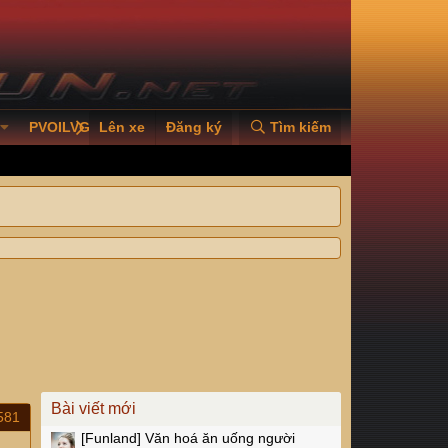
PVOILVGC2026
Lên xe
Đăng ký
Tìm kiếm
Bài viết mới
581
[Funland]
Văn hoá ăn uống người