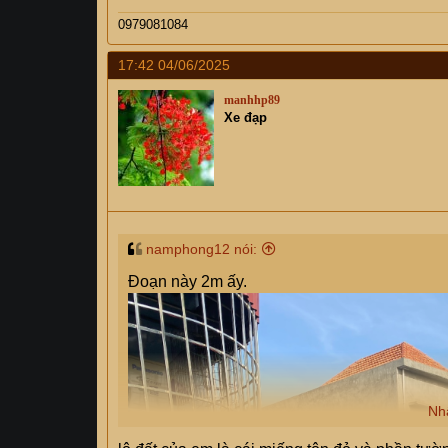
0979081084
17:42 04/06/2025
manhhp89
Xe đạp
namphong12 nói:
Đoạn này 2m ấy.
Nh