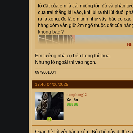
lô đất của em là cái miếng tôn đỏ và phần tườ
cua trái thẳng lái vào, khi lùi ra thì lùi đuôi 
ra là xong. đó là em tính như vậy, bác có cao
hàng xóm vẫn giữ 2m ngõ thuộc đất của hàng x
không bác ?
Nh
Em tưởng nhà cụ bên trong thì thua.
Nhưng lô ngoài thì vào ngon.
0979081084
17:46 04/06/2025
namphong12
Xe lăn
Quan hệ tốt với hàng xóm. Bỏ chỗ này đi thì 