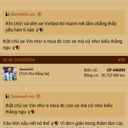
s
:
MinhGDX nói:
Khi chửi và dìm xe Vinfast thì mạnh mẽ lắm chẳng thấy
yếu hèn tí nào
thật chủ xe Vin như e mua đc con xe mà cứ như kiểu thằng
ngu
11:40 14/10/2024
#30
MinhGDX
Biển số
OF-846899
[Tịch thu bằng lái]
Động cơ
26,723 Mã lực
Subway5 nói:
thật chủ xe Vin như e mua đc con xe mà cứ như kiểu
thằng ngu
Xấu tính xấu nết nó thế
Vì đơn giản trong thâm tâm các