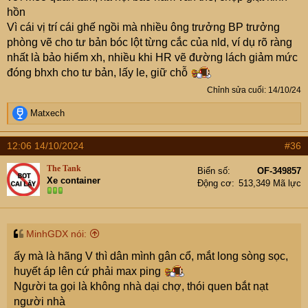
hồn
Vì cái vị trí cái ghế ngồi mà nhiều ông trưởng BP trưởng
phòng vẽ cho tư bản bóc lột từng cắc của nld, ví dụ rõ ràng
nhất là bảo hiểm xh, nhiều khi HR vẽ đường lách giảm mức
đóng bhxh cho tư bản, lấy le, giữ chỗ
Chỉnh sửa cuối:
14/10/24
R
Matxech
e
a
12:06 14/10/2024
#36
c
t
The Tank
Biển số
OF-349857
i
Xe container
Động cơ
513,349 Mã lực
o
n
s
:
MinhGDX nói:
ấy mà là hãng V thì dân mình gân cổ, mắt long sòng sọc,
huyết áp lên cứ phải max ping
Người ta gọi là không nhà dại chợ, thói quen bắt nạt
người nhà