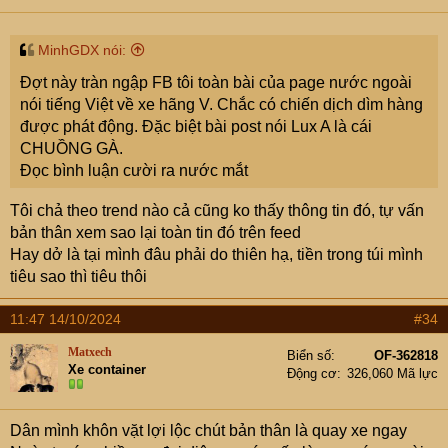
s
:
MinhGDX nói:
Đợt này tràn ngập FB tôi toàn bài của page nước ngoài
nói tiếng Việt về xe hãng V. Chắc có chiến dịch dìm hàng
được phát động. Đặc biệt bài post nói Lux A là cái
CHUỒNG GÀ.
Đọc bình luận cười ra nước mắt
Tôi chả theo trend nào cả cũng ko thấy thông tin đó, tự vấn
bản thân xem sao lại toàn tin đó trên feed
Hay dở là tại mình đâu phải do thiên hạ, tiền trong túi mình
tiêu sao thì tiêu thôi
11:47 14/10/2024
#34
Matxech
Biển số
OF-362818
Xe container
Động cơ
326,060 Mã lực
Dân mình khôn vặt lợi lộc chút bản thân là quay xe ngay