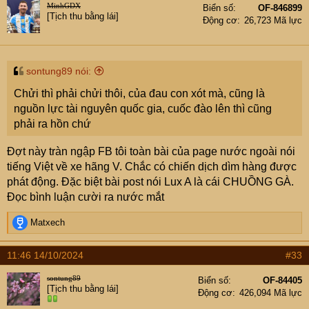
MinhGDX
Biển số
OF-846899
[Tịch thu bằng lái]
Động cơ
26,723 Mã lực
sontung89 nói:
Chửi thì phải chửi thôi, của đau con xót mà, cũng là
nguồn lực tài nguyên quốc gia, cuốc đào lên thì cũng
phải ra hồn chứ
Đợt này tràn ngập FB tôi toàn bài của page nước ngoài nói
tiếng Việt về xe hãng V. Chắc có chiến dịch dìm hàng được
phát động. Đặc biệt bài post nói Lux A là cái CHUỒNG GÀ.
Đọc bình luận cười ra nước mắt
R
Matxech
e
a
11:46 14/10/2024
#33
c
t
sontung89
Biển số
OF-84405
i
[Tịch thu bằng lái]
Động cơ
426,094 Mã lực
o
n