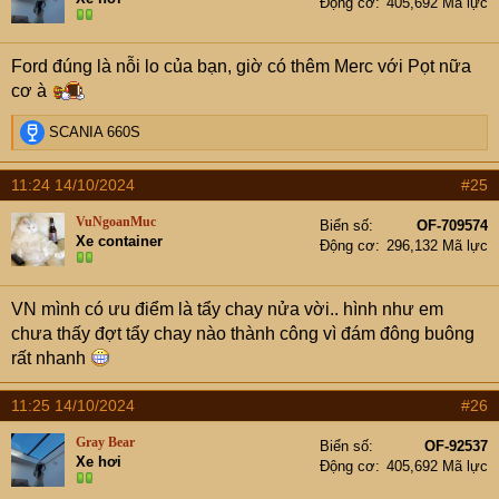
Động cơ
405,692 Mã lực
o
n
s
Ford đúng là nỗi lo của bạn, giờ có thêm Merc với Pọt nữa
:
cơ à
R
SCANIA 660S
e
a
11:24 14/10/2024
#25
c
t
VuNgoanMuc
Biển số
OF-709574
i
Xe container
Động cơ
296,132 Mã lực
o
n
s
VN mình có ưu điểm là tẩy chay nửa vời.. hình như em
:
chưa thấy đợt tẩy chay nào thành công vì đám đông buông
rất nhanh
11:25 14/10/2024
#26
Gray Bear
Biển số
OF-92537
Xe hơi
Động cơ
405,692 Mã lực