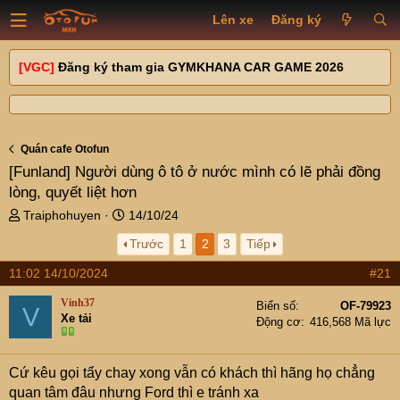
Lên xe
Đăng ký
[VGC]
Đăng ký tham gia GYMKHANA CAR GAME 2026
Quán cafe Otofun
[Funland]
Người dùng ô tô ở nước mình có lẽ phải đồng
lòng, quyết liệt hơn
T
N
Traiphohuyen
14/10/24
h
g
Trước
1
2
3
Tiếp
r
à
e
y
11:02 14/10/2024
#21
a
g
d
ử
Vinh37
Biển số
OF-79923
V
s
i
Xe tải
Động cơ
416,568 Mã lực
t
a
r
Cứ kêu gọi tẩy chay xong vẫn có khách thì hãng họ chẳng
t
quan tâm đâu nhưng Ford thì e tránh xa