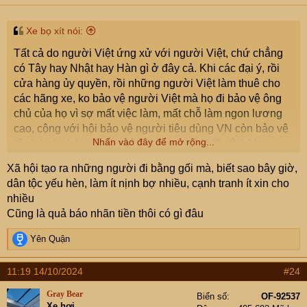
Xe bọ xít nói:
Tất cả do người Việt ứng xử với người Việt, chứ chẳng
có Tây hay Nhật hay Hàn gì ở đây cả. Khi các đại ý, rồi
cửa hàng ủy quyền, rồi những người Việt làm thuê cho
các hãng xe, ko bảo vệ người Việt mà họ đi bảo vệ ông
chủ của họ vì sợ mất việc làm, mất chỗ làm ngon lương
cao, cộng với hội bảo vệ người tiêu dùng VN còn bảo vệ
Nhấn vào đây để mở rộng...
tổ chức ko bảo vệ cá nhân, thì mọi thứ "biểu tình" hay
"phản đối" đều ko có tác dụng, đúng chỉ là ai dính thì phải
Xã hội tạo ra những người đi bằng gối mà, biết sao bây giờ,
chịu thiệt thòi, còn chẳng đòi công bằng đc ở đâu cả.
dân tộc yếu hèn, làm ít nịnh bợ nhiều, cạnh tranh ít xin cho
nhiều
Cũng là quả báo nhãn tiền thôi có gì đâu
R
Yên Quận
e
a
11:19 14/10/2024
#24
c
t
Gray Bear
Biển số
OF-92537
i
Xe hơi