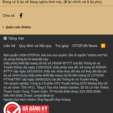
Đang có
1
tài xế đang nghía thớt này. (
0
lái chính và
1
lái phụ)
Facebook
Chia sẻ:
Quán cafe Otofun
Tiếng Việt
Liên hệ
Quy định và Nội quy
Trợ giúp
OTOFUN News
R
S
S
Bản quyền 2006 OTOFUN, bảo lưu mọi quyền. Ghi rõ nguồn "otofun.net" khi
sử dụng thông tin từ website này.
Giấy phép thiết lập mạng xã hội số 245/GP-BTTTT của Bộ Thông tin và
Truyền thông cấp ngày 13/05/2016; Giấy phép sửa đổi, bổ sung số 459/GP-
BTTTT cấp ngày 28/10/2019; Giấy xác nhận thay đổi địa chỉ thay đổi địa chỉ
trụ sở chính trong Giấy phép thiết lập mạng xã hội trên mạng số 137/GXN-
PTTH&TTĐT cấp ngày 28/06/2024 của Bộ Thông tin và Truyền thông.
Tên doanh nghiệp: Công ty Cổ phần OTV Truyền thông (OTV Media) Địa chỉ
trụ sở chính: T05-VP21, Tầng 5 Tòa nhà Stellar Garden, Số 35 Lê Văn Thiêm,
Thanh Xuân Trung, Thanh Xuân, TP Hà Nội Điện thoại: 024.3555.8066 -
096.494.6066; Email: contact@otv.vn
Người chịu trách nhiệm: Ông Nguyễn Đại Hoàng.