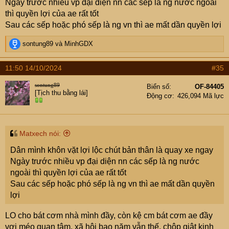
Ngày trước nhiều vp đại diện nn các sếp là ng nước ngoài
thì quyền lợi của ae rất tốt
Sau các sếp hoặc phó sếp là ng vn thì ae mất dần quyền lợi
R
sontung89
và
MinhGDX
e
a
11:50 14/10/2024
#35
c
t
sontung89
Biển số
OF-84405
i
[Tịch thu bằng lái]
Động cơ
426,094 Mã lực
o
n
s
:
Matxech nói:
Dân mình khôn vặt lợi lộc chút bản thân là quay xe ngay
Ngày trước nhiều vp đại diện nn các sếp là ng nước
ngoài thì quyền lợi của ae rất tốt
Sau các sếp hoặc phó sếp là ng vn thì ae mất dần quyền
lợi
LO cho bát cơm nhà mình đầy, còn kệ cm bát cơm ae đầy
vơi méo quan tâm, xã hội bao năm vẫn thế, chộp giật kinh