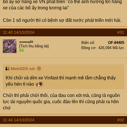
bố ấy sợ hãng xe VN phát triển "có thể ảnh hưởng tới hãng
xe của các bố ấy trong tương lai"
Còn 1 số người thì có bệnh sợ đất nước phát triển mới hài.
11:40 14/10/2024
#31
sontung89
Biển số
OF-84405
[Tịch thu bằng lái]
Động cơ
426,094 Mã lực
MinhGDX nói:
Khi chửi và dìm xe Vinfast thì mạnh mẽ lắm chẳng thấy
yếu hèn tí nào
Chửi thì phải chửi thôi, của đau con xót mà, cũng là nguồn
lực tài nguyên quốc gia, cuốc đào lên thì cũng phải ra hồn
chứ
11:44 14/10/2024
#32