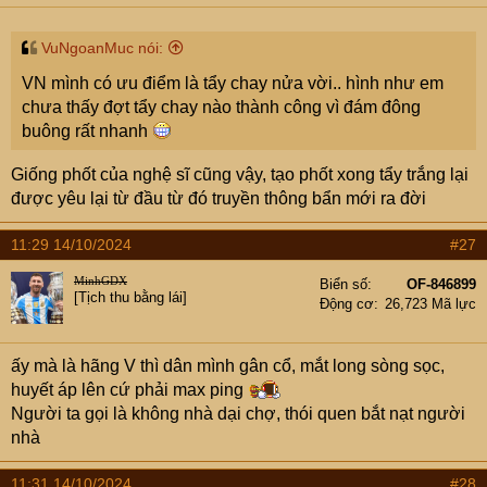
VuNgoanMuc nói:
VN mình có ưu điểm là tẩy chay nửa vời.. hình như em
chưa thấy đợt tẩy chay nào thành công vì đám đông
buông rất nhanh
Giống phốt của nghệ sĩ cũng vậy, tạo phốt xong tẩy trắng lại
được yêu lại từ đầu từ đó truyền thông bẩn mới ra đời
11:29 14/10/2024
#27
MinhGDX
Biển số
OF-846899
[Tịch thu bằng lái]
Động cơ
26,723 Mã lực
ấy mà là hãng V thì dân mình gân cổ, mắt long sòng sọc,
huyết áp lên cứ phải max ping
Người ta gọi là không nhà dại chợ, thói quen bắt nạt người
nhà
11:31 14/10/2024
#28