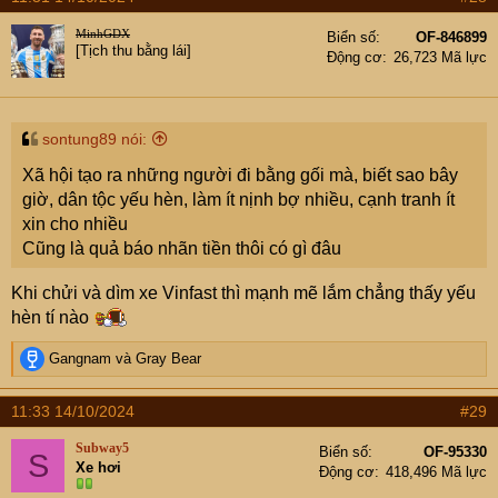
MinhGDX
Biển số
OF-846899
[Tịch thu bằng lái]
Động cơ
26,723 Mã lực
sontung89 nói:
Xã hội tạo ra những người đi bằng gối mà, biết sao bây
giờ, dân tộc yếu hèn, làm ít nịnh bợ nhiều, cạnh tranh ít
xin cho nhiều
Cũng là quả báo nhãn tiền thôi có gì đâu
Khi chửi và dìm xe Vinfast thì mạnh mẽ lắm chẳng thấy yếu
hèn tí nào
R
Gangnam
và
Gray Bear
e
a
11:33 14/10/2024
#29
c
t
Subway5
Biển số
OF-95330
S
i
Xe hơi
Động cơ
418,496 Mã lực
o
n