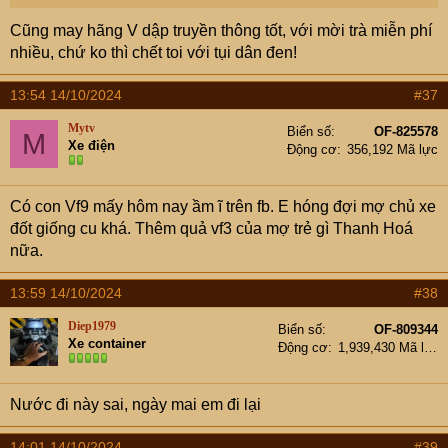
Cũng may hãng V dập truyền thông tốt, với mời trà miễn phí
nhiều, chứ ko thì chết toi với tụi dân đen!
13:54 14/10/2024
#37
Mytv
Biển số
OF-825578
M
Xe điện
Động cơ
356,192 Mã lực
Có con Vf9 mấy hôm nay ầm ĩ trên fb. E hóng đợi mợ chủ xe
đốt giống cu khá. Thêm quả vf3 của mợ trẻ gì Thanh Hoá
nữa.
13:59 14/10/2024
#38
Diep1979
Biển số
OF-809344
Xe container
Động cơ
1,939,430 Mã lực
Nước đi này sai, ngày mai em đi lại
14:01 14/10/2024
#39