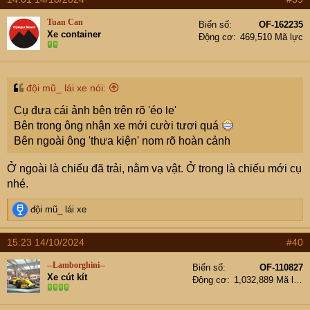
Tuan Can
Biển số
OF-162235
Xe container
Động cơ
469,510 Mã lực
đội mũ_ lái xe nói:
Cụ đưa cái ảnh bên trên rõ 'éo le'
Bên trong ông nhận xe mới cười tươi quá
Bên ngoài ông 'thưa kiện' nom rõ hoàn cảnh
Ở ngoài là chiếu đã trải, nằm vạ vật. Ở trong là chiếu mới cụ
nhé.
R
đội mũ_ lái xe
e
a
15:23 14/10/2024
#40
c
t
--Lamborghini--
Biển số
OF-110827
i
Xe cút kít
Động cơ
1,032,889 Mã lực
o
n
s