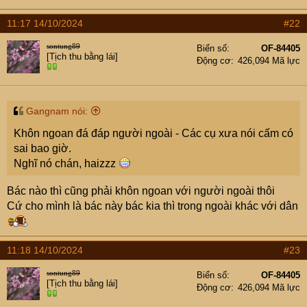
e
r
11:17 14/10/2024
#22
sontung89
Biển số
OF-84405
[Tịch thu bằng lái]
Động cơ
426,094 Mã lực
Gangnam nói:
Khôn ngoan đá đáp người ngoài - Các cụ xưa nói cấm có
sai bao giờ.
Nghĩ nó chán, haizzz
Bác nào thì cũng phải khôn ngoan với người ngoài thôi
Cứ cho mình là bác này bác kia thì trong ngoài khác với dân
11:18 14/10/2024
#23
sontung89
Biển số
OF-84405
[Tịch thu bằng lái]
Động cơ
426,094 Mã lực