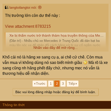
:
langtoilangtoi nói:
Thị trường lớn còn dư thế này :
View attachment 8783215
Xe bị thấm nước trở thành thảm họa truyền thông của Mercedes ở Trung Quốc
(Dân trí) - Nhiều chủ xe Mercedes ở Trung Quốc đã dán bạt ba
màu lên nóc xe để phản đối cách hãng xử lý sự cố ngấm nước
Nhấn vào đây để mở rộng...
cột A trên một chiếc GLS 480 mới mua được vài ngày.
dantri.com.vn
Khổ cái nó là hãng xe sang cụ ạ, ai chê cứ chê. Còn mua
vẫn mua vì không dùng nó sao biết mình giầu
Mà rõ là xe
sang cũng nh hãng phết đấy chứ, nhưng mẹc nó vẫn là
thương hiệu dễ nhận diện.
View attachment 8783211
Trước
1
2
3
Tiếp
Bác vui lòng đăng nhập hoặc đăng ký để bình luận.
Thông tin thớt