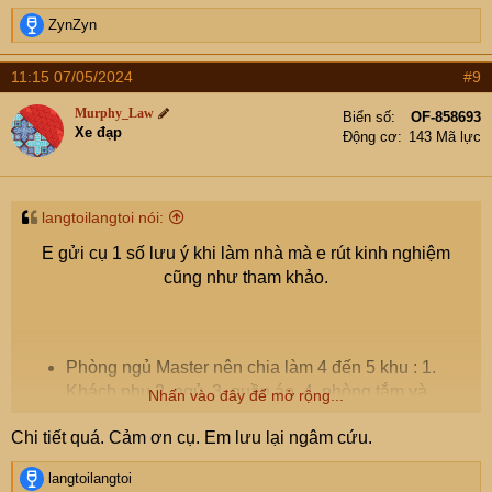
R
ZynZyn
e
a
11:15 07/05/2024
#9
c
t
Murphy_Law
Biển số
OF-858693
i
Xe đạp
Động cơ
143 Mã lực
o
n
s
:
langtoilangtoi nói:
E gửi cụ 1 số lưu ý khi làm nhà mà e rút kinh nghiệm
cũng như tham khảo.
Phòng ngủ Master nên chia làm 4 đến 5 khu : 1.
Khách phụ,2. ngủ, 3. quần áo, 4. phòng tắm và
Nhấn vào đây để mở rộng...
toilet, 5. kho nhỏ đựng đồ.
Chi tiết quá. Cảm ơn cụ. Em lưu lại ngâm cứu.
Trong toilet thiết kế hộc âm tường để đựng sữa tắm,
dầu gội.
R
langtoilangtoi
Phòng khách (Sinh hoạt chung) không cần quá