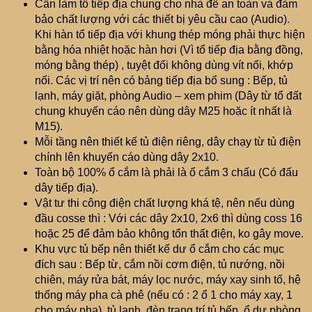
Cần làm tổ tiếp địa chung cho nhà để an toàn và đảm
bảo chất lượng với các thiết bị yêu cầu cao (Audio).
Khi hàn tổ tiếp địa với khung thép móng phải thực hiện
bằng hóa nhiệt hoặc hàn hơi (Vì tổ tiếp địa bằng đồng,
móng bằng thép) , tuyệt đối không dùng vít nối, khớp
nối. Các vị trí nên có bảng tiếp địa bổ sung : Bếp, tủ
lạnh, máy giặt, phòng Audio – xem phim (Dây từ tổ đất
chung khuyến cáo nên dùng dây M25 hoặc ít nhất là
M15).
Mỗi tầng nên thiết kế tủ điện riêng, dây chạy từ tủ điện
chính lên khuyến cáo dùng dây 2x10.
Toàn bộ 100% ổ cắm là phải là ổ cắm 3 chấu (Có đấu
dây tiếp địa).
Vật tư thi công điện chất lượng khá tệ, nên nếu dùng
đầu cosse thì : Với các dây 2x10, 2x6 thì dùng coss 16
hoặc 25 để đảm bảo không tổn thất điện, ko gây move.
Khu vực tủ bếp nên thiết kế dư ổ cắm cho các mục
đích sau : Bếp từ, cắm nồi cơm điện, tủ nướng, nồi
chiên, máy rửa bát, máy lọc nước, máy xay sinh tố, hệ
thống máy pha cà phê (nếu có : 2 ổ 1 cho máy xay, 1
cho máy pha), tủ lạnh, đèn trang trí tủ bếp, ổ dự phòng.