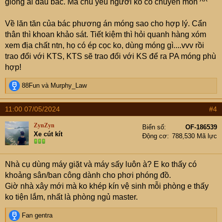
giống ai đâu bác. Mà chủ yếu người ko có chuyên môn ^^
Về lăn tăn của bác phương án móng sao cho hợp lý. Cẩn
thân thì khoan khảo sát. Tiết kiệm thì hỏi quanh hàng xóm
xem địa chất ntn, họ có ép cọc ko, dùng móng gì....vvv rồi
trao đổi với KTS, KTS sẽ trao đổi với KS để ra PA móng phù
hợp!
R
88Fun
và
Murphy_Law
e
a
11:00 07/05/2024
#4
c
t
ZynZyn
Biển số
OF-186539
i
Xe cút kít
Động cơ
788,530 Mã lực
o
n
s
Nhà cụ dùng máy giặt và máy sấy luôn à? E ko thấy có
:
khoảng sân/ban công dành cho phơi phóng đồ.
Giờ nhà xây mới mà ko khép kín vệ sinh mỗi phòng e thấy
ko tiện lắm, nhất là phòng ngủ master.
R
Fan gentra