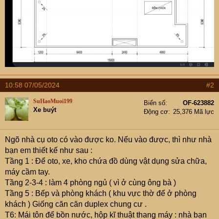
10:58 07/05/2024
#2
SuHaoMuoi199
Biển số
OF-623882
Xe buýt
Động cơ
25,376 Mã lực
Ngõ nhà cụ oto có vào được ko. Nếu vào được, thì như nhà
bạn em thiết kế như sau :
Tầng 1 : Để oto, xe, kho chứa đồ dùng vật dụng sửa chữa,
máy cầm tay.
Tầng 2-3-4 : làm 4 phòng ngủ ( vì ở cùng ông bà )
Tầng 5 : Bếp và phòng khách ( khu vực thờ để ở phòng
khách ) Giống căn căn duplex chung cư .
T6: Mái tôn để bồn nước, hộp kĩ thuật thang máy : nhà bạn