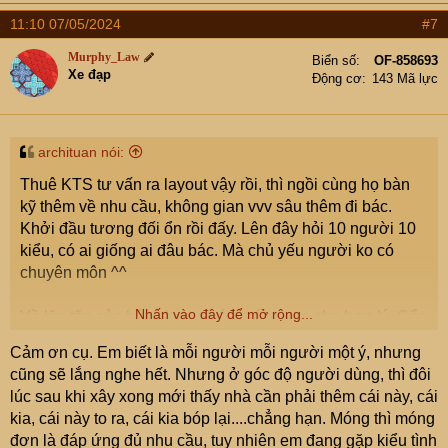
a
11:10 07/05/2024
#7
c
t
Murphy_Law
Biển số
OF-858693
i
Xe đạp
Động cơ
143 Mã lực
o
n
s
:
archituan nói:
Thuê KTS tư vấn ra layout vậy rồi, thì ngồi cùng họ bàn
kỹ thêm về nhu cầu, không gian vvv sâu thêm đi bác.
Khởi đầu tương đối ổn rồi đấy. Lên đây hỏi 10 người 10
kiểu, có ai giống ai đâu bác. Mà chủ yếu người ko có
chuyên môn ^^
Nhấn vào đây để mở rộng...
Về lăn tăn của bác phương án móng sao cho hợp lý. Cẩn
thân thì khoan khảo sát. Tiết kiệm thì hỏi quanh hàng xóm
Cảm ơn cụ. Em biết là mỗi người mỗi người một ý, nhưng
xem địa chất ntn, họ có ép cọc ko, dùng móng gì....vvv rồi
cũng sẽ lắng nghe hết. Nhưng ở góc độ người dùng, thì đôi
trao đổi với KTS, KTS sẽ trao đổi với KS để ra PA móng
lúc sau khi xây xong mới thấy nhà cần phải thêm cái này, cái
phù hợp!
kia, cái này to ra, cái kia bóp lại....chẳng hạn. Móng thì móng
đơn là đáp ứng đủ nhu cầu, tuy nhiên em đang gặp kiểu tình