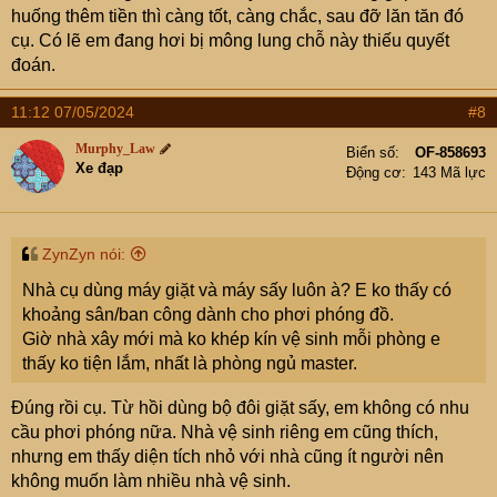
huống thêm tiền thì càng tốt, càng chắc, sau đỡ lăn tăn đó
cụ. Có lẽ em đang hơi bị mông lung chỗ này thiếu quyết
đoán.
11:12 07/05/2024
#8
Murphy_Law
Biển số
OF-858693
Xe đạp
Động cơ
143 Mã lực
ZynZyn nói:
Nhà cụ dùng máy giặt và máy sấy luôn à? E ko thấy có
khoảng sân/ban công dành cho phơi phóng đồ.
Giờ nhà xây mới mà ko khép kín vệ sinh mỗi phòng e
thấy ko tiện lắm, nhất là phòng ngủ master.
Đúng rồi cụ. Từ hồi dùng bộ đôi giặt sấy, em không có nhu
cầu phơi phóng nữa. Nhà vệ sinh riêng em cũng thích,
nhưng em thấy diện tích nhỏ với nhà cũng ít người nên
không muốn làm nhiều nhà vệ sinh.