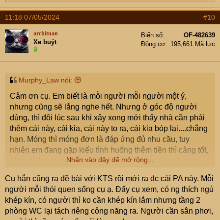
e
rộng, lúc thiết kế nhìn nhỏ nhưng kê đồ vào sẽ thấy
a
11:18 07/05/2024
#10
trống nhiều.
c
t
Nên để 1 khu trồng rau, gia vị nho nhỏ cạnh khu
archituan
Biển số
OF-482639
i
bếp, nếu cần có thể sử dụng ngay.
Xe buýt
Động cơ
195,661 Mã lực
o
Đường thoát nước mưa phải thiết kế riêng, không
n
chung với các đường thoát khác.
s
:
Đường thoát nước giặt, toilet, bếp cũng phải đi
Murphy_Law nói:
riêng và không được đấu chung với nhau. Đặc biệt
là đường thoát nước rửa bát hay gây tắc do mỡ
Cảm ơn cụ. Em biết là mỗi người mỗi người một ý,
nên đường ống đến bể bẫy mỡ phải lớn và thẳng
nhưng cũng sẽ lắng nghe hết. Nhưng ở góc độ người
để thông cho dễ (Bẫy mỡ phải để ở bên ngoài) –
dùng, thì đôi lúc sau khi xây xong mới thấy nhà cần phải
RIÊNG ĐƯỜNG ỐNG NÀY PHẢI THẲNG ĐẾN BỂ
thêm cái này, cái kia, cái này to ra, cái kia bóp lại....chẳng
BẪY MỠ.
hạn. Móng thì móng đơn là đáp ứng đủ nhu cầu, tuy
Các phần thi công ngầm phải được chụp ảnh lưu
nhiên em đang gặp kiểu tình huống thêm tiền thì càng tốt,
Nhấn vào đây để mở rộng...
lại trước khi thi công phần che khuất (Sàn,
càng chắc, sau đỡ lăn tăn đó cụ. Có lẽ em đang hơi bị
tường…)
mông lung chỗ này thiếu quyết đoán.
Cụ hẳn cũng ra đề bài với KTS rồi mới ra đc cái PA này. Mỗi
Khi ngâm chống thấm thì mực nước không được
người mỗi thói quen sống cụ ạ. Đấy cụ xem, có ng thích ngủ
cao quá 2cm để tránh hiện tượng sức căng mặt
khép kín, có người thì ko cần khép kín lắm nhưng tầng 2
ngoài của nước ngăn bột xi măng thẩm thấu vào
phòng WC lại tách riêng công năng ra. Người cần sân phơi,
trong các lỗ nhỏ. Các phần chống thấm cần thi công