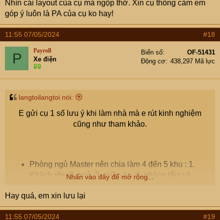
Nhìn cái layout của cụ mà ngộp thở. Xin cụ thông cảm em
View attachment 8506978
View attachment 8506980
góp ý luôn là PA của cụ ko hay!
11:55 07/05/2024
#18
Payroll
Biển số
OF-51431
P
Xe điện
Động cơ
438,297 Mã lực
Tầng mái
langtoilangtoi nói:
E gửi cụ 1 số lưu ý khi làm nhà mà e rút kinh nghiệm
cũng như tham khảo.
Phòng ngủ Master nên chia làm 4 đến 5 khu : 1.
Khách phụ,2. ngủ, 3. quần áo, 4. phòng tắm và
Nhấn vào đây để mở rộng...
toilet, 5. kho nhỏ đựng đồ.
Hay quá, em xin lưu lại
Trong toilet thiết kế hộc âm tường để đựng sữa tắm,
dầu gội.
11:55 07/05/2024
#19
Phòng khách (Sinh hoạt chung) không cần quá