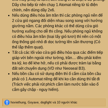
Dây cho bếp từ nên chạy 1 Atomat riêng từ tủ điện
chính, nên dùng dây 2x6.
Nếu dùng điều hòa âm trần thì các phòng ngủ nên để
2 cửa gió ngang đối diện nhau song song với hướng
giường nằm. Các phòng khác có thể dùng cửa gió
hướng xuống cho dễ thi công. Nếu phòng ngủ không
có điều hòa âm trần (loại lấy gió tươi) thì nên có một
ống thông gió nhỏ đi dọc tường lên sân thượng (Có
thể lắp thêm quạt).
Tất cả các lối vào cửa gió điều hòa qua các điểm tiếp
giáp với bên ngoài như tường, trần… đều phải kiểm
tra kỹ, ko để khe hở, nếu có phải được trám lại bằng
đất sét chuyên dụng (VD như Neoseal B3).
Nếu bồn cầu có sử dụng điện thì ổ cắm của bồn cầu
phải có 1 Automat riêng để khi ko cần dùng thì tắt đi
(Trách việc phải rút phích cắm làm nước bắn vào ổ
cắm gây chập - nguy hiểm).
R
hoviethung
,
Goyave
,
dogfight
và 10 người khác
e