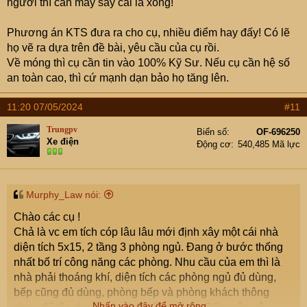
người thì cần máy sấy cái là xong!
bằng nhiệt với vật tư chuyên dụng (giấy chống
chấm dạng nhựa đường)
Phương án KTS đưa ra cho cụ, nhiều điểm hay đấy! Có lẽ
Bể nước (bình nước inox) trên mái nên có che
họ vẽ ra dựa trên đề bài, yêu cầu của cụ rồi.
nắng.
Về móng thì cụ cần tin vào 100% Kỹ Sư. Nếu cụ cần hệ số
Cần phải có bình năng lượng mặt trời.
an toàn cao, thì cứ mạnh dạn bảo họ tăng lên.
Các góc phòng cạnh nhau nên có 1 ống nhựa PCV
phi 16 thông nhau và bịt lại để đề phòng sau này có
11:20 07/05/2024
#11
các kết nối tín hiệu phát sinh trong tương lai.
Tủ bếp nên có phần cốt nền cao 5 – 10cm để nếu
Trungpv
Biển số
OF-696250
Xe điện
cần rửa sẽ không ảnh hưởng để tủ bếp gỗ. Dưới tủ
Động cơ
540,485 Mã lực
bếp có ke nhựa hoặc nhôm để che phần chân.
Các điểm nên để vòi nước phụ (Vòi nước có đầu
nối nhanh) để rửa, tưới khi cần : Bếp, ban công,
Murphy_Law nói:
bên ngoài tòa nhà, sân, phòng giặt phơi, gần các
Chào các cụ !
cục nóng điều hòa …
Chả là vc em tích cóp lâu lâu mới định xây một cái nhà
Tủ kỹ thuật điện nhẹ nên đặt tại tầng trung gian
diện tích 5x15, 2 tầng 3 phòng ngủ. Đang ở bước thống
(tầng 2) để tối ưu đi dây mạng, dây Camera (Ưu
nhất bố trí công năng các phòng. Nhu cầu của em thì là
tiên lắp Camera IP)
nhà phải thoáng khí, diện tích các phòng ngủ đủ dùng,
Cần làm tổ tiếp địa chung cho nhà để an toàn và
bếp cũng đủ dùng, phòng bếp và phòng khách thông
đảm bảo chất lượng với các thiết bị yêu cầu cao
Nhấn vào đây để mở rộng...