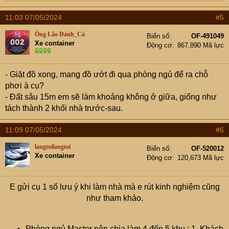
e
a
11:03 07/05/2024
#5
c
t
Ông Lão Đánh_Cá
Biển số
OF-491049
i
Xe container
Động cơ
867,890 Mã lực
o
n
s
- Giặt đồ xong, mang đồ ướt đi qua phòng ngủ để ra chỗ
:
phơi à cụ?
- Đất sâu 15m em sẽ làm khoảng không ở giữa, giống như
tách thành 2 khối nhà trước-sau.
11:09 07/05/2024
#6
langtoilangtoi
Biển số
OF-520012
Xe container
Động cơ
120,673 Mã lực
E gửi cụ 1 số lưu ý khi làm nhà mà e rút kinh nghiệm cũng
như tham khảo.
Phòng ngủ Master nên chia làm 4 đến 5 khu : 1. Khách