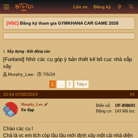
Lên xe
Đăng ký
[VGC]
Đăng ký tham gia GYMKHANA CAR GAME 2026
Xây dựng - Bất động sản
[Funland]
Nhờ các cụ góp ý bản thiết kế bố cục nhà sắp
xây
T
N
Murphy_Law
7/5/24
h
g
1
…
7
Tiếp
r
à
e
y
10:54 07/05/2024
#1
a
g
d
ử
Murphy_Law
Biển số
OF-858693
s
i
Xe đạp
Động cơ
143 Mã lực
t
a
r
Chào các cụ !
t
Chả là vc em tích cóp lâu lâu mới định xây một cái nhà diện