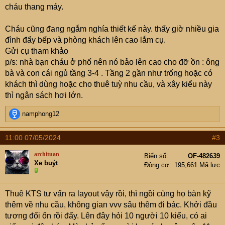
cháu thang máy.
Cháu cũng đang ngắm nghía thiết kế này. thấy giờ nhiều gia
đình đẩy bếp và phòng khách lên cao lắm cụ.
Gửi cụ tham khảo
p/s: nhà bạn cháu ở phố nên nó bảo lên cao cho đỡ ồn : ông
bà và con cái ngủ tầng 3-4 . Tầng 2 gần như trống hoặc có
khách thì dùng hoặc cho thuê tuỳ nhu cầu, và xây kiểu này
thì ngân sách hơi lớn.
R
namphong12
e
a
11:00 07/05/2024
#3
c
t
archituan
Biển số
OF-482639
i
Xe buýt
Động cơ
195,661 Mã lực
o
n
s
Thuê KTS tư vấn ra layout vậy rồi, thì ngồi cùng họ bàn kỹ
:
thêm về nhu cầu, không gian vvv sâu thêm đi bác. Khởi đầu
tương đối ổn rồi đấy. Lên đây hỏi 10 người 10 kiểu, có ai