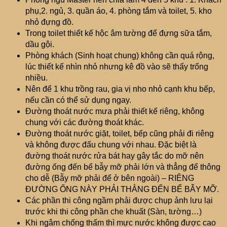
phụ,2. ngủ, 3. quần áo, 4. phòng tắm và toilet, 5. kho
nhỏ đựng đồ.
Trong toilet thiết kế hộc âm tường để đựng sữa tắm,
dầu gội.
Phòng khách (Sinh hoạt chung) không cần quá rộng,
lúc thiết kế nhìn nhỏ nhưng kê đồ vào sẽ thấy trống
nhiều.
Nên để 1 khu trồng rau, gia vị nho nhỏ cạnh khu bếp,
nếu cần có thể sử dụng ngay.
Đường thoát nước mưa phải thiết kế riêng, không
chung với các đường thoát khác.
Đường thoát nước giặt, toilet, bếp cũng phải đi riêng
và không được đấu chung với nhau. Đặc biệt là
đường thoát nước rửa bát hay gây tắc do mỡ nên
đường ống đến bể bẫy mỡ phải lớn và thẳng để thông
cho dễ (Bẫy mỡ phải để ở bên ngoài) – RIÊNG
ĐƯỜNG ỐNG NÀY PHẢI THẲNG ĐẾN BỂ BẪY MỠ.
Các phần thi công ngầm phải được chụp ảnh lưu lại
trước khi thi công phần che khuất (Sàn, tường…)
Khi ngâm chống thấm thì mực nước không được cao