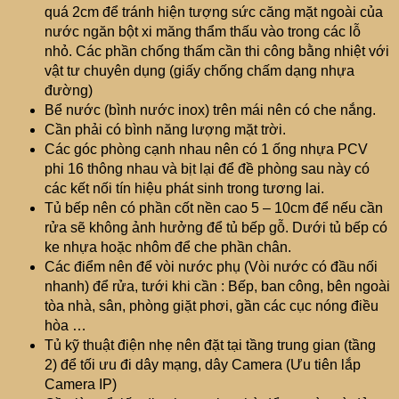
quá 2cm để tránh hiện tượng sức căng mặt ngoài của
nước ngăn bột xi măng thẩm thấu vào trong các lỗ
nhỏ. Các phần chống thấm cần thi công bằng nhiệt với
vật tư chuyên dụng (giấy chống chấm dạng nhựa
đường)
Bể nước (bình nước inox) trên mái nên có che nắng.
Cần phải có bình năng lượng mặt trời.
Các góc phòng cạnh nhau nên có 1 ống nhựa PCV
phi 16 thông nhau và bịt lại để đề phòng sau này có
các kết nối tín hiệu phát sinh trong tương lai.
Tủ bếp nên có phần cốt nền cao 5 – 10cm để nếu cần
rửa sẽ không ảnh hưởng để tủ bếp gỗ. Dưới tủ bếp có
ke nhựa hoặc nhôm để che phần chân.
Các điểm nên để vòi nước phụ (Vòi nước có đầu nối
nhanh) để rửa, tưới khi cần : Bếp, ban công, bên ngoài
tòa nhà, sân, phòng giặt phơi, gần các cục nóng điều
hòa …
Tủ kỹ thuật điện nhẹ nên đặt tại tầng trung gian (tầng
2) để tối ưu đi dây mạng, dây Camera (Ưu tiên lắp
Camera IP)