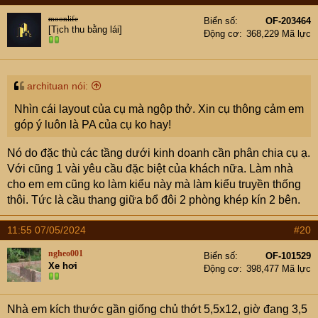
rộng, lúc thiết kế nhìn nhỏ nhưng kê đồ vào sẽ thấy
moonlife
Biển số
OF-203464
trống nhiều.
[Tịch thu bằng lái]
Động cơ
368,229 Mã lực
Nên để 1 khu trồng rau, gia vị nho nhỏ cạnh khu
bếp, nếu cần có thể sử dụng ngay.
Đường thoát nước mưa phải thiết kế riêng, không
archituan nói:
chung với các đường thoát khác.
Đường thoát nước giặt, toilet, bếp cũng phải đi
Nhìn cái layout của cụ mà ngộp thở. Xin cụ thông cảm em
riêng và không được đấu chung với nhau. Đặc biệt
góp ý luôn là PA của cụ ko hay!
là đường thoát nước rửa bát hay gây tắc do mỡ
Nó do đặc thù các tầng dưới kinh doanh cần phân chia cụ ạ.
nên đường ống đến bể bẫy mỡ phải lớn và thẳng
Với cũng 1 vài yêu cầu đặc biệt của khách nữa. Làm nhà
để thông cho dễ (Bẫy mỡ phải để ở bên ngoài) –
cho em em cũng ko làm kiểu này mà làm kiểu truyền thống
RIÊNG ĐƯỜNG ỐNG NÀY PHẢI THẲNG ĐẾN BỂ
thôi. Tức là cầu thang giữa bổ đôi 2 phòng khép kín 2 bên.
BẪY MỠ.
Các phần thi công ngầm phải được chụp ảnh lưu
11:55 07/05/2024
#20
lại trước khi thi công phần che khuất (Sàn,
tường…)
ngheo001
Biển số
OF-101529
Khi ngâm chống thấm thì mực nước không được
Xe hơi
Động cơ
398,477 Mã lực
cao quá 2cm để tránh hiện tượng sức căng mặt
ngoài của nước ngăn bột xi măng thẩm thấu vào
Nhà em kích thước gần giống chủ thớt 5,5x12, giờ đang 3,5
trong các lỗ nhỏ. Các phần chống thấm cần thi công