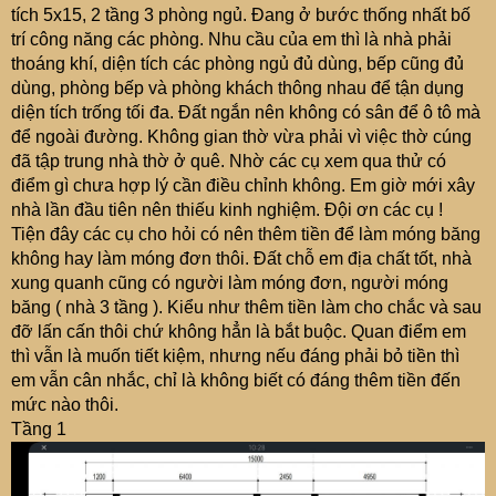
e
tích 5x15, 2 tầng 3 phòng ngủ. Đang ở bước thống nhất bố
r
trí công năng các phòng. Nhu cầu của em thì là nhà phải
thoáng khí, diện tích các phòng ngủ đủ dùng, bếp cũng đủ
dùng, phòng bếp và phòng khách thông nhau để tận dụng
diện tích trống tối đa. Đất ngắn nên không có sân để ô tô mà
để ngoài đường. Không gian thờ vừa phải vì việc thờ cúng
đã tập trung nhà thờ ở quê. Nhờ các cụ xem qua thử có
điểm gì chưa hợp lý cần điều chỉnh không. Em giờ mới xây
nhà lần đầu tiên nên thiếu kinh nghiệm. Đội ơn các cụ !
Tiện đây các cụ cho hỏi có nên thêm tiền để làm móng băng
không hay làm móng đơn thôi. Đất chỗ em địa chất tốt, nhà
xung quanh cũng có người làm móng đơn, người móng
băng ( nhà 3 tầng ). Kiểu như thêm tiền làm cho chắc và sau
đỡ lấn cấn thôi chứ không hẳn là bắt buộc. Quan điểm em
thì vẫn là muốn tiết kiệm, nhưng nếu đáng phải bỏ tiền thì
em vẫn cân nhắc, chỉ là không biết có đáng thêm tiền đến
mức nào thôi.
Tầng 1