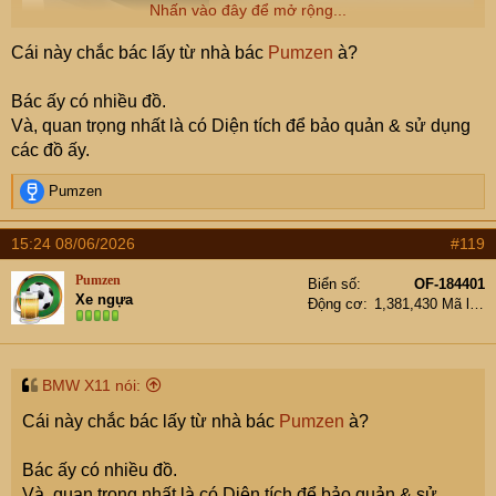
Nhấn vào đây để mở rộng...
Cái này chắc bác lấy từ nhà bác
Pumzen
à?
Bác ấy có nhiều đồ.
Và, quan trọng nhất là có Diện tích để bảo quản & sử dụng
các đồ ấy.
R
Pumzen
e
a
15:24 08/06/2026
#119
c
t
Pumzen
Biển số
OF-184401
i
Xe ngựa
Động cơ
1,381,430 Mã lực
o
n
s
:
BMW X11 nói:
Cái này chắc bác lấy từ nhà bác
Pumzen
à?
Bác ấy có nhiều đồ.
Và, quan trọng nhất là có Diện tích để bảo quản & sử