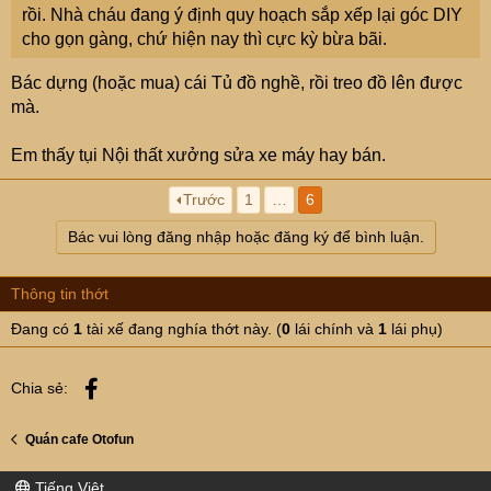
rồi. Nhà cháu đang ý định quy hoạch sắp xếp lại góc DIY
cho gọn gàng, chứ hiện nay thì cực kỳ bừa bãi.
Bác dựng (hoặc mua) cái Tủ đồ nghề, rồi treo đồ lên được
mà.
Em thấy tụi Nội thất xưởng sửa xe máy hay bán.
Trước
1
…
6
Bác vui lòng đăng nhập hoặc đăng ký để bình luận.
Thông tin thớt
Đang có
1
tài xế đang nghía thớt này. (
0
lái chính và
1
lái phụ)
Facebook
Chia sẻ:
Quán cafe Otofun
Tiếng Việt