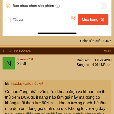
Chỉnh sửa cuối:
1/4/26
13:52 08/06/2026
#117
Namson230
Biển số
OF-884200
N
Xe tải
Động cơ
4,011 Mã lực
nhatduyxsafe nói:
Cụ nào đang phân vân giữa khoan điện và khoan pin thì
thử xem DCA đi, ít hãng nào tầm giá này mà động cơ
không chổi than lực 60Nm — khoan tường gạch, bê tông
nhẹ đều ổn, dùng gia đình quá dư. Không lo vướng dây