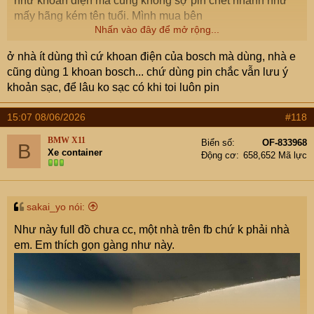
như khoan điện mà cũng không sợ pin chết nhanh như
mấy hãng kém tên tuổi. Mình mua bên
Nhấn vào đây để mở rộng...
Máy Khoan Pin DCA Chính Hãng, Giá Tốt
ở nhà ít dùng thì cứ khoan điện của bosch mà dùng, nhà e
Xsafe.vn chuyên cung cấp và sỉ lẻ Máy khoan pin
DCA chất lượng ✓ Máy khoan pin DCA chính hãng
cũng dùng 1 khoan bosch... chứ dùng pin chắc vẫn lưu ý
✓ Máy khoan pin DCA giá tốt ✓ Chính hãng ✓ Giá
khoản sạc, để lâu ko sạc có khi toi luôn pin
tốt ✓ Đầy đủ VAT ✓ 15 ngày đổi trả ✓ Trả góp 0%
xsafe.vn
15:07 08/06/2026
#118
thấy giá hợp lý, có đủ model từ 12V đến 20V tùy nhu cầu,
BMW X11
Biển số
OF-833968
B
Xe container
chia sẻ cho các cụ tham khảo hehe
Động cơ
658,652 Mã lực
sakai_yo nói:
Như này full đồ chưa cc, một nhà trên fb chứ k phải nhà
em. Em thích gọn gàng như này.