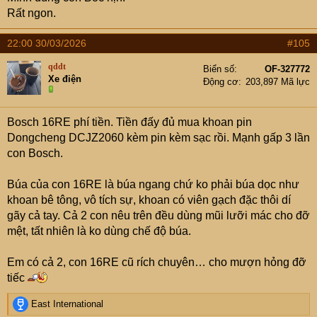
Rất ngon.
22:00 30/03/2026
#105
qddt
Biển số
OF-327772
Xe điện
Động cơ
203,897 Mã lực
Bosch 16RE phí tiền. Tiền đấy đủ mua khoan pin
Dongcheng DCJZ2060 kèm pin kèm sạc rồi. Mạnh gấp 3 lần
con Bosch.
Búa của con 16RE là búa ngang chứ ko phải búa dọc như
khoan bê tông, vô tích sự, khoan có viên gạch đặc thôi dí
gãy cả tay. Cả 2 con nêu trên đều dùng mũi lưỡi mác cho đỡ
mệt, tất nhiên là ko dùng chế độ búa.
Em có cả 2, con 16RE cũ rích chuyên… cho mượn hỏng đỡ
tiếc
Khoan tường dầy 13-14 cm thì nhà cháu dùng khoan
R
East International
điện, còn bắt ống gen vào tường, khoan lỗ 6 nhà cháu
e