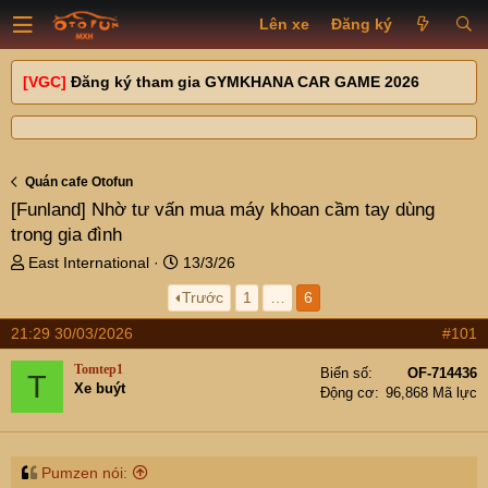
Lên xe
Đăng ký
[VGC]
Đăng ký tham gia GYMKHANA CAR GAME 2026
Quán cafe Otofun
[Funland]
Nhờ tư vấn mua máy khoan cầm tay dùng
trong gia đình
T
N
East International
13/3/26
h
g
Trước
1
…
6
r
à
e
y
21:29 30/03/2026
#101
a
g
d
ử
Tomtep1
Biển số
OF-714436
T
s
i
Xe buýt
Động cơ
96,868 Mã lực
t
a
r
t
Pumzen nói: