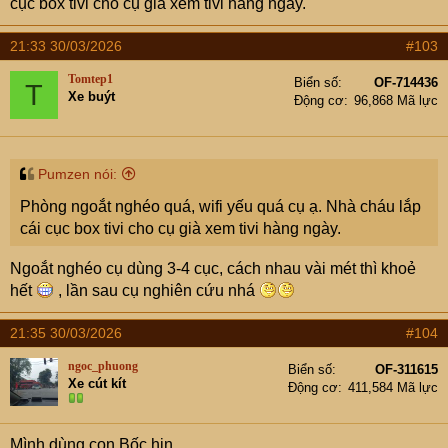
cục box tivi cho cụ già xem tivi hàng ngày.
21:33 30/03/2026
#103
Tomtep1
Biển số
OF-714436
T
Xe buýt
Động cơ
96,868 Mã lực
Pumzen nói:
Phòng ngoắt nghéo quá, wifi yếu quá cụ ạ. Nhà cháu lắp
cái cục box tivi cho cụ già xem tivi hàng ngày.
Ngoắt nghéo cụ dùng 3-4 cục, cách nhau vài mét thì khoẻ
Từ phòng này thì đưa dây lên trần thạch cao, sau đó đưa
hết
, lần sau cụ nghiên cứu nhá
xuống và khoan thủng tường ngăn để chạy sang:
21:35 30/03/2026
#104
ngoc_phuong
Biển số
OF-311615
Xe cút kít
Động cơ
411,584 Mã lực
Mình dùng con Bốc hịn.