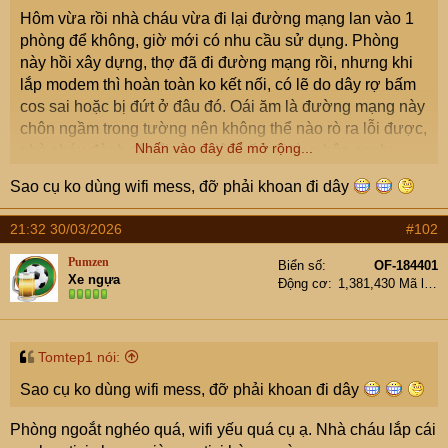
e
Hôm vừa rồi nhà cháu vừa đi lại đường mạng lan vào 1
r
phòng để không, giờ mới có nhu cầu sử dụng. Phòng
này hồi xây dựng, thợ đã đi đường mạng rồi, nhưng khi
lắp modem thì hoàn toàn ko kết nối, có lẽ do dây rợ bấm
cos sai hoặc bị đứt ở đâu đó. Oái ăm là đường mạng này
chôn ngầm trong tường nên không thể nào rò ra lỗi được,
Nhấn vào đây để mở rộng...
nhà cháu đành đi nổi, đưa dây kết nối từ p bên cạnh:
Sao cụ ko dùng wifi mess, đỡ phải khoan đi dây
21:32 30/03/2026
#102
Pumzen
Biển số
OF-184401
Xe ngựa
Động cơ
1,381,430 Mã lực
Tomtep1 nói:
Sao cụ ko dùng wifi mess, đỡ phải khoan đi dây
Phòng ngoắt nghéo quá, wifi yếu quá cụ ạ. Nhà cháu lắp cái