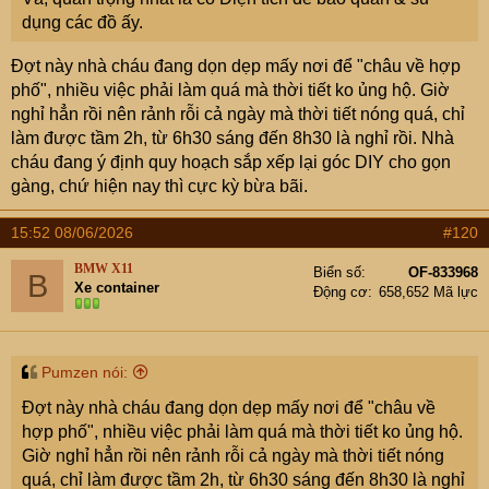
dụng các đồ ấy.
Đợt này nhà cháu đang dọn dẹp mấy nơi để "châu về hợp
phố", nhiều việc phải làm quá mà thời tiết ko ủng hộ. Giờ
nghỉ hẳn rồi nên rảnh rỗi cả ngày mà thời tiết nóng quá, chỉ
làm được tầm 2h, từ 6h30 sáng đến 8h30 là nghỉ rồi. Nhà
cháu đang ý định quy hoạch sắp xếp lại góc DIY cho gọn
gàng, chứ hiện nay thì cực kỳ bừa bãi.
15:52 08/06/2026
#120
BMW X11
Biển số
OF-833968
B
Xe container
Động cơ
658,652 Mã lực
Pumzen nói:
Đợt này nhà cháu đang dọn dẹp mấy nơi để "châu về
hợp phố", nhiều việc phải làm quá mà thời tiết ko ủng hộ.
Giờ nghỉ hẳn rồi nên rảnh rỗi cả ngày mà thời tiết nóng
quá, chỉ làm được tầm 2h, từ 6h30 sáng đến 8h30 là nghỉ