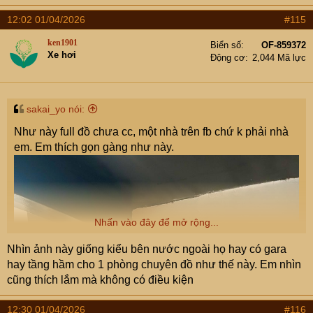
12:02 01/04/2026
#115
ken1901
Biển số
OF-859372
Xe hơi
Động cơ
2,044 Mã lực
sakai_yo nói:
Như này full đồ chưa cc, một nhà trên fb chứ k phải nhà
em. Em thích gọn gàng như này.
Nhấn vào đây để mở rộng...
Nhìn ảnh này giống kiểu bên nước ngoài họ hay có gara
hay tầng hầm cho 1 phòng chuyên đồ như thế này. Em nhìn
cũng thích lắm mà không có điều kiện
12:30 01/04/2026
#116