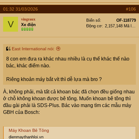
dùng khoan pin. Cục pin 2A bé tý thế thôi mà khoan
a
01:32 31/03/2026
#106
c
tường, có chỗ còn khoan vào trụ bê tông, thế mà cứ thun
t
thút, khoan gần 20 mũi mà pin chỉ hụt đi mất 1 vạch:
vingraux
Biển số
OF-118779
V
i
Xe điện
Động cơ
2,157,148 Mã lực
o
n
s
:
East International nói:
8 con em đưa ra khác nhau nhiều là cụ thể khác thế nào
bác, khác điểm nào.
Riêng khoản máy bắt vít thì dễ lựa mà bro ?
À, không phải, mà tất cả khoan bác đã chọn đều giống nhau
ở chỗ không khoan được bê tông. Muốn khoan bê tông thì
đầu gài phải là SDS-Plus. Bác vào mạng tìm các mẫu máy
GBH của Bosch:
Máy Khoan Bê Tông
dienmaythanhloi.vn