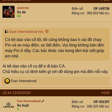
quanvnu
Biển số
OF-149726
Xe tải
Động cơ
350,819 Mã lực
East International nói:
Có kề dao vào cổ tôi, tôi cũng không bao h xài đồ chạy
Pin và xe máy điện, xe ôtô điện. Vui lòng không bàn đến
máy Pin ở đây. Các bác khác vào trọng tâm bài viết giúp
em nhé.
Ai kề dao vào cổ cụ để e đi báo CA.
Chả hiểu cụ có định kiến gì với đồ dùng pin mà đến nỗi này.
R
East International
Khoan ở trên cao, đứng trên thang khá chênh vênh,
e
nhưng cầm con khoan pin để thi công rất nhẹ nhàng và
a
18:44 31/03/2026
#109
c
hiệu quả, chứ cầm con khoan điện nặng chịch, dây rợ
t
loằng ngoằng ở trên cao là khá nguy hiểm.
East International
Biển số
OF-551357
i
Xe buýt
Động cơ
169,325 Mã lực
o