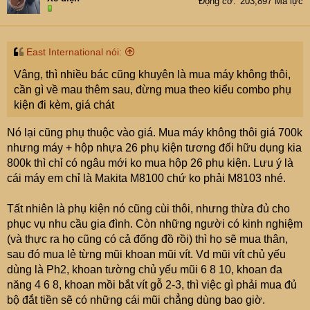
Động cơ
203,897 Mã lực
East International nói:
Vâng, thì nhiều bác cũng khuyên là mua máy không thôi,
cần gì về mau thêm sau, đừng mua theo kiểu combo phụ
kiện đi kèm, giá chát
Nó lại cũng phụ thuộc vào giá. Mua máy không thôi giá 700k
nhưng máy + hộp nhựa 26 phụ kiện tương đối hữu dụng kia
800k thì chỉ có ngâu mới ko mua hộp 26 phụ kiện. Lưu ý là
cái máy em chỉ là Makita M8100 chứ ko phải M8103 nhé.
Tất nhiên là phụ kiện nó cũng cùi thôi, nhưng thừa đủ cho
phục vụ nhu cầu gia đình. Còn những người có kinh nghiệm
(và thực ra họ cũng có cả đống đồ rồi) thì họ sẽ mua thân,
sau đó mua lẻ từng mũi khoan mũi vít. Vd mũi vít chủ yếu
dùng là Ph2, khoan tường chủ yếu mũi 6 8 10, khoan đa
năng 4 6 8, khoan mồi bắt vít gỗ 2-3, thì việc gì phải mua đủ
bộ đắt tiền sẽ có những cái mũi chẳng dùng bao giờ.