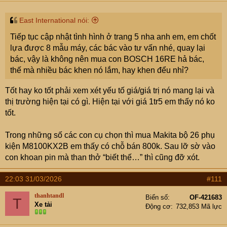
East International nói:
Tiếp tục cập nhật tình hình ở trang 5 nha anh em, em chốt
lựa được 8 mẫu máy, các bác vào tư vấn nhé, quay lại
bác, vậy là không nên mua con BOSCH 16RE hả bác,
thế mà nhiều bác khen nó lắm, hay khen đểu nhỉ?
Tốt hay ko tốt phải xem xét yếu tố giá/giá trị nó mang lại và
thị trường hiện tại có gì. Hiện tại với giá 1tr5 em thấy nó ko
tốt.
Trong những số các con cụ chọn thì mua Makita bộ 26 phụ
kiện M8100KX2B em thấy có chỗ bán 800k. Sau lỡ sờ vào
con khoan pin mà than thở “biết thế…” thì cũng đỡ xót.
22:03 31/03/2026
#111
thanhtandl
Biển số
OF-421683
T
Xe tải
Động cơ
732,853 Mã lực