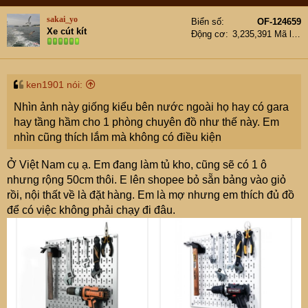
sakai_yo
Biển số
OF-124659
Xe cút kít
Động cơ
3,235,391 Mã lực
ken1901 nói:
Nhìn ảnh này giống kiểu bên nước ngoài họ hay có gara
hay tầng hầm cho 1 phòng chuyên đồ như thế này. Em
nhìn cũng thích lắm mà không có điều kiện
Ở Việt Nam cụ ạ. Em đang làm tủ kho, cũng sẽ có 1 ô
nhưng rộng 50cm thôi. E lên shopee bỏ sẵn bảng vào giỏ
rồi, nội thất về là đặt hàng. Em là mợ nhưng em thích đủ đồ
để có việc không phải chạy đi đâu.