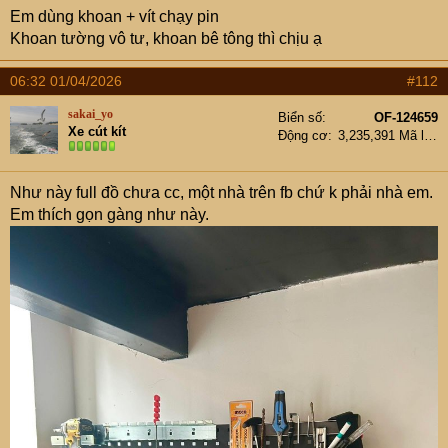
Em dùng khoan + vít chạy pin
Khoan tường vô tư, khoan bê tông thì chịu ạ
06:32 01/04/2026
#112
sakai_yo
Biển số
OF-124659
Xe cút kít
Động cơ
3,235,391 Mã lực
Như này full đồ chưa cc, một nhà trên fb chứ k phải nhà em.
Em thích gọn gàng như này.