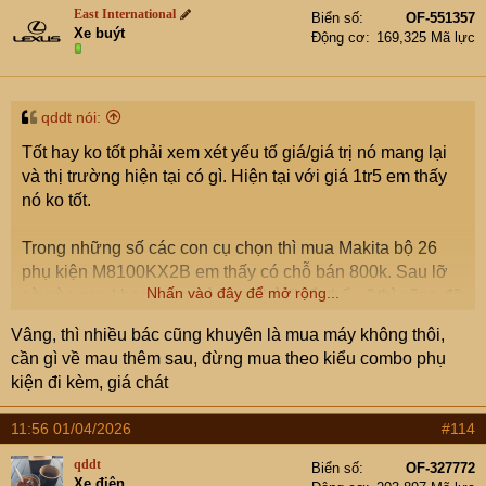
t
East International
Biển số
OF-551357
i
Xe buýt
Động cơ
169,325 Mã lực
o
n
s
:
qddt nói:
Tốt hay ko tốt phải xem xét yếu tố giá/giá trị nó mang lại
và thị trường hiện tại có gì. Hiện tại với giá 1tr5 em thấy
nó ko tốt.
Trong những số các con cụ chọn thì mua Makita bộ 26
phụ kiện M8100KX2B em thấy có chỗ bán 800k. Sau lỡ
Nhấn vào đây để mở rộng...
sờ vào con khoan pin mà than thở “biết thế…” thì cũng đỡ
xót.
Vâng, thì nhiều bác cũng khuyên là mua máy không thôi,
cần gì về mau thêm sau, đừng mua theo kiểu combo phụ
kiện đi kèm, giá chát
11:56 01/04/2026
#114
qddt
Biển số
OF-327772
Xe điện