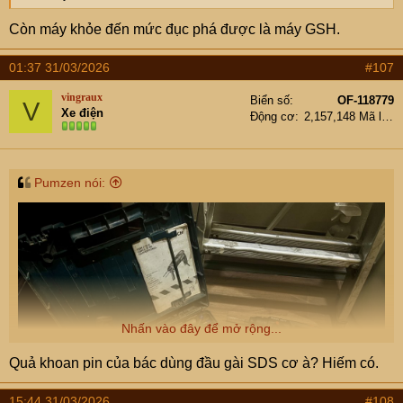
Còn máy khỏe đến mức đục phá được là máy GSH.
01:37 31/03/2026
#107
vingraux
Biển số
OF-118779
V
Xe điện
Động cơ
2,157,148 Mã lực
Pumzen nói:
Nhấn vào đây để mở rộng...
Quả khoan pin của bác dùng đầu gài SDS cơ à? Hiếm có.
15:44 31/03/2026
#108