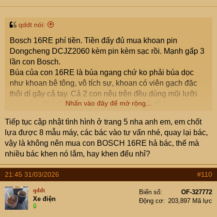
n
s
:
qddt nói:
Bosch 16RE phí tiền. Tiền đấy đủ mua khoan pin
Dongcheng DCJZ2060 kèm pin kèm sạc rồi. Mạnh gấp 3
lần con Bosch.
Búa của con 16RE là búa ngang chứ ko phải búa dọc
như khoan bê tông, vô tích sự, khoan có viên gạch đặc
thôi dí gãy cả tay. Cả 2 con nêu trên đều dùng mũi lưỡi
Nhấn vào đây để mở rộng...
mác cho đỡ mệt, tất nhiên là ko dùng chế độ búa.
Em có cả 2, con 16RE cũ rích chuyên… cho mượn hỏng
Tiếp tục cập nhật tình hình ở trang 5 nha anh em, em chốt
đỡ tiếc
lựa được 8 mẫu máy, các bác vào tư vấn nhé, quay lại bác,
vậy là không nên mua con BOSCH 16RE hả bác, thế mà
nhiều bác khen nó lắm, hay khen đểu nhỉ?
21:45 31/03/2026
#110
qddt
Biển số
OF-327772
Xe điện
Động cơ
203,897 Mã lực