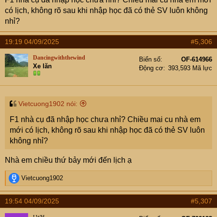
có lịch, không rõ sau khi nhập học đã có thẻ SV luôn không
nhỉ?
19:19 04/09/2025
#5,306
Dancingwiththewind
Biển số
OF-614966
Xe lăn
Động cơ
393,593 Mã lực
Vietcuong1902 nói:
F1 nhà cụ đã nhập học chưa nhỉ? Chiều mai cu nhà em
mới có lịch, không rõ sau khi nhập học đã có thẻ SV luôn
không nhỉ?
Nhà em chiều thứ bảy mới đến lịch ạ
R
Vietcuong1902
e
a
19:54 04/09/2025
#5,307
c
t