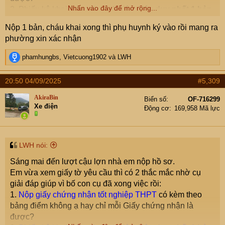
Nhấn vào đây để mở rộng...
2. Phiếu kê khai thông tin sinh viên: Nộp
duy nhất 1 bản
có xác nhận của phường và bố mẹ cũng ký vào đó, hay
Nộp 1 bản, cháu khai xong thì phụ huynh ký vào rồi mang ra
là nộp
2 bản
gồm 1 bản có xác nhận của phường và 1
phường xin xác nhận
bản có cam kết của bố mẹ ạ?
(Tại em thấy hướng dẫn mục này trên web và hướng dẫn
R
phamhungbs
,
Vietcuong1902
và
LWH
sau tờ giấy báo trúng tuyển là khác nhau như thắc mắc
e
a
của em).
20:50 04/09/2025
#5,309
c
t
AkiraBin
Biển số
OF-716299
i
Xe điện
Động cơ
169,958 Mã lực
o
n
s
:
LWH nói:
Sáng mai đến lượt cậu lợn nhà em nộp hồ sơ.
Em vừa xem giấy tờ yêu cầu thì có 2 thắc mắc nhờ cụ
giải đáp giúp vì bố con cụ đã xong việc rồi:
1.
Nộp giấy chứng nhận tốt nghiệp THPT
có kèm theo
bảng điểm không ạ hay chỉ mỗi Giấy chứng nhận là
được?