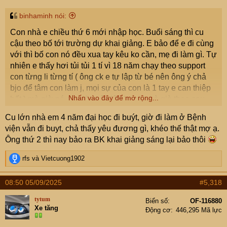
:
binhaminh nói:
Con nhà e chiều thứ 6 mới nhập học. Buổi sáng thì cu
cậu theo bố tới trường dự khai giảng. E bảo để e đi cùng
với thì bố con nó đều xua tay kêu ko cần, mẹ đi làm gì. Tự
nhiên e thấy hơi tủi tủi 1 tí vì 18 năm chạy theo support
con từng li từng tí ( ông ck e tự lập từ bé nên ông ý chả
bjo để tâm con làm j, mọi sự của con là 1 tay e can thiệp
Nhấn vào đây để mở rộng...
hết ) mà giờ nó cứ giãy nảy lên ko cho bà già theo sau
nữa
.
Cu lớn nhà em 4 năm đại học đi buýt, giờ đi làm ở Bệnh
Tất nhiên nó phản đối là 1 chuyện còn việc e đi e cứ đi.
viện vẫn đi buyt, chả thấy yêu đương gì, khéo thế thật mợ ạ.
Sáng e có việc nên e ko đến chứ chiều nhập học cách gì
Ông thứ 2 thì nay bảo ra BK khai giảng sáng lại bảo thôi
e cũng qua, dù chỉ là đứng vòng ngoài quan sát thôi
.
R
rfs
và
Vietcuong1902
Con nhà e thì xác định đi học bằng bus vì nó thích thế.
e
Nhưng e thì đang hơi lo đi bus vậy khéo khó có người
a
08:50 05/09/2025
#5,318
yêu. Con gái giờ nó kén chọn lắm
c
t
tytum
Biển số
OF-116880
i
Xe tăng
Động cơ
446,295 Mã lực
o
n