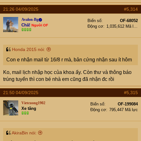
21:26 04/09/2025
#5,314
Avalon-Bg
Biển số
OF-68052
Chã!
Người OF
Động cơ
1,035,612 Mã lực
Honda 2015 nói:
Con e nhận mail từ 16/8 r mà, bản cứng nhận sau ít hôm
Ko, mail lịch nhập học của khoa ấy. Còn thư và thông báo
trúng tuyển thì con bé nhà em cũng đã nhận đc rồi
21:50 04/09/2025
#5,315
Vietcuong1902
Biển số
OF-199084
Xe tăng
Động cơ
795,447 Mã lực
AkiraBin nói: