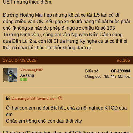
UET nhưng thiếu điểm.
Có lẽ để vào chỗ cụ đang nói đến, có con đường từ phía
Đền Lừ xông lên, đâu đó rẽ phố Lương Khánh Thiện,
Đường Hoàng Mai hẹp nhưng kể cả xe tải 1.5 tấn cứ đi
mạn quanh chỗ này em nghe nói đã mở rộng, cải thiện
đúng chiều vẫn OK, nếu gặp xe đỗ trả hàng thì bắt buộc phải
đường xá hơn xưa nhiều, chắc đi đỡ khổ hơn.
chờ (không xe nào đc phép đi ngược chiều từ số 103
Trương Định vào), sáng em vào Nguyễn Đức Cảnh cũng
Em mai cũng ra cho zai nhập K70-Tự động hóa đây.
qua Đền Lừ 2 ạ, còn lối Chùa Hưng Ký nghe cụ tả có thể bị
K44 vs K70, sau 26 niên ông bố, đến lượt ông con, hy
thắt cổ chai thì chắc em thôi không dám đi.
vọng không (hoặc bớt) đam mê sa đà với game, với trà
chém như bố hồi xưa - khu Lê Thanh Nghị / Tạ Quang
19:18 04/09/2025
#5,305
Bửu (khu tam giác vàng nay đã ko còn)
Vietcuong1902
Biển số
OF-199084
Xe tăng
Động cơ
795,447 Mã lực
Dancingwiththewind nói:
Ôi hai con em nó đòi BK hết, chả ai nối nghiệp KTQD của
em
Chắc em trông chờ con dâu thôi vậy
F1 nhà cụ đã nhập học chưa nhỉ? Chiều mai cu nhà em mới