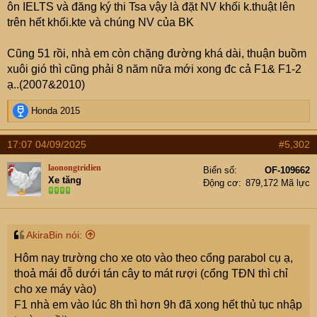
ôn IELTS và đăng ký thi Tsa vậy là đặt NV khối k.thuật lên
trên hết khối.kte và chúng NV của BK
Cũng 51 rồi, nhà em còn chặng đường khá dài, thuận buồm
xuôi gió thì cũng phải 8 năm nữa mới xong đc cả F1& F1-2
ạ..(2007&2010)
R
Honda 2015
e
a
17:07 04/09/2025
#5,302
c
t
laonongtridien
Biển số
OF-109662
i
Xe tăng
Động cơ
879,172 Mã lực
o
n
s
:
AkiraBin nói:
Hôm nay trường cho xe oto vào theo cổng parabol cụ ạ,
thoả mái đỗ dưới tán cây to mát rượi (cổng TĐN thì chỉ
cho xe máy vào)
F1 nhà em vào lúc 8h thì hơn 9h đã xong hết thủ tục nhập