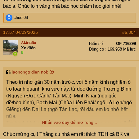
phòng của khoa..
) hôm chia tay bị một cậu trợ giảng là
bác à. Chúc lợn vàng nhà bác học chăm học giỏi nhé!
con bác trường khoa cho bữa bia đậu phụ lướt ván say
gần chết, đi làm cũng quen biết thân thiết với đồng
R
chuot08
e
nghiệp BK nhiều.
a
Đến năm nay thi ĐH, ban đầu em cũng không nghĩ F1 lại
17:57 04/09/2025
#5,304
c
vào BK vì mấy năm học cấp 3 hỏi thì cu cậu cứ ù ờ không
t
AkiraBin
Biển số
OF-716299
biết lúc thì chắc học Kinh tế, thỉnh thoảng em lại kích, con
i
Xe điện
Động cơ
169,958 Mã lực
trai thì cố học kỹ thuật sau về quanh các kcn cũng có việc
o
n
nếu không muốn phải bươm trải TP..năm 12 thấy quyết
s
tâm ôn IELTS và đăng ký thi Tsa vậy là đặt NV khối
:
k.thuật lên trên hết khối.kte và chúng NV của BK
laonongtridien nói:
Theo trí nhớ gần 30 năm trước, với 5 năm kinh nghiệm ở
Cũng 51 rồi, nhà em còn chặng đường khá dài, thuận
trọ loanh quanh khu vực này, từ dọc đường Trương Định
buồm xuôi gió thì cũng phải 8 năm nữa mới xong đc cả
(Nguyễn Đức Cảnh/ Tân Mai), Minh Khai (ngõ gốc
F1& F1-2 ạ..(2007&2010)
đề/hòa bình), Bạch Mai (Chùa Liên Phái/ ngõ Lò Lợn/ngõ
Giếng) đến Đại La (ngõ Tân Lạc, rồi đâu em ko nhớ hết
nữa.
Nhấn vào đây để mở rộng...
Thì hành trình cụ đi xe ô tô mà theo map trên em e nó thắt
nút cổ chai, đến lúc lùi cũng khóc mà tiến thì càng khóc to
Chúc mừng cụ ! Thằng cu nhà em rất thích TĐH cả BK và
hơn.