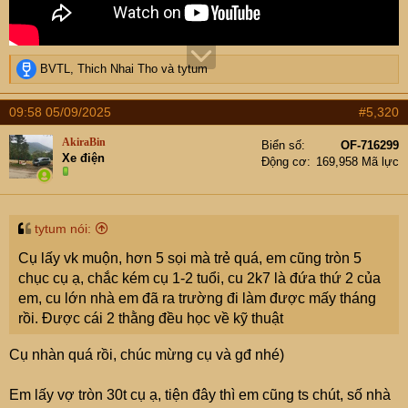
R
BVTL
,
Thich Nhai Tho
và
tytum
e
a
09:58 05/09/2025
#5,320
c
t
AkiraBin
Biển số
OF-716299
i
Xe điện
Động cơ
169,958 Mã lực
o
n
s
:
tytum nói:
Cụ lấy vk muộn, hơn 5 sọi mà trẻ quá, em cũng tròn 5
chục cụ ạ, chắc kém cụ 1-2 tuổi, cu 2k7 là đứa thứ 2 của
em, cu lớn nhà em đã ra trường đi làm được mấy tháng
rồi. Được cái 2 thằng đều học về kỹ thuật
Cụ nhàn quá rồi, chúc mừng cụ và gđ nhé)
Em lấy vợ tròn 30t cụ ạ, tiện đây thì em cũng ts chút, số nhà