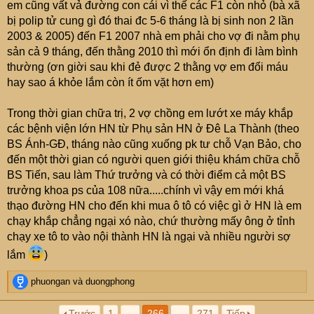
em cũng vất vả đường con cái vì thế các F1 còn nhỏ (bà xã
bị polip tử cung gì đó thai đc 5-6 tháng là bị sinh non 2 lần
2003 & 2005) đến F1 2007 nhà em phải cho vợ đi nằm phụ
sản cả 9 tháng, đến thằng 2010 thì mới ổn định đi làm bình
thường (ơn giời sau khi đẻ được 2 thằng vợ em đổi máu
hay sao á khỏe lắm còn ít ốm vặt hơn em)
Trong thời gian chữa trị, 2 vợ chồng em lướt xe máy khắp
các bệnh viện lớn HN từ Phụ sản HN ở Đê La Thành (theo
BS Ánh-GĐ, tháng nào cũng xuống pk tư chỗ Vạn Bảo, cho
đến một thời gian có người quen giới thiệu khám chữa chỗ
BS Tiến, sau làm Thứ trưởng và có thời điểm cả một BS
trưởng khoa ps của 108 nữa.....chính vì vậy em mới khá
thạo đường HN cho đến khi mua ô tô có việc gì ở HN là em
chạy khắp chẳng ngại xó nào, chứ thường mấy ông ở tỉnh
chạy xe tô to vào nội thành HN là ngại và nhiều người sợ
lắm
)
R
phuongan
và
duongphong
e
a
Trước
1
…
266
…
271
Tiếp