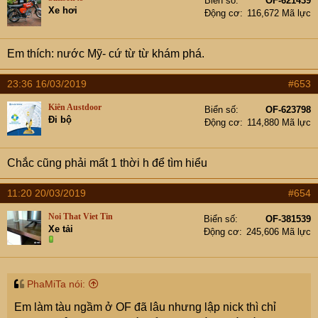
Biển số
OF-621439
Xe hơi
Động cơ
116,672 Mã lực
Em thích: nước Mỹ- cứ từ từ khám phá.
23:36 16/03/2019
#653
Kiên Austdoor
Biển số
OF-623798
Đi bộ
Động cơ
114,880 Mã lực
Chắc cũng phải mất 1 thời h để tìm hiểu
11:20 20/03/2019
#654
Noi That Viet Tin
Biển số
OF-381539
Xe tải
Động cơ
245,606 Mã lực
PhaMiTa nói:
Em làm tàu ngầm ở OF đã lâu nhưng lập nick thì chỉ