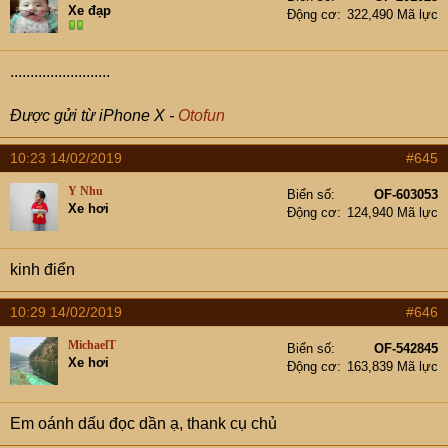
Xe đạp
Động cơ
322,490 Mã lực
.........................
Được gửi từ iPhone X -
Otofun
10:23 14/02/2019
#645
Y Nhu
Biển số
OF-603053
Xe hơi
Động cơ
124,940 Mã lực
kinh điển
10:29 14/02/2019
#646
MichaelT
Biển số
OF-542845
Xe hơi
Động cơ
163,839 Mã lực
Em oánh dấu đọc dần ạ, thank cụ chủ