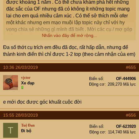
được khoảng 1 năm . Có thể chưa khám phá hết những
đặc sắc của OF nhưng đã có không ít những topic mang
lại cho em quá nhiều cảm xúc . Có thể sở thích mỗi ofer
một khác nhưng em mạo muội lập topic này chỉ với hy
vọng chia sẻ những gì mình đã biết . Mời các cụ / mợ góp
Nhấn vào đây để mở rộng...
thêm cho phong phú .
Đa số thớt cụ trích em đều đã đọc, rất hấp dẫn, nhưng để
http://www.otofun.net/threads/168863-hai-trinh-nhat-ky-di-
thành kinh điển thì chỉ được 1-2 top (theo cảm nhận của em)
ve-phia-ban-mai
10:36 26/03/2019
#655
Được tạo bởi cụ
sleepdriver
: Một topic đem đến cho
người đọc quá nhiều cảm xúc về đất nước và tình cảm
vjctor
Biển số
OF-444906
Xe đạp
của con người . Dĩ nhiên không phải ai cũng có điều kiện
Động cơ
209,270 Mã lực
tìm kiếm tư liệu như cụ sleepdriver nhưng những gì đọc
giả được biết qua các commnet của cụ không chỉ đơn
e mới đọc được góc khuất cuộc đời
thuần là những khám phá của chuyến đi bình thường của
1 ofer . Không phải vô cớ mà topic đã được sử dụng làm
15:55 28/03/2019
#656
tư liệu của một trường học .
Tuệ Đan
Biển số
OF-623920
T
Đi bộ
http://www.otofun.net/threads/179730-em-di-cong-tac-
Động cơ
114,740 Mã lực
bac-trieu-tien-cac-cu-o