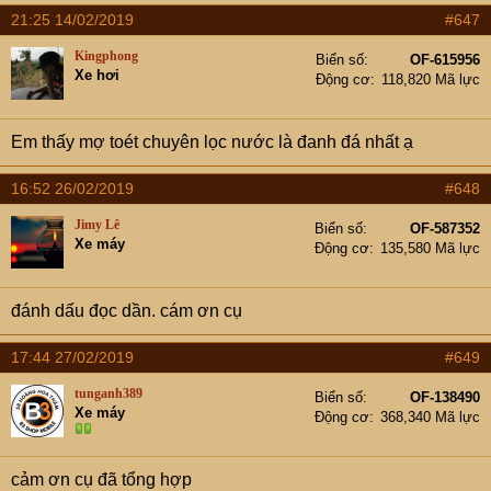
21:25 14/02/2019
#647
Kingphong
Biển số
OF-615956
Xe hơi
Động cơ
118,820 Mã lực
Em thấy mợ toét chuyên lọc nước là đanh đá nhất ạ
16:52 26/02/2019
#648
Jimy Lê
Biển số
OF-587352
Xe máy
Động cơ
135,580 Mã lực
đánh dấu đọc dần. cám ơn cụ
17:44 27/02/2019
#649
tunganh389
Biển số
OF-138490
Xe máy
Động cơ
368,340 Mã lực
cảm ơn cụ đã tổng hợp