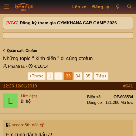
Lên xe
Đăng ký
[VGC]
Đăng ký tham gia GYMKHANA CAR GAME 2026
Quán cafe Otofun
Những topic " kinh điển " đi cùng otofun
T
N
PhaMiTa
4/10/14
h
g
Trước
1
…
33
34
35
Tiếp
r
à
e
y
12:23 12/01/2019
#641
a
g
d
ử
Liêm đặng
Biển số
OF-608534
L
s
i
Đi bộ
Động cơ
121,280 Mã lực
t
a
r
t
accord8th nói:
e
Em cũng đánh dấu ạ!
r