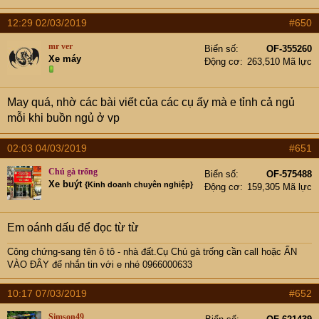
12:29 02/03/2019
#650
mr ver
Biển số
OF-355260
Xe máy
Động cơ
263,510 Mã lực
May quá, nhờ các bài viết của các cụ ấy mà e tỉnh cả ngủ
mỗi khi buồn ngủ ở vp
02:03 04/03/2019
#651
Chú gà trống
Biển số
OF-575488
Xe buýt
{Kinh doanh chuyên nghiệp}
Động cơ
159,305 Mã lực
Em oánh dấu để đọc từ từ
Công chứng-sang tên ô tô - nhà đất
.Cụ
Chú gà trống
cần call hoặc
ẤN
VÀO ĐÂY để nhắn tin với e nhé 0966000633
10:17 07/03/2019
#652
Simson49