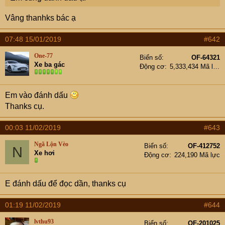
Vâng thanhks bác ạ
07:48 15/01/2019
#642
One-77
Biển số
OF-64321
Xe ba gác
Động cơ
5,333,434 Mã lực
Em vào đánh dấu
Thanks cụ.
00:03 11/02/2019
#643
Ngã Lộn Vèo
Biển số
OF-412752
N
Xe hơi
Động cơ
224,190 Mã lực
E đánh dấu để đọc dần, thanks cụ
01:19 11/02/2019
#644
lvthu93
Biển số
OF-201025