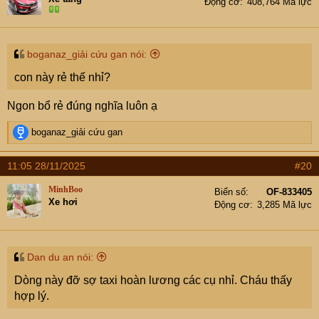
Động cơ
408,764 Mã lực
boganaz_giải cứu gan nói:
con này rẻ thế nhỉ?
Ngon bổ rẻ đúng nghĩa luôn ạ
R
boganaz_giải cứu gan
e
a
11:05 28/11/2025
#20
c
t
MinhBoo
Biển số
OF-833405
i
Xe hơi
Động cơ
3,285 Mã lực
o
n
s
:
Dan du an nói:
Dòng này đỡ sợ taxi hoàn lương các cụ nhỉ. Cháu thấy
hợp lý.