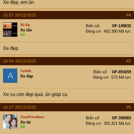
Xe đẹp, em ủn.
:
15:57 26/11/2025
#4
Bò lốp
Biển số
OF-149832
Xe lăn
Động cơ
452,300 Mã lực
Xe đẹp
16:04 26/11/2025
#5
Anhhb
Biển số
OF-893659
A
Xe đạp
Động cơ
573 Mã lực
Xe cụ còn đẹp quá, ủn giúp cụ
16:27 26/11/2025
#6
TuanPetrolimex
Biển số
OF-358565
Xe tải
Động cơ
301,421 Mã lực