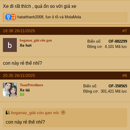
Xe đi rất thích , quá ổn so với giá xe
R
hatatthanh2008
,
fun ô tồ
và
MolaMola
e
a
18:38 26/11/2025
#7
c
t
boganaz_giải cứu gan
Biển số
OF-882299
i
Xe hơi
Động cơ
4,101 Mã lực
o
n
s
con này rẻ thế nhỉ?
:
20:35 26/11/2025
#8
TuanPetrolimex
Biển số
OF-358565
Xe tải
Động cơ
301,421 Mã lực
boganaz_giải cứu gan nói:
con này rẻ thế nhỉ?