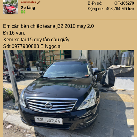
soulmales
Biển số
OF-105270
Xe tăng
Động cơ
408,764 Mã lực
Em cần bán chiếc teana j32 2010 máy 2.0
Đi 16 vạn.
Xem xe tại 15 duy tân cầu giấy
Sdt 0977930883 E Ngọc ạ