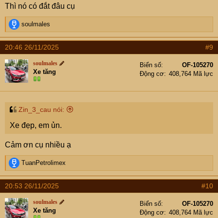
Thì nó có đắt đâu cụ
R
soulmales
e
a
20:46 26/11/2025
#9
c
t
soulmales
Biển số
OF-105270
i
Xe tăng
Động cơ
408,764 Mã lực
o
n
s
:
Zin_3_cau nói:
Xe đẹp, em ủn.
Cảm ơn cụ nhiều ạ
R
TuanPetrolimex
e
a
20:53 26/11/2025
#10
c
t
soulmales
Biển số
OF-105270
i
Xe tăng
Động cơ
408,764 Mã lực
o