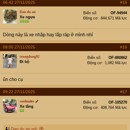
06:42 27/11/2025
#15
Dan du an
Biển số
OF-94944
Xe ngựa
Động cơ
844,671 Mã lực
Dòng này là xe nhập hay lắp ráp ở mình nhỉ
08:00 27/11/2025
#16
trungdung92
Biển số
OF-880862
Đi bộ
Động cơ
1,082 Mã lực
ủn cho cụ
09:22 27/11/2025
#17
soulmales
Biển số
OF-105270
Xe tăng
Động cơ
408,764 Mã lực
Dan du an nói: