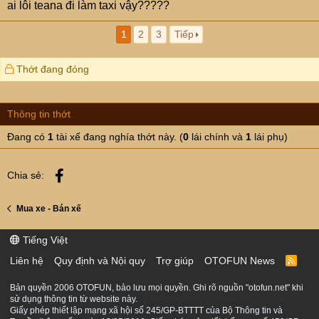
ai lôi teana đi làm taxi vậy?????
1
2
3
Tiếp
Thớt đang đóng
Thông tin thớt
Đang có
1
tài xế đang nghía thớt này. (
0
lái chính và
1
lái phụ)
Facebook
Chia sẻ:
Mua xe - Bán xế
Tiếng Việt
Liên hệ
Quy định và Nội quy
Trợ giúp
OTOFUN News
R
S
S
Bản quyền 2006 OTOFUN, bảo lưu mọi quyền. Ghi rõ nguồn "otofun.net" khi
sử dụng thông tin từ website này.
Giấy phép thiết lập mạng xã hội số 245/GP-BTTTT của Bộ Thông tin và