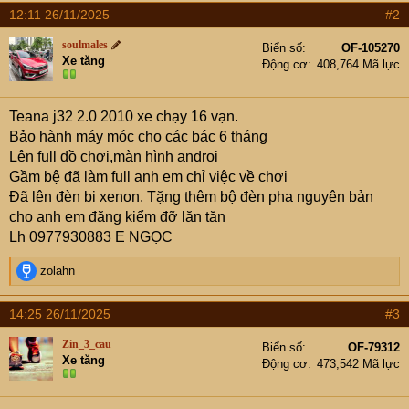
12:11 26/11/2025
#2
soulmales
Biển số
OF-105270
Xe tăng
Động cơ
408,764 Mã lực
Teana j32 2.0 2010 xe chạy 16 vạn.
Bảo hành máy móc cho các bác 6 tháng
Lên full đồ chơi,màn hình androi
Gầm bệ đã làm full anh em chỉ việc về chơi
Đã lên đèn bi xenon. Tặng thêm bộ đèn pha nguyên bản
cho anh em đăng kiểm đỡ lăn tăn
Lh 0977930883 E NGỌC
R
zolahn
e
a
14:25 26/11/2025
#3
c
t
Zin_3_cau
Biển số
OF-79312
i
Xe tăng
Động cơ
473,542 Mã lực
o
n
s