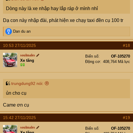
Dòng này là xe nhập hay lắp ráp ở mình nhỉ
Dạ con này nhập đài, phát hiện xe chạy taxi đền cụ 100 tr
R
Dan du an
e
a
10:53 27/11/2025
#18
c
t
soulmales
Biển số
OF-105270
i
Xe tăng
Động cơ
408,764 Mã lực
o
n
s
:
trungdung92 nói:
ủn cho cụ
Came ơn cụ
15:42 27/11/2025
#19
soulmales
Biển số
OF-105270
Xe tăng