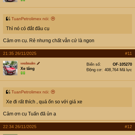
n
s
:
TuanPetrolimex nói:
Thì nó có đắt đâu cụ
Cảm ơn cụ. Rẻ nhưng chất vẫn cứ là ngon
21:35 26/11/2025
#11
soulmales
Biển số
OF-105270
Xe tăng
Động cơ
408,764 Mã lực
TuanPetrolimex nói:
Xe đi rất thích , quá ổn so với giá xe
Cảm ơn cụ Tuấn đã ủn ạ
22:34 26/11/2025
#12