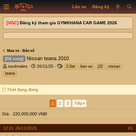
Lên xe
Đăng ký
[VGC]
Đăng ký tham gia GYMKHANA CAR GAME 2026
Mua xe - Bán xế
Nissan teana 2010
[Đã xong]
T
N
T
soulmales
26/11/25
2.0at
ban xe
j32
nissan
h
g
a
teana
r
à
g
e
y
s
a
g
Thớt đang đóng
d
ử
s
i
1
2
3
Tiếp
t
a
Giá
220,000,000 VNĐ
r
t
12:01 26/11/2025
#1
e
r