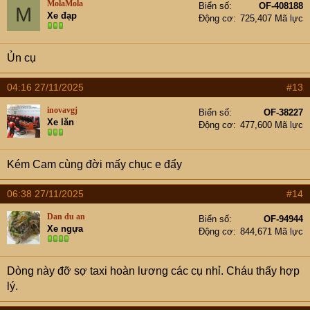
MolaMola
Biển số
OF-408188
M
Xe đạp
Động cơ
725,407 Mã lực
Ủn cụ
04:16 27/11/2025
#13
inovavgj
Biển số
OF-38227
Xe lăn
Động cơ
477,600 Mã lực
Kém Cam cùng đời mấy chục e đẩy
06:38 27/11/2025
#14
Dan du an
Biển số
OF-94944
Xe ngựa
Động cơ
844,671 Mã lực
Dòng này đỡ sợ taxi hoàn lương các cụ nhỉ. Cháu thấy hợp
lý.