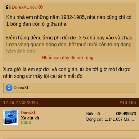
DurexXL nói:
Chuyện hơi lẩm cẩm, em mong cả nhà bỏ quá cho em ạ.
Khu nhà em những năm 1982-1985, nhà nào cũng chỉ có
1 bóng đèn tròn ở giữa nhà.
Đêm hàng đêm, từng phi đội dơi 3-5 chú bay vào và chao
lượn vòng quanh bóng đèn, bắt muỗi ruồi côn trùng đang
hám ánh đèn
Nhấn vào đây để mở rộng...
Bay 1 lúc là treo lên góc nhà nghỉ
Xưa giờ là em sợ dơi và con gián, từ bé tới giờ mới được
nhìn xong cứ thấy tội cái ánh mắt đó
R
DurexXL
e
a
12:29 27/08/2025
#13,186
c
t
DurexXL
Biển số
OF-495573
i
Xe cút kít
Động cơ
1,141,657 Mã lực
o
n
s
: