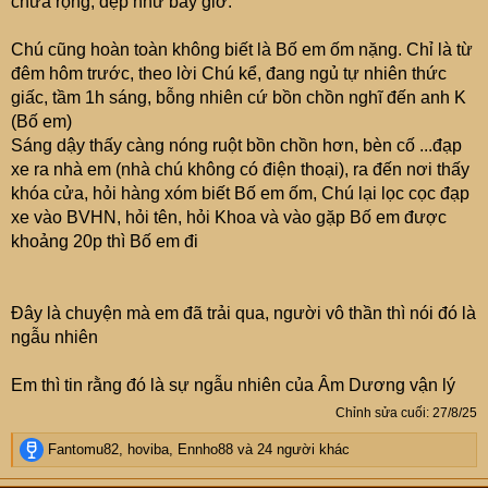
chưa rộng, đẹp như bây giờ.
Chú cũng hoàn toàn không biết là Bố em ốm nặng. Chỉ là từ
đêm hôm trước, theo lời Chú kể, đang ngủ tự nhiên thức
giấc, tầm 1h sáng, bỗng nhiên cứ bồn chồn nghĩ đến anh K
(Bố em)
Sáng dậy thấy càng nóng ruột bồn chồn hơn, bèn cố ...đạp
xe ra nhà em (nhà chú không có điện thoại), ra đến nơi thấy
khóa cửa, hỏi hàng xóm biết Bố em ốm, Chú lại lọc cọc đạp
xe vào BVHN, hỏi tên, hỏi Khoa và vào gặp Bố em được
khoảng 20p thì Bố em đi
Đây là chuyện mà em đã trải qua, người vô thần thì nói đó là
ngẫu nhiên
Em thì tin rằng đó là sự ngẫu nhiên của Âm Dương vận lý
Chỉnh sửa cuối:
27/8/25
R
Fantomu82
,
hoviba
,
Ennho88
và 24 người khác
e
a