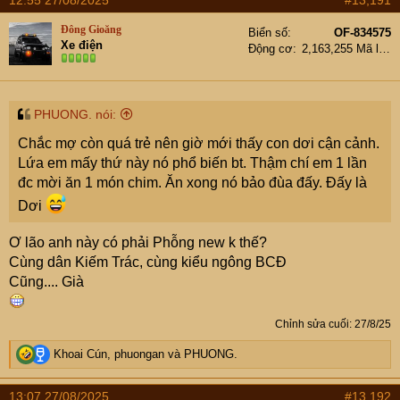
12:55 27/08/2025
#13,191
c
tắt đèn, đi vào phòng đóng cửa ngủ đi và để mở cửa
t
phòng giặt với ban công phòng khách, í đồ là nếu bạn
Đông Gioăng
Biển số
OF-834575
i
muốn sải cánh bay thì sẽ ko vướng víu gì.
Xe điện
Động cơ
2,163,255 Mã lực
o
Sáng nay em tỉnh dậy ra ngó bạn í thì đã ko thấy ở đó
n
nữa, ko biết bạn í bay đi lúc nào, ngoài trời thì mưa gió.
s
:
Em cũng ko biết bạn ở đó bao lâu rồi hay mới vào tạm
PHUONG. nói:
trú, em cũng hơi áy náy...
Chắc mợ còn quá trẻ nên giờ mới thấy con dơi cận cảnh.
Lứa em mấy thứ này nó phổ biến bt. Thậm chí em 1 lần
Chuyện hơi lẩm cẩm, em mong cả nhà bỏ quá cho em ạ.
đc mời ăn 1 món chim. Ăn xong nó bảo đùa đấy. Đấy là
Dơi
Ơ lão anh này có phải Phỗng new k thế?
Cùng dân Kiếm Trác, cùng kiểu ngông BCĐ
Cũng.... Già
Chỉnh sửa cuối:
27/8/25
R
Khoai Cún
,
phuongan
và
PHUONG.
e
a
13:07 27/08/2025
#13,192