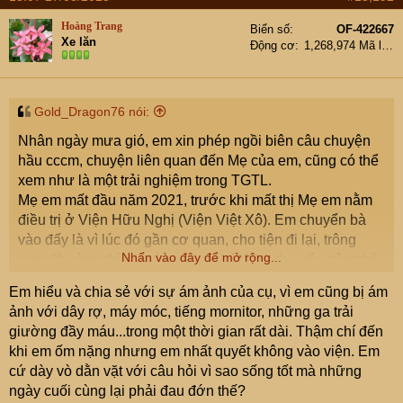
c
t
Hoàng Trang
Biển số
OF-422667
i
Xe lăn
Động cơ
1,268,974 Mã lực
o
n
s
:
Gold_Dragon76 nói:
Nhân ngày mưa gió, em xin phép ngồi biên câu chuyện
hầu cccm, chuyện liên quan đến Mẹ của em, cũng có thể
xem như là một trải nghiệm trong TGTL.
Mẹ em mất đầu năm 2021, trước khi mất thị Mẹ em nằm
điều trị ở Viện Hữu Nghị (Viện Việt Xô). Em chuyển bà
vào đấy là vì lúc đó gần cơ quan, cho tiện đi lại, trông
Nhấn vào đây để mở rộng...
nom (thường thì em và em trai chủ động thu xếp trông bà,
ko nhờ người trông, chỉ thuê lúc bí quá, không thu xếp
Em hiểu và chia sẻ với sự ám ảnh của cụ, vì em cũng bị ám
được).
ảnh với dây rợ, máy móc, tiếng mornitor, những ga trải
1. Trước khi mẹ em mất 1 tuần thì bà được chuyển về
giường đầy máu...trong một thời gian rất dài. Thậm chí đến
Khoa hồi sức cấp cứu (hoặc tương tự vậy, thường giai
khi em ốm nặng nhưng em nhất quyết không vào viện. Em
đoạn cuối của BN sẽ chuyển hết về đây). Chuyển về
cứ dày vò dằn vặt với câu hỏi vì sao sống tốt mà những
được 1 - 2 hôm gì đó thì chị gái em từ Miền Nam bay ra,
ngày cuối cùng lại phải đau đớn thế?
hỗ trợ hai ae chăm bà. Đến ngày cuối, nghĩ là chắc bà