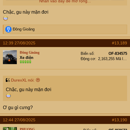
Nhấn vào đây để mở rộng...
Chậc, gu này mặn đơi
R
Đông Gioăng
e
a
12:39 27/08/2025
#13,189
c
t
Đông Gioăng
Biển số
OF-834575
i
Xe điện
Động cơ
2,163,255 Mã lực
o
n
s
:
DurexXL nói:
Chậc, gu này mặn đơi
Ơ gu gì cưng?
12:44 27/08/2025
#13,190
PHUONG.