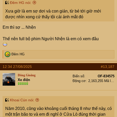
Đêm HG nói:
Xưa giờ là em sợ dơi và con gián, từ bé tới giờ mới
được nhìn xong cứ thấy tội cái ánh mắt đó
Em thì sợ ... Nhện
Thế nên full bộ phim Người Nhện là em có xem đâu
R
Đêm HG
e
a
12:34 27/08/2025
#13,187
c
t
Đông Gioăng
Biển số
OF-834575
i
Xe điện
Động cơ
2,163,255 Mã lực
o
n
s
:
Khoai Cún nói:
Năm 2010, cũng vào khoảng cuối tháng 8 như thế này, có
một trận bão to và em đi nghỉ ở Cửa Lò đúng thời gian