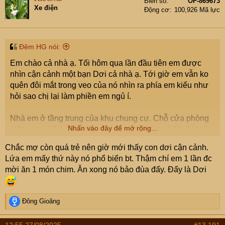
Biển số
OF-869673
Xe điện
Động cơ
100,926 Mã lực
Đêm HG nói:
Em chào cả nhà ạ. Tối hôm qua lần đầu tiên em được
nhìn cận cảnh một bạn Dơi cả nhà ạ. Tới giờ em vẫn ko
quên đôi mắt trong veo của nó nhìn ra phía em kiểu như
hỏi sao chị lại làm phiền em ngủ í.
Nhà em ở tầng trung của khu chung cư. Chỗ cửa phòng
Nhấn vào đây để mở rộng...
giặt em có kê 1 tủ kệ để các lọ hoa, đồ dùng bếp. Sát cửa
ra ban công và tủ em có cài trong đó nhiều các túi giấy có
Chắc mợ còn quá trẻ nên giờ mới thấy con dơi cận cảnh.
quai, bạn Dơi bạn í treo mình trên 1 quai túi giấy đó ạ.
Lứa em mấy thứ này nó phổ biến bt. Thậm chí em 1 lần đc
mời ăn 1 món chim. Ăn xong nó bảo đùa đấy. Đấy là Dơi
Khi cu con nhà em ra giặt đồ, nó nghe thấy tiếng động
nên mới phát hiện ra bạn í nằm trong góc khe đó, cu zai
mặt tái mét chạy vào gọi em ra, em bật đèn điện thoại
R
Đông Gioăng
chiếu vào bạn í. Lúc đó em chỉ thấy thương ánh mắt đó
e
chứ ko hề có cảm giác sợ hãi gì cả. Sau đó em bảo con
a