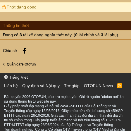
t
tắt đèn, đi vào phòng đóng cửa ngủ đi và để mở cửa
i
Thớt đang đóng
phòng giặt với ban công phòng khách, í đồ là nếu bạn
o
muốn sải cánh bay thì sẽ ko vướng víu gì.
n
s
Sáng nay em tỉnh dậy ra ngó bạn í thì đã ko thấy ở đó
Thông tin thớt
:
nữa, ko biết bạn í bay đi lúc nào, ngoài trời thì mưa gió.
Đang có
3
tài xế đang nghía thớt này. (
0
lái chính và
3
lái phụ)
Em cũng ko biết bạn ở đó bao lâu rồi hay mới vào tạm
trú, em cũng hơi áy náy...
Facebook
Chia sẻ:
Chuyện hơi lẩm cẩm, em mong cả nhà bỏ quá cho em ạ.
Quán cafe Otofun
Tiếng Việt
Liên hệ
Quy định và Nội quy
Trợ giúp
OTOFUN News
R
S
S
Bản quyền 2006 OTOFUN, bảo lưu mọi quyền. Ghi rõ nguồn "otofun.net" khi
sử dụng thông tin từ website này.
Giấy phép thiết lập mạng xã hội số 245/GP-BTTTT của Bộ Thông tin và
Truyền thông cấp ngày 13/05/2016; Giấy phép sửa đổi, bổ sung số 459/GP-
BTTTT cấp ngày 28/10/2019; Giấy xác nhận thay đổi địa chỉ thay đổi địa chỉ
trụ sở chính trong Giấy phép thiết lập mạng xã hội trên mạng số 137/GXN-
PTTH&TTĐT cấp ngày 28/06/2024 của Bộ Thông tin và Truyền thông.
Tên doanh nghiệp: Công ty Cổ phần OTV Truyền thông (OTV Media) Địa chỉ