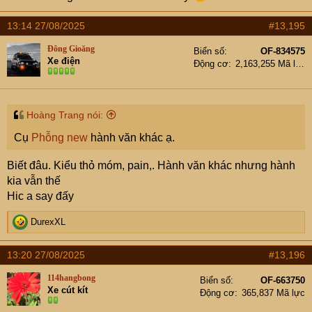
13:14 27/08/2025
#13,195
Đông Gioăng
Biển số
OF-834575
Xe điện
Động cơ
2,163,255 Mã lực
Hoàng Trang nói:
Cụ
Phỗng new
hành văn khác ạ.
Biết đâu. Kiểu thỏ móm, pain,. Hành văn khác nhưng hành
kia vẫn thế
Hic a say đấy
R
DurexXL
e
a
13:20 27/08/2025
#13,196
c
t
114hangbong
Biển số
OF-663750
i
Xe cút kít
Động cơ
365,837 Mã lực
o
n