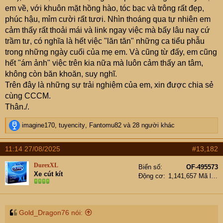
em về, với khuôn mặt hồng hào, tóc bạc và trông rất đẹp,
phúc hậu, mỉm cười rất tươi. Nhìn thoáng qua tự nhiên em
cảm thấy rất thoải mái và link ngay việc mà bấy lâu nay cứ
trầm tư, có nghĩa là hết việc "lăn tăn" những ca tiểu phẫu
trong những ngày cuối của mẹ em. Và cũng từ đấy, em cũng
hết "ám ảnh" việc trên kia nữa mà luôn cảm thấy an tâm,
không còn băn khoăn, suy nghĩ.
Trên đây là những sự trải nghiệm của em, xin được chia sẻ
cùng CCCM.
Thân./.
R
imagine170
,
tuyencity
,
Fantomu82
và 28 người khác
e
a
11:14 27/08/2025
#13,182
c
t
DurexXL
Biển số
OF-495573
i
Xe cút kít
Động cơ
1,141,657 Mã lực
o
n
s
:
Gold_Dragon76 nói: