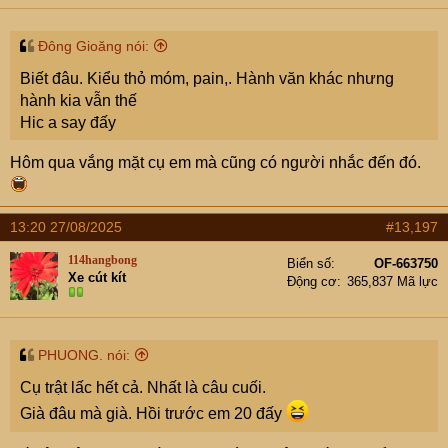
s
:
Đông Gioăng nói:
Biết đâu. Kiểu thỏ móm, pain,. Hành văn khác nhưng
hành kia vẫn thế
Hic a say đấy
Hôm qua vắng mặt cụ em mà cũng có người nhắc đến đó.
13:20 27/08/2025
#13,197
114hangbong
Biển số
OF-663750
Xe cút kít
Động cơ
365,837 Mã lực
PHUONG. nói:
Cụ trật lấc hết cả. Nhất là câu cuối.
Già đâu mà già. Hồi trước em 20 đấy