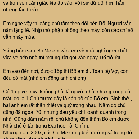
và trọn vẹn cảm giác kia ập vào, với sự dữ dội hơn hẳn
Sofa Phòng khách (lúc này em ở CC), nằm một tí thì em
những lần trước.
lại ngủ thiếp đi và bỗng Mơ thấy Mẹ em về, với khuôn
mặt hồng hào, tóc bạc và trông rất đẹp, phúc hậu, mỉm
Em nghe vậy thì càng chú tâm theo dõi bên Bố. Người vẫn
cười rất tươi. Nhìn thoáng qua tự nhiên em cảm thấy rất
nằm lặng lẽ. Nhịp thở phập phồng theo máy, còn các chỉ số
thoải mái và link ngay việc mà bấy lâu nay cứ trầm tư, có
vẫn nhảy múa.
nghĩa là hết việc "lăn tăn" những ca tiểu phẫu trong
những ngày cuối của mẹ em. Và cũng từ đấy, em cũng
Sáng hôm sau, 8h Mẹ em vào, em về nhà nghỉ ngơi chút,
hết "ám ảnh" việc trên kia nữa mà luôn cảm thấy an tâm,
vừa về đến nhà thì mọi người gọi vào ngay, Bố trở rồi
không còn băn khoăn, suy nghĩ.
Trên đây là những sự trải nghiệm của em, xin được chia
Em vào đến nơi, được 15p thì Bố em đi. Toàn bộ Vợ, con
sẻ cùng CCCM.
đều có mặt (nhà em đông anh chị em)
Thân./.
Có 1 người nữa không phải là người nhà, nhưng cũng có
mặt, đó là 1 Chú trước đây là cán bộ của Bố em. Sinh thời,
hai anh em rất thân thiết và quý trọng nhau. Năm đó chú
cũng đã ngoài 70, nhưng đau yếu chỉ loanh quanh trong
nhà. Cũng dăm năm rồi chú không đến thăm Bố em được.
Nhà chú ở tận trong Đại học Tài Chính.
Những năm 200x, các Cụ Mợ cũng biết đường sá trong đó