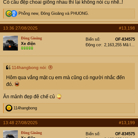
Có câu đệp choai giống nhau thì lại không nói cụ nhể..!
R
Phỗng new
,
Đông Gioăng
và
PHUONG.
e
a
13:36 27/08/2025
#13,198
c
t
Đông Gioăng
Biển số
OF-834575
i
Xe điện
Động cơ
2,163,255 Mã lực
o
n
s
:
114hangbong nói:
Hôm qua vắng mặt cụ em mà cũng có người nhắc đến
đó.
Ăn mảnh đẹp đê chế củ
R
114hangbong
e
a
13:48 27/08/2025
#13,199
c
t
Đông Gioăng
Biển số
OF-834575
i