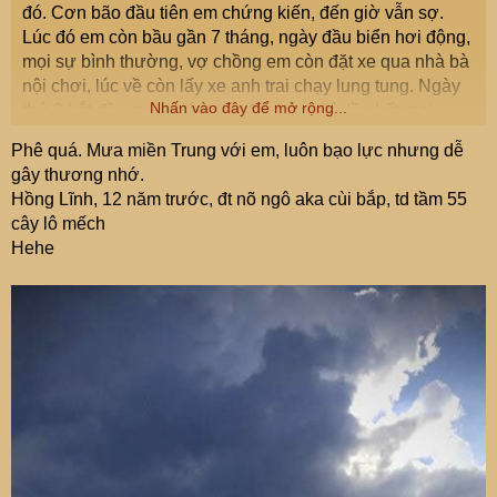
đó. Cơn bão đầu tiên em chứng kiến, đến giờ vẫn sợ.
Lúc đó em còn bầu gần 7 tháng, ngày đầu biển hơi động,
mọi sự bình thường, vợ chồng em còn đặt xe qua nhà bà
nội chơi, lúc về còn lấy xe anh trai chạy lung tung. Ngày
Nhấn vào đây để mở rộng...
thứ 2 bắt đầu mưa gió, quản lý nhà nghỉ dồn hết mọi
người lên khu nhà chính, vợ chồng anh chị cùng đoàn đi
Phê quá. Mưa miền Trung với em, luôn bạo lực nhưng dễ
lên Vinh chơi mà mưa gió to quá không về nổi. Bữa trưa,
gây thương nhớ.
ôm quả dưa lò dò ở cầu thang xuống bỗng rầm 1 cái cửa
Hồng Lĩnh, 12 năm trước, đt nõ ngô aka cùi bắp, td tầm 55
kính sảnh chính vỡ tan, may chưa bước xuống chứ thêm
cây lô mếch
1 bậc nữa lãnh đủ vụn thủy tinh. Em không nhớ rõ thời
Hehe
điểm bão vào là sáng hay chiều, nhưng nhớ mãi cảnh
phòng ở tầng 3, cửa sổ ban công đều được các chú quản
lý gia cố chặt chẽ mà nước hắt vào liên tục, sàn phòng
ngập nước, 2 vc ngồi với đống valy đồ đạc chất hết lên
giường. Nhìn ra cửa sổ chỉ thấy gió quần thảo, cảm giác
hoang mang gì đâu. Hôm sau gió lặng mưa tạnh, cảnh
vật tan hoang như chiến trường, đi lòng vòng mãi mới
kiếm được một hàng bánh khô ăn tạm. Chạy lên nhà bác
trả xe, trên đường cây đổ ngang dọc. Bà chị cùng đoàn
kể kẹt lại nhà cậu trên Vinh cũng cả đêm tát nước, cậu