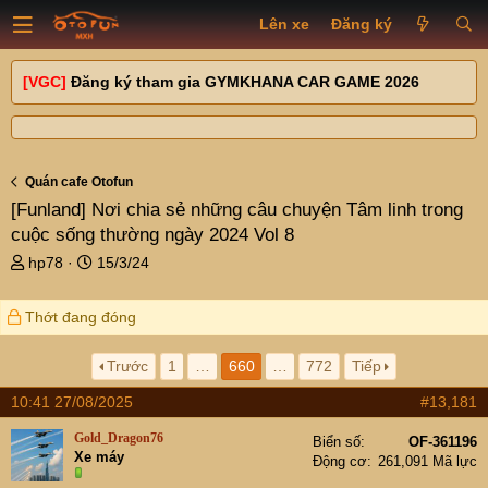
Lên xe
Đăng ký
[VGC]
Đăng ký tham gia GYMKHANA CAR GAME 2026
Quán cafe Otofun
[Funland]
Nơi chia sẻ những câu chuyện Tâm linh trong
cuộc sống thường ngày 2024 Vol 8
T
N
hp78
15/3/24
h
g
r
à
Thớt đang đóng
e
y
a
g
d
ử
Trước
1
…
660
…
772
Tiếp
s
i
10:41 27/08/2025
#13,181
t
a
Gold_Dragon76
Biển số
OF-361196
r
Xe máy
Động cơ
261,091 Mã lực
t