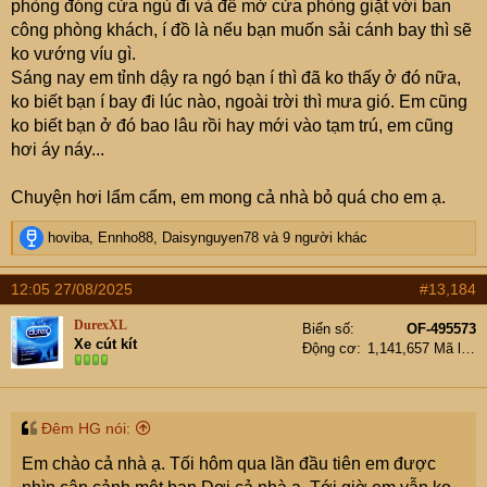
phòng đóng cửa ngủ đi và để mở cửa phòng giặt với ban
công phòng khách, í đồ là nếu bạn muốn sải cánh bay thì sẽ
ko vướng víu gì.
Sáng nay em tỉnh dậy ra ngó bạn í thì đã ko thấy ở đó nữa,
ko biết bạn í bay đi lúc nào, ngoài trời thì mưa gió. Em cũng
ko biết bạn ở đó bao lâu rồi hay mới vào tạm trú, em cũng
hơi áy náy...
Chuyện hơi lẩm cẩm, em mong cả nhà bỏ quá cho em ạ.
R
hoviba
,
Ennho88
,
Daisynguyen78
và 9 người khác
e
a
12:05 27/08/2025
#13,184
c
t
DurexXL
Biển số
OF-495573
i
Xe cút kít
Động cơ
1,141,657 Mã lực
o
n
s
:
Đêm HG nói:
Em chào cả nhà ạ. Tối hôm qua lần đầu tiên em được