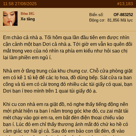
11:58 27/08/2025
#13,183
c
t
Đêm HG
Biển số
OF-883252
i
Xe tăng
Động cơ
81,856 Mã lực
o
n
s
Em chào cả nhà ạ. Tối hôm qua lần đầu tiên em được nhìn
:
cận cảnh một bạn Dơi cả nhà ạ. Tới giờ em vẫn ko quên đôi
mắt trong veo của nó nhìn ra phía em kiểu như hỏi sao chị
lại làm phiền em ngủ í.
Nhà em ở tầng trung của khu chung cư. Chỗ cửa phòng giặt
em có kê 1 tủ kệ để các lọ hoa, đồ dùng bếp. Sát cửa ra ban
công và tủ em có cài trong đó nhiều các túi giấy có quai, bạn
Dơi bạn í treo mình trên 1 quai túi giấy đó ạ.
Khi cu con nhà em ra giặt đồ, nó nghe thấy tiếng động nên
mới phát hiện ra bạn í nằm trong góc khe đó, cu zai mặt tái
mét chạy vào gọi em ra, em bật đèn điện thoại chiếu vào
bạn í. Lúc đó em chỉ thấy thương ánh mắt đó chứ ko hề có
cảm giác sợ hãi gì cả. Sau đó em bảo con tắt đèn, đi vào