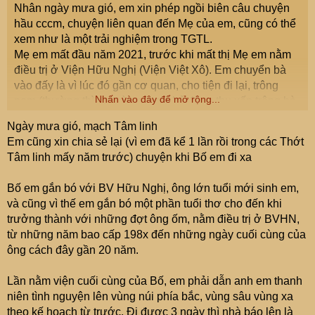
Nhân ngày mưa gió, em xin phép ngồi biên câu chuyện
hầu cccm, chuyện liên quan đến Mẹ của em, cũng có thể
xem như là một trải nghiệm trong TGTL.
Mẹ em mất đầu năm 2021, trước khi mất thị Mẹ em nằm
điều trị ở Viện Hữu Nghị (Viện Việt Xô). Em chuyển bà
vào đấy là vì lúc đó gần cơ quan, cho tiện đi lại, trông
Nhấn vào đây để mở rộng...
nom (thường thì em và em trai chủ động thu xếp trông bà,
ko nhờ người trông, chỉ thuê lúc bí quá, không thu xếp
Ngày mưa gió, mạch Tâm linh
được).
Em cũng xin chia sẻ lại (vì em đã kể 1 lần rồi trong các Thớt
1. Trước khi mẹ em mất 1 tuần thì bà được chuyển về
Tâm linh mấy năm trước) chuyện khi Bố em đi xa
Khoa hồi sức cấp cứu (hoặc tương tự vậy, thường giai
đoạn cuối của BN sẽ chuyển hết về đây). Chuyển về
Bố em gắn bó với BV Hữu Nghị, ông lớn tuổi mới sinh em,
được 1 - 2 hôm gì đó thì chị gái em từ Miền Nam bay ra,
và cũng vì thế em gắn bó một phần tuổi thơ cho đến khi
hỗ trợ hai ae chăm bà. Đến ngày cuối, nghĩ là chắc bà
trưởng thành với những đợt ông ốm, nằm điều trị ở BVHN,
vẫn còn nằm dài dài nữa nên Chị gái xin phép bay vào
từ những năm bao cấp 198x đến những ngày cuối cùng của
MN để thu xếp cv rồi lại bay ra sau (do hôm đi gấp nên
ông cách đây gần 20 năm.
còn tồn một số việc). Sáng hôm đó, em chở Chị ra Sân
bay Nội bài, bình thường sau khi Chị qua Cửa An nình thì
Lần nằm viện cuối cùng của Bố, em phải dẫn anh em thanh
em ra lấy xe về. Nhưng hôm đó, em không về ngay mà ra
niên tình nguyện lên vùng núi phía bắc, vùng sâu vùng xa
sảnh và ngồi tư lự một mình. Bỗng một lúc sau, Chị gái
theo kế hoạch từ trước. Đi được 3 ngày thì nhà báo lên là