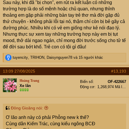
Sau này, khi đã "bị chọn", em rút ra kết luận có những
vẫn còn nằm dài dài nữa nên Chị gái xin phép bay vào
trường hợp là do số mệnh hoặc chủ quan, nhưng thỉnh
MN để thu xếp cv rồi lại bay ra sau (do hôm đi gấp nên
thoảng em gặp phải những bàn tay trẻ thơ mà đời gặp đủ
còn tồn một số việc). Sáng hôm đó, em chở Chị ra Sân
thứ chuyện - không phải lỗi tại nó, thậm chí còn bị bẻ gãy cả
bay Nội bài, bình thường sau khi Chị qua Cửa An nình thì
đường phúc. Nhiều khi có vẻ em giống như kẻ nói đạo lý.
em ra lấy xe về. Nhưng hôm đó, em không về ngay mà ra
Nhưng thực sự xem tay những trường hợp này em bị tụt
sảnh và ngồi tư lự một mình. Bỗng một lúc sau, Chị gái
mood, thở dài ngao ngán, chỉ mong đời trước sống cho tử tế
gọi điện bảo là Chị bị khụy chân xuống, không đi được,
để đời sau bớt khổ. Trẻ con có tội gì đâu!
đang ngồi ở chỗ cửa, ngay sau gần CB Hải quan để làm
thủ tục lúc vào ấy. Cùng lúc đó, em có thêm cuộc gọi khác
R
tuyencity
,
TRIHON
,
Daisynguyen78
và 15 người khác
của người nhà, bảo về Viện gấp, các Bác sỹ vừa hội
e
a
chẩn xong và đề nghị gặp người nhà để nói chuyện, tiên
13:09 27/08/2025
#13,193
c
lượng xấu.
t
Nghe xong, em gọi lại chị gái, bảo là hủy vé, hai chị em
Hoàng Trang
Biển số
OF-422667
i
Xe lăn
quay về Viện. Bà chị Ok thì lại đứng dậy, đi bình thường.
Động cơ
1,268,974 Mã lực
o
Trên đường về Viện, hai chị em có linh cảm mẹ sẽ không
n
s
qua được. Đến tầm 2h45 sáng hôm sau thì mẹ em đi.
:
2. Chuyện này xảy ra sau khi mẹ em mất được một năm.
Đông Gioăng nói:
Sau khi mẹ mất, cứ mỗi lần một mình trầm ngâm, em lại
Ơ lão anh này có phải Phỗng new k thế?
có cái gì đó trong lòng, ngẫm nghĩ việc "
Tại sao những
Cùng dân Kiếm Trác, cùng kiểu ngông BCĐ
ngày cuối cùng, không để mẹ yên mà vẫn đồng ý để Bác