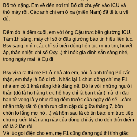
gọi điện bảo là Chị bị khụy chân xuống, không đi được,
Bố trở nặng. Em về đến nơi thì Bố đã chuyển vào ICU và
đang ngồi ở chỗ cửa, ngay sau gần CB Hải quan để làm
thở máy rồi. Các anh chị em ở xa (miền Nam) đã tề tựu về
thủ tục lúc vào ấy. Cùng lúc đó, em có thêm cuộc gọi khác
đủ.
của người nhà, bảo về Viện gấp, các Bác sỹ vừa hội
chẩn xong và đề nghị gặp người nhà để nói chuyện, tiên
Đêm đó là đêm cuối, em với ông Cậu trực bên giường ICU.
lượng xấu.
Tầm 1h sáng, máy chỉ số ở đầu giường báo tín hiệu liên tục.
Nghe xong, em gọi lại chị gái, bảo là hủy vé, hai chị em
Bsy sang, nhìn các chỉ số biến động liên tục (nhịp tim, huyết
quay về Viện. Bà chị Ok thì lại đứng dậy, đi bình thường.
áp, thân nhiệt, chỉ số Oxy...) thì nói: gia đình sẵn sàng nhé,
Trên đường về Viện, hai chị em có linh cảm mẹ sẽ không
trong ngày mai là Cụ đi
qua được. Đến tầm 2h45 sáng hôm sau thì mẹ em đi.
2. Chuyện này xảy ra sau khi mẹ em mất được một năm.
Bsy vừa ra thì mẹ F1 ở nhà alo em, nói là anh trông Bố cẩn
Sau khi mẹ mất, cứ mỗi lần một mình trầm ngâm, em lại
thận, em thấy là Bố đi rồi. Nhắc lại 1 chút, đồng chí mẹ F1
có cái gì đó trong lòng, ngẫm nghĩ việc "
Tại sao những
nhà em có 1 khả năng khá đáng nể. Đó là với những người
ngày cuối cùng, không để mẹ yên mà vẫn đồng ý để Bác
thân (dù là họ hàng trực hệ hay chỉ là bạn thân) mà khi đại
sỹ can thiệp, đang lành lặn bỗng dây dợ loằng ngoằng
hạn tử vong là y như rằng đêm trước của ngày đó sẽ ...cảm
khắp người và đau đớn
". Hình ảnh ngày cuối với đống
nhận thấy rất rõ (lạnh run cầm cập dù giữa tháng 7, bồn
máy móc, dây lọc máu, trợ thở, chuyển nước/thuốc.... cứ
chồn lo lắng mơ hồ ...) và hôm sau là có tin báo; em trực tiếp
ám ảnh em mãi, không dứt được. Cứ rảnh rỗi là lại hiện
chứng kiến khả năng này của đồng chí ấy cho đến thời điểm
lên làm bản thân cứ trầm ngâm. Cho đến khi giỗ đầu mẹ
đó là 2 lần rồi.
em xong, em quay ra HN, tối đó em nằm ngủ, tầm 1h
Và lúc gọi điện cho em, mẹ F1 cũng đang ngủ thì tỉnh giấc
sáng bỗng tỉnh giấc, ra khỏi phòng ngủ, qua nằm ghế