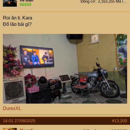
Xe điện
Động cơ
2,163,255 Mã lực
o
n
s
Roi ăn ti. Kara
:
Đố lão bài gì?
DurexXL
14:01 27/08/2025
#13,200