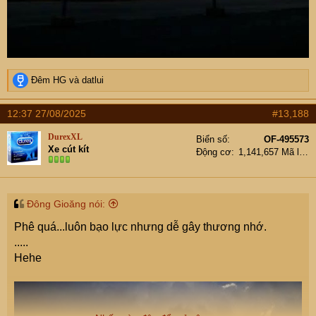
R
Đêm HG
và
datlui
e
a
12:37 27/08/2025
#13,188
c
t
DurexXL
Biển số
OF-495573
i
Xe cút kít
Động cơ
1,141,657 Mã lực
o
n
s
:
Đông Gioăng nói:
Phê quá...luôn bạo lực nhưng dễ gây thương nhớ.
.....
Hehe