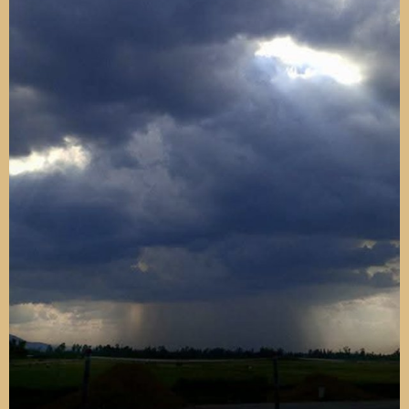
chị bảo 30 năm nay mới có cơn bão to thế này.
2 ngày sau thì về HN, suốt cả chuyến đi có mỗi ngày đầu
tiên có điện, 3 hôm còn lại đều sống lại tuổi thơ
.
Hôm về là 7h tối, trời trong, trăng sáng, có một vì sao xa
lấp lánh, em ngắm và cứ nghĩ ngôi sao đó thật đẹp, mong
con bé sau này cũng lấp lánh như vì sao kia..... bla....
bla... lược 1.000 từ tốt đẹp.
Sau này, con bé bướng và nghịch, mỗi lần bảo không
được, bà nội cháu lại thở dài bẩu tại nó đón bão từ bụng
mẹ, chả trách...
Nói chung vụ đó nhớ đời.