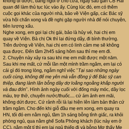
không đi được, đang ngồi ở chỗ cửa, ngay sau gần CB Hải
quan để làm thủ tục lúc vào ấy. Cùng lúc đó, em có thêm
cuộc gọi khác của người nhà, bảo về Viện gấp, các Bác sỹ
vừa hội chẩn xong và đề nghị gặp người nhà để nói chuyện,
tiên lượng xấu.
Nghe xong, em gọi lại chị gái, bảo là hủy vé, hai chị em
quay về Viện. Bà chị Ok thì lại đứng dậy, đi bình thường.
Trên đường về Viện, hai chị em có linh cảm mẹ sẽ không
qua được. Đến tầm 2h45 sáng hôm sau thì mẹ em đi.
2. Chuyện này xảy ra sau khi mẹ em mất được một năm.
Sau khi mẹ mất, cứ mỗi lần một mình trầm ngâm, em lại có
cái gì đó trong lòng, ngẫm nghĩ việc "
Tại sao những ngày
cuối cùng, không để mẹ yên mà vẫn đồng ý để Bác sỹ can
thiệp, đang lành lặn bỗng dây dợ loằng ngoằng khắp người
và đau đớn
". Hình ảnh ngày cuối với đống máy móc, dây lọc
máu, trợ thở, chuyển nước/thuốc.... cứ ám ảnh em mãi,
không dứt được. Cứ rảnh rỗi là lại hiện lên làm bản thân cứ
trầm ngâm. Cho đến khi giỗ đầu mẹ em xong, em quay ra
HN, tối đó em nằm ngủ, tầm 1h sáng bỗng tỉnh giấc, ra khỏi
phòng ngủ, qua nằm ghế Sofa Phòng khách (lúc này em ở
CC), nằm một tí thì em lại ngủ thiếp đi và bỗng Mơ thấy Mẹ