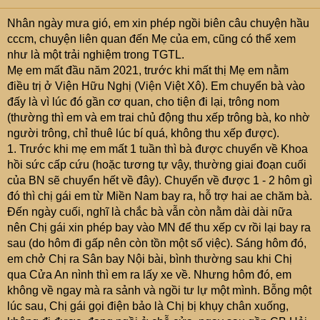
e
r
Nhân ngày mưa gió, em xin phép ngồi biên câu chuyện hầu
cccm, chuyện liên quan đến Mẹ của em, cũng có thể xem
như là một trải nghiệm trong TGTL.
Mẹ em mất đầu năm 2021, trước khi mất thị Mẹ em nằm
điều trị ở Viện Hữu Nghị (Viện Việt Xô). Em chuyển bà vào
đấy là vì lúc đó gần cơ quan, cho tiện đi lại, trông nom
(thường thì em và em trai chủ động thu xếp trông bà, ko nhờ
người trông, chỉ thuê lúc bí quá, không thu xếp được).
1. Trước khi mẹ em mất 1 tuần thì bà được chuyển về Khoa
hồi sức cấp cứu (hoặc tương tự vậy, thường giai đoạn cuối
của BN sẽ chuyển hết về đây). Chuyển về được 1 - 2 hôm gì
đó thì chị gái em từ Miền Nam bay ra, hỗ trợ hai ae chăm bà.
Đến ngày cuối, nghĩ là chắc bà vẫn còn nằm dài dài nữa
nên Chị gái xin phép bay vào MN để thu xếp cv rồi lại bay ra
sau (do hôm đi gấp nên còn tồn một số việc). Sáng hôm đó,
em chở Chị ra Sân bay Nội bài, bình thường sau khi Chị
qua Cửa An nình thì em ra lấy xe về. Nhưng hôm đó, em
không về ngay mà ra sảnh và ngồi tư lự một mình. Bỗng một
lúc sau, Chị gái gọi điện bảo là Chị bị khụy chân xuống,