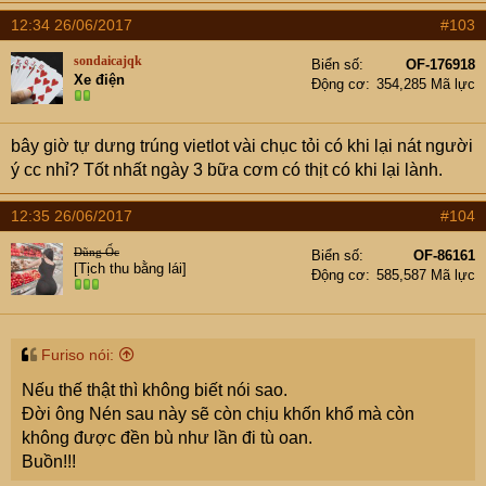
có công việc nuôi sống bản thân.
12:34 26/06/2017
#103
Nhưng bi kịch cũng từ đó. Không rút được tiền gốc ra tiêu
nên Nén đâm đơn kiện bố đẻ và chị gái. Những người đã
sondaicajqk
Biển số
OF-176918
Xe điện
miệt mài bỏ tiền bạc công sức ra đi tìm công lý.
Động cơ
354,285 Mã lực
bây giờ tự dưng trúng vietlot vài chục tỏi có khi lại nát người
ý cc nhỉ? Tốt nhất ngày 3 bữa cơm có thịt có khi lại lành.
12:35 26/06/2017
#104
Dũng Ốc
Biển số
OF-86161
[Tịch thu bằng lái]
Động cơ
585,587 Mã lực
Furiso nói:
Nếu thế thật thì không biết nói sao.
Đời ông Nén sau này sẽ còn chịu khốn khổ mà còn
không được đền bù như lần đi tù oan.
Buồn!!!