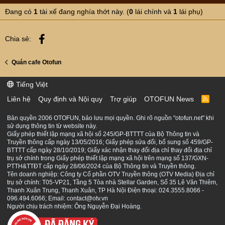
Đang có
1
tài xế đang nghía thớt này. (
0
lái chính và
1
lái phụ)
Facebook
Chia sẻ:
Quán cafe Otofun
Tiếng Việt
Liên hệ
Quy định và Nội quy
Trợ giúp
OTOFUN News
R
S
S
Bản quyền 2006 OTOFUN, bảo lưu mọi quyền. Ghi rõ nguồn "otofun.net" khi
sử dụng thông tin từ website này.
Giấy phép thiết lập mạng xã hội số 245/GP-BTTTT của Bộ Thông tin và
Truyền thông cấp ngày 13/05/2016; Giấy phép sửa đổi, bổ sung số 459/GP-
BTTTT cấp ngày 28/10/2019; Giấy xác nhận thay đổi địa chỉ thay đổi địa chỉ
trụ sở chính trong Giấy phép thiết lập mạng xã hội trên mạng số 137/GXN-
PTTH&TTĐT cấp ngày 28/06/2024 của Bộ Thông tin và Truyền thông.
Tên doanh nghiệp: Công ty Cổ phần OTV Truyền thông (OTV Media) Địa chỉ
trụ sở chính: T05-VP21, Tầng 5 Tòa nhà Stellar Garden, Số 35 Lê Văn Thiêm,
Thanh Xuân Trung, Thanh Xuân, TP Hà Nội Điện thoại: 024.3555.8066 -
096.494.6066; Email: contact@otv.vn
Người chịu trách nhiệm: Ông Nguyễn Đại Hoàng.