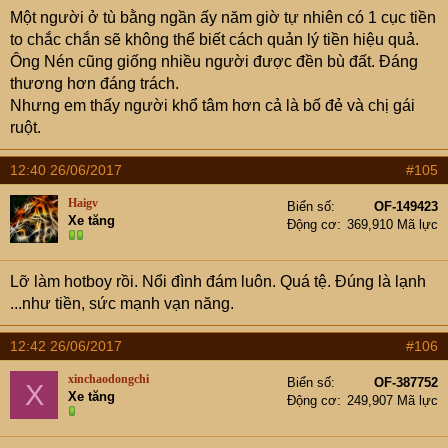
Một người ở tù bằng ngần ấy năm giờ tự nhiên có 1 cục tiền
to chắc chắn sẽ không thể biết cách quản lý tiền hiệu quả.
Ông Nén cũng giống nhiều người được đền bù đất. Đáng
thương hơn đáng trách.
Nhưng em thấy người khổ tâm hơn cả là bố đẻ và chị gái
ruột.
12:40 26/06/2017
#105
Haigv
Biển số
OF-149423
Xe tăng
Động cơ
369,910 Mã lực
Lỡ làm hotboy rồi. Nổi đình đám luôn. Quá tệ. Đúng là lạnh
...như tiền, sức mạnh vạn năng.
12:42 26/06/2017
#106
xinchaodongchi
Biển số
OF-387752
X
Xe tăng
Động cơ
249,907 Mã lực