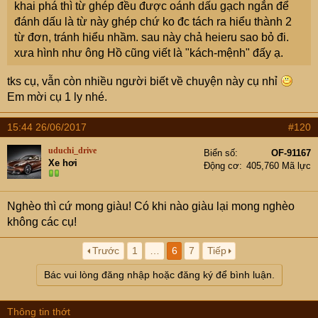
khai phá thì từ ghép đều được oánh dấu gạch ngắn để
đánh dấu là từ này ghép chứ ko đc tách ra hiểu thành 2
từ đơn, tránh hiểu nhầm. sau này chả heieru sao bỏ đi.
xưa hình như ông Hồ cũng viết là "kách-mệnh" đấy ạ.
tks cụ, vẫn còn nhiều người biết về chuyện này cụ nhỉ
Em mời cụ 1 ly nhé.
15:44 26/06/2017
#120
uduchi_drive
Biển số
OF-91167
Xe hơi
Động cơ
405,760 Mã lực
Nghèo thì cứ mong giàu! Có khi nào giàu lại mong nghèo
không các cụ!
Trước
1
…
6
7
Tiếp
Bác vui lòng đăng nhập hoặc đăng ký để bình luận.
Thông tin thớt