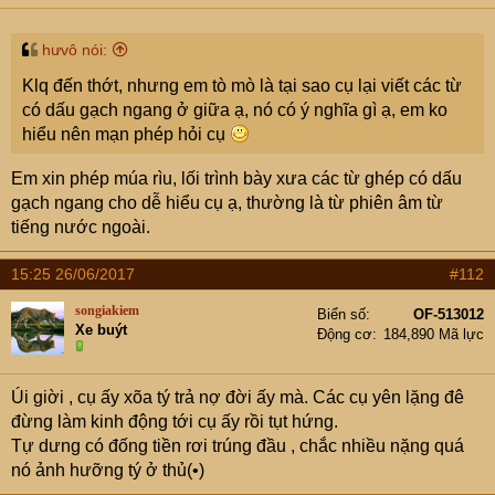
hưvô nói:
Klq đến thớt, nhưng em tò mò là tại sao cụ lại viết các từ
có dấu gạch ngang ở giữa ạ, nó có ý nghĩa gì ạ, em ko
hiểu nên mạn phép hỏi cụ
Em xin phép múa rìu, lối trình bày xưa các từ ghép có dấu
gạch ngang cho dễ hiểu cụ ạ, thường là từ phiên âm từ
tiếng nước ngoài.
15:25 26/06/2017
#112
songiakiem
Biển số
OF-513012
Xe buýt
Động cơ
184,890 Mã lực
Úi giời , cụ ấy xõa tý trả nợ đời ấy mà. Các cụ yên lặng đê
đừng làm kinh động tới cụ ấy rồi tụt hứng.
Tự dưng có đống tiền rơi trúng đầu , chắc nhiều nặng quá
nó ảnh hưỡng tý ở thủ(•)