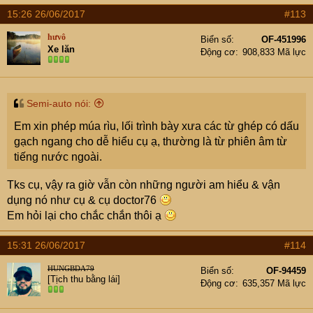
15:26 26/06/2017
#113
hưvô
Biển số
OF-451996
Xe lăn
Động cơ
908,833 Mã lực
Semi-auto nói:
Em xin phép múa rìu, lối trình bày xưa các từ ghép có dấu
gạch ngang cho dễ hiểu cụ ạ, thường là từ phiên âm từ
tiếng nước ngoài.
Tks cụ, vậy ra giờ vẫn còn những người am hiểu & vận
dụng nó như cụ & cụ doctor76
Em hỏi lại cho chắc chắn thôi ạ
15:31 26/06/2017
#114
HUNGBDA79
Biển số
OF-94459
[Tịch thu bằng lái]
Động cơ
635,357 Mã lực