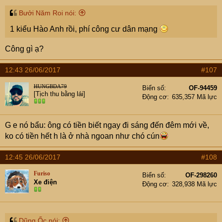
Bưởi Năm Roi nói:
1 kiểu Hào Anh rồi, phí công cư dân mạng
Công gì ạ?
12:43 26/06/2017
#107
HUNGBDA79
Biển số
OF-94459
[Tịch thu bằng lái]
Động cơ
635,357 Mã lực
G e nó bẩu: ông có tiền biết ngay đi sáng đến đêm mới về,
ko có tiền hết h là ở nhà ngoan như chó cún
12:45 26/06/2017
#108
Furiso
Biển số
OF-298260
Xe điện
Động cơ
328,938 Mã lực
Dũng Ốc nói: