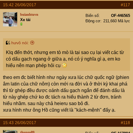
15:42 26/06/2017
#117
buianhtuvn
Biển số
OF-446565
Xe tải
Động cơ
211,660 Mã lực
hưvô nói:
Klq đến thớt, nhưng em tò mò là tại sao cụ lại viết các từ
có dấu gạch ngang ở giữa ạ, nó có ý nghĩa gì ạ, em ko
hiểu nên mạn phép hỏi cụ
theo em đc biết hình như ngày xưa lúc chữ quốc ngữ (phien
âm latin của chữ nôm) còn mới ra đời và ở thời kỳ khai phá
thì từ ghép đều được oánh dấu gạch ngắn để đánh dấu là
từ này ghép chứ ko đc tách ra hiểu thành 2 từ đơn, tránh
hiểu nhầm. sau này chả heieru sao bỏ đi.
xưa hình như ông Hồ cũng viết là "kách-mệnh" đấy ạ.
15:43 26/06/2017
#118
thupro89