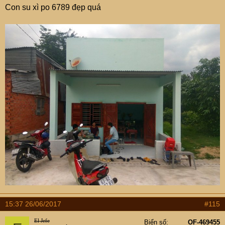
Con su xì po 6789 đẹp quá
15:37 26/06/2017
#115
El Jefe
Biển số
OF-469455