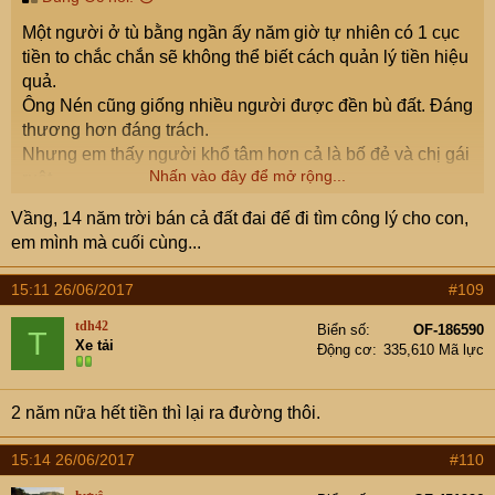
Một người ở tù bằng ngần ấy năm giờ tự nhiên có 1 cục
tiền to chắc chắn sẽ không thể biết cách quản lý tiền hiệu
quả.
Ông Nén cũng giống nhiều người được đền bù đất. Đáng
thương hơn đáng trách.
Nhưng em thấy người khổ tâm hơn cả là bố đẻ và chị gái
Nhấn vào đây để mở rộng...
ruột.
Vầng, 14 năm trời bán cả đất đai để đi tìm công lý cho con,
em mình mà cuối cùng...
15:11 26/06/2017
#109
tdh42
Biển số
OF-186590
T
Xe tải
Động cơ
335,610 Mã lực
2 năm nữa hết tiền thì lại ra đường thôi.
15:14 26/06/2017
#110