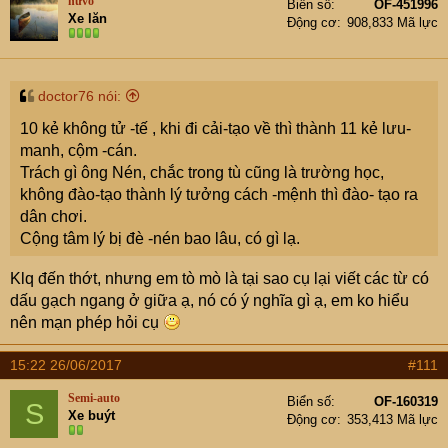
hưvô
Biển số
OF-451996
Xe lăn
Động cơ
908,833 Mã lực
doctor76 nói:
10 kẻ không tử -tế , khi đi cải-tạo về thì thành 11 kẻ lưu-
manh, cộm -cán.
Trách gì ông Nén, chắc trong tù cũng là trường học,
không đào-tạo thành lý tưởng cách -mệnh thì đào- tạo ra
dân chơi.
Cộng tâm lý bị đè -nén bao lâu, có gì lạ.
Klq đến thớt, nhưng em tò mò là tại sao cụ lại viết các từ có
dấu gạch ngang ở giữa ạ, nó có ý nghĩa gì ạ, em ko hiểu
nên mạn phép hỏi cụ
15:22 26/06/2017
#111
Semi-auto
Biển số
OF-160319
S
Xe buýt
Động cơ
353,413 Mã lực