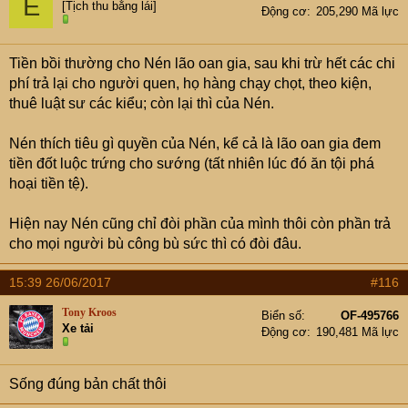
E
[Tịch thu bằng lái]
Động cơ
205,290 Mã lực
Tiền bồi thường cho Nén lão oan gia, sau khi trừ hết các chi
phí trả lại cho người quen, họ hàng chạy chọt, theo kiện,
thuê luật sư các kiểu; còn lại thì của Nén.
Nén thích tiêu gì quyền của Nén, kể cả là lão oan gia đem
tiền đốt luộc trứng cho sướng (tất nhiên lúc đó ăn tội phá
hoại tiền tệ).
Hiện nay Nén cũng chỉ đòi phần của mình thôi còn phần trả
cho mọi người bù công bù sức thì có đòi đâu.
15:39 26/06/2017
#116
Tony Kroos
Biển số
OF-495766
Xe tải
Động cơ
190,481 Mã lực
Sống đúng bản chất thôi