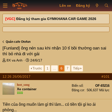
Lên xe
Đăng ký
[VGC]
Đăng ký tham gia GYMKHANA CAR GAME 2026
Quán cafe Otofun
[Funland]
ông nén sau khi nhận 10 tỉ bồi thường oan sai
thì bỏ nhà đi với gái
T
N
8X va Anh
24/6/17
h
g
Trước
1
…
6
7
Tiếp
r
à
e
y
12:26 26/06/2017
#101
a
g
d
ử
luot_song
Biển số
OF-65216
s
i
Xe container
Động cơ
506,637 Mã lực
t
a
r
Tiền của ông muốn làm gì thì làm... có tiền tội gì ko ái
t
phỏng...