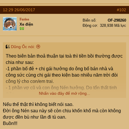
e
r
12:29 26/06/2017
#102
Furiso
Biển số
OF-298260
Xe điện
Động cơ
328,938 Mã lực
Dũng Ốc nói:
Theo biên bản thoả thuận tại toà thì tiền bồi thường được
chia như sau:
-1 phần bố đẻ + chị gái hưởng do ông bố bán nhà và
công sức cùng chị gái theo kiện bao nhiêu năm trời đòi
công lý cho con/em trai.
- 1 phần vợ cũ và con ông Nén hưởng. Do tổn thất tinh
Nhấn vào đây để mở rộng...
thần.
- Phần còn lại cỡ 7 tỉ ông Nén hưởng. Nhưng bố và chị
Nếu thế thật thì không biết nói sao.
gái tư vấn lập tài khoản đồng sở hữu giữa ông Nén và bố
Đời ông Nén sau này sẽ còn chịu khốn khổ mà còn không
đẻ. Mục đích: tiền đó gửi tiết kiệm mỗi tháng cũng vài
được đền bù như lần đi tù oan.
chục triệu tiền lãi thoải mái cho Nén sống mà không phải
Buồn!!!
làm gì. Vì họ biết bằng đó năm trong tù giờ Nén rất khó để