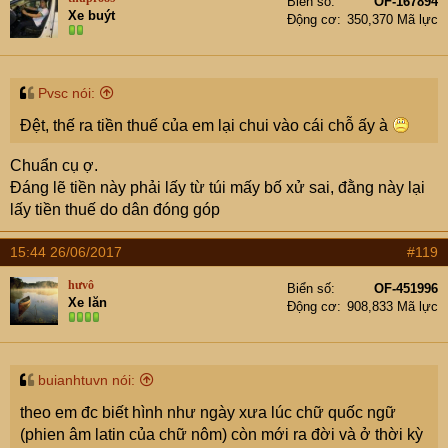
Biển số
OF-167894
Xe buýt
Động cơ
350,370 Mã lực
Pvsc nói:
Đệt, thế ra tiền thuế của em lại chui vào cái chỗ ấy à
Chuẩn cụ ợ.
Đáng lẽ tiền này phải lấy từ túi mấy bố xử sai, đằng này lại
lấy tiền thuế do dân đóng góp
15:44 26/06/2017
#119
hưvô
Biển số
OF-451996
Xe lăn
Động cơ
908,833 Mã lực
buianhtuvn nói:
theo em đc biết hình như ngày xưa lúc chữ quốc ngữ
(phien âm latin của chữ nôm) còn mới ra đời và ở thời kỳ