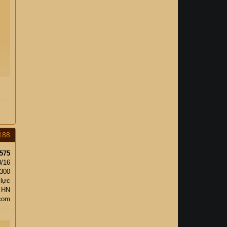
188
575
8/16
300
 lực
 HN
.com