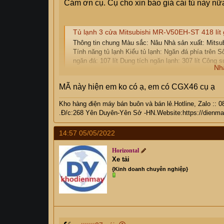
Cám ơn cụ. Cụ cho xin báo giá cái tủ này nữ
Tủ lạnh 3 cửa Mitsubishi MR-V50EH-ST 418 lít g
Thông tin chung Màu sắc: Nâu Nhà sản xuất: Mitsub
Tính năng tủ lạnh Kiểu tủ lạnh: Ngăn đá phía trên Số
ngăn đá: 107 lít Dung tích ngăn lạnh: 307 lít Công su
Nh
dienmaydatviet.com
MÃ này hiện em ko có ạ, em có CGX46 cụ ạ
Kho hàng điện máy bán buôn và bán lẻ.Hotline, Zalo ::
.Đ/c:268 Yên Duyên-Yên Sở -HN.Website:
https://dienm
14:57 05/05/2022
Horizontal
Xe tải
{Kinh doanh chuyên nghiệp}