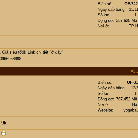
Biển số
OF-342
Ngày cấp bằng
13/1
Số km
1
Động cơ
357,625 Mã
Nơi ở
TP 
Giá siêu tốt!!! Link chi tiết
"ở đây"
 0966958898
#3,
Biển số
OF-31
Ngày cấp bằng
12/
Số km
1
Động cơ
767,452 Mã
Nơi ở
Hà
Website
yogabau
 9k.
h