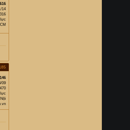
616
1/14
,316
 lực
HCM
185
146
3/09
,470
 lực
 Nội
.vn