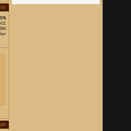
182
576
6/11
,004
 lực
183