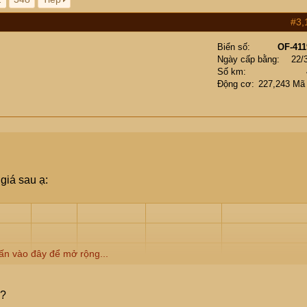
#3,
Biển số
OF-411
Ngày cấp bằng
22/
Số km
Động cơ
227,243 Mã
giá sau ạ:
ấn vào đây để mở rộng...
 GIÁ
ĐƠN VỊ
SỐ LƯỢNG
THÀNH TIỀN
GHI CHÚ
)?