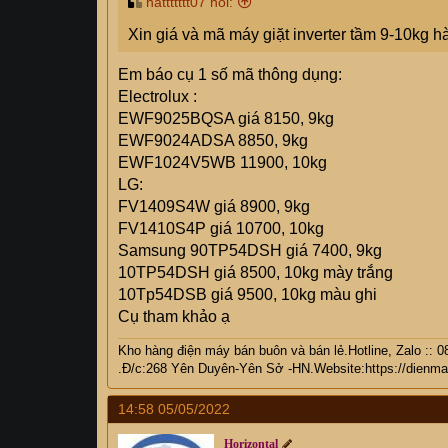
nattttttt07 nói:
Xin giá và mã máy giặt inverter tầm 9-10kg h
Em báo cụ 1 số mã thông dụng:
Electrolux :
EWF9025BQSA giá 8150, 9kg
EWF9024ADSA 8850, 9kg
EWF1024V5WB 11900, 10kg
LG:
FV1409S4W giá 8900, 9kg
FV1410S4P giá 10700, 10kg
Samsung 90TP54DSH giá 7400, 9kg
10TP54DSH giá 8500, 10kg mày trắng
10Tp54DSB giá 9500, 10kg màu ghi
Cụ tham khảo ạ
Kho hàng điện máy bán buôn và bán lẻ.Hotline, Zalo ::
.Đ/c:268 Yên Duyên-Yên Sở -HN.Website:
https://dienm
14:58 05/05/2022
Horizontal