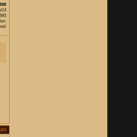
008
5/13
593
 lực
nói!
184