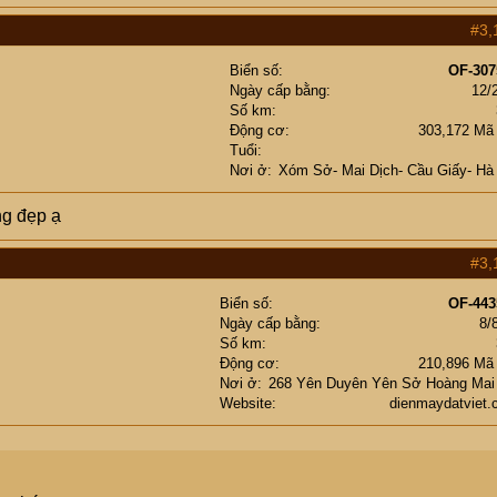
#3,
Biển số
OF-307
Ngày cấp bằng
12/
Số km
Động cơ
303,172 Mã
Tuổi
Nơi ở
Xóm Sở- Mai Dịch- Cầu Giấy- Hà
ng đẹp ạ
#3,
Biển số
OF-443
Ngày cấp bằng
8/
Số km
Động cơ
210,896 Mã
Nơi ở
268 Yên Duyên Yên Sở Hoàng Mai
Website
dienmaydatviet