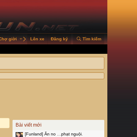
Chợ giời
PVOILVGC2026
Lên xe
Đăng ký
Tìm kiếm
Bài viết mới
[Funland]
Ăn no …phạt nguội.