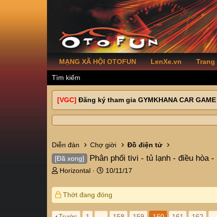
MẠNG XÃ HỘI OTOFUN
LenXe.vn
Trang
Tìm kiếm
[VGC]
Đăng ký tham gia GYMKHANA CAR GAME
Diễn đàn
Chợ giời
Đồ điện tử
Phân phối tivi - tủ lạnh - điều hòa -
[Đã xong]
T
N
Horizontal
10/11/17
h
g
r
à
Thớt đang đóng
e
y
a
g
d
ử
Trước
1
…
158
159
160
161
162