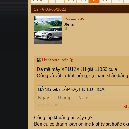
s
i
12:46 03/05/2022
t
a
Panamera 4S
r
Xe tải
t
e
r
Horizontal nói:
Dạ mã máy XPU12XKH giá 11350 cụ ạ
Công và vật tư tính riêng, cụ tham khảo bảng 
BẢNG GIÁ LẮP ĐẶT ĐIỀU HÒA
Ngày …. Tháng …. Năm ….
NV lắp đặt :
Nh
Số điện thoại :
Công lắp khoảng bn vậy cụ?
DANH MỤC
ĐƠN
Bên cụ có thanh toán online k ah(visa hoặc ck