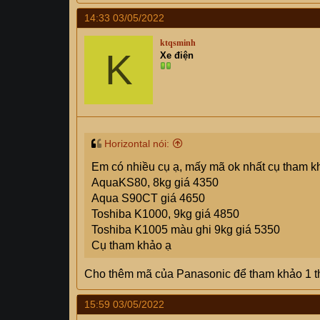
MÁY 9000 - 12000 BTU
300
14:33 03/05/2022
Ống đồng
170
ktqsminh
Chân giá
150
K
Xe điện
MÁY 18000
400
Ống đồng
200
Chân giá
150
MÁY 24000 BTU
500
Horizontal nói:
Ống đồng
220
Em có nhiều cụ ạ, mấy mã ok nhất cụ tham k
Chân giá
250
AquaKS80, 8kg giá 4350
Vật tư dùng chung
Aqua S90CT giá 4650
Dây điện
20
Toshiba K1000, 9kg giá 4850
Toshiba K1005 màu ghi 9kg giá 5350
Aptomat
100
Cụ tham khảo ạ
Ống thoát nước mềm
10
Cho thêm mã của Panasonic để tham khảo 1 t
Ống nước PVC
40
Bảo ôn cách nhiệt
30
15:59 03/05/2022
Công đục tường chôn ống
80