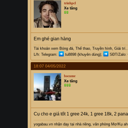
trinhpcl
Xe tăng
Em ghé gian hàng
Tài khoản xem Bóng đá, Thể thao, Truyền hình, Giải trí... 
L/h: Telegram:
tu8898
(khuyên dùng);
SĐT/Zalo:
18:07 04/05/2022
bocume
Xe tăng
Cụ cho e giá tốt 1 gree 24k, 1 gree 18k, 2 pana
yogabau.vn nhận dạy tại nhà riêng, văn phòng Mợ/Kụ
a