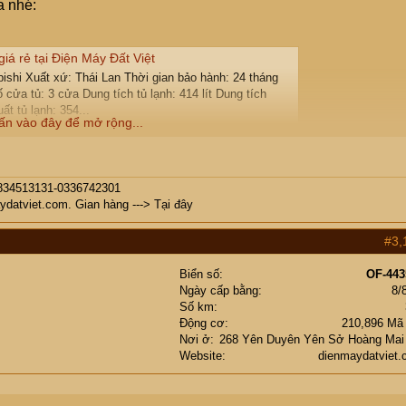
a nhé:
iá rẻ tại Điện Máy Đất Việt
ishi Xuất xứ: Thái Lan Thời gian bảo hành: 24 tháng
 cửa tủ: 3 cửa Dung tích tủ lạnh: 414 lít Dung tích
ất tủ lạnh: 354...
ấn vào đây để mở rộng...
 0834513131-0336742301
aydatviet.com
. Gian hàng --->
Tại đây
#3,
Biển số
OF-443
Ngày cấp bằng
8/
Số km
Động cơ
210,896 Mã
Nơi ở
268 Yên Duyên Yên Sở Hoàng Mai
Website
dienmaydatviet