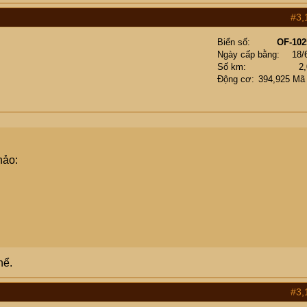
bộ
#3,
m
Biển số
OF-102
bộ
chân giá thường
Ngày cấp bằng
18/
bộ
Số km
2
Động cơ
394,925 Mã
m
bộ
chân giá thường
bộ
m
hảo:
m
m
cái
m
hể.
m
m
#3,
m