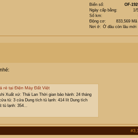
Biển số
OF-192
bộ
Ngày cấp bằng
1/
Số km
bộ
Động cơ
833,569 Mã
bộ
Nơi ở
Ở đâu còn lâu mới 
mối
m
bộ
 nhé:
 rẻ tại Điện Máy Đất Việt
hi Xuất xứ: Thái Lan Thời gian bảo hành: 24 tháng
cửa tủ: 3 cửa Dung tích tủ lạnh: 414 lít Dung tích
 tủ lạnh: 354...
#3,