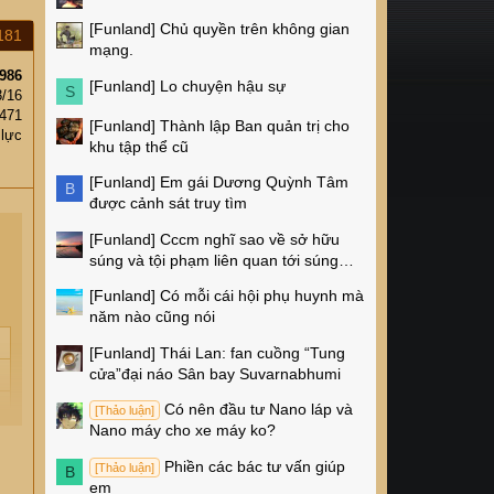
[Funland]
Chủ quyền trên không gian
181
mạng.
986
[Funland]
Lo chuyện hậu sự
S
3/16
471
[Funland]
Thành lập Ban quản trị cho
 lực
khu tập thể cũ
[Funland]
Em gái Dương Quỳnh Tâm
B
được cảnh sát truy tìm
[Funland]
Cccm nghĩ sao về sở hữu
súng và tội phạm liên quan tới súng
ống ở Mỹ
[Funland]
Có mỗi cái hội phụ huynh mà
năm nào cũng nói
[Funland]
Thái Lan: fan cuồng “Tung
cửa”đại náo Sân bay Suvarnabhumi
Có nên đầu tư Nano láp và
[Thảo luận]
Nano máy cho xe máy ko?
Phiền các bác tư vấn giúp
[Thảo luận]
B
em