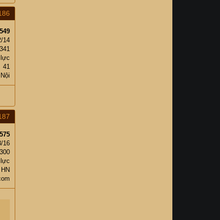
186
549
2/14
341
 lực
41
 Nội
187
575
8/16
300
 lực
 HN
.com