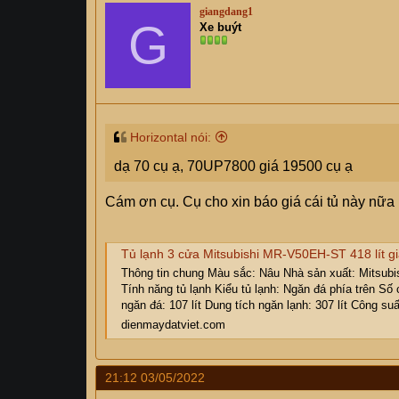
giangdang1
Bảo dưỡng
200
G
Xe buýt
Tháo máy 9000 - 12000 btu
200
Vật tư phụ( Ốc vít , băng dính,…)
100
Hàn ống
50
Công chạy ống đồng nhà khách có vt
100
Horizontal nói:
Hút chân không
100
dạ 70 cụ ạ, 70UP7800 giá 19500 cụ ạ
Nạp ga
Cám ơn cụ. Cụ cho xin báo giá cái tủ này nữa
Tủ lạnh 3 cửa Mitsubishi MR-V50EH-ST 418 lít giá
Thông tin chung Màu sắc: Nâu Nhà sản xuất: Mitsubis
Tính năng tủ lạnh Kiểu tủ lạnh: Ngăn đá phía trên Số 
ngăn đá: 107 lít Dung tích ngăn lạnh: 307 lít Công suất
dienmaydatviet.com
21:12 03/05/2022