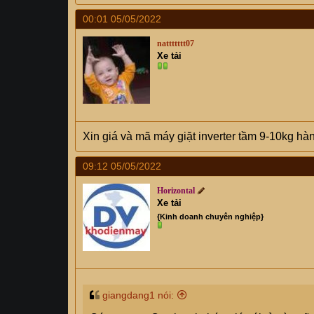
00:01 05/05/2022
nattttttt07
Xe tải
Xin giá và mã máy giặt inverter tầm 9-10kg hà
09:12 05/05/2022
Horizontal
Xe tải
{Kinh doanh chuyên nghiệp}
giangdang1 nói: