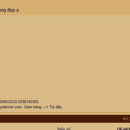
àng đẹp ạ
 0834513131-0336742301
aydatviet.com
. Gian hàng --->
Tại đây
#3,
Biển số
OF-443