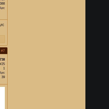
,388
 lực
hực
#7
738
0/25
1
 lực
39