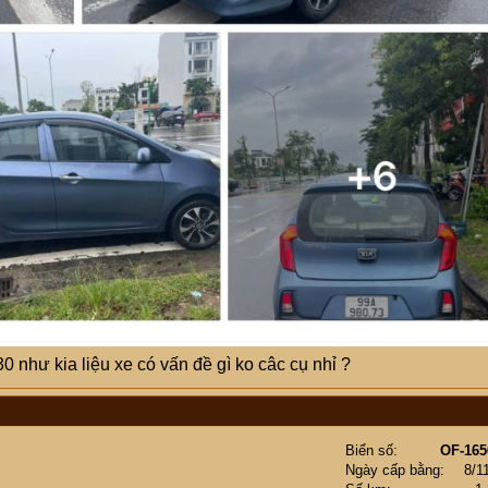
 như kia liệu xe có vấn đề gì ko câc cụ nhỉ ?
Biển số
OF-165
Ngày cấp bằng
8/1