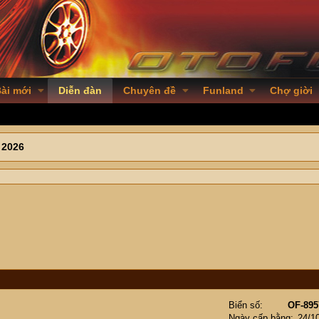
ài mới
Diễn đàn
Chuyên đề
Funland
Chợ giời
 2026
Biển số
OF-895
Ngày cấp bằng
24/1