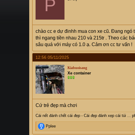
P
s
i
t
a
r
t
chào cc e dự đinhh mua con xe cũ. Đang ngó th
e
thì ngang tiền nhau 210 và 215tr . Theo các bá
r
sâu quá với máy có 1.0 ạ. Cảm ơn cc tư vấn !
12:56 05/11/2025
Kiabuoisang
Xe container
Cứ trẻ đẹp mà chơi
Cái nết đánh chết cái đẹp - Cái đẹp đánh xẹp cái túi ... 
R
Pplee
e