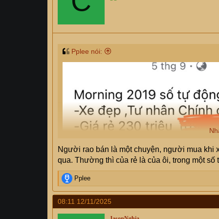
C
Pplee nói:
Nh
Người rao bán là một chuyện, người mua khi xu
qua. Thường thì của rẻ là của ôi, trong một số
R
Pplee
e
a
08:11 12/11/2025
c
t
JasonNghia