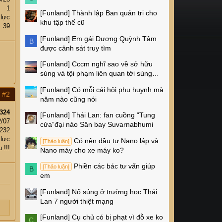
1
[Funland]
Thành lập Ban quản trị cho
 lực
khu tập thể cũ
39
[Funland]
Em gái Dương Quỳnh Tâm
B
được cảnh sát truy tìm
[Funland]
Cccm nghĩ sao về sở hữu
súng và tội phạm liên quan tới súng
ống ở Mỹ
[Funland]
Có mỗi cái hội phụ huynh mà
#2
năm nào cũng nói
324
[Funland]
Thái Lan: fan cuồng “Tung
2/07
cửa”đại náo Sân bay Suvarnabhumi
,232
 lực
Có nên đầu tư Nano láp và
[Thảo luận]
 !!!
Nano máy cho xe máy ko?
Phiền các bác tư vấn giúp
[Thảo luận]
B
em
[Funland]
Nổ súng ở trường học Thái
Lan 7 người thiệt mạng
[Funland]
Cụ chủ có bị phạt vì đỗ xe ko
C