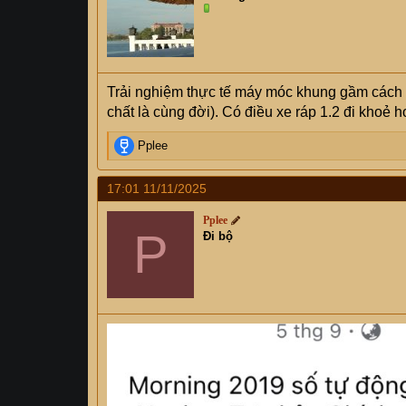
o
n
s
:
Trải nghiệm thực tế máy móc khung gầm cách 
chất là cùng đời). Có điều xe ráp 1.2 đi khoẻ 
R
Pplee
e
a
17:01 11/11/2025
c
t
Pplee
i
P
Đi bộ
o
n
s
: