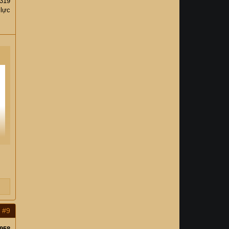
,319
 lực
#9