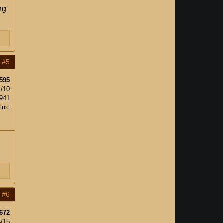
ng
#5
595
4/10
,941
 lực
#6
672
4/15