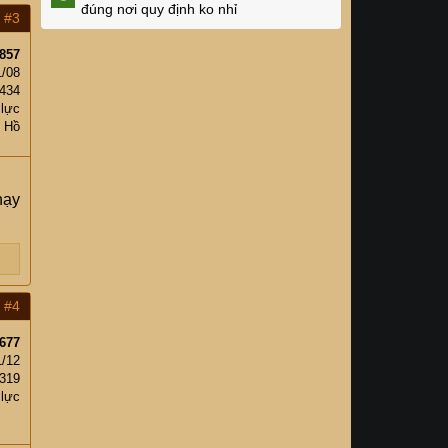
đúng nơi quy định ko nhỉ
#3
857
1/08
,434
 lực
 Hồ
hạy
#4
677
1/12
,319
 lực