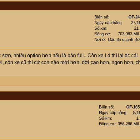
Biển số
OF-24
Ngày cấp bằng
27/1
Số km
21
Động cơ
703,983 Mã
Nơi ở
Đâu đó quanh Bờ
c sơn, nhiều option hơn nếu là bản full...Còn xe Ld thì lại đc cái
i, còn xe cũ thì cứ con nào mới hơn, đời cao hơn, ngon hơn, c
Biển số
OF-165
Ngày cấp bằng
8/1
Số km
1
Động cơ
356,286 Mã