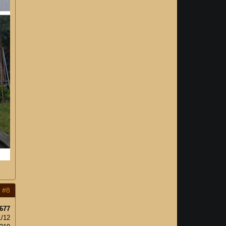
#8
677
1/12