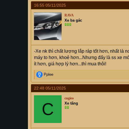
a
16:55 05/11/2025
c
t
RAVA
i
Xe ba gác
o
n
s
:
-Xe nk thì chất lượng lắp ráp tốt hơn, nhất là n
máy to hơn, khoẻ hơn...Nhưng đấy là ss xe mớ
ít hơn, giá hợp lý hơn...thì mua thôi!
R
Pplee
e
a
22:48 05/11/2025
c
t
cugieo
i
C
Xe tăng
o
n
s
: