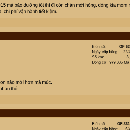
015 mà bảo dưỡng tốt thì đi còn chán mới hỏng. dòng kia morni
, chi phí vận hành tiết kiệm.
Biển số
OF-62
Ngày cấp bằng
22/
Số km
3
Động cơ
979,335 Mã
con nào mới hơn mà múc.
nhau thôi.
Biển số
OF-361
Ngày cấp bằng
6/