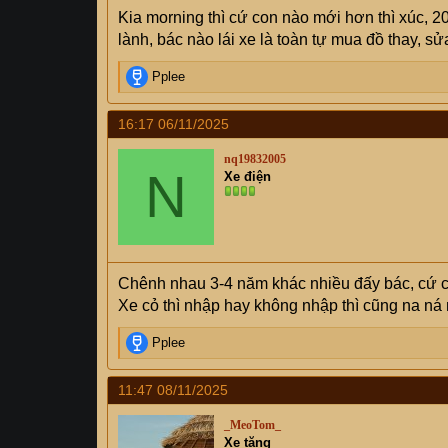
Kia morning thì cứ con nào mới hơn thì xúc, 2
lành, bác nào lái xe là toàn tự mua đồ thay, sửa
R
Pplee
e
a
16:17 06/11/2025
c
t
nq19832005
i
N
Xe điện
o
n
s
:
Chênh nhau 3-4 năm khác nhiều đấy bác, cứ 
Xe cỏ thì nhập hay không nhập thì cũng na ná 
R
Pplee
e
a
11:47 08/11/2025
c
t
_MeoTom_
i
Xe tăng