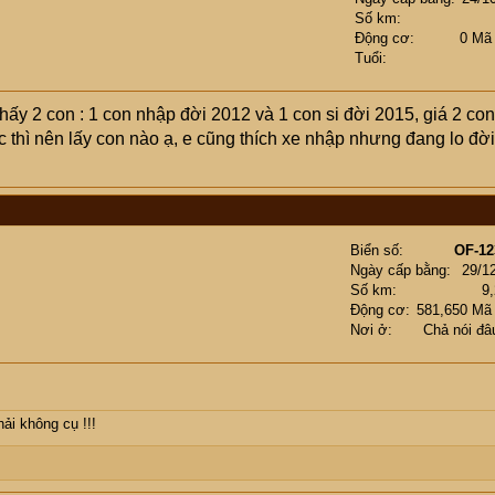
Số km
Động cơ
0 Mã
Tuổi
ấy 2 con : 1 con nhập đời 2012 và 1 con si đời 2015, giá 2 con
c thì nên lấy con nào ạ, e cũng thích xe nhập nhưng đang lo đời
Biển số
OF-12
Ngày cấp bằng
29/1
Số km
9
Động cơ
581,650 Mã
Nơi ở
Chả nói đâu
phải không cụ
!!!