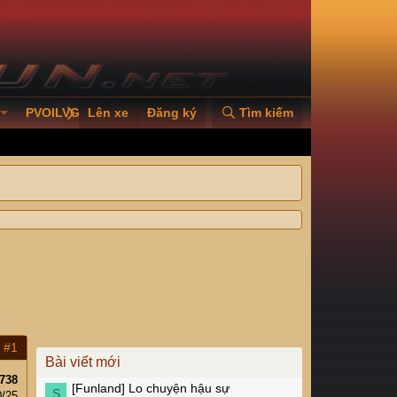
PVOILVGC2026
Lên xe
Đăng ký
Tìm kiếm
#1
Bài viết mới
738
[Funland]
Lo chuyện hậu sự
S
0/25