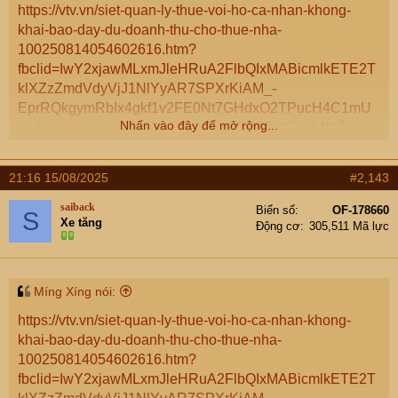
https://vtv.vn/siet-quan-ly-thue-voi-ho-ca-nhan-khong-
khai-bao-day-du-doanh-thu-cho-thue-nha-
100250814054602616.htm?
fbclid=IwY2xjawMLxmJleHRuA2FlbQIxMABicmlkETE2T
klXZzZmdVdyVjJ1NlYyAR7SPXrKiAM_-
EprRQkgymRbIx4gkf1v2FE0Nt7GHdxO2TPucH4C1mU
Nhấn vào đây để mở rộng...
myFeimw_aem_3XS7SQMwzYw50xtZ3pKZKA
Không
biết Thuế sẽ quản lý thế nào đây ạ
21:16 15/08/2025
#2,143
saiback
Biển số
OF-178660
S
Xe tăng
Động cơ
305,511 Mã lực
Míng Xíng nói:
https://vtv.vn/siet-quan-ly-thue-voi-ho-ca-nhan-khong-
khai-bao-day-du-doanh-thu-cho-thue-nha-
100250814054602616.htm?
fbclid=IwY2xjawMLxmJleHRuA2FlbQIxMABicmlkETE2T