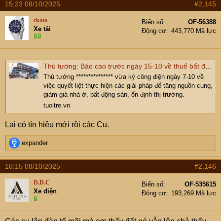
15:23 08/10/2025
#2,145
ckoto
Biển số
OF-56388
Xe tải
Động cơ
443,770 Mã lực
Thủ tướng: Báo cáo trước ngày 15-10 về thuế bất động sản, có giải pháp giảm giá nhà
Thủ tướng *************** vừa ký công điện ngày 7-10 về
việc quyết liệt thực hiện các giải pháp để tăng nguồn cung,
giảm giá nhà ở, bất động sản, ổn định thị trường.
tuoitre.vn
Lại có tín hiệu mới rồi các Cụ.
R
expander
e
a
16:15 08/10/2025
#2,146
c
t
D.D.C
Biển số
OF-535615
i
Xe điện
Động cơ
193,269 Mã lực
o
n
s