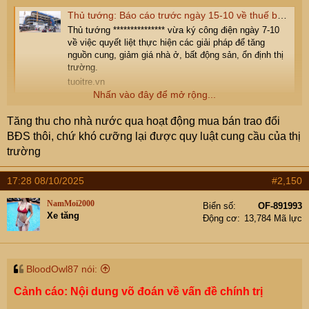
Thủ tướng: Báo cáo trước ngày 15-10 về thuế bất động sản, có giải pháp giảm giá nhà
Thủ tướng *************** vừa ký công điện ngày 7-10
về việc quyết liệt thực hiện các giải pháp để tăng
nguồn cung, giảm giá nhà ở, bất động sản, ổn định thị
trường.
tuoitre.vn
Nhấn vào đây để mở rộng...
Lại có tín hiệu mới rồi các Cụ.
Tăng thu cho nhà nước qua hoạt động mua bán trao đổi
BĐS thôi, chứ khó cưỡng lại được quy luật cung cầu của thị
trường
17:28 08/10/2025
#2,150
NamMoi2000
Biển số
OF-891993
Xe tăng
Động cơ
13,784 Mã lực
BloodOwl87 nói:
Cảnh cáo: Nội dung võ đoán về vấn đề chính trị