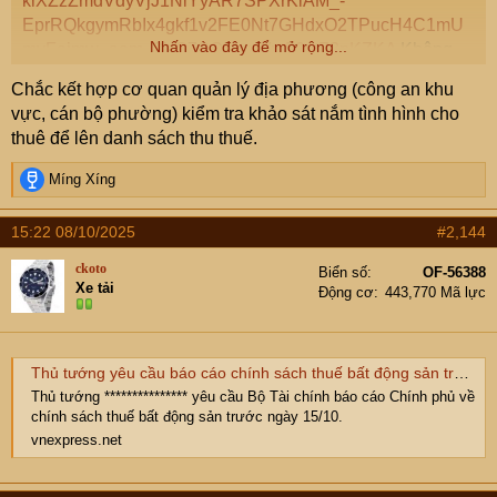
klXZzZmdVdyVjJ1NlYyAR7SPXrKiAM_-
EprRQkgymRbIx4gkf1v2FE0Nt7GHdxO2TPucH4C1mU
Nhấn vào đây để mở rộng...
myFeimw_aem_3XS7SQMwzYw50xtZ3pKZKA
Không
biết Thuế sẽ quản lý thế nào đây ạ
Chắc kết hợp cơ quan quản lý địa phương (công an khu
vực, cán bộ phường) kiểm tra khảo sát nắm tình hình cho
thuê để lên danh sách thu thuế.
R
Míng Xíng
e
a
15:22 08/10/2025
#2,144
c
t
ckoto
Biển số
OF-56388
i
Xe tải
Động cơ
443,770 Mã lực
o
n
s
:
Thủ tướng yêu cầu báo cáo chính sách thuế bất động sản trước 15/10
Thủ tướng *************** yêu cầu Bộ Tài chính báo cáo Chính phủ về
chính sách thuế bất động sản trước ngày 15/10.
vnexpress.net