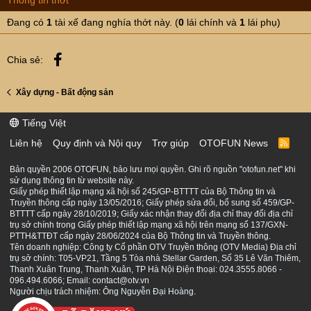
Đang có
1
tài xế đang nghía thớt này. (
0
lái chính và
1
lái phụ)
Facebook
Chia sẻ:
Xây dựng - Bất động sản
Tiếng Việt
Liên hệ
Quy định và Nội quy
Trợ giúp
OTOFUN News
R
S
S
Bản quyền 2006 OTOFUN, bảo lưu mọi quyền. Ghi rõ nguồn "otofun.net" khi
sử dụng thông tin từ website này.
Giấy phép thiết lập mạng xã hội số 245/GP-BTTTT của Bộ Thông tin và
Truyền thông cấp ngày 13/05/2016; Giấy phép sửa đổi, bổ sung số 459/GP-
BTTTT cấp ngày 28/10/2019; Giấy xác nhận thay đổi địa chỉ thay đổi địa chỉ
trụ sở chính trong Giấy phép thiết lập mạng xã hội trên mạng số 137/GXN-
PTTH&TTĐT cấp ngày 28/06/2024 của Bộ Thông tin và Truyền thông.
Tên doanh nghiệp: Công ty Cổ phần OTV Truyền thông (OTV Media) Địa chỉ
trụ sở chính: T05-VP21, Tầng 5 Tòa nhà Stellar Garden, Số 35 Lê Văn Thiêm,
Thanh Xuân Trung, Thanh Xuân, TP Hà Nội Điện thoại: 024.3555.8066 -
096.494.6066; Email: contact@otv.vn
Người chịu trách nhiệm: Ông Nguyễn Đại Hoàng.