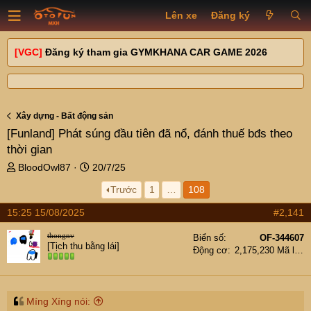
Lên xe
Đăng ký
[VGC]
Đăng ký tham gia GYMKHANA CAR GAME 2026
Xây dựng - Bất động sản
[Funland]
Phát súng đầu tiên đã nổ, đánh thuế bđs theo
thời gian
T
N
BloodOwl87
20/7/25
h
g
Trước
1
…
108
r
à
e
y
15:25 15/08/2025
#2,141
a
g
d
ử
thongnv
Biển số
OF-344607
s
i
[Tịch thu bằng lái]
Động cơ
2,175,230 Mã lực
t
a
r
t
Míng Xíng nói: