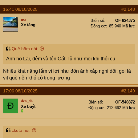
16:41 08/10/2025
#2,148
ncs
Biển số
OF-824375
Xe tăng
Động cơ
85,940 Mã lực
Quê bầm nói:
Anh họ Lại, đệm và tên Cất Tủ như mọi khi thôi cụ
Nhiều khả năng lắm vì lời như đồn ảnh xắp nghỉ dồi, gọi là
vịt què nên khó có trọng lượng
17:06 08/10/2025
#2,149
đen_đá
Biển số
OF-540872
Đ
Xe buýt
Động cơ
212,662 Mã lực
ckoto nói: