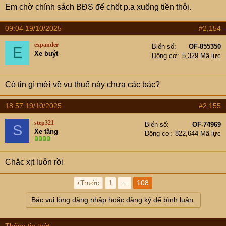
Em chờ chính sách BĐS để chốt p.a xuống tiền thôi.
09:04 19/10/2025
#2,154
expander
Biển số
OF-855350
E
Xe buýt
Động cơ
5,329 Mã lực
Có tin gì mới về vụ thuế này chưa các bác?
18:57 19/10/2025
#2,155
step321
Biển số
OF-74969
S
Xe tăng
Động cơ
822,644 Mã lực
Chắc xịt luôn rồi
Trước
1
…
108
Bác vui lòng đăng nhập hoặc đăng ký để bình luận.
Thông tin thớt