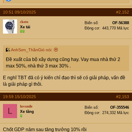
e
a
10:51 09/10/2025
#2,152
c
t
ckoto
Biển số
OF-56388
i
Xe tải
Động cơ
443,770 Mã lực
o
n
s
:
AnhSơn_ThầnGió nói:
Đề xuất của bộ xây dựng cũng hay. Vay mua nhà thứ 2
max 50%, nhà thứ 3 max 30% .
E nghĩ TBT đã có ý kiến chỉ đạo thì sẽ có giải pháp, vấn đề
là giải pháp gì thôi.
19:59 15/10/2025
#2,153
luvsmile
Biển số
OF-355546
L
Xe tăng
Động cơ
274,332 Mã lực
Chốt GDP năm sau tăng trưởng 10% rồi