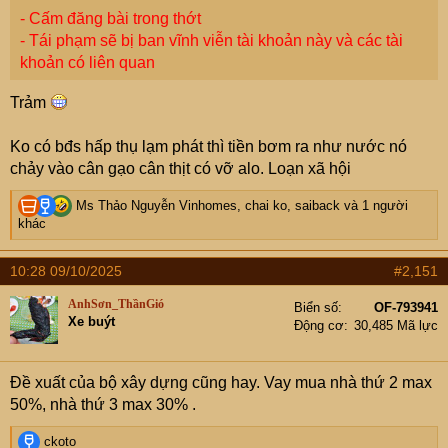
- Cấm đăng bài trong thớt
- Tái phạm sẽ bị ban vĩnh viễn tài khoản này và các tài
khoản có liên quan
Trảm
Ko có bđs hấp thụ lạm phát thì tiền bơm ra như nước nó
chảy vào cân gạo cân thịt có vỡ alo. Loạn xã hội
R
Ms Thảo Nguyễn Vinhomes
,
chai ko
,
saiback
và 1 người
e
khác
a
c
10:28 09/10/2025
#2,151
t
i
AnhSơn_ThầnGió
Biển số
OF-793941
o
Xe buýt
Động cơ
30,485 Mã lực
n
s
:
Đề xuất của bộ xây dựng cũng hay. Vay mua nhà thứ 2 max
50%, nhà thứ 3 max 30% .
R
ckoto