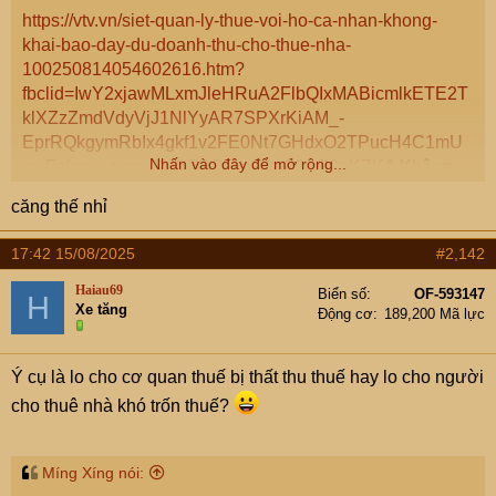
e
https://vtv.vn/siet-quan-ly-thue-voi-ho-ca-nhan-khong-
r
khai-bao-day-du-doanh-thu-cho-thue-nha-
100250814054602616.htm?
fbclid=IwY2xjawMLxmJleHRuA2FlbQIxMABicmlkETE2T
klXZzZmdVdyVjJ1NlYyAR7SPXrKiAM_-
EprRQkgymRbIx4gkf1v2FE0Nt7GHdxO2TPucH4C1mU
Nhấn vào đây để mở rộng...
myFeimw_aem_3XS7SQMwzYw50xtZ3pKZKA
Không
biết Thuế sẽ quản lý thế nào đây ạ
căng thế nhỉ
17:42 15/08/2025
#2,142
Haiau69
Biển số
OF-593147
H
Xe tăng
Động cơ
189,200 Mã lực
Ý cụ là lo cho cơ quan thuế bị thất thu thuế hay lo cho người
cho thuê nhà khó trốn thuế?
Míng Xíng nói: