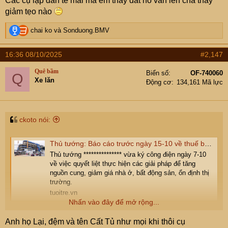
Các cụ lập đàn tế mãi mà em thấy đất nó vẫn lên chả thấy
:
giảm tẹo nào
R
chai ko
và
Sonduong.BMV
e
a
16:36 08/10/2025
#2,147
c
t
Quê bầm
Biển số
OF-740060
Q
i
Xe lăn
Động cơ
134,161 Mã lực
o
n
s
:
ckoto nói:
Thủ tướng: Báo cáo trước ngày 15-10 về thuế bất động sản, có giải pháp giảm giá nhà
Thủ tướng *************** vừa ký công điện ngày 7-10
về việc quyết liệt thực hiện các giải pháp để tăng
nguồn cung, giảm giá nhà ở, bất động sản, ổn định thị
trường.
tuoitre.vn
Nhấn vào đây để mở rộng...
Lại có tín hiệu mới rồi các Cụ.
Anh họ Lại, đệm và tên Cất Tủ như mọi khi thôi cụ