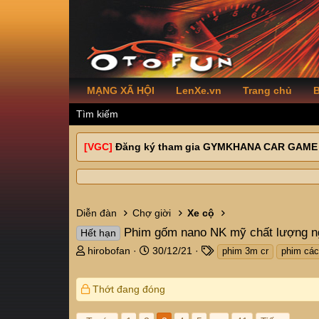
MẠNG XÃ HỘI
LenXe.vn
Trang chủ
B
Tìm kiếm
[VGC]
Đăng ký tham gia GYMKHANA CAR GAME
Diễn đàn
Chợ giời
Xe cộ
Phim gốm nano NK mỹ chất lượng nga
Hết hạn
T
N
T
hirobofan
30/12/21
phim 3m cr
phim các
h
g
a
r
à
g
Thớt đang đóng
e
y
s
a
g
d
ử