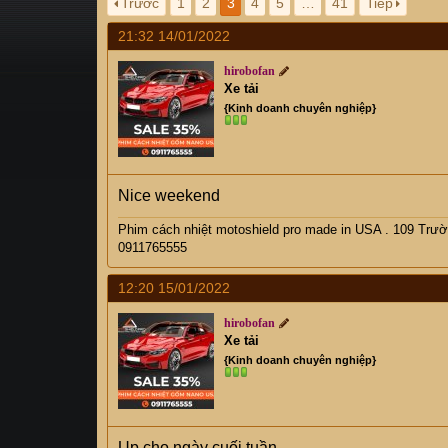
Trước
1
2
3
4
5
…
41
Tiếp
s
i
21:32 14/01/2022
t
a
hirobofan
r
Xe tải
t
{Kinh doanh chuyên nghiệp}
e
r
Nice weekend
Phim cách nhiệt motoshield pro made in USA . 109 Trườ
0911765555
12:20 15/01/2022
hirobofan
Xe tải
{Kinh doanh chuyên nghiệp}
Up cho ngày cuối tuần