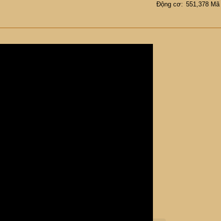
Động cơ
551,378 Mã