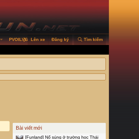
PVOILVGC2026
Lên xe
Đăng ký
Tìm kiếm
Bài viết mới
[Funland]
Nổ súng ở trường học Thái