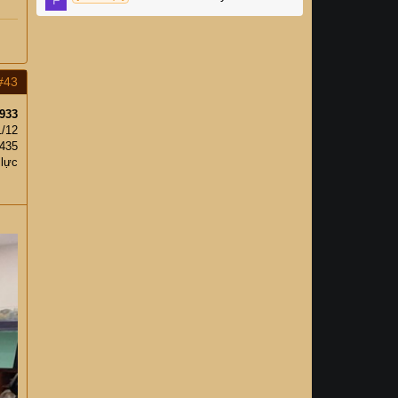
#43
933
1/12
435
 lực