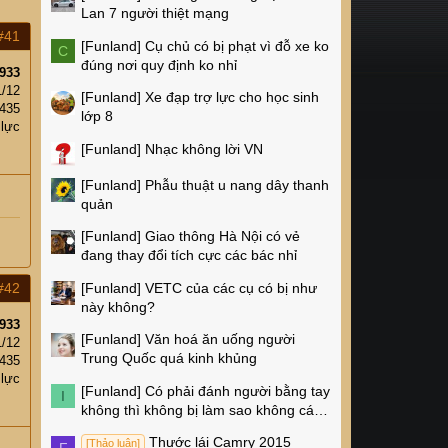
Lan 7 người thiệt mạng
#41
[Funland]
Cụ chủ có bị phạt vì đỗ xe ko
C
đúng nơi quy định ko nhỉ
933
1/12
[Funland]
Xe đạp trợ lực cho học sinh
435
lớp 8
 lực
[Funland]
Nhạc không lời VN
[Funland]
Phẫu thuật u nang dây thanh
quản
[Funland]
Giao thông Hà Nội có vẻ
đang thay đổi tích cực các bác nhỉ
[Funland]
VETC của các cụ có bị như
#42
này không?
933
[Funland]
Văn hoá ăn uống người
1/12
Trung Quốc quá kinh khủng
435
 lực
[Funland]
Có phải đánh người bằng tay
I
không thì không bị làm sao không các
cụ?
Thước lái Camry 2015
[Thảo luận]
F