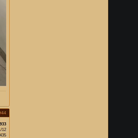
#44
933
1/12
435