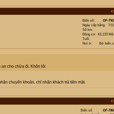
#
Biển số
OF-792
Ngày cấp bằng
7/1
Số km
Động cơ
43,133 Mã
Tuổi
Nơi ở
Bờ biển 
g an cho chừa đi. Khôn lỏi
hận chuyển khoản, chỉ nhận khách trả tiền mặt.
#
Biển số
OF-786