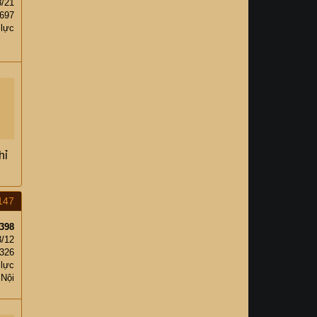
8/21
,697
 lực
hỉ
147
398
3/12
,326
 lực
 Nội