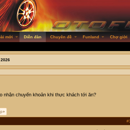
ài mới
Diễn đàn
Chuyên đề
Funland
Chợ giời
 2026
 nhận chuyển khoản khi thực khách tới ăn?
ếp
#