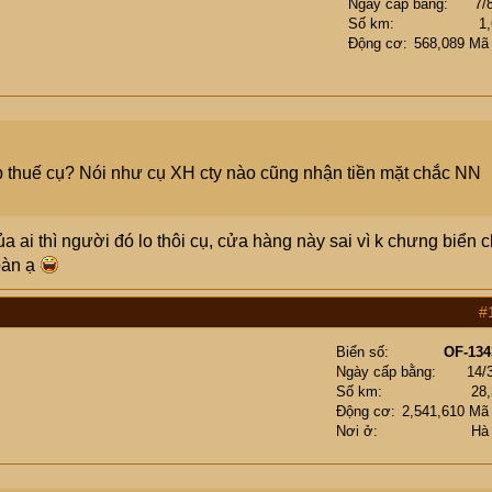
Ngày cấp bằng
7/
Số km
1
Động cơ
568,089 Mã
nộp thuế cụ? Nói như cụ XH cty nào cũng nhận tiền mặt chắc NN
a ai thì người đó lo thôi cụ, cửa hàng này sai vì k chưng biển c
bàn ạ
#
Biển số
OF-134
Ngày cấp bằng
14/
Số km
28
Động cơ
2,541,610 Mã
Nơi ở
Hà