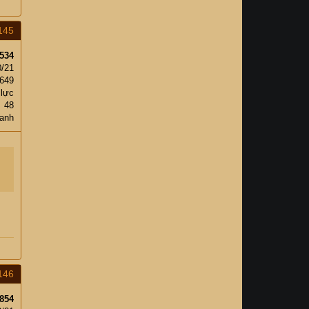
145
534
0/21
649
 lực
48
xanh
146
854