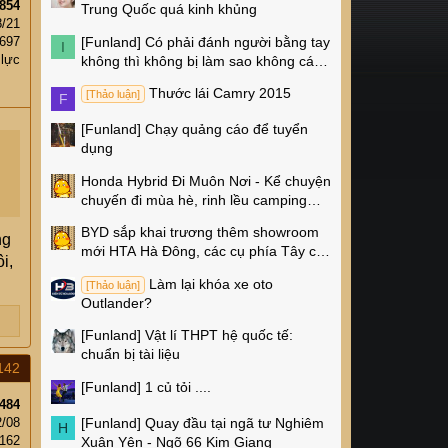
854
Trung Quốc quá kinh khủng
8/21
[Funland]
Có phải đánh người bằng tay
,697
I
 lực
không thì không bị làm sao không các
cụ?
Thước lái Camry 2015
[Thảo luận]
F
[Funland]
Chạy quảng cáo để tuyển
dụng
Honda Hybrid Đi Muôn Nơi - Kể chuyện
chuyến đi mùa hè, rinh lều camping
Naturehike 4 triệu về nhà!
BYD sắp khai trương thêm showroom
ng
mới HTA Hà Đông, các cụ phía Tây có
i,
thêm chỗ xem xe rồi!
Làm lại khóa xe oto
[Thảo luận]
Outlander?
[Funland]
Vật lí THPT hệ quốc tế:
chuẩn bị tài liệu
142
[Funland]
1 củ tỏi ....
484
[Funland]
Quay đầu tại ngã tư Nghiêm
2/08
H
,162
Xuân Yên - Ngõ 66 Kim Giang