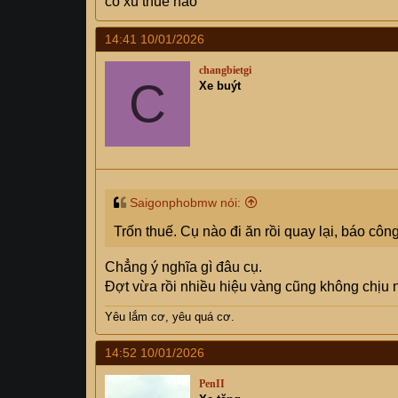
có xu thuế nào
14:41 10/01/2026
changbietgi
C
Xe buýt
Saigonphobmw nói:
Trốn thuế. Cụ nào đi ăn rồi quay lại, báo côn
Chẳng ý nghĩa gì đâu cụ.
Đợt vừa rồi nhiều hiệu vàng cũng không chịu n
Yêu
lắm cơ, yêu quá cơ.
14:52 10/01/2026
PenII