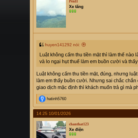
PenII
s
i
Xe tăng
t
a
r
t
e
r
huyen141292 nói:
Luật không cấm thu tiền mặt thì làm thế nào
và lo ngại hụt thuế làm em buồn cười và thấy
Luật không cấm thu tiền mặt, đúng, nhưng luật
làm em thấy buồn cười. Nhưng sai chắc chắn ở
giao dịch mặc định thì khách muốn trả gì mà p
R
hatinh5760
e
a
14:25 10/01/2026
c
t
chanthat123
i
Xe điện
o
n