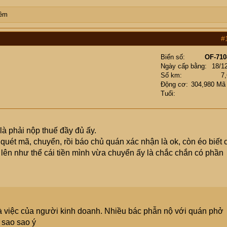
đêm
#
Biển số
OF-710
Ngày cấp bằng
18/1
Số km
7
Động cơ
304,980 Mã
Tuổi
à phải nộp thuế đầy đủ ấy.
quét mã, chuyển, rồi báo chủ quán xác nhận là ok, còn éo biết 
lên như thể cái tiền mình vừa chuyển ấy là chắc chắn có phần
 là việc của người kinh doanh. Nhiều bác phẫn nộ với quán phở
 sao sao ý