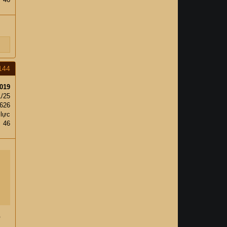
144
019
1/25
,626
 lực
46
o