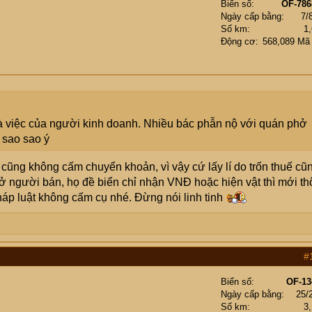
Biển số
OF-786
Ngày cấp bằng
7/
Số km
1
Động cơ
568,089 Mã
 là việc của người kinh doanh. Nhiều bác phẫn nộ với quán phở
 sao sao ý
 cũng không cấm chuyển khoản, vì vậy cứ lấy lí do trốn thuế cũ
 người bán, họ đề biển chỉ nhận VNĐ hoặc hiện vật thì mới thô
háp luật không cấm cụ nhé. Đừng nói linh tinh
#
Biển số
OF-13
Ngày cấp bằng
25/
Số km
3