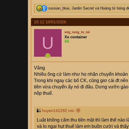
R
russian_blue
,
Jardin Secret
và
Hoàng tử bóng 
e
a
15:12 10/01/2026
c
t
ung_sung_tu_tai
i
U
Xe container
o
n
s
:
Vâng
Nhiều ông cứ làm như họ nhận chuyển khoản l
Trong khi ngay các bố CK, cũng giơ cái đt nên 
tiền vừa chuyển ấy nó đi đâu. Dưng vưỡn gào 
nộp thuế.
huyen141292 nói:
Luật không cấm thu tiền mặt thì làm thế nào
và lo ngại hụt thuế làm em buồn cười và thấy