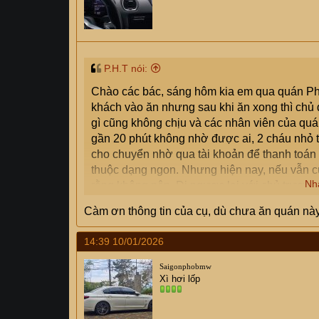
s
:
P.H.T nói:
Chào các bác, sáng hôm kia em qua quán P
khách vào ăn nhưng sau khi ăn xong thì chủ 
gì cũng không chịu và các nhân viên của quá
gần 20 phút không nhờ được ai, 2 cháu nhỏ t
cho chuyển nhờ qua tài khoản để thanh toán
thuộc dạng ngon. Nhưng hiện nay, nếu vẫn cứ
Nh
rằng không nên. Đi ngược lại với chủ trương 
Càm ơn thông tin của cụ, dù chưa ăn quán nà
14:39 10/01/2026
Saigonphobmw
Xì hơi lốp