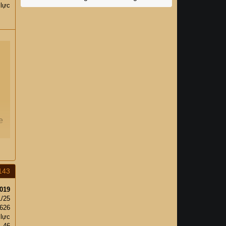
 lực
e
143
019
1/25
,626
 lực
46