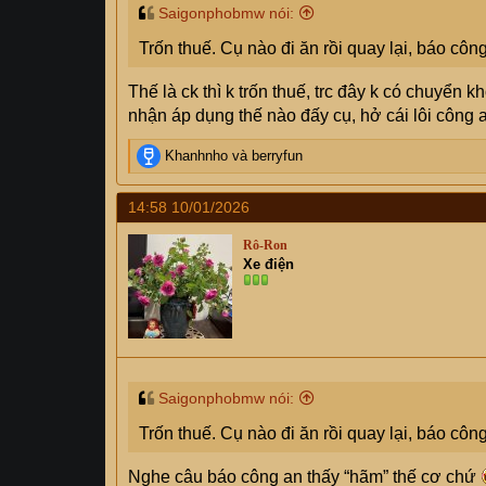
Saigonphobmw nói:
Trốn thuế. Cụ nào đi ăn rồi quay lại, báo côn
Thế là ck thì k trốn thuế, trc đây k có chuyển k
nhận áp dụng thế nào đấy cụ, hở cái lôi công 
R
Khanhnho
và
berryfun
e
a
14:58 10/01/2026
c
t
Rô-Ron
i
Xe điện
o
n
s
:
Saigonphobmw nói:
Trốn thuế. Cụ nào đi ăn rồi quay lại, báo côn
Nghe câu báo công an thấy “hãm” thế cơ chứ