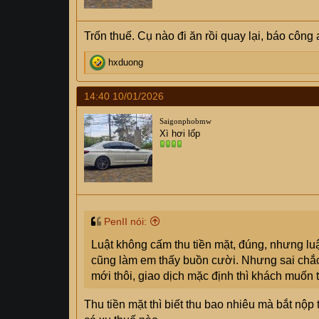
Trốn thuế. Cụ nào đi ăn rồi quay lại, báo công
R
hxduong
e
a
14:40 10/01/2026
c
t
Saigonphobmw
i
Xì hơi lốp
o
n
s
:
PenII nói:
Luật không cấm thu tiền mặt, đúng, nhưng luậ
cũng làm em thấy buồn cười. Nhưng sai chắc
mới thôi, giao dịch mặc định thì khách muốn 
Thu tiền mặt thì biết thu bao nhiêu mà bắt nộ