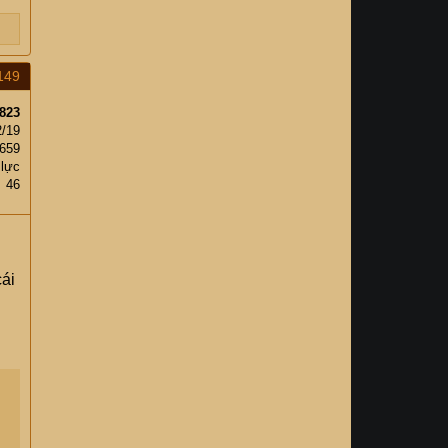
149
823
2/19
,659
 lực
46
cái