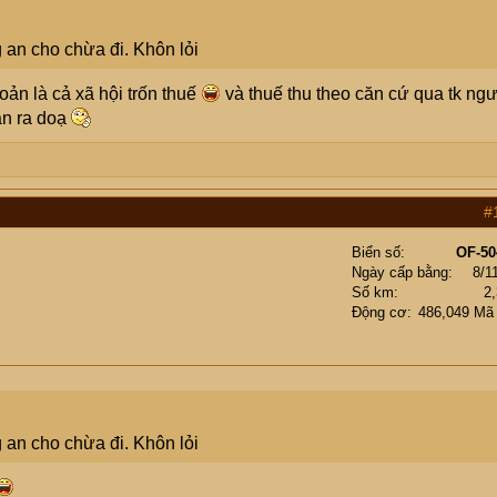
g an cho chừa đi. Khôn lỏi
hoản là cả xã hội trốn thuế
và thuế thu theo căn cứ qua tk ng
an ra doạ
#
Biển số
OF-50
Ngày cấp bằng
8/1
Số km
2
Động cơ
486,049 Mã
g an cho chừa đi. Khôn lỏi