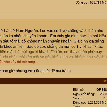
Động cơ
568,719 Mã
hở Lâm ở Nam Ngư ăn. Lúc vào có 1 vợ chồng và 2 cháu nhỏ
quán ko nhận chuyển khoản . Em thấy gia đình bác kia nói kiểu
n đều tỏ thái độ không nhận chuyển khoản. Gia đình kia đứng
hì khóc ầm lên. Sau đó cực chẳng đã mới có 1 vị khách khác
 tiền mặt. Là một người khách đến ăn, em thấy quán phở này
 chỉ nhận mỗi tiền mặt và gây khó khăn với khách như vậy thì 
ấn vào đây để mở rộng...
của cơ quan quản lý và rõ ràng em thấy nó rất kỳ quặc.
y bao giờ nhưng em cũng biết để mà tránh
#
Biển số
OF-898
Ngày cấp bằng
20/1
Số km
1
Động cơ
1,224,309 Mã
Tuổi