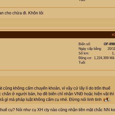
 an cho chừa đi. Khôn lỏi
#
Biển số
OF-898
Ngày cấp bằng
20/1
Số km
1
Động cơ
1,224,309 Mã
Tuổi
t cũng không cấm chuyển khoản, vì vậy cứ lấy lí do trốn thuế
 chắn ở người bán, họ đề biển chỉ nhận VNĐ hoặc hiện vật thì
trả gì mà pháp luật không cấm cụ nhé. Đừng nói linh tinh
p thuế cụ? Nói như cụ XH cty nào cũng nhận tiền mặt chắc NN k