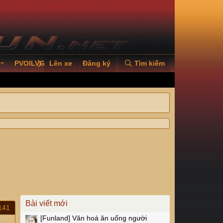
PVOILVGC2026
Lên xe
Đăng ký
Tìm kiếm
Bài viết mới
141
[Funland]
Văn hoá ăn uống người