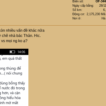
Biển số
OF-344
Ngày cấp bằng
28/1
Số km
6
Động cơ
2,175,230 Mã
Nơi ở
Hà
 còn nhiều vấn đề khác nữa
 chê nhà bác Thản. Hic.
 vs mọi ng ko ạ?