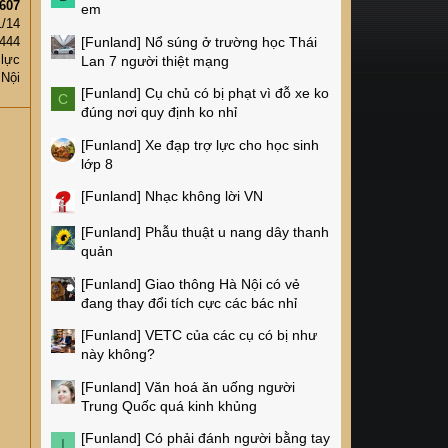
607
em
1/14
[Funland]
Nổ súng ở trường học Thái
,444
 lực
Lan 7 người thiệt mạng
 Nội
[Funland]
Cụ chủ có bị phạt vì đỗ xe ko
C
đúng nơi quy định ko nhỉ
[Funland]
Xe đạp trợ lực cho học sinh
lớp 8
[Funland]
Nhạc không lời VN
[Funland]
Phẫu thuật u nang dây thanh
quản
[Funland]
Giao thông Hà Nội có vẻ
đang thay đổi tích cực các bác nhỉ
[Funland]
VETC của các cụ có bị như
này không?
[Funland]
Văn hoá ăn uống người
Trung Quốc quá kinh khủng
[Funland]
Có phải đánh người bằng tay
I