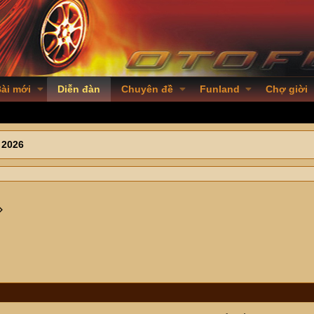
ài mới
Diễn đàn
Chuyên đề
Funland
Chợ giời
 2026