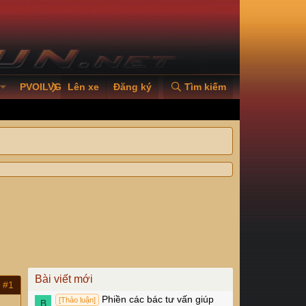
PVOILVGC2026
Lên xe
Đăng ký
Tìm kiếm
Bài viết mới
#1
Phiền các bác tư vấn giúp
[Thảo luận]
B