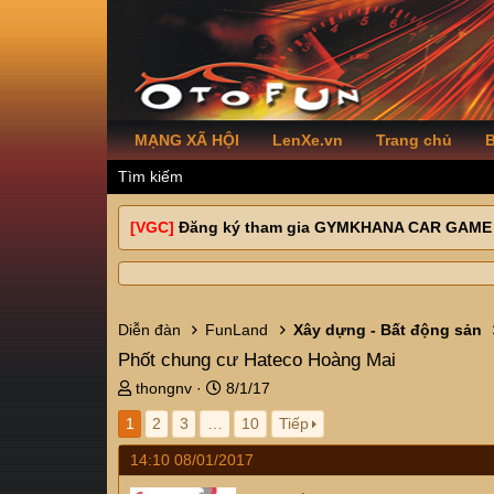
MẠNG XÃ HỘI
LenXe.vn
Trang chủ
B
Tìm kiếm
[VGC]
Đăng ký tham gia GYMKHANA CAR GAME
Diễn đàn
FunLand
Xây dựng - Bất động sản
Phốt chung cư Hateco Hoàng Mai
T
N
thongnv
8/1/17
h
g
1
2
3
…
10
Tiếp
r
à
e
y
14:10 08/01/2017
a
g
d
ử