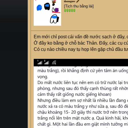
thongnv
s
i
[Tịch thu bằng lái]
t
a
r
t
e
Em mới chỉ post cái vấn đề nước sạch ở đây,
r
Ở đây ko bằng ở chỗ bác Thản. Đấy, các cụ cứ
Có cụ nào chiều nay tụ họp lên gặp chủ đầu tư