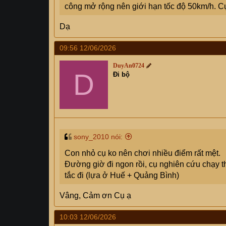
công mở rộng nên giới hạn tốc độ 50km/h. Cụ
Dạ
09:56 12/06/2026
DuyAn0724
D
Đi bộ
sony_2010 nói:
Con nhỏ cụ ko nên chơi nhiều điểm rất mệt.
Đường giờ đi ngon rồi, cụ nghiên cứu chạy 
tắc đi (lựa ở Huế + Quảng Bình)
Vâng, Cảm ơn Cụ ạ
10:03 12/06/2026