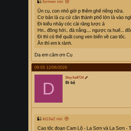
formen nói:
Ủn cụ, con nhỏ giờ p thêm ghế riêng nữa.
Cơ bản là cụ cứ căn thành phố lớn là vào ngh
Đi kiểu nhảy cóc cài răng lược á
Hn.. đồng hới.. đà nẵng.... ngược ra huế... đôn
Đi thì có thể quất cung ven biển về cao tốc.
Ăn thì em k rành.
Dạ em cảm ơn Cụ
09:55 12/06/2026
DuyAn0724
D
Đi bộ
kt13a2 nói:
Cao tốc đoạn Cam Lộ - La Sơn và La Sơn - 