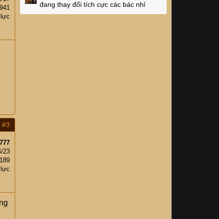
đang thay đổi tích cực các bác nhỉ
,941
 lực
#3
777
4/23
,189
 lực
ông