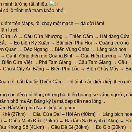
n mình tưởng rất nhiều.
hì có lộ trình mà tham khảo nhé!
N
ng điểm trên Maps, rồi chạy một mạch — đã đời lắm!
lần lượt:
→ Cửa Lò → Cầu Cửa Nhượng → Thiên Cầm → Hải đăng Cửa
ắc → Eo biển Kỳ Xuân → Bãi biển Phú Hội → Quảng trường
ơn Quan → Đèo Ngang → Biển Vũng Chùa → Làng bích hoạ
→ Cánh đồng điện gió Quảng Bình → Cầu Hiền Lương → Mũi
→ Biển Cửa Việt → Phá Tam Giang → Cầu Tam Giang → Cầu
 Ghost City An Bằng → Biển Phú Lộc → Biển Chày Mây → Bi
uan rồi bắt đầu từ Thiên Cầm — lộ trình các điểm tiếp theo giữ
ững con đèo gió lộng, những bãi biển hoang sơ vắng người, c
 thành phố ma An Bằng kỳ lạ mà đẹp đến nao lòng...
m Hải Vân phía Nam, tiếp tục ghim:
Khê (27km) → Cầu Cửa Đại – Hội An (40km) → Làng bích ho
) → Chùa Minh Đức (75km) → Bãi tắm Sa Huỳnh (14km) → Bã
Tàu Không Số (41km) → Cầu Đề Gi (38km) → Eo Gió (20km) →