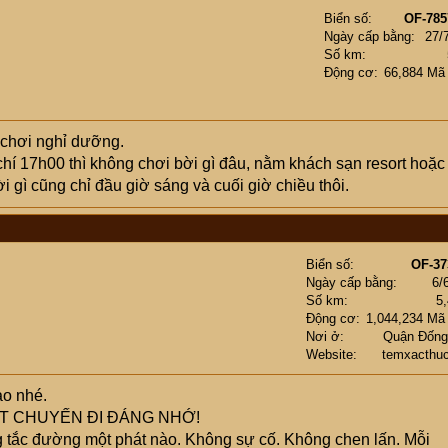
Biển số
OF-785
Ngày cấp bằng
27/
Số km
Động cơ
66,884 Mã
đi chơi nghỉ dưỡng.
hí 17h00 thì không chơi bời gì đâu, nằm khách sạn resort hoặc
i gì cũng chỉ đầu giờ sáng và cuối giờ chiều thôi.
Biển số
OF-37
Ngày cấp bằng
6/
Số km
5
Động cơ
1,044,234 Mã
Nơi ở
Quận Đống
Website
temxacthu
ảo nhé.
ỘT CHUYẾN ĐI ĐÁNG NHỚ!
g tắc đường một phát nào. Không sự cố. Không chen lấn. Mỗi