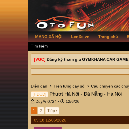
MẠNG XÃ HỘI
LenXe.vn
Trang chủ
B
Tìm kiếm
[VGC]
Đăng ký tham gia GYMKHANA CAR GAME
Diễn đàn
Trên từng cây số
Câu chuyện các chuy
Phượt Hà Nội - Đà Nẵng - Hà Nội
[HĐCĐ]
T
N
DuyAn0724
12/6/26
h
g
1
2
Tiếp
r
à
e
y
09:18 12/06/2026
a
g
d
ử