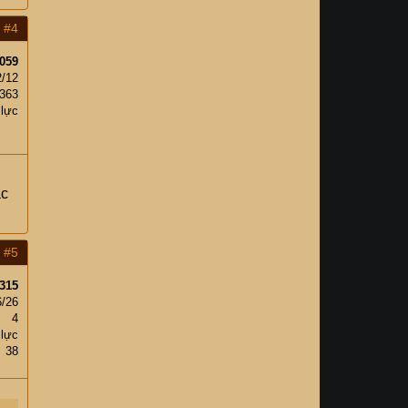
#4
059
2/12
,363
 lực
ắc
#5
315
6/26
4
 lực
38