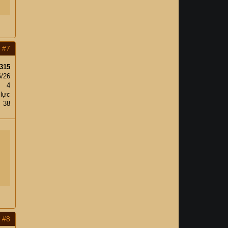
#7
315
6/26
4
 lực
38
#8