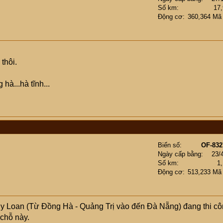
Số km
17
Động cơ
360,364 Mã
thôi.
hà...hà tĩnh...
Biển số
OF-832
Ngày cấp bằng
23/
Số km
1
Động cơ
513,233 Mã
y Loan (Từ Đồng Hà - Quảng Trị vào đến Đà Nẵng) đang thi c
 chỗ này.