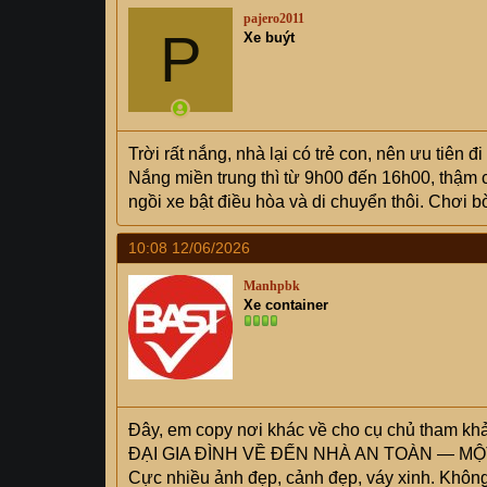
pajero2011
P
Xe buýt
Trời rất nắng, nhà lại có trẻ con, nên ưu tiên 
Nắng miền trung thì từ 9h00 đến 16h00, thậm c
ngồi xe bật điều hòa và di chuyển thôi. Chơi bờ
10:08 12/06/2026
Manhpbk
Xe container
Đây, em copy nơi khác về cho cụ chủ tham kh
ĐẠI GIA ĐÌNH VỀ ĐẾN NHÀ AN TOÀN — M
Cực nhiều ảnh đẹp, cảnh đẹp, váy xinh. Khôn