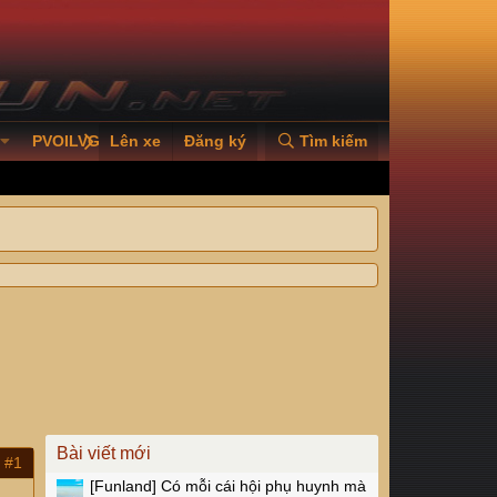
PVOILVGC2026
Lên xe
Đăng ký
Tìm kiếm
Bài viết mới
#1
[Funland]
Có mỗi cái hội phụ huynh mà