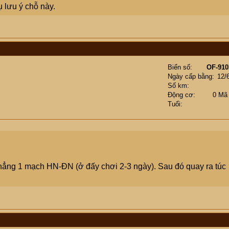
 lưu ý chỗ này.
Biển số
OF-910
Ngày cấp bằng
12/
Số km
Động cơ
0 Mã
Tuổi
thẳng 1 mạch HN-ĐN (ở đấy chơi 2-3 ngày). Sau đó quay ra túc