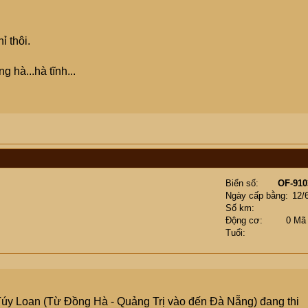
ỉ thôi.
g hà...hà tĩnh...
Biển số
OF-910
Ngày cấp bằng
12/
Số km
Động cơ
0 Mã
Tuổi
Túy Loan (Từ Đồng Hà - Quảng Trị vào đến Đà Nẵng) đang thi