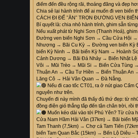
điểm đến đều rộng rãi, thoáng đãng và đẹp hơ
Chia sẻ lại hành trình để ai muốn đi ven biển t
CÁCH ĐI ĐỂ "ĂN" TRỌN ĐƯỜNG VEN BIỂ
Bí quyết là: chia nhỏ hành trình, ghim sẵn từ
Nếu xuất phát từ Nghi Sơn (Thanh Hoá), ghim 
Đường ven biển Nghi Sơn → Cầu Cửa Hội 
Nhượng → Bãi Cu Kỳ → Đường ven biển Kỳ B
biển Kỳ Ninh → Bãi biển Kỳ Nam → Hoành S
Cảnh Dương → Bãi Đá Nhảy → Biển Nhật Lệ 
Vôi → Mũi Trèo → Mũi Si → Biển Cửa Tùng 
Thuận An → Cầu Tư Hiền → Biển Thuận An →
Lăng Cô → Hải Vân Quan → Đà Nẵng.
Nếu đi cao tốc CT01, ra ở nút giao Cẩm Q
nguyên như trên.
Chuyến đi này mình đã thấy đủ thứ đẹp: từ nh
đồng điện gió thẳng tắp đến tận chân trời, rồi
Muốn kéo dài vào tới Phú Yên? Từ cửa hầ
Cửa Nam Hầm Hải Vân (37km) → Bãi biển Mỹ 
Tam Thanh (7,5km) → Chợ cá Tam Tiến (72km
biển Tam Quan Bắc (15km) → Bến Lộ Diêu – 