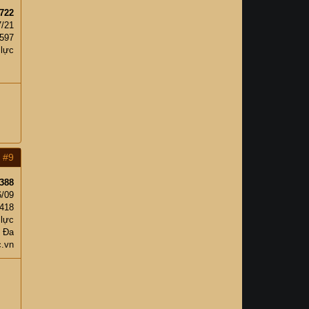
722
7/21
597
 lực
#9
388
6/09
,418
 lực
 Đa
c.vn