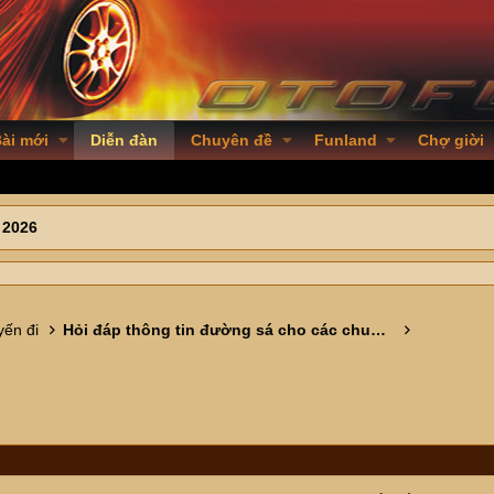
ài mới
Diễn đàn
Chuyên đề
Funland
Chợ giời
 2026
ến đi
Hỏi đáp thông tin đường sá cho các chuyến đi