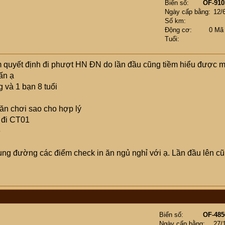
Biển số
OF-910
Ngày cấp bằng
12/
Số km
Động cơ
0 Mã
Tuổi
m quyết định đi phượt HN ĐN do lần đầu cũng tiềm hiểu được m
ấn ạ
 và 1 bạn 8 tuổi
ăn chơi sao cho hợp lý
à đi CT01
ệ
ng đường các điểm check in ăn ngủ nghỉ với ạ. Lần đầu lên c
Biển số
OF-485
Ngày cấp bằng
27/