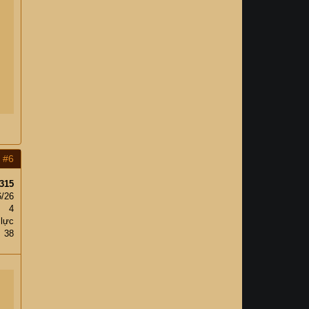
#6
315
6/26
4
 lực
38