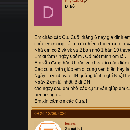
DuyAn0724
s
D
i
Đi bộ
t
a
r
t
e
Em chào các Cụ. Cuối tháng 6 này gia đinh e
r
chúc em mong các cụ đi nhiều cho em xin tư v
Nhà em có 2 vk vk và 2 bạn nhỏ 1 bản 19 tháng
Em đi tầm7 ngày 6đêm . Có một mình em lái.
Em vẫn đang băn khoăn vụ check in các điểm 
Các cụ tư vấn giúp em đi cung ven biển hay l
Ngày 1 em đi vào HN quảng bình nghỉ Nhật L
Ngày 2 em từ nhật lệ đi ĐN
các ngày sau em nhờ các cụ tư vấn giúp em cu
hơi bỡ ngỡ ạ
Em xin cảm ơn các Cụ ạ !
09:26 12/06/2026
formen
Xe cút kít