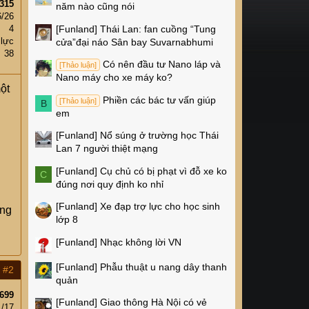
315
năm nào cũng nói
6/26
[Funland]
Thái Lan: fan cuồng “Tung
4
 lực
cửa”đại náo Sân bay Suvarnabhumi
38
Có nên đầu tư Nano láp và
[Thảo luận]
Nano máy cho xe máy ko?
ột
Phiền các bác tư vấn giúp
[Thảo luận]
B
em
[Funland]
Nổ súng ở trường học Thái
Lan 7 người thiệt mạng
[Funland]
Cụ chủ có bị phạt vì đỗ xe ko
C
đúng nơi quy định ko nhỉ
[Funland]
Xe đạp trợ lực cho học sinh
ũng
lớp 8
[Funland]
Nhạc không lời VN
[Funland]
Phẫu thuật u nang dây thanh
#2
quản
699
[Funland]
Giao thông Hà Nội có vẻ
1/17