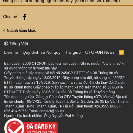
Đang có
1
tài xế đang nghía thớt này. (
0
lái chính và
1
lái phụ)
Facebook
Chia sẻ:
Ngành hàng khác
Tiếng Việt
Liên hệ
Quy định và Nội quy
Trợ giúp
OTOFUN News
R
S
S
Bản quyền 2006 OTOFUN, bảo lưu mọi quyền. Ghi rõ nguồn "otofun.net" khi
sử dụng thông tin từ website này.
Giấy phép thiết lập mạng xã hội số 245/GP-BTTTT của Bộ Thông tin và
Truyền thông cấp ngày 13/05/2016; Giấy phép sửa đổi, bổ sung số 459/GP-
BTTTT cấp ngày 28/10/2019; Giấy xác nhận thay đổi địa chỉ thay đổi địa chỉ
trụ sở chính trong Giấy phép thiết lập mạng xã hội trên mạng số 137/GXN-
PTTH&TTĐT cấp ngày 28/06/2024 của Bộ Thông tin và Truyền thông.
Tên doanh nghiệp: Công ty Cổ phần OTV Truyền thông (OTV Media) Địa chỉ
trụ sở chính: T05-VP21, Tầng 5 Tòa nhà Stellar Garden, Số 35 Lê Văn Thiêm,
Thanh Xuân Trung, Thanh Xuân, TP Hà Nội Điện thoại: 024.3555.8066 -
096.494.6066; Email: contact@otv.vn
Người chịu trách nhiệm: Ông Nguyễn Đại Hoàng.