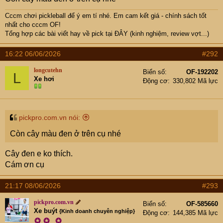
40-50k/ chiếc. Em đã dùng tất cả những loại này, và e
thấy Hesatac là loại tốt nhất cho pickleball. Review có thể
Cccm chơi pickleball để ý em tí nhé. Em cam kết giá - chính sách tốt
hơi dài, nhưng cccm có thể tự trải nghiệm ạ!
nhất cho cccm OF!
4.
05 quấn cán PickPro
:
quấn cán thương hiệu PickPro
Tổng hợp các bài viết hay về pick tại
ĐÂY (kinh nghiệm, review vợt...)
của em, chất lượng nếu so sánh với Hesatac thì bằng
16:22 06/06/2026
#292
~80-90% nhưng giá tốt hơn rất nhiều.
longcutehn
Biển số
OF-192202
Phần quà thứ hai:
1 chiếc móc chìa khóa.
Có 3
L
Xe hơi
Động cơ
330,802 Mã lực
màu, cccm vui lòng
nhắn màu móc khóa để em
gửi cùng hàng.
Nếu cccm
KHÔNG
nhắn thì em
hiểu là cccm
KHÔNG
có nhu cầu sử dụng. Và em
sẽ
KHÔNG
gửi, tránh lãng phí. Vì không phải ai
pickpro.com.vn nói:
cũng thích treo thêm móc khóa vì nó có phần vướng
Còn cây màu đen ở trên cụ nhé
víu.
Cây đen e ko thích.
Cám ơn cụ
21:17 08/06/2026
#293
pickpro.com.vn
Biển số
OF-585660
Xe buýt
{Kinh doanh chuyên nghiệp}
Động cơ
144,385 Mã lực
✪
✪
✪