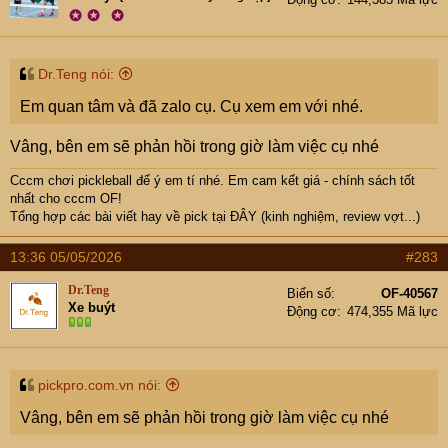
✪
✪
✪
E còn mấy cây Joola thanh lý nốt, cụ nào mua tặng thì
quá đẹp ạ
Dr.Teng nói:
Giá e công khai trên web:
https://pickpro.com.vn/vot-
Em quan tâm và đã zalo cụ. Cụ xem em với nhé.
pickleball-joola-3-3s-mod-ta-ship-my/
Cccm OF mua sẽ đc tặng thêm quà ở #1
Vâng, bên em sẽ phản hồi trong giờ làm việc cụ nhé
Cccm chơi pickleball để ý em tí nhé. Em cam kết giá - chính sách tốt
nhất cho cccm OF!
Tổng hợp các bài viết hay về pick tại
ĐÂY (kinh nghiệm, review vợt...)
13:36 05/05/2026
#283
Dr.Teng
Biển số
OF-40567
Xe buýt
Động cơ
474,355 Mã lực
pickpro.com.vn nói:
Vâng, bên em sẽ phản hồi trong giờ làm việc cụ nhé