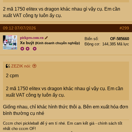
2 mã 1750 elitex vs dragon khác nhau gì vậy cụ. Em cần
xuất VAT công ty luôn ấy cụ.
09:12 07/07/2026
#299
pickpro.com.vn
Biển số
OF-585660
Xe buýt
{Kinh doanh chuyên nghiệp}
Động cơ
144,385 Mã lực
✪
✪
✪
ZEZIK nói:
2 cpm
2 mã 1750 elitex vs dragon khác nhau gì vậy cụ. Em cần
xuất VAT công ty luôn ấy cụ.
Giống nhau, chỉ khác hình thức thôi ạ. Bên em xuất hóa đơn
bình thường cụ nhé
Cccm chơi pickleball để ý em tí nhé. Em cam kết giá - chính sách tốt
nhất cho cccm OF!