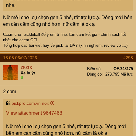
nhé.
Nữ mới chơi cụ chọn gen 5 nhé, rất trợ lực ạ. Dòng mới bên
em cán cầm cũng nhỏ hơn, nữ cầm là ok ạ
Cccm chơi pickleball để ý em tí nhé. Em cam kết giá - chính sách tốt
nhất cho cccm OF!
Tổng hợp các bài viết hay về pick tại
ĐÂY (kinh nghiệm, review vợt...)
16:05 06/07/2026
#298
ZEZIK
Biển số
OF-348175
Xe buýt
Động cơ
273,795 Mã lực
2 cpm
pickpro.com.vn nói:
View attachment 9647468
Nữ mới chơi cụ chọn gen 5 nhé, rất trợ lực ạ. Dòng mới
bên em cán cầm cũng nhỏ hơn, nữ cầm là ok ạ