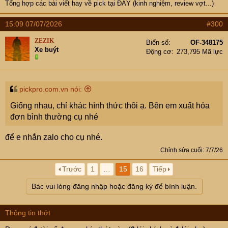
Tổng hợp các bài viết hay về pick tại
ĐÂY (kinh nghiệm, review vợt...)
15:09 07/07/2026
#300
ZEZIK
Biển số
OF-348175
Xe buýt
Động cơ
273,795 Mã lực
pickpro.com.vn nói:
Giống nhau, chỉ khác hình thức thôi ạ. Bên em xuất hóa
đơn bình thường cụ nhé
để e nhắn zalo cho cụ nhé.
Chỉnh sửa cuối:
7/7/26
Trước
1
…
15
16
Tiếp
Bác vui lòng đăng nhập hoặc đăng ký để bình luận.
Thông tin thớt