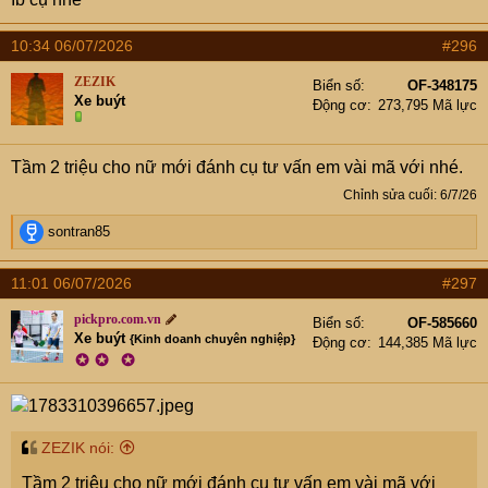
10:34 06/07/2026
#296
ZEZIK
Biển số
OF-348175
Xe buýt
Động cơ
273,795 Mã lực
Tầm 2 triệu cho nữ mới đánh cụ tư vấn em vài mã với nhé.
Chỉnh sửa cuối:
6/7/26
R
sontran85
e
a
11:01 06/07/2026
#297
c
t
pickpro.com.vn
Biển số
OF-585660
i
Xe buýt
{Kinh doanh chuyên nghiệp}
Động cơ
144,385 Mã lực
o
✪
✪
✪
n
s
:
ZEZIK nói:
Tầm 2 triệu cho nữ mới đánh cụ tư vấn em vài mã với