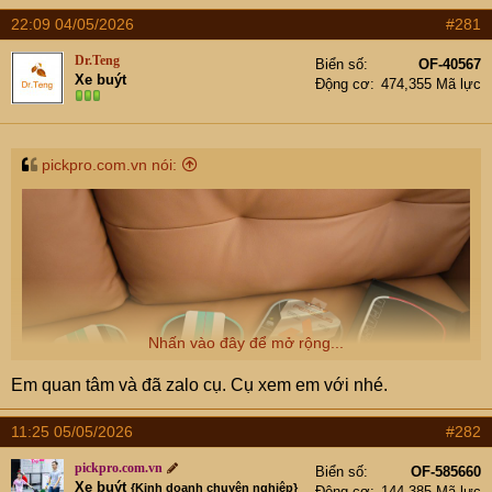
e
r
22:09 04/05/2026
#281
Dr.Teng
Biển số
OF-40567
Xe buýt
Động cơ
474,355 Mã lực
pickpro.com.vn nói:
Nhấn vào đây để mở rộng...
Em quan tâm và đã zalo cụ. Cụ xem em với nhé.
11:25 05/05/2026
#282
pickpro.com.vn
Biển số
OF-585660
Xe buýt
{Kinh doanh chuyên nghiệp}
Động cơ
144,385 Mã lực