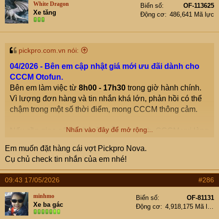
White Dragon
Biển số
OF-113625
Xe tăng
Động cơ
486,641 Mã lực
pickpro.com.vn nói:
04/2026 - Bên em cập nhật giá mới ưu đãi dành cho
CCCM Otofun.
Bên em làm việc từ
8h00 - 17h30
trong giờ hành chính.
Vì lượng đơn hàng và tin nhắn khá lớn, phản hồi có thể
chậm trong một số thời điểm, mong CCCM thông cảm.
Em cập nhật trên web bên em:
(cccm OF mua hàng nhớ
nói đến từ OF để nhận quà tặng)
Nhấn vào đây để mở rộng...
Nếu cần giao gấp hoặc cần hỗ trợ nhanh, CCCM vui lòng
gọi
hotline 0911995988
và nhắn
Zalo
để bên em xử lý
Vợt pickleball JOOLA (hàng ship USA) - PickPro – Shop Pickleball chính hãng!
Em muốn đặt hàng cái vợt Pickpro Nova.
sớm nhất.
Tổng hợp các loại vợt pickleball Joola tại PickPro. Bao
Cụ chủ check tin nhắn của em nhé!
Chân thành cảm ơn CCCM!
gồm: Joola 2, Jool 3, Joola 3s và Joola Mod-TA Pro
Player Edition
09:43 17/05/2026
#286
pickpro.com.vn
Kính chào các cụ mợ OF!
minhmo
Biển số
OF-81131
Xe ba gác
Hôm nay em xin được chính thức mở gian hàng
Động cơ
4,918,175 Mã lực
Góc thanh lý vợt cũ, vợt mẫu