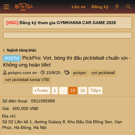
Lên xe
Đăng ký
[VGC]
Đăng ký tham gia GYMKHANA CAR GAME 2026
Ngành hàng khác
PickPro: Vợt, bóng thi đấu pickleball chuẩn xịn -
[KDCN]
Không ưng hoàn tiền!
T
N
T
pickpro.com.vn
15/8/25
pickpro
vợt pickleball
h
g
a
vợt pickleball kevlar t700
r
à
g
e
y
s
Trước
1
…
15
16
Tiếp
a
g
Số điện thoại
d
0911995988
ử
s
i
Giá
600,000 VNĐ
t
Địa chỉ
a
Số 02 Liền kề 1, đường Galaxy 8, Khu Đấu Giá Đồng Sen, Vạn
r
Phúc, Hà Đông, Hà Nội
t