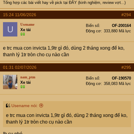
Tổng hợp các bài viết hay về pick tại
ĐÂY (kinh nghiệm, review vợt...)
15:24 11/06/2026
#294
Usename
Biển số
OF-200164
U
Xe tải
Động cơ
333,880 Mã lực
e trc mua con invicta 1,9tr gì đó, dùng 2 tháng xong để ko,
thanh lý 1tr tròn cho cụ nào cần
01:31 02/07/2026
#295
nam_ptm
Biển số
OF-190570
Xe tải
Động cơ
358,083 Mã lực
Usename nói:
e trc mua con invicta 1,9tr gì đó, dùng 2 tháng xong để ko,
thanh lý 1tr tròn cho cụ nào cần
Ib cụ nhé