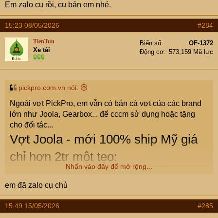
Em zalo cụ rồi, cụ bán em nhé.
15:23 08/05/2026
#284
TienTuu
Biển số
OF-1372
Xe tải
Động cơ
573,159 Mã lực
pickpro.com.vn nói:
Ngoài vợt PickPro, em vẫn có bán cả vợt của các brand
lớn như Joola, Gearbox... để cccm sử dụng hoặc tặng
cho đối tác...
Vợt Joola - mới 100% ship Mỹ giá
chỉ hơn 2tr một tẹo:
Nhấn vào đây để mở rộng...
em đã zalo cụ chủ
15:49 15/05/2026
#285