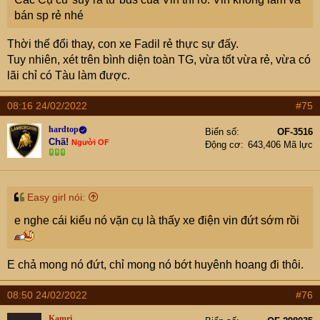
bán sp rẻ nhé
Thời thế đổi thay, con xe Fadil rẻ thực sự đấy.
Tuy nhiên, xét trên bình diện toàn TG, vừa tốt vừa rẻ, vừa có
lãi chỉ có Tàu làm được.
08:16 24/02/2022
#75
hardtop
Biển số
OF-3516
Chã!
Người OF
Động cơ
643,406 Mã lực
Easy girl nói:
e nghe cái kiểu nó vặn cụ là thấy xe điện vin đứt sớm rồi
E chả mong nó đứt, chỉ mong nó bớt huyênh hoang đi thôi.
08:50 24/02/2022
#76
Kamri