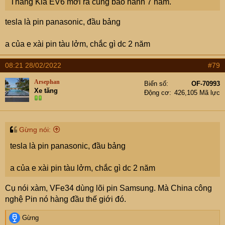
Thằng Kia EV6 mới ra cũng bảo hành 7 năm.
tesla là pin panasonic, đầu bảng
a của e xài pin tàu lởm, chắc gì dc 2 năm
08:21 28/02/2022
#79
Arsephan
Biển số
OF-70993
Xe tăng
Động cơ
426,105 Mã lực
Gừng nói:
tesla là pin panasonic, đầu bảng
a của e xài pin tàu lởm, chắc gì dc 2 năm
Cụ nói xàm, VFe34 dùng lõi pin Samsung. Mà China công
nghệ Pin nó hàng đầu thế giới đó.
R
Gừng