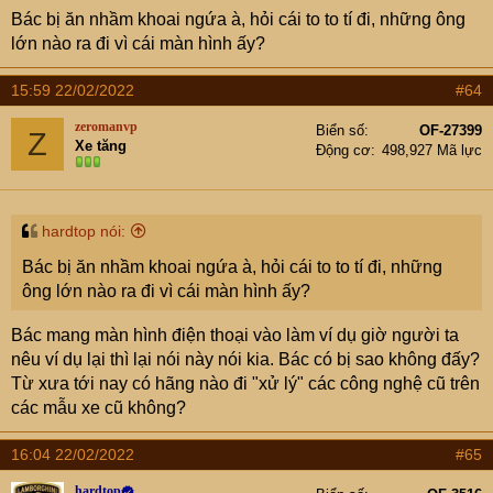
Bác bị ăn nhầm khoai ngứa à, hỏi cái to to tí đi, những ông
lớn nào ra đi vì cái màn hình ấy?
15:59 22/02/2022
#64
zeromanvp
Biển số
OF-27399
Z
Xe tăng
Động cơ
498,927 Mã lực
hardtop nói:
Bác bị ăn nhầm khoai ngứa à, hỏi cái to to tí đi, những
ông lớn nào ra đi vì cái màn hình ấy?
Bác mang màn hình điện thoại vào làm ví dụ giờ người ta
nêu ví dụ lại thì lại nói này nói kia. Bác có bị sao không đấy?
Từ xưa tới nay có hãng nào đi "xử lý" các công nghệ cũ trên
các mẫu xe cũ không?
16:04 22/02/2022
#65
hardtop