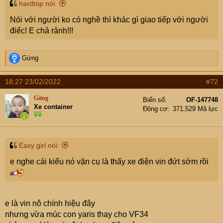
hardtop nói:
Nói với người ko có nghề thì khác gì giao tiếp với người
điếc! E chả rảnh!!!
R
Gừng
e
a
18:27 23/02/2022
#72
c
t
Gừng
Biển số
OF-147748
i
Xe container
Động cơ
371,529 Mã lực
o
n
s
:
Easy girl nói:
e nghe cái kiểu nó vặn cụ là thấy xe điện vin đứt sớm rồi
e là vin nô chính hiệu đây
nhưng vừa múc con yaris thay cho VF34