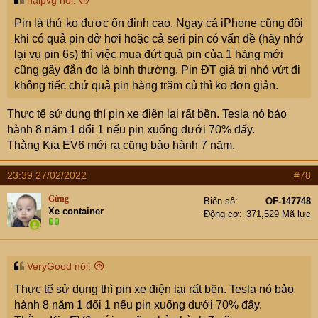
haipvg nói:
Pin là thứ ko được ổn định cao. Ngay cả iPhone cũng đôi
khi có quả pin dở hơi hoặc cả seri pin có vấn đề (hãy nhớ
lại vụ pin 6s) thì việc mua đứt quả pin của 1 hãng mới
cũng gây đắn đo là bình thường. Pin ĐT giá trị nhỏ vứt đi
không tiếc chứ quả pin hàng trăm củ thì ko đơn giản.
Thực tế sử dụng thì pin xe điện lại rất bền. Tesla nó bảo
hành 8 năm 1 đổi 1 nếu pin xuống dưới 70% đấy.
Thằng Kia EV6 mới ra cũng bảo hành 7 năm.
23:39 27/02/2022
#78
Gừng
Biển số
OF-147748
Xe container
Động cơ
371,529 Mã lực
VeryGood nói:
Thực tế sử dụng thì pin xe điện lại rất bền. Tesla nó bảo
hành 8 năm 1 đổi 1 nếu pin xuống dưới 70% đấy.