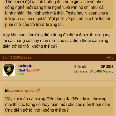
Thế e mới đặt ra tình huống để chém gió vì có vẻ như
công nghệ mới đang thai nghén, và Pin nó chỉ như cái
bình nhiên liệu hightech mà thôi. Tesla hay Nissan chưa
trải qua cái mà e gọi là "đột phá" về pin, nên cụ hỏi thế thì
phải chờ câu trả lời ở tương lai.
Vậy khi màn cảm ứng điện dung đa điểm được thương mại
thì các hãng có thay màn mới cho các điện thoại cảm ứng
điện trở lỗi thời không thế cụ?
15:43 22/02/2022
#63
hardtop
Biển số
OF-3516
Chã!
Người OF
Động cơ
643,406 Mã lực
zeromanvp nói:
Vậy khi màn cảm ứng điện dung đa điểm được thương
mại thì các hãng có thay màn mới cho các điện thoại cảm
ứng điện trở lỗi thời không thế cụ?