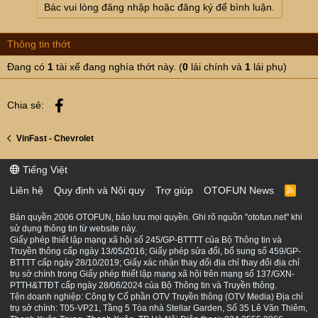
Thứ 2: Thuê PIN đi kèm với 1 hợp đồng ràng buộc. Mà
Bác vui lòng đăng nhập hoặc đăng ký để bình luận.
nếu ko thực hiện theo hợp đồng này, có bỏ tiền tỷ ra mua
xe thì xế vẫn đắp chiếu. Điều này tạo ra sự độc quyền
Thông tin thớt
Đang có
1
tài xế đang nghía thớt này. (
0
lái chính và
1
lái phụ)
Thứ 3: Khi sự độc quyền xẩy ra, 1 vài năm sau, số lượng
xe điện bán được tương đối. Vin tăng giá thuê Pin lên
gấp 3 gấp 5 lần. Người mua phải chịu àh. Ko chịu thì xe
Facebook
Chia sẻ:
đắp chiếu. Hoặc mang đi bán cho những người mới
Các cụ có cao kiến gì thì bàn luận cho a e tham khảo
VinFast - Chevrolet
Tiếng Việt
Liên hệ
Quy định và Nội quy
Trợ giúp
OTOFUN News
R
S
S
Bản quyền 2006 OTOFUN, bảo lưu mọi quyền. Ghi rõ nguồn "otofun.net" khi
sử dụng thông tin từ website này.
Giấy phép thiết lập mạng xã hội số 245/GP-BTTTT của Bộ Thông tin và
Truyền thông cấp ngày 13/05/2016; Giấy phép sửa đổi, bổ sung số 459/GP-
BTTTT cấp ngày 28/10/2019; Giấy xác nhận thay đổi địa chỉ thay đổi địa chỉ
trụ sở chính trong Giấy phép thiết lập mạng xã hội trên mạng số 137/GXN-
PTTH&TTĐT cấp ngày 28/06/2024 của Bộ Thông tin và Truyền thông.
Tên doanh nghiệp: Công ty Cổ phần OTV Truyền thông (OTV Media) Địa chỉ
trụ sở chính: T05-VP21, Tầng 5 Tòa nhà Stellar Garden, Số 35 Lê Văn Thiêm,