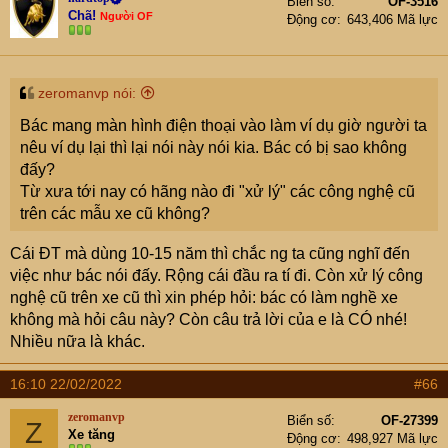
Biển số
OF-3516
Chã!
Người OF
Động cơ
643,406 Mã lực
zeromanvp nói:
Bác mang màn hình điện thoại vào làm ví dụ giờ người ta
nêu ví dụ lại thì lại nói này nói kia. Bác có bị sao không
đấy?
Từ xưa tới nay có hãng nào đi "xử lý" các công nghệ cũ
trên các mẫu xe cũ không?
Cái ĐT mà dùng 10-15 năm thì chắc ng ta cũng nghĩ đến
việc như bác nói đấy. Rộng cái đầu ra tí đi. Còn xử lý công
nghệ cũ trên xe cũ thì xin phép hỏi: bác có làm nghề xe
không mà hỏi câu này? Còn câu trả lời của e là CÓ nhé!
Nhiều nữa là khác.
16:10 22/02/2022
#66
zeromanvp
Biển số
OF-27399
Z
Xe tăng
Động cơ
498,927 Mã lực