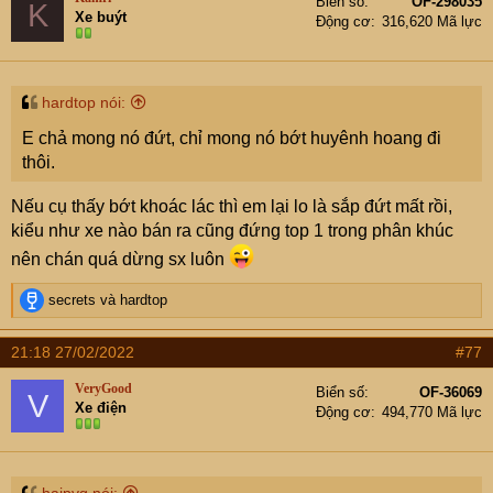
Biển số
OF-298035
K
Xe buýt
Động cơ
316,620 Mã lực
hardtop nói:
E chả mong nó đứt, chỉ mong nó bớt huyênh hoang đi
thôi.
Nếu cụ thấy bớt khoác lác thì em lại lo là sắp đứt mất rồi,
kiểu như xe nào bán ra cũng đứng top 1 trong phân khúc
nên chán quá dừng sx luôn
R
secrets
và
hardtop
e
a
21:18 27/02/2022
#77
c
t
VeryGood
Biển số
OF-36069
V
i
Xe điện
Động cơ
494,770 Mã lực
o
n
s
: