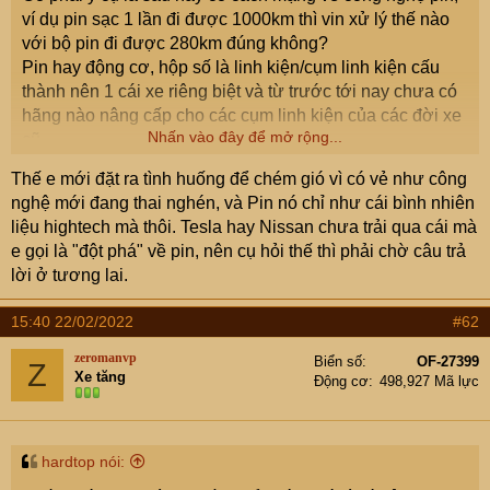
ví dụ pin sạc 1 lần đi được 1000km thì vin xử lý thế nào
với bộ pin đi được 280km đúng không?
Pin hay động cơ, hộp số là linh kiện/cụm linh kiện cấu
thành nên 1 cái xe riêng biệt và từ trước tới nay chưa có
hãng nào nâng cấp cho các cụm linh kiện của các đời xe
Nhấn vào đây để mở rộng...
cũ.
Cụ có thấy Telsa hay Nissan... nâng cấp pin cho các xe
Thế e mới đặt ra tình huống để chém gió vì có vẻ như công
điện đời cũ của họ bao giờ chưa?
nghệ mới đang thai nghén, và Pin nó chỉ như cái bình nhiên
liệu hightech mà thôi. Tesla hay Nissan chưa trải qua cái mà
e gọi là "đột phá" về pin, nên cụ hỏi thế thì phải chờ câu trả
lời ở tương lai.
15:40 22/02/2022
#62
zeromanvp
Biển số
OF-27399
Z
Xe tăng
Động cơ
498,927 Mã lực
hardtop nói: