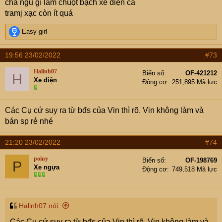
chả ngu gì làm chuột bạch xe điện cả
tramj xạc còn ít quá
R
Easy girl
e
a
19:56 23/02/2022
#73
c
t
Halinh07
Biển số
OF-421212
H
i
Xe điện
Động cơ
251,895 Mã lực
o
n
s
Các Cụ cứ suy ra từ bđs của Vin thì rõ. Vin không làm và
:
bán sp rẻ nhé
21:20 23/02/2022
#74
poiuy
Biển số
OF-198769
P
Xe ngựa
Động cơ
749,518 Mã lực
Halinh07 nói:
Các Cụ cứ suy ra từ bđs của Vin thì rõ. Vin không làm và