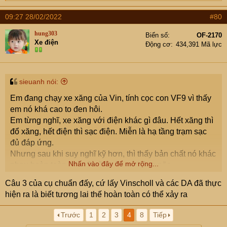
e
a
09:27 28/02/2022
#80
c
t
hung303
Biển số
OF-2170
i
Xe điện
Động cơ
434,391 Mã lực
o
n
s
:
sieuanh nói:
Em đang chạy xe xăng của Vin, tính cọc con VF9 vì thấy
em nó khá cao to đen hôi.
Em từng nghĩ, xe xăng với điện khác gì đâu. Hết xăng thì
đổ xăng, hết điện thì sạc điện. Miễn là hạ tầng trạm sạc
đủ đáp ứng.
Nhưng sau khi suy nghĩ kỹ hơn, thì thấy bản chất nó khác
Nhấn vào đây để mở rộng...
nhau hoàn toàn. Mà rất cần các cụ thông não
Câu 3 của cụ chuẩn đấy, cứ lấy Vinscholl và các DA đã thực
Thứ 1: Xăng mua đâu cũng được. Có xăng là lên đường.
hiện ra là biết tương lai thế hoàn toàn có thể xảy ra
Nhưng với xe điện, có điện chưa chắc đi được, điện chỉ
là trung gian để dẫn vào PIN.
Trước
1
2
3
4
8
Tiếp