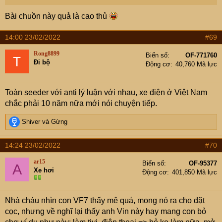
Bài chuồn này quả là cao thủ
14:00 23/02/2022
#69
Rong8899
Biển số
OF-771760
Đi bộ
Động cơ
40,760 Mã lực
Toàn seeder với anti lý luận với nhau, xe điện ở Việt Nam
chắc phải 10 năm nữa mới nói chuyện tiếp.
R
Shiver
và
Gừng
e
a
14:24 23/02/2022
#70
c
t
ar15
Biển số
OF-95377
A
i
Xe hơi
Động cơ
401,850 Mã lực
o
n
s
Nhà cháu nhìn con VF7 thấy mê quá, mong nó ra cho đặt
:
cọc, nhưng về nghĩ lại thấy anh Vin này hay mang con bỏ