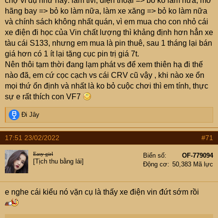
chợ ví dụ như này: làm tivi, điện thoại => bỏ ko làm nữa, mở
hãng bay => bỏ ko làm nữa, làm xe xăng => bỏ ko làm nữa
và chính sách không nhất quán, vì em mua cho con nhỏ cái
xe điện đi học của Vin chất lượng thì khảng định hơn hẳn xe
tàu cái S133, nhưng em mua là pin thuê, sau 1 tháng lại bán
giá hơn có 1 ít lại tặng cục pin trị giá 7t.
Nên thôi tạm thời đang lạm phát vs để xem thiên hạ đi thế
nào đã, em cứ cọc cạch vs cái CRV cũ vậy , khi nào xe ổn
mọi thứ ổn định và nhất là ko bỏ cuộc chơi thì em tính, thực
sự e rất thích con VF7
R
Đi Jây
e
a
17:51 23/02/2022
#71
c
t
Easy girl
Biển số
OF-779094
i
[Tịch thu bằng lái]
Động cơ
50,383 Mã lực
o
n
s
e nghe cái kiểu nó vặn cụ là thấy xe điện vin đứt sớm rồi
: