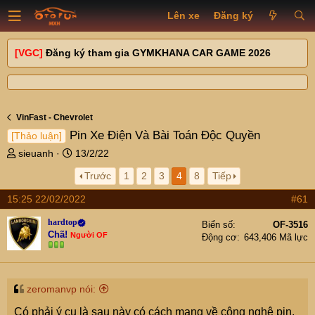
Lên xe
Đăng ký
[VGC]
Đăng ký tham gia GYMKHANA CAR GAME 2026
VinFast - Chevrolet
Pin Xe Điện Và Bài Toán Độc Quyền
[Thảo luận]
T
N
sieuanh
13/2/22
h
g
Trước
1
2
3
4
8
Tiếp
r
à
e
y
15:25 22/02/2022
#61
a
g
d
ử
hardtop
Biển số
OF-3516
s
i
Chã!
Người OF
Động cơ
643,406 Mã lực
t
a
r
t
zeromanvp nói:
e
Có phải ý cụ là sau này có cách mạng về công nghệ pin,
r