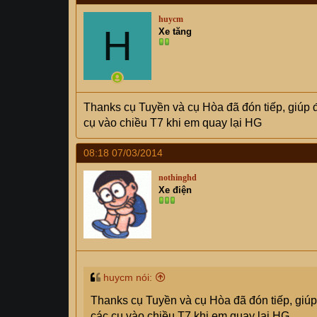
huycm
H
Xe tăng
Thanks cụ Tuyền và cụ Hòa đã đón tiếp, giúp
cụ vào chiều T7 khi em quay lại HG
08:18 07/03/2014
nothinghd
Xe điện
huycm nói:
Thanks cụ Tuyền và cụ Hòa đã đón tiếp, giú
các cụ vào chiều T7 khi em quay lại HG