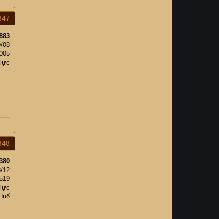
847
883
9/08
,005
 lực
848
380
8/12
519
 lực
Huế