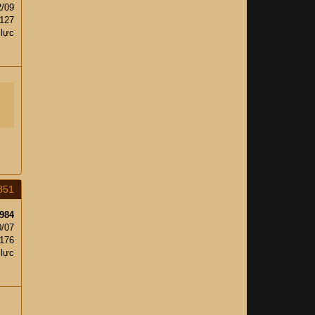
2/09
,127
 lực
851
984
0/07
,176
 lực