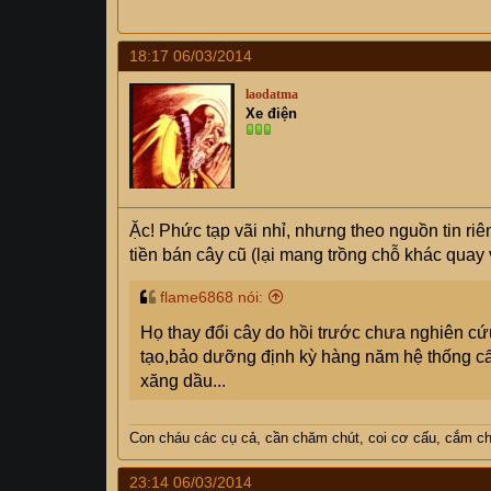
18:17 06/03/2014
laodatma
Xe điện
Ặc! Phức tạp vãi nhỉ, nhưng theo nguồn tin riêng 
tiền bán cây cũ (lại mang trồng chỗ khác quay 
flame6868 nói:
Họ thay đổi cây do hồi trước chưa nghiên cứu
tạo,bảo dưỡng định kỳ hàng năm hệ thống cấ
xăng dầu...
Con cháu các cụ cả, cần chăm chút, coi cơ cấu, cắm ch
23:14 06/03/2014