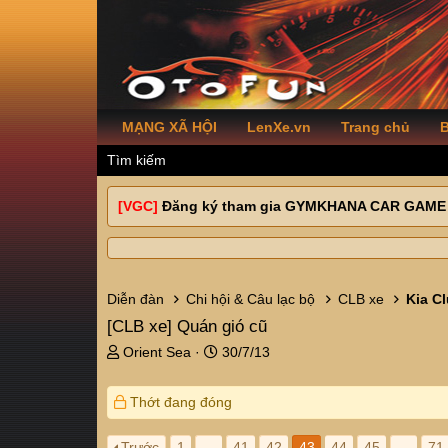
MẠNG XÃ HỘI
LenXe.vn
Trang chủ
B
Tìm kiếm
[VGC]
Đăng ký tham gia GYMKHANA CAR GAME
Diễn đàn
Chi hội & Câu lạc bộ
CLB xe
Kia C
[CLB xe]
Quán gió cũ
T
N
Orient Sea
30/7/13
h
g
r
à
Thớt đang đóng
e
y
a
g
d
ử
Trước
1
…
41
42
43
44
45
…
71