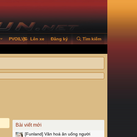
PVOILVGC2026
Lên xe
Đăng ký
Tìm kiếm
Bài viết mới
[Funland]
Văn hoá ăn uống người