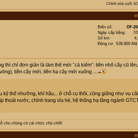
Chỉnh sửa cuối:
6/
#
Biển số
OF-20
Ngày cấp bằng
7/
Số km
4
Động cơ
538,800 Mã
thì chỉ đơn giản là làm thế mới "cá kiếm": tiền nhổ cây cũ lên,
vòng), tiền cây mới, tiền hạ cây mới xuống ...
 kỹ thổ nhưỡng, khí hậu... ở chỗ cụ thôi, cũng giống như vụ cả
p thoát nước, chỉnh trang vỉa hè, hệ thống hạ tầng ngành GTCT
ỗ cho chúng có cái chức chủ chốt!
#