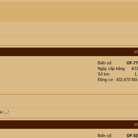
#
Biển số
OF-77
Ngày cấp bằng
4/1
Số km
1
Động cơ
432,670 Mã
há
#
Biển số
OF-52