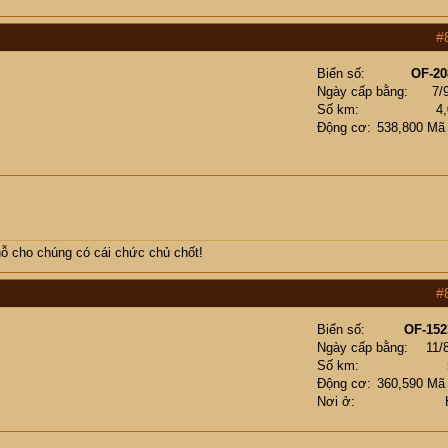
#
Biển số
OF-20
Ngày cấp bằng
7/
Số km
4
Động cơ
538,800 Mã
ỗ cho chúng có cái chức chủ chốt!
#
Biển số
OF-152
Ngày cấp bằng
11/
Số km
Động cơ
360,590 Mã
Nơi ở