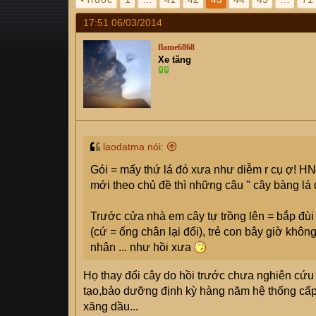
s
i
17:51 06/03/2014
t
a
flame6868
r
Xe tăng
t
e
r
laodatma nói:
Gói = mấy thứ lá đó xưa như diễm r cụ ợ! HN 
mới theo chủ đề thì những câu " cây bàng lá đ
Trước cửa nhà em cây tự trồng lên = bắp đùi 
(cứ = ống chân lại đổi), trẻ con bây giờ không
nhân ... như hồi xưa
Họ thay đổi cây do hồi trước chưa nghiên cứu 
tạo,bảo dưỡng định kỳ hàng năm hệ thống cấp 
xăng dầu...