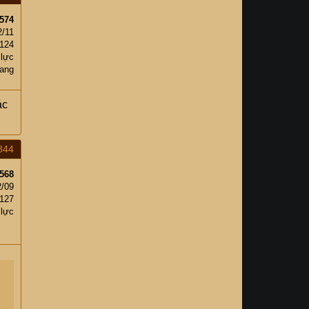
574
2/11
,124
 lực
ang
ác
844
568
2/09
,127
 lực