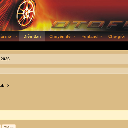
ài mới
Diễn đàn
Chuyên đề
Funland
Chợ giời
 2026
lub
Tiếp