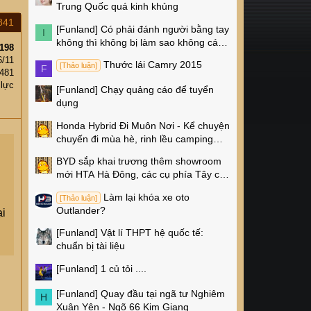
Trung Quốc quá kinh khủng
841
[Funland]
Có phải đánh người bằng tay
I
không thì không bị làm sao không các
198
cụ?
6/11
Thước lái Camry 2015
[Thảo luận]
F
,481
 lực
[Funland]
Chạy quảng cáo để tuyển
dụng
Honda Hybrid Đi Muôn Nơi - Kể chuyện
chuyến đi mùa hè, rinh lều camping
Naturehike 4 triệu về nhà!
BYD sắp khai trương thêm showroom
mới HTA Hà Đông, các cụ phía Tây có
thêm chỗ xem xe rồi!
Làm lại khóa xe oto
[Thảo luận]
Outlander?
ại
[Funland]
Vật lí THPT hệ quốc tế:
chuẩn bị tài liệu
[Funland]
1 củ tỏi ....
[Funland]
Quay đầu tại ngã tư Nghiêm
H
Xuân Yên - Ngõ 66 Kim Giang