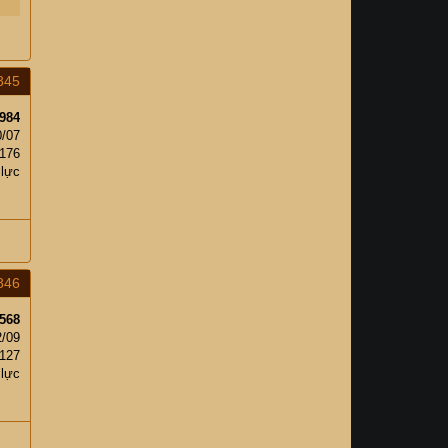
845
984
0/07
,176
 lực
846
568
2/09
,127
 lực