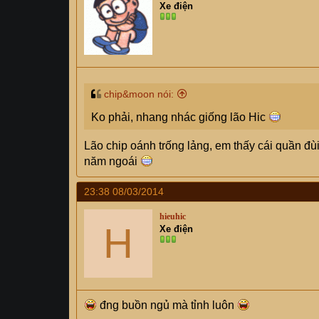
Xe điện
chip&moon nói:
Ko phải, nhang nhác giống lão Hic
Lão chip oánh trống lảng, em thấy cái quần đù
năm ngoái
23:38 08/03/2014
hieuhic
H
Xe điện
đng buồn ngủ mà tỉnh luôn