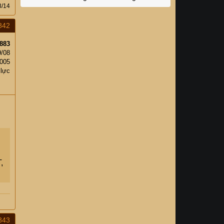
3/14
842
883
9/08
,005
 lực
i
,
843