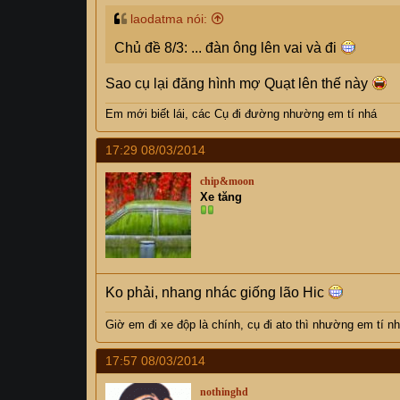
laodatma nói:
Chủ đề 8/3: ... đàn ông lên vai và đi
Sao cụ lại đăng hình mợ Quạt lên thế này
Em mới biết lái, các Cụ đi đường nhường em tí nhá
17:29 08/03/2014
chip&moon
Xe tăng
Ko phải, nhang nhác giống lão Hic
Giờ em đi xe độp là chính, cụ
đi ato thì nhường em tí n
17:57 08/03/2014
nothinghd