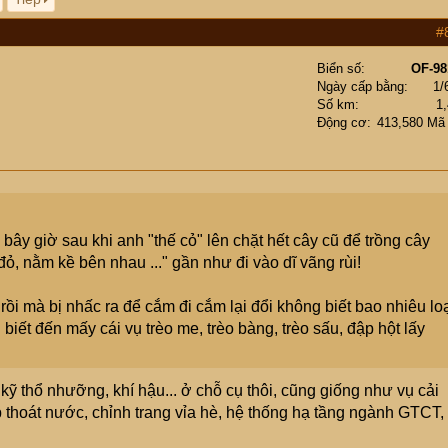
#
Biển số
OF-98
Ngày cấp bằng
1/
Số km
1
Động cơ
413,580 Mã
bây giờ sau khi anh "thế cỏ" lên chặt hết cây cũ để trồng cây
ỏ, nằm kề bên nhau ..." gần như đi vào dĩ vãng rùi!
rồi mà bị nhấc ra để cắm đi cắm lại đổi không biết bao nhiêu lo
 biết đến mấy cái vụ trèo me, trèo bàng, trèo sấu, đập hột lấy
kỹ thổ nhưỡng, khí hậu... ở chỗ cụ thôi, cũng giống như vụ cải
thoát nước, chỉnh trang vỉa hè, hệ thống hạ tầng ngành GTCT,