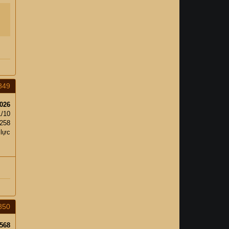
849
026
1/10
,258
 lực
850
568