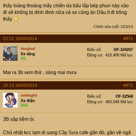
thấy loáng thoáng mấy chiên da bẩu lắp bép phun này vào
đi sẽ không bị dính đinh nữa và xe cũng ăn Dầu ít đi trông
thấy
Chỉnh sửa cuối:
15/3/14
22:12 15/03/2014
#871
dunghud
Biển số
OF-104207
Xe tăng
Động cơ
410,408 Mã lực
Mai ra 3b xem thử , sáng mai mưa
15:13 16/03/2014
#872
nothinghd
Biển số
OF-52568
Xe điện
Động cơ
493,048 Mã lực
3B sập tiệm òi.
Chủ nhật kcc tạm di sang Cây Sưa cafe gần đó, gần về ngã