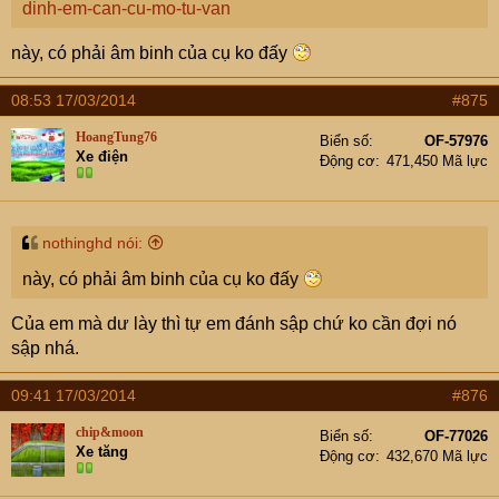
dinh-em-can-cu-mo-tu-van
này, có phải âm binh của cụ ko đấy
08:53 17/03/2014
#875
HoangTung76
Biển số
OF-57976
Xe điện
Động cơ
471,450 Mã lực
nothinghd nói:
này, có phải âm binh của cụ ko đấy
Của em mà dư lày thì tự em đánh sập chứ ko cần đợi nó
sập nhá.
09:41 17/03/2014
#876
chip&moon
Biển số
OF-77026
Xe tăng
Động cơ
432,670 Mã lực