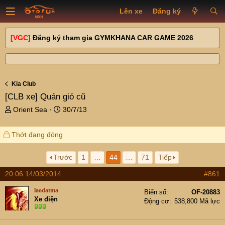
Lên xe
Đăng ký
[VGC]
Đăng ký tham gia GYMKHANA CAR GAME 2026
Kia Club
[CLB xe]
Quán gió cũ
T
N
Orient Sea
30/7/13
h
g
r
à
Thớt đang đóng
e
y
a
g
d
ử
Trước
1
…
44
…
71
Tiếp
s
i
20:06 14/03/2014
#861
t
a
laodatma
Biển số
OF-20883
r
Xe điện
Động cơ
538,800 Mã lực
t
e
r