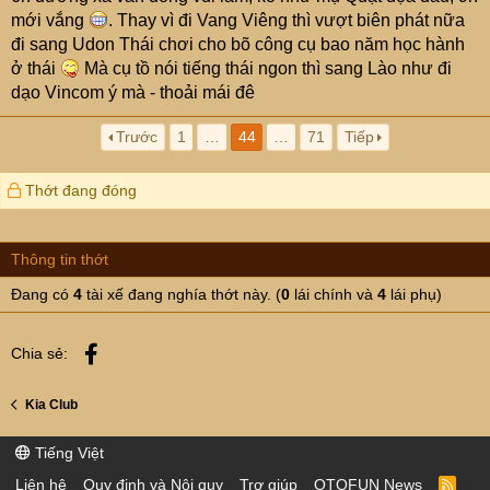
mới vắng
. Thay vì đi Vang Viêng thì vượt biên phát nữa
đi sang Udon Thái chơi cho bõ công cụ bao năm học hành
ở thái
Mà cụ tồ nói tiếng thái ngon thì sang Lào như đi
dạo Vincom ý mà - thoải mái đê
Trước
1
…
44
…
71
Tiếp
Thớt đang đóng
Thông tin thớt
Đang có
4
tài xế đang nghía thớt này. (
0
lái chính và
4
lái phụ)
Facebook
Chia sẻ:
Kia Club
Tiếng Việt
Liên hệ
Quy định và Nội quy
Trợ giúp
OTOFUN News
R