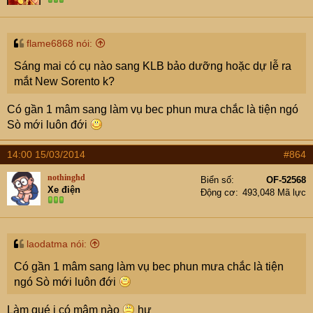
flame6868 nói:
Sáng mai có cụ nào sang KLB bảo dưỡng hoặc dự lễ ra
mắt New Sorento k?
Có gần 1 mâm sang làm vụ bec phun mưa chắc là tiện ngó
Sò mới luôn đới
14:00 15/03/2014
#864
nothinghd
Biển số
OF-52568
Xe điện
Động cơ
493,048 Mã lực
laodatma nói:
Có gần 1 mâm sang làm vụ bec phun mưa chắc là tiện
ngó Sò mới luôn đới
Làm qué j có mâm nào
hự