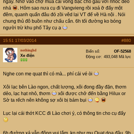
ngày. Nhớ vào chợ mua cái vòng bạc cho gấu với nhóc đeo
nhá
. Hôm sao nưa cụ đi Vangvieng rồi xoá ỡ đấy một
đêm, quanh quẩn đâu đó zồi vêd lại VT để về Hà nội . Nói
chung thủ đô buồn như chấu cắn. 6h tối đường ko bóng
người trừ khu phố Tây cụ ạ
15:51 17/03/2014
#880
nothinghd
Biển số
OF-52568
Xe điện
Động cơ
493,048 Mã lực
Nghe con mẹ quạt thì có mà... phí cái vé òi
Xôi lạc bên Lào ngon, chất lượng, xôi đong đầy đặn, thơm
dẻo, lạc hạt nhỏ, thơm
xôi được chở đến bằng Hilux or
Sờ ta rếch nên không sợ xôi bị bám bụi
Lục lại cái thớt KCC đi Lào chơi ý, có thông tin cho cụ đấy
6h đường xá vẫn đông vui lắm, ko như mụ Quạt dọa đâu, 9h