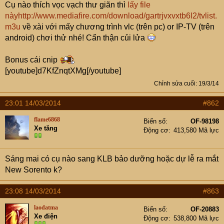
Cụ nào thích vọc vạch thư giãn thì
lấy file
này
http://www.mediafire.com/download/gartrjvxvxtb6l2/tvlist.
m3u
về xài với mấy chương trình vlc (trên pc) or IP-TV (trên
android) chơi thử nhé! Cẩn thận củi lửa
Bonus cái cnip
[youtube]d7KfZnqtXMg[/youtube]
Chỉnh sửa cuối:
19/3/14
23:01 14/03/2014
#862
flame6868
Biển số
OF-98198
Xe tăng
Động cơ
413,580 Mã lực
Sáng mai có cụ nào sang KLB bảo dưỡng hoặc dự lễ ra mắt
New Sorento k?
23:08 14/03/2014
#863
laodatma
Biển số
OF-20883
Xe điện
Động cơ
538,800 Mã lực