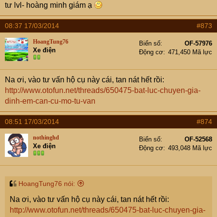
tư lvl- hoàng minh giám ạ
08:37 17/03/2014
#873
HoangTung76
Biển số
OF-57976
Xe điện
Động cơ
471,450 Mã lực
Na ơi, vào tư vấn hộ cụ này cái, tan nát hết rồi:
http://www.otofun.net/threads/650475-bat-luc-chuyen-gia-
dinh-em-can-cu-mo-tu-van
08:51 17/03/2014
#874
nothinghd
Biển số
OF-52568
Xe điện
Động cơ
493,048 Mã lực
HoangTung76 nói:
Na ơi, vào tư vấn hộ cụ này cái, tan nát hết rồi:
http://www.otofun.net/threads/650475-bat-luc-chuyen-gia-