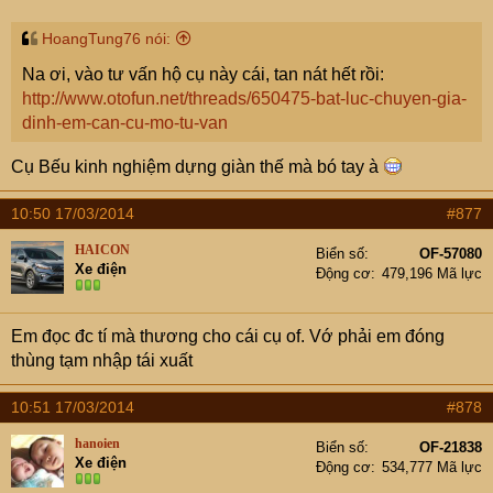
HoangTung76 nói:
Na ơi, vào tư vấn hộ cụ này cái, tan nát hết rồi:
http://www.otofun.net/threads/650475-bat-luc-chuyen-gia-
dinh-em-can-cu-mo-tu-van
Cụ Bếu kinh nghiệm dựng giàn thế mà bó tay à
10:50 17/03/2014
#877
HAICON
Biển số
OF-57080
Xe điện
Động cơ
479,196 Mã lực
Em đọc đc tí mà thương cho cái cụ of. Vớ phải em đóng
thùng tạm nhập tái xuất
10:51 17/03/2014
#878
hanoien
Biển số
OF-21838
Xe điện
Động cơ
534,777 Mã lực