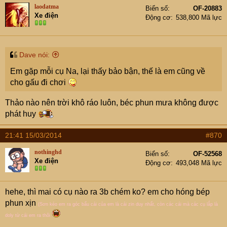
laodatma
Biển số
OF-20883
Xe điện
Động cơ
538,800 Mã lực
Dave nói:
Em gặp mỗi cụ Na, lại thấy bảo bận, thế là em cũng về
cho gấu đi chơi
Thảo nào nên trời khô ráo luôn, béc phun mưa không được
phát huy
21:41 15/03/2014
#870
nothinghd
Biển số
OF-52568
Xe điện
Động cơ
493,048 Mã lực
hehe, thì mai có cụ nào ra 3b chém ko? em cho hóng bép
phun xịn
(Sơn kéo em ra góc bẩu cái của em là cái zin duy nhất, còn các cái mà các cụ lắp là
doly từ cái em ra thôi