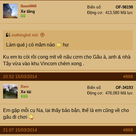
flame6868
Biển số
OF-98198
Xe tăng
Động cơ
413,580 Mã lực
nothinghd nói:
Làm qué j có mâm nào
hự
Ku em to còi rồi cong mít về nấu cơm cho Gấu à, anh & nhà
Tây vừa vào khu Vincom chém xong .
20:52 15/03/2014
#868
Dave
Biển số
OF-34193
Xe tải
Động cơ
478,083 Mã lực
Em gặp mỗi cụ Na, lại thấy bảo bận, thế là em cũng về cho
gấu đi chơi
21:07 15/03/2014
#869