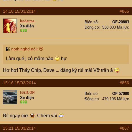
14:18 15/03/2014
#865
laodatma
Biển số
OF-20883
Xe điện
Động cơ
538,800 Mã lực
nothinghd nói:
Làm qué j có mâm nào
hự
Hơ hơ! Thấy Chip, Dave ... đăng ký rùi mà! Vỡ trận à
15:16 15/03/2014
#866
HAICON
Biển số
OF-57080
Xe điện
Động cơ
479,196 Mã lực
Bít ngay mờ
. Chém vãi
15:21 15/03/2014
#867