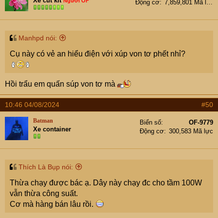
SABC22025 thì trong nội dung chuyển tiền ghi:
Tien
Xe cút kít
Người OF
Động cơ
7,859,801 Mã lực
Tung SABC22025
Trân trọng kính mời các cụ mợ....
Manhpd nói:
Cụ này có vẻ an hiểu điện với xúp von tơ phết nhỉ?
Hồi trẩu em quấn súp von tơ mà
10:46 04/08/2024
#50
Batman
Biển số
OF-9779
Xe container
Động cơ
300,583 Mã lực
Thích Là Bụp nói:
Thừa chạy được bác ạ. Dây này chạy đc cho tầm 100W
vẫn thừa công suất.
Cơ mà hàng bán lâu rồi.