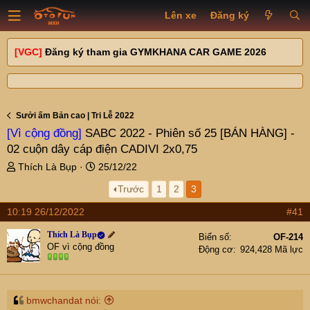
Lên xe
Đăng ký
[VGC]
Đăng ký tham gia GYMKHANA CAR GAME 2026
Sưởi ấm Bản cao | Tri Lễ 2022
[Vì cộng đồng]
SABC 2022 - Phiên số 25 [BÁN HÀNG] -
02 cuộn dây cáp điện CADIVI 2x0,75
T
N
Thích Là Bụp
25/12/22
h
g
Trước
1
2
3
r
à
e
y
10:19 26/12/2022
#41
a
g
d
ử
Thích Là Bụp
Biển số
OF-214
s
i
OF vì cộng đồng
Động cơ
924,428 Mã lực
t
a
r
t
bmwchandat nói: