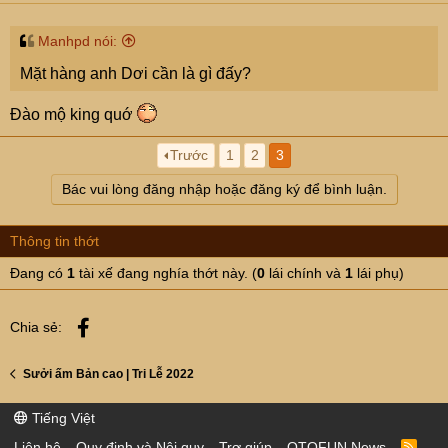
Manhpd nói:
Mặt hàng anh Dơi cần là gì đấy?
Đào mộ king quớ
Trước
1
2
3
Bác vui lòng đăng nhập hoặc đăng ký để bình luận.
Thông tin thớt
Đang có
1
tài xế đang nghía thớt này. (
0
lái chính và
1
lái phụ)
Facebook
Chia sẻ:
Sưởi ấm Bản cao | Tri Lễ 2022
Tiếng Việt
Liên hệ
Quy định và Nội quy
Trợ giúp
OTOFUN News
R