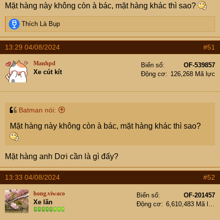
Mặt hàng này không còn à bác, mặt hàng khác thì sao?
R
Thích Là Bụp
e
a
13:29 04/08/2024
#51
c
t
Manhpd
Biển số
OF-539857
i
Xe cút kít
Động cơ
126,268 Mã lực
o
n
s
:
Batman nói:
Mặt hàng này không còn à bác, mặt hàng khác thì sao?
Mặt hàng anh Dơi cần là gì đấy?
13:33 04/08/2024
#52
hong.viwaco
Biển số
OF-201457
Xe lăn
Động cơ
6,610,483 Mã lực