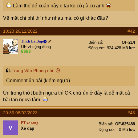
e
Làm thế để xuân này e lại ko có j à cụ anh
r
Về mặt chi phí thì như nhau mà, có gì khác đâu?
10:23 26/12/2022
#42
Thích Là Bụp
Biển số
OF-214
OF vì cộng đồng
Động cơ
924,428 Mã lực
Trung Vân Phong nói:
Comment ủn bài (kiếm ngựa)
Ủn trong thớt buôn ngựa thì OK chứ ủn ở đây là dễ mất cả
bài lẫn ngựa lắm.
20:36 08/02/2023
#43
PT xe sang
Biển số
OF-825488
Xe đạp
Động cơ
0 Mã lực