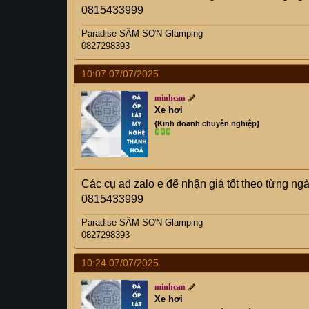
0815433999
Paradise SẦM SƠN Glamping
0827298393
10:07 07/07/2025
minhcan
Xe hơi
{Kinh doanh chuyên nghiệp}
Các cụ ad zalo e để nhận giá tốt theo từng ng
0815433999
Paradise SẦM SƠN Glamping
0827298393
10:24 07/07/2025
minhcan
Xe hơi