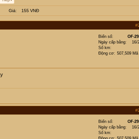
Giá
155 VNĐ
#
Biển số
OF-29
Ngày cấp bằng
16/
Số km
Động cơ
507,509 Mã
ày
#
Biển số
OF-29
Ngày cấp bằng
16/
Số km
Động cơ
507,509 Mã