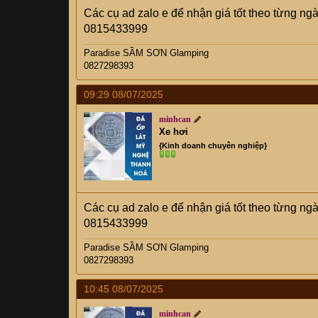
Các cụ ad zalo e để nhận giá tốt theo từng ng
0815433999
Paradise SẦM SƠN Glamping
0827298393
09:29 08/07/2025
minhcan
Xe hơi
{Kinh doanh chuyên nghiệp}
Các cụ ad zalo e để nhận giá tốt theo từng ng
0815433999
Paradise SẦM SƠN Glamping
0827298393
10:45 08/07/2025
minhcan