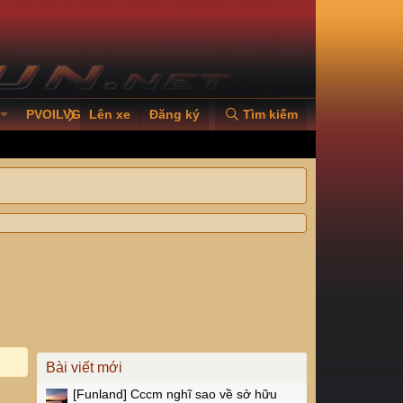
PVOILVGC2026
Lên xe
Đăng ký
Tìm kiếm
Bài viết mới
[Funland]
Cccm nghĩ sao về sở hữu