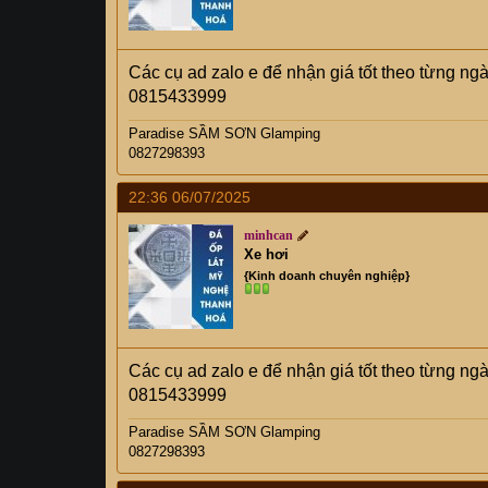
Các cụ ad zalo e để nhận giá tốt theo từng ng
0815433999
Paradise SẦM SƠN Glamping
0827298393
22:36 06/07/2025
minhcan
Xe hơi
{Kinh doanh chuyên nghiệp}
Các cụ ad zalo e để nhận giá tốt theo từng ng
0815433999
Paradise SẦM SƠN Glamping
0827298393