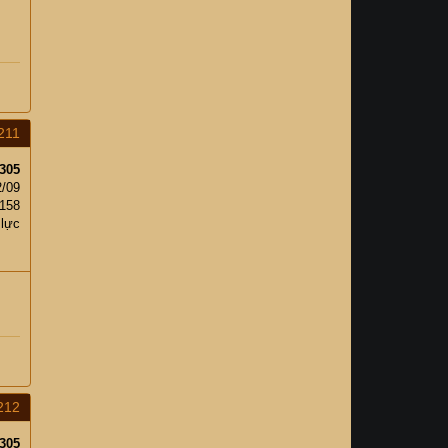
211
305
2/09
158
 lực
212
305