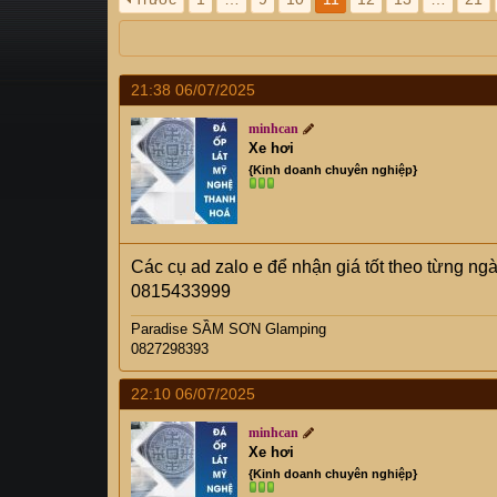
s
i
t
a
r
21:38 06/07/2025
t
e
minhcan
r
Xe hơi
{Kinh doanh chuyên nghiệp}
Các cụ ad zalo e để nhận giá tốt theo từng ng
0815433999
Paradise SẦM SƠN Glamping
0827298393
22:10 06/07/2025
minhcan
Xe hơi
{Kinh doanh chuyên nghiệp}