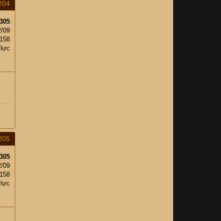
204
305
2/09
158
 lực
205
305
2/09
158
 lực