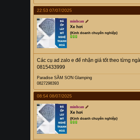
22:53 07/07/2025
minhcan
Xe hơi
{Kinh doanh chuyên nghiệp}
Các cụ ad zalo e để nhận giá tốt theo từng ng
0815433999
Paradise SẦM SƠN Glamping
0827298393
08:54 08/07/2025
minhcan
Xe hơi
{Kinh doanh chuyên nghiệp}