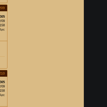
209
305
2/09
158
 lực
210
305
2/09
158
 lực