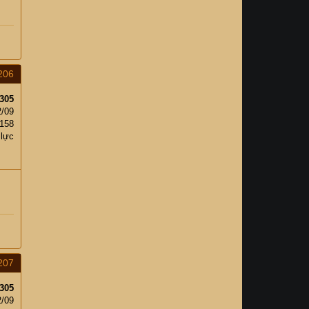
206
305
2/09
158
 lực
207
305
2/09