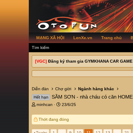
MẠNG XÃ HỘI
LenXe.vn
Trang chủ
B
Tìm kiếm
[VGC]
Đăng ký tham gia GYMKHANA CAR GAME
Diễn đàn
Chợ giời
Ngành hàng khác
SẦM SƠN - nhà cháu có căn HOME 
Hết hạn
T
N
minhcan
23/6/25
h
g
r
à
Thớt đang đóng
e
y
a
g
d
ử
Trước
1
…
9
10
11
12
13
…
21