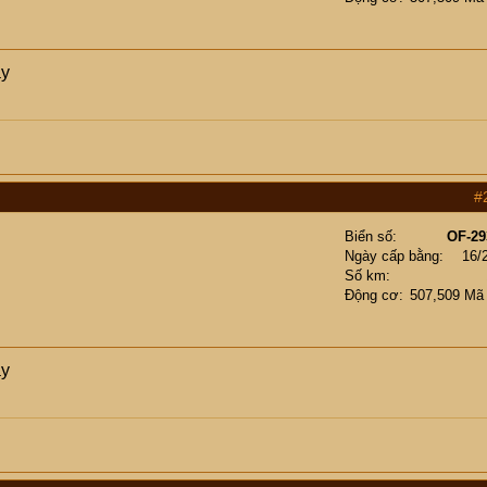
ày
#
Biển số
OF-29
Ngày cấp bằng
16/
Số km
Động cơ
507,509 Mã
ày