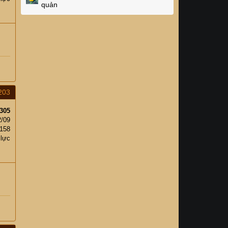
quản
203
305
2/09
158
 lực