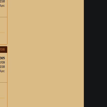
158
 lực
208
305
2/09
158
 lực