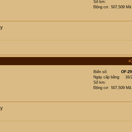
Số km
Động cơ
507,509 Mã
ày
#
Biển số
OF-29
Ngày cấp bằng
16/
Số km
Động cơ
507,509 Mã
ày