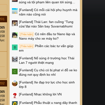
súng và tội phạm liên quan tới súng
ống ở Mỹ
[Funland]
Có mỗi cái hội phụ huynh mà
năm nào cũng nói
201
[Funland]
Thái Lan: fan cuồng “Tung
cửa”đại náo Sân bay Suvarnabhumi
305
2/09
Có nên đầu tư Nano láp và
[Thảo luận]
158
Nano máy cho xe máy ko?
 lực
Phiền các bác tư vấn giúp
[Thảo luận]
B
em
[Funland]
Nổ súng ở trường học Thái
Lan 7 người thiệt mạng
[Funland]
Cụ chủ có bị phạt vì đỗ xe ko
C
đúng nơi quy định ko nhỉ
[Funland]
Xe đạp trợ lực cho học sinh
202
lớp 8
305
[Funland]
Nhạc không lời VN
2/09
158
[Funland]
Phẫu thuật u nang dây thanh
 lực