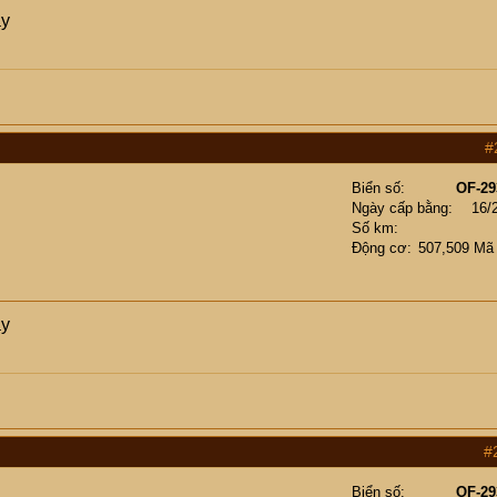
ày
#
Biển số
OF-29
Ngày cấp bằng
16/
Số km
Động cơ
507,509 Mã
ày
#
Biển số
OF-29