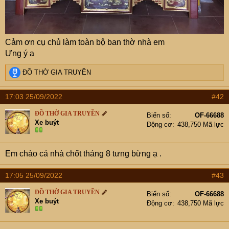
Cảm ơn cụ chủ làm toàn bộ ban thờ nhà em
Ưng ý ạ
R
ĐỒ THỜ GIA TRUYỀN
e
a
17:03 25/09/2022
#42
c
t
ĐỒ THỜ GIA TRUYỀN
Biển số
OF-66688
i
Xe buýt
Động cơ
438,750 Mã lực
o
n
s
Em chào cả nhà chốt tháng 8 tưng bừng ạ .
:
17:05 25/09/2022
#43
ĐỒ THỜ GIA TRUYỀN
Biển số
OF-66688
Xe buýt
Động cơ
438,750 Mã lực