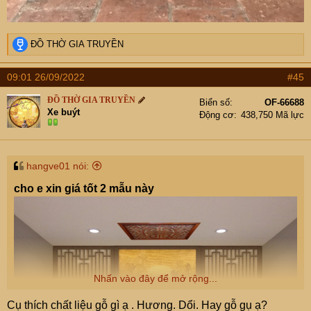
R
ĐỒ THỜ GIA TRUYỀN
e
a
09:01 26/09/2022
#45
c
Cảm ơn cụ chủ làm toàn bộ ban thờ nhà em
t
ĐỒ THỜ GIA TRUYỀN
Ưng ý ạ
Biển số
OF-66688
i
Xe buýt
Động cơ
438,750 Mã lực
o
n
s
:
hangve01 nói:
cho e xin giá tốt 2 mẫu này
Nhấn vào đây để mở rộng...
Cụ thích chất liệu gỗ gì ạ . Hương. Dổi. Hay gỗ gụ ạ?