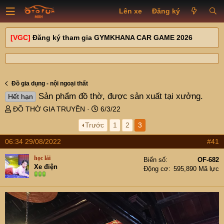
Lên xe
Đăng ký
[VGC]
Đăng ký tham gia GYMKHANA CAR GAME 2026
Đồ gia dụng - nội ngoại thất
Sản phẩm đồ thờ, được sản xuất tại xưởng.
Hết hạn
T
N
ĐỒ THỜ GIA TRUYỀN
6/3/22
h
g
Trước
1
2
3
r
à
e
y
06:34 29/08/2022
#41
a
g
d
ử
học lái
Biển số
OF-682
s
i
Xe điện
Động cơ
595,890 Mã lực
t
a
r
t
e
r