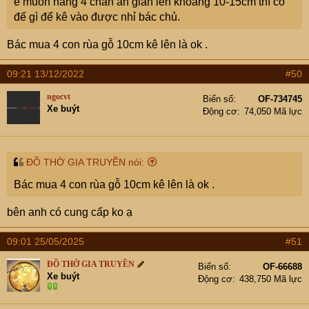
e muốn nâng 4 chân án gian lên khoảng 10-15cm thì có
đế gì để kê vào được nhỉ bác chủ.
Bác mua 4 con rùa gỗ 10cm kê lên là ok .
09:21 13/12/2022
#50
ngocvt
Biển số
OF-734745
Xe buýt
Động cơ
74,050 Mã lực
ĐỒ THỜ GIA TRUYỀN nói:
Bác mua 4 con rùa gỗ 10cm kê lên là ok .
bên anh có cung cấp ko ạ
09:01 25/05/2025
#51
ĐỒ THỜ GIA TRUYỀN
Biển số
OF-66688
Xe buýt
Động cơ
438,750 Mã lực