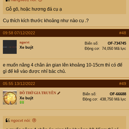
Gỗ gõ, hoặc hương đá cụ ạ
Cụ thích kích thước khoảng như nào cụ .?
09:58 07/12/2022
#48
ngocvt
Biển số
OF-734745
Xe buýt
Động cơ
74,050 Mã lực
e muốn nâng 4 chân án gian lên khoảng 10-15cm thì có đế
gì để kê vào được nhỉ bác chủ.
05:55 13/12/2022
#49
ĐỒ THỜ GIA TRUYỀN
Biển số
OF-66688
Xe buýt
Động cơ
438,750 Mã lực
ngocvt nói: