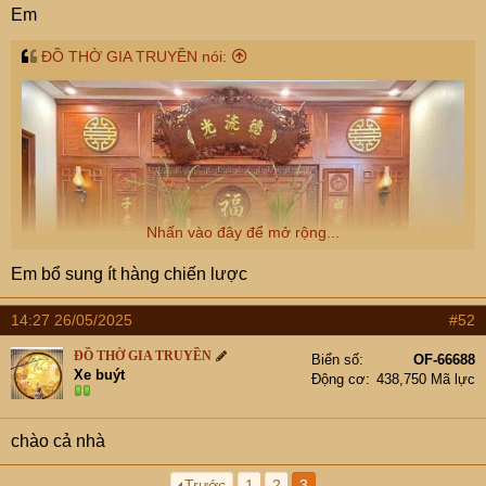
Em
ĐỒ THỜ GIA TRUYỀN nói:
Nhấn vào đây để mở rộng...
Em bổ sung ít hàng chiến lược
14:27 26/05/2025
#52
ĐỒ THỜ GIA TRUYỀN
Biển số
OF-66688
Xe buýt
Động cơ
438,750 Mã lực
chào cả nhà
Trước
1
2
3