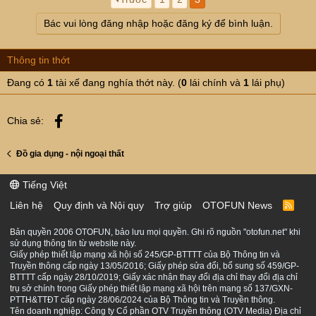
Bác vui lòng đăng nhập hoặc đăng ký để bình luận.
Thông tin thớt
Đang có
1
tài xế đang nghía thớt này. (
0
lái chính và
1
lái phụ)
Facebook
Chia sẻ:
Đồ gia dụng - nội ngoại thất
Tiếng Việt
Liên hệ
Quy định và Nội quy
Trợ giúp
OTOFUN News
R
S
S
Bản quyền 2006 OTOFUN, bảo lưu mọi quyền. Ghi rõ nguồn "otofun.net" khi
sử dụng thông tin từ website này.
Giấy phép thiết lập mạng xã hội số 245/GP-BTTTT của Bộ Thông tin và
Truyền thông cấp ngày 13/05/2016; Giấy phép sửa đổi, bổ sung số 459/GP-
BTTTT cấp ngày 28/10/2019; Giấy xác nhận thay đổi địa chỉ thay đổi địa chỉ
trụ sở chính trong Giấy phép thiết lập mạng xã hội trên mạng số 137/GXN-
PTTH&TTĐT cấp ngày 28/06/2024 của Bộ Thông tin và Truyền thông.
Tên doanh nghiệp: Công ty Cổ phần OTV Truyền thông (OTV Media) Địa chỉ