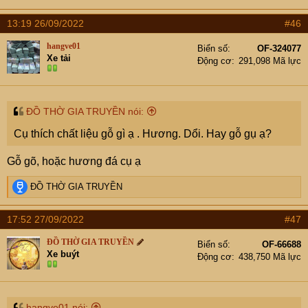
13:19 26/09/2022
#46
hangve01
Biển số
OF-324077
Xe tải
Động cơ
291,098 Mã lực
ĐỒ THỜ GIA TRUYỀN nói:
Cụ thích chất liệu gỗ gì ạ . Hương. Dổi. Hay gỗ gụ ạ?
Gỗ gõ, hoặc hương đá cụ ạ
R
ĐỒ THỜ GIA TRUYỀN
e
a
17:52 27/09/2022
#47
c
t
ĐỒ THỜ GIA TRUYỀN
Biển số
OF-66688
i
Xe buýt
Động cơ
438,750 Mã lực
o
n
s
:
hangve01 nói: