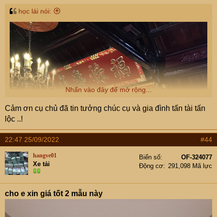
học lái nói:
Nhấn vào đây để mở rộng...
Cảm ơn cụ chủ đã tin tưởng chúc cụ và gia đình tấn tài tấn
lộc ..!
22:47 25/09/2022
#44
hangve01
Biển số
OF-324077
Xe tải
Động cơ
291,098 Mã lực
cho e xin giá tốt 2 mẫu này