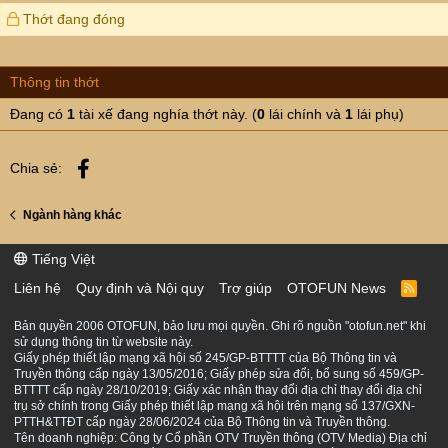
Thớt đang đóng
Thông tin thớt
Đang có
1
tài xế đang nghía thớt này. (
0
lái chính và
1
lái phụ)
Facebook
Chia sẻ:
Ngành hàng khác
Tiếng Việt
Liên hệ
Quy định và Nội quy
Trợ giúp
OTOFUN News
R
S
S
Bản quyền 2006 OTOFUN, bảo lưu mọi quyền. Ghi rõ nguồn "otofun.net" khi
sử dụng thông tin từ website này.
Giấy phép thiết lập mạng xã hội số 245/GP-BTTTT của Bộ Thông tin và
Truyền thông cấp ngày 13/05/2016; Giấy phép sửa đổi, bổ sung số 459/GP-
BTTTT cấp ngày 28/10/2019; Giấy xác nhận thay đổi địa chỉ thay đổi địa chỉ
trụ sở chính trong Giấy phép thiết lập mạng xã hội trên mạng số 137/GXN-
PTTH&TTĐT cấp ngày 28/06/2024 của Bộ Thông tin và Truyền thông.
Tên doanh nghiệp: Công ty Cổ phần OTV Truyền thông (OTV Media) Địa chỉ