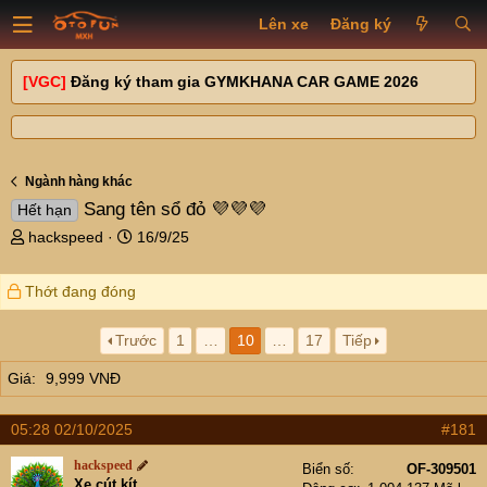
Lên xe
Đăng ký
[VGC]
Đăng ký tham gia GYMKHANA CAR GAME 2026
Ngành hàng khác
Sang tên sổ đỏ 💜💜💜
Hết hạn
T
N
hackspeed
16/9/25
h
g
r
à
Thớt đang đóng
e
y
a
g
d
ử
Trước
1
…
10
…
17
Tiếp
s
i
Giá
9,999 VNĐ
t
a
r
05:28 02/10/2025
#181
t
e
hackspeed
Biển số
OF-309501
r
Xe cút kít