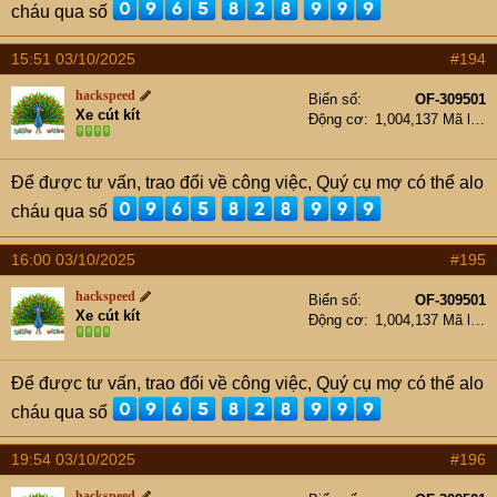
cháu qua số
15:51 03/10/2025
#194
hackspeed
Biển số
OF-309501
Xe cút kít
Động cơ
1,004,137 Mã lực
Để được tư vấn, trao đổi về công việc, Quý cụ mợ có thể alo
cháu qua số
16:00 03/10/2025
#195
hackspeed
Biển số
OF-309501
Xe cút kít
Động cơ
1,004,137 Mã lực
Để được tư vấn, trao đổi về công việc, Quý cụ mợ có thể alo
cháu qua số
19:54 03/10/2025
#196
hackspeed