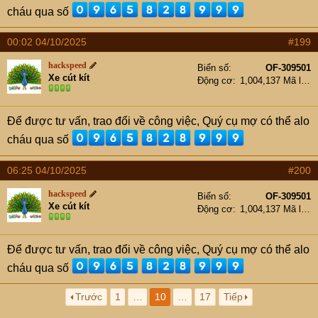
cháu qua số
00:02 04/10/2025
#199
hackspeed
Biển số
OF-309501
Xe cút kít
Động cơ
1,004,137 Mã lực
Để được tư vấn, trao đổi về công việc, Quý cụ mợ có thể alo
cháu qua số
06:25 04/10/2025
#200
hackspeed
Biển số
OF-309501
Xe cút kít
Động cơ
1,004,137 Mã lực
Để được tư vấn, trao đổi về công việc, Quý cụ mợ có thể alo
cháu qua số
Trước
1
…
10
…
17
Tiếp