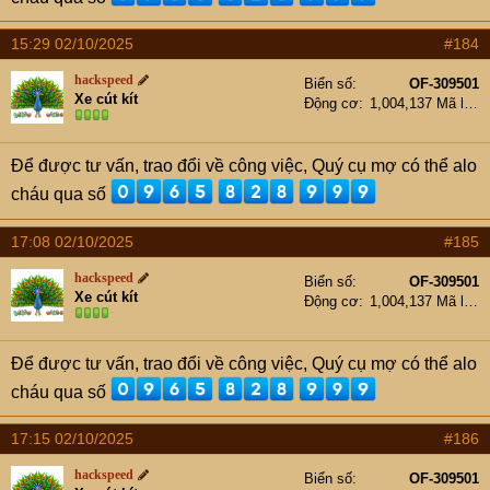
15:29 02/10/2025
#184
hackspeed
Biển số
OF-309501
Xe cút kít
Động cơ
1,004,137 Mã lực
Để được tư vấn, trao đổi về công việc, Quý cụ mợ có thể alo
cháu qua số
17:08 02/10/2025
#185
hackspeed
Biển số
OF-309501
Xe cút kít
Động cơ
1,004,137 Mã lực
Để được tư vấn, trao đổi về công việc, Quý cụ mợ có thể alo
cháu qua số
17:15 02/10/2025
#186
hackspeed
Biển số
OF-309501