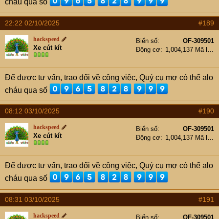
cháu qua số
22:22 02/10/2025
#189
hackspeed
Biển số
OF-309501
Xe cút kít
Động cơ
1,004,137 Mã lực
Để được tư vấn, trao đổi về công việc, Quý cụ mợ có thể alo
cháu qua số
08:12 03/10/2025
#190
hackspeed
Biển số
OF-309501
Xe cút kít
Động cơ
1,004,137 Mã lực
Để được tư vấn, trao đổi về công việc, Quý cụ mợ có thể alo
cháu qua số
08:31 03/10/2025
#191
hackspeed
Biển số
OF-309501