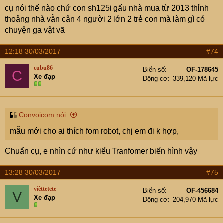
cụ nói thế nào chứ con sh125i gấu nhà mua từ 2013 thỉnh
thoảng nhà vẫn cân 4 người 2 lớn 2 trẻ con mà làm gì có
chuyện ga vật vã
12:18 30/03/2017
#74
cubu86
Biển số
OF-178645
C
Xe đạp
Động cơ
339,120 Mã lực
Convoicom nói:
mẫu mới cho ai thích fom robot, chị em đi k hợp,
Chuẩn cụ, e nhìn cứ như kiểu Tranfomer biến hình vậy
13:28 30/03/2017
#75
viêttetete
Biển số
OF-456684
V
Xe đạp
Động cơ
204,970 Mã lực