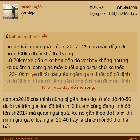
xuanhung59
Biển số
OF-494890
Xe đạp
Động cơ
188,850 Mã lực
chacoauth nói:
hix xe bác ngon quá, của e 2017 125 cbs màu đỏ,đi đc
hơn 300km thấy khá thất vọng:
_0-20km: xe gằn,e ko bàn đến độ vọt hay không nhưng
ko đc êm ái,cảm giác máy đuối,e ga từ từ chứ ko thốc
_20-40km
e đi rất gằn,nếu ngâm ga ở 1 tốc độ cố định
ví dụ 30km thì xe có tiếng gằn từng đợt,nếu đi ở nơi tĩnh
Nhấn vào đây để mở rộng...
nghe khá rõ
_40-60km: lúc này mới thoát máy.cao hơn e chưa thử.
con ab2016 của mình cũng bị gằn theo đợt ở tốc độ 40-50.
e mua 125 nên cũng chả dám đòi hỏi gì bốc,hay vọt quan
dưới và trên giải tốc độ trên thì 0 bị. em cũng đang tính đổi
trọng là độ êm ái nhưng rất thất vọng vì e SH này,thua xa
lên sh2017 mà quan ngại quá. Xe nó gằn theo đợt là ở khi
cả con vision của đứa e,đi êm ru.ngoài ra giảm xóc rất
mình giữ ga ở toàn giải 20-40 hay là chỉ ở mỗi 30 thôi hả
cứng,đi 2 thì ok chứ đi 1 thì cứng!
bác.