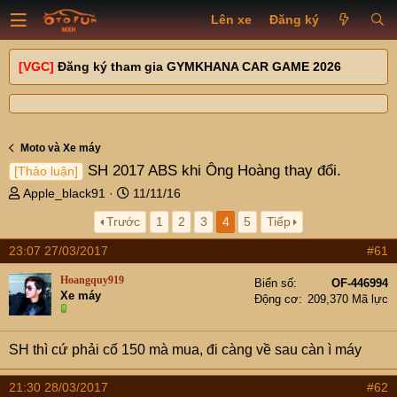
Lên xe
Đăng ký
[VGC]
Đăng ký tham gia GYMKHANA CAR GAME 2026
Moto và Xe máy
SH 2017 ABS khi Ông Hoàng thay đổi.
[Thảo luận]
T
N
Apple_black91
11/11/16
h
g
Trước
1
2
3
4
5
Tiếp
r
à
e
y
23:07 27/03/2017
#61
a
g
d
ử
Hoangquy919
Biển số
OF-446994
s
i
Xe máy
Động cơ
209,370 Mã lực
t
a
r
SH thì cứ phải cố 150 mà mua, đi càng về sau càn ì máy
t
e
21:30 28/03/2017
#62
r