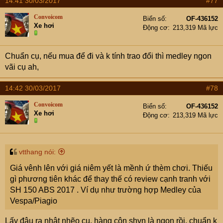
14:41 30/03/2017
#77
Convoicom
Biển số
OF-436152
Xe hơi
Động cơ
213,319 Mã lực
Chuẩn cụ, nếu mua để đi và k tính trao đổi thì medley ngon
vãi cụ ah,
14:42 30/03/2017
#78
Convoicom
Biển số
OF-436152
Xe hơi
Động cơ
213,319 Mã lực
vtthang nói:
Giá vênh lên với giá niêm yết là mềnh ứ thèm chơi. Thiếu
gì phương tiên khác để thay thế có review cạnh tranh với
SH 150 ABS 2017 . Ví dụ như trường hợp Medley của
Vespa/Piagio
Lấy đâu ra nhật nhẽo cụ, hàng côn shvn là ngon rồi, chuẩn k