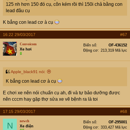
125 nh hơn 150 đó cụ, côn kém rồi thì 150i chả bằng con
lead đâu cụ
K bẳng con lead cơ à cụ
16:22 29/03/2017
#67
Convoicom
Biển số
OF-436152
Xe hơi
Động cơ
213,319 Mã lực
Apple_black91 nói:
K bẳng con lead cơ à cụ
E chơi xe nên nói chuẩn cụ ah, đi và tự bảo dưỡng được
nên cccm hay gặp thợ sửa xe vẽ bệnh ra là toi
17:15 29/03/2017
#68
newch
Biển số
OF-295001
N
Xe điện
Động cơ
333,427 Mã lực