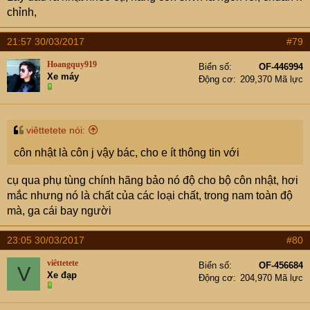
chỉnh,
21:57 30/03/2017
#79
Hoangquy919
Biển số
OF-446994
Xe máy
Động cơ
209,370 Mã lực
viêttetete nói:
côn nhật là côn j vậy bác, cho e ít thông tin với
cụ qua phụ tùng chính hãng bảo nó độ cho bộ côn nhật, hơi
mắc nhưng nó là chất của các loại chất, trong nam toàn độ
mà, ga cái bay người
23:05 30/03/2017
#80
viêttetete
Biển số
OF-456684
V
Xe đạp
Động cơ
204,970 Mã lực