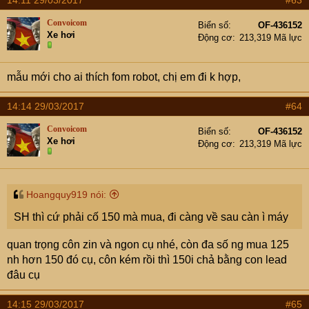
14:11 29/03/2017
#63
Convoicom
Biển số
OF-436152
Xe hơi
Động cơ
213,319 Mã lực
mẫu mới cho ai thích fom robot, chị em đi k hợp,
14:14 29/03/2017
#64
Convoicom
Biển số
OF-436152
Xe hơi
Động cơ
213,319 Mã lực
Hoangquy919 nói:
SH thì cứ phải cố 150 mà mua, đi càng về sau càn ì máy
quan trọng côn zin và ngon cụ nhé, còn đa số ng mua 125
nh hơn 150 đó cụ, côn kém rồi thì 150i chả bằng con lead
đâu cụ
14:15 29/03/2017
#65