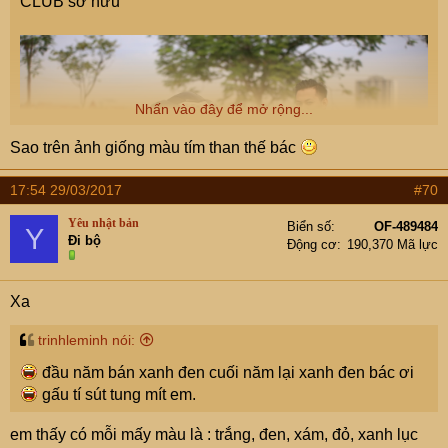
CLUB sở hữu
Nhấn vào đây để mở rộng...
Sao trên ảnh giống màu tím than thế bác
17:54 29/03/2017
#70
Yêu nhật bản
Biển số
OF-489484
Y
Đi bộ
Động cơ
190,370 Mã lực
Xa
trinhleminh nói:
đầu năm bán xanh đen cuối năm lại xanh đen bác ơi
gấu tí sút tung mít em.
em thấy có mỗi mấy màu là : trắng, đen, xám, đỏ, xanh lục