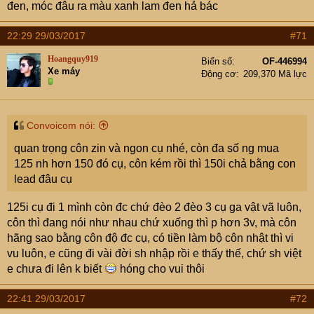
đen, móc đâu ra màu xanh lam đen hả bác
22:29 29/03/2017
#71
Hoangquy919
Biển số
OF-446994
Xe máy
Động cơ
209,370 Mã lực
Convoicom nói:
quan trọng côn zin và ngon cụ nhé, còn đa số ng mua
125 nh hơn 150 đó cụ, côn kém rồi thì 150i chả bằng con
lead đâu cụ
125i cụ đi 1 mình còn đc chứ đèo 2 đèo 3 cụ ga vật vã luôn,
côn thì đang nói như nhau chứ xuống thì p hơn 3v, mà côn
hãng sao bằng côn độ đc cụ, có tiền làm bộ côn nhật thì vi
vu luôn, e cũng đi vài đời sh nhập rồi e thấy thế, chứ sh việt
e chưa đi lên k biết
hóng cho vui thôi
22:41 29/03/2017
#72