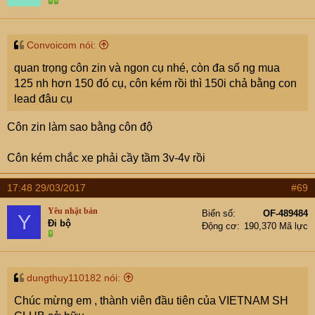
Convoicom nói:
quan trọng côn zin và ngon cụ nhé, còn đa số ng mua
125 nh hơn 150 đó cụ, côn kém rồi thì 150i chả bằng con
lead đâu cụ
Côn zin làm sao bằng côn độ
Côn kém chắc xe phải cầy tầm 3v-4v rồi
17:48 29/03/2017
#69
Yêu nhật bản
Biển số
OF-489484
Y
Đi bộ
Động cơ
190,370 Mã lực
dungthuy110182 nói:
Chúc mừng em , thành viên đầu tiên của VIETNAM SH