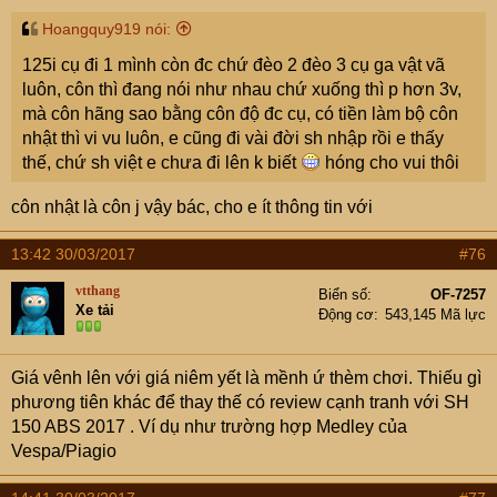
Hoangquy919 nói:
125i cụ đi 1 mình còn đc chứ đèo 2 đèo 3 cụ ga vật vã
luôn, côn thì đang nói như nhau chứ xuống thì p hơn 3v,
mà côn hãng sao bằng côn độ đc cụ, có tiền làm bộ côn
nhật thì vi vu luôn, e cũng đi vài đời sh nhập rồi e thấy
thế, chứ sh việt e chưa đi lên k biết
hóng cho vui thôi
côn nhật là côn j vậy bác, cho e ít thông tin với
13:42 30/03/2017
#76
vtthang
Biển số
OF-7257
Xe tải
Động cơ
543,145 Mã lực
Giá vênh lên với giá niêm yết là mềnh ứ thèm chơi. Thiếu gì
phương tiên khác để thay thế có review cạnh tranh với SH
150 ABS 2017 . Ví dụ như trường hợp Medley của
Vespa/Piagio