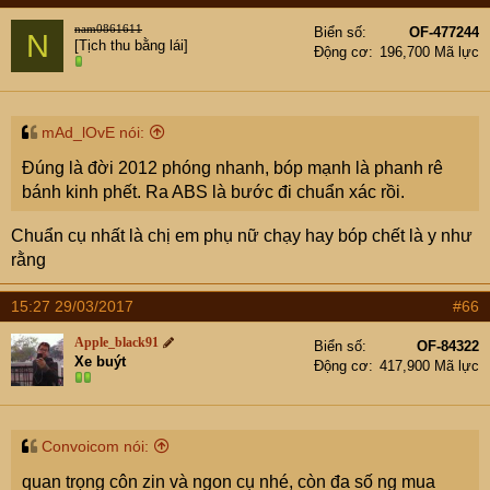
nam0861611
Biển số
OF-477244
N
[Tịch thu bằng lái]
Động cơ
196,700 Mã lực
mAd_lOvE nói:
Đúng là đời 2012 phóng nhanh, bóp mạnh là phanh rê
bánh kinh phết. Ra ABS là bước đi chuẩn xác rồi.
Chuẩn cụ nhất là chị em phụ nữ chạy hay bóp chết là y như
rằng
15:27 29/03/2017
#66
Apple_black91
Biển số
OF-84322
Xe buýt
Động cơ
417,900 Mã lực
Convoicom nói:
quan trọng côn zin và ngon cụ nhé, còn đa số ng mua