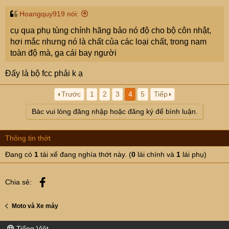
Hoangquy919 nói:
cụ qua phụ tùng chính hãng bảo nó độ cho bộ côn nhật,
hơi mắc nhưng nó là chất của các loại chất, trong nam
toàn độ mà, ga cái bay người
Đấy là bộ fcc phải k ạ
Trước
1
2
3
4
5
Tiếp
Bác vui lòng đăng nhập hoặc đăng ký để bình luận.
Thông tin thớt
Đang có
1
tài xế đang nghía thớt này. (
0
lái chính và
1
lái phụ)
Facebook
Chia sẻ:
Moto và Xe máy
Tiếng Việt