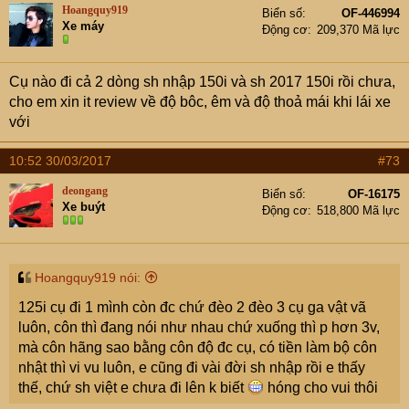
Hoangquy919
Biển số
OF-446994
Xe máy
Động cơ
209,370 Mã lực
Cụ nào đi cả 2 dòng sh nhập 150i và sh 2017 150i rồi chưa,
cho em xin it review về độ bôc, êm và độ thoả mái khi lái xe
với
10:52 30/03/2017
#73
deongang
Biển số
OF-16175
Xe buýt
Động cơ
518,800 Mã lực
Hoangquy919 nói:
125i cụ đi 1 mình còn đc chứ đèo 2 đèo 3 cụ ga vật vã
luôn, côn thì đang nói như nhau chứ xuống thì p hơn 3v,
mà côn hãng sao bằng côn độ đc cụ, có tiền làm bộ côn
nhật thì vi vu luôn, e cũng đi vài đời sh nhập rồi e thấy
thế, chứ sh việt e chưa đi lên k biết
hóng cho vui thôi