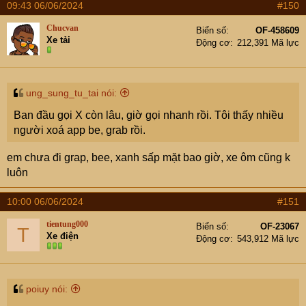
09:43 06/06/2024
#150
Chucvan
Biển số
OF-458609
Xe tải
Động cơ
212,391 Mã lực
ung_sung_tu_tai nói:
Ban đầu gọi X còn lâu, giờ gọi nhanh rồi. Tôi thấy nhiều
người xoá app be, grab rồi.
em chưa đi grap, bee, xanh sấp mặt bao giờ, xe ôm cũng k
luôn
10:00 06/06/2024
#151
tientung000
Biển số
OF-23067
T
Xe điện
Động cơ
543,912 Mã lực
poiuy nói: