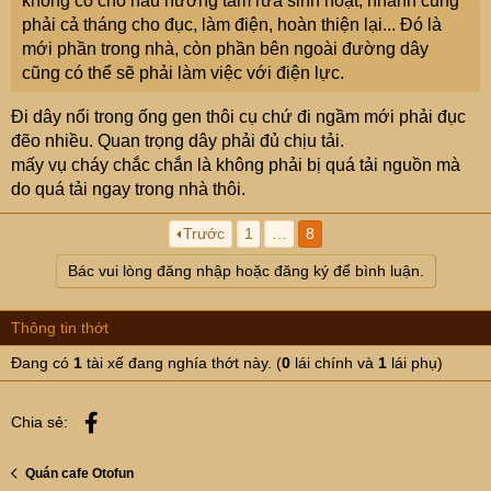
không có chỗ nấu nướng tắm rửa sinh hoạt, nhanh cũng
phải cả tháng cho đục, làm điện, hoàn thiện lại... Đó là
mới phần trong nhà, còn phần bên ngoài đường dây
cũng có thể sẽ phải làm việc với điện lực.
Đi dây nổi trong ống gen thôi cụ chứ đi ngầm mới phải đục
đẽo nhiều. Quan trọng dây phải đủ chịu tải.
mấy vụ cháy chắc chắn là không phải bị quá tải nguồn mà
do quá tải ngay trong nhà thôi.
Trước
1
…
8
Bác vui lòng đăng nhập hoặc đăng ký để bình luận.
Thông tin thớt
Đang có
1
tài xế đang nghía thớt này. (
0
lái chính và
1
lái phụ)
Facebook
Chia sẻ:
Quán cafe Otofun