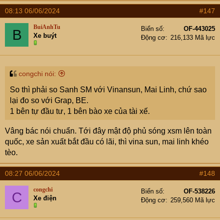
a
càng ngày càng đẻ ra nhiều loại đồ điện, nên khả năng
08:13 06/06/2024
#147
c
chập cháy cao hơn.
t
ở quê lại càng ít cháy, mà có cháy cũng dễ chạy hơn.
BuiAnhTu
Biển số
OF-443025
B
i
Xe buýt
thì xe điện cũng là 1 trong các yếu tố chập cháy phải
Động cơ
216,133 Mã lực
o
không các bác?
n
s
có lẽ chúng ta nên suy nghĩ về việc sử dụng các đồ điện.
:
mấy cái đồ điện linh tinh kiểu máy chùi toalet, máy móc
congchi nói:
thì nhỏ nhỏ linh tinh ít dùng thì nên hạn chế bớt nếu
So thì phải so Sanh SM với Vinansun, Mai Linh, chứ sao
không quá cần thiết, phòng ngừa chập cháy.
lại đo so với Grap, BE.
khi làm nhà thì làm kỹ đường dây điện. đi đâu vắng nhà
1 bên tự đầu tư, 1 bên bào xe của tài xế.
thì rút điện ra. .....
Vâng bác nói chuẩn. Tới đây mật độ phủ sóng xsm lên toàn
quốc, xe sản xuất bắt đầu có lãi, thì vina sun, mai linh khéo
tèo.
08:27 06/06/2024
#148
congchi
Biển số
OF-538226
C
Xe điện
Động cơ
259,560 Mã lực