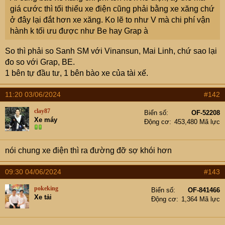
giá cước thì tối thiểu xe điện cũng phải bằng xe xăng chứ
ở đây lại đắt hơn xe xăng. Ko lẽ to như V mà chi phí vận
hành k tối ưu được như Be hay Grap à
So thì phải so Sanh SM với Vinansun, Mai Linh, chứ sao lại
đo so với Grap, BE.
1 bên tự đầu tư, 1 bên bào xe của tài xế.
11:20 03/06/2024
#142
clay87
Biển số
OF-52208
Xe máy
Động cơ
453,480 Mã lực
nói chung xe điện thì ra đường đỡ sợ khói hơn
09:30 04/06/2024
#143
pokeking
Biển số
OF-841466
Xe tải
Động cơ
1,364 Mã lực