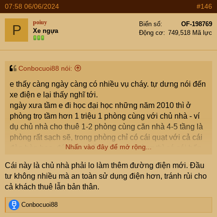
07:58 06/06/2024
#146
poiuy
Biển số
OF-198769
P
Xe ngựa
Động cơ
749,518 Mã lực
Conbocuoi88 nói:
e thấy càng ngày càng có nhiều vụ cháy. tự dưng nói đến
xe điện e lại thấy nghĩ tới.
ngày xưa tầm e đi học đại học những năm 2010 thì ở
phòng trọ tầm hơn 1 triệu 1 phòng cùng với chủ nhà - ví
dụ chủ nhà cho thuê 1-2 phòng cùng căn nhà 4-5 tầng là
phòng rất sạch sẽ, trong phòng chỉ có cái quạt với cả cái
Nhấn vào đây để mở rộng...
đèn bàn học. đứa nào nấu ăn trong phòng thì có cái bếp
ga bình ga. chả thấy cháy nổ bao giờ.
Cái này là chủ nhà phải lo làm thêm đường điện mới. Đầu
mà giờ các phòng trọ kiểu này không còn an toàn nữa.
tư không nhiều mà an toàn sử dụng điện hơn, tránh rủi cho
cháy liên tục mà chạy ko được. giờ ở mấy phòng trọ kiểu
cả khách thuê lẫn bản thân.
này lại thành ra là nguy hiểm mất mạng.
đường điện ngày xưa làm dây nhỏ, giờ nhiều thiết bị điện
R
Conbocuoi88
phát sinh. nên nó không đủ tải, hay chập cháy.
e