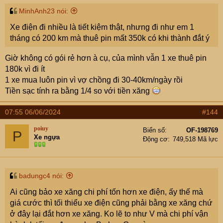
MinhAnh23 nói:
Xe điện đi nhiều là tiết kiệm thật, nhưng đi như em 1
tháng có 200 km mà thuê pin mất 350k có khi thành đắt ý
Giờ không có gói rẻ hơn à cụ, của mình vẫn 1 xe thuê pin
180k vì đi ít
1 xe mua luôn pin vì vợ chồng đi 30-40km/ngày rồi
Tiền sạc tính ra bằng 1/4 so với tiền xăng
07:55 06/06/2024
#144
poiuy
Biển số
OF-198769
P
Xe ngựa
Động cơ
749,518 Mã lực
badungc4 nói:
Ai cũng bảo xe xăng chi phí tốn hơn xe điện, ấy thế mà
giá cước thì tối thiểu xe điện cũng phải bằng xe xăng chứ
ở đây lại đắt hơn xe xăng. Ko lẽ to như V mà chi phí vận