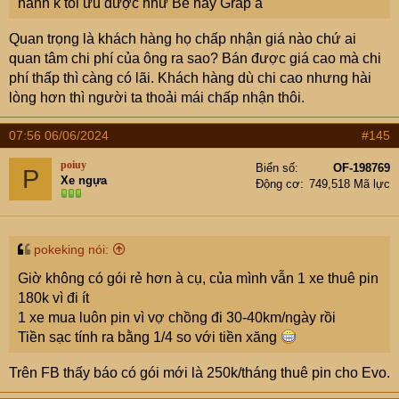
hành k tối ưu được như Be hay Grap à
Quan trọng là khách hàng họ chấp nhận giá nào chứ ai
quan tâm chi phí của ông ra sao? Bán được giá cao mà chi
phí thấp thì càng có lãi. Khách hàng dù chi cao nhưng hài
lòng hơn thì người ta thoải mái chấp nhận thôi.
07:56 06/06/2024
#145
poiuy
Biển số
OF-198769
P
Xe ngựa
Động cơ
749,518 Mã lực
pokeking nói:
Giờ không có gói rẻ hơn à cụ, của mình vẫn 1 xe thuê pin
180k vì đi ít
1 xe mua luôn pin vì vợ chồng đi 30-40km/ngày rồi
Tiền sạc tính ra bằng 1/4 so với tiền xăng
Trên FB thấy báo có gói mới là 250k/tháng thuê pin cho Evo.