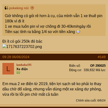
pokeking nói:
Giờ không có gói rẻ hơn à cụ, của mình vẫn 1 xe thuê pin
180k vì đi ít
1 xe mua luôn pin vì vợ chồng đi 30-40km/ngày rồi
Tiền sạc tính ra bằng 1/4 so với tiền xăng
Đi ít có gói 250k đó bác
09:28 06/06/2024
#149
lamhaha191
Biển số
OF-390025
L
Xe điện
Động cơ
339,832 Mã lực
Em mua 2 xe điện từ 2019, tiện lợi sạch sẽ ko phải lo thay
dầu chờ đổ xăng, nhưng vẫn dùng một xe xăng dự phòng,
vừa rồi bị lỗi pin chờ mất cả tuần
Chỉnh sửa cuối:
6/6/24