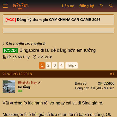
Lên xe
Đăng ký
[VGC]
Đăng ký tham gia GYMKHANA CAR GAME 2026
Câu chuyện các chuyến đi
Singapore đi lại dễ dàng hơn em tưởng
[CCCĐ]
T
N
Đồ gỗ An Huy
26/12/18
h
g
1
2
3
4
Tiếp
r
à
e
y
21:41 26/12/2018
#1
a
g
d
ử
Đồ gỗ An Huy
Biển số
OF-555655
s
i
Xe tăng
Động cơ
470,405 Mã lực
t
a
r
Vất vưởng fb lúc rảnh rỗi vớ ngay cái stt đi Sing giá rẻ.
t
e
Messenger tỉ tê hỏi giá cả lựa chọn rồi rủ bà xã đi cùng. Ok
r