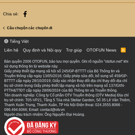
Facebook
Chia sẻ:
Câu chuyện các chuyến đi
Tiếng Việt
Liên hệ
Quy định và Nội quy
Trợ giúp
OTOFUN News
R
S
S
Bản quyền 2006 OTOFUN, bảo lưu mọi quyền. Ghi rõ nguồn "otofun.net" khi
sử dụng thông tin từ website này.
Giấy phép thiết lập mạng xã hội số 245/GP-BTTTT của Bộ Thông tin và
Truyền thông cấp ngày 13/05/2016; Giấy phép sửa đổi, bổ sung số 459/GP-
BTTTT cấp ngày 28/10/2019; Giấy xác nhận thay đổi địa chỉ thay đổi địa chỉ
trụ sở chính trong Giấy phép thiết lập mạng xã hội trên mạng số 137/GXN-
PTTH&TTĐT cấp ngày 28/06/2024 của Bộ Thông tin và Truyền thông.
Tên doanh nghiệp: Công ty Cổ phần OTV Truyền thông (OTV Media) Địa chỉ
trụ sở chính: T05-VP21, Tầng 5 Tòa nhà Stellar Garden, Số 35 Lê Văn Thiêm,
Thanh Xuân Trung, Thanh Xuân, TP Hà Nội Điện thoại: 024.3555.8066 -
096.494.6066; Email: contact@otv.vn
Người chịu trách nhiệm: Ông Nguyễn Đại Hoàng.