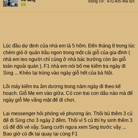
Động cơ
470,405 Mã lực
Lúc đầu dự định của nhà em là 5 hôm. Đến tháng 8 trong lúc
chém gió ở quán trâu ngon trong một cái giỗ của gia đình (
nhà em leo người chỉ cúng ở nhà bác trưởng còn ăn giỗ
toàn ngoài quán ). F1 nhà em nói bố mẹ kiểm tra ngày đi
Sing ... Khéo lại trùng vào ngày giỗ hết của bà Nội.
Lôi máy kiểm tra âm dương trong năm ngày đi theo kế
hoạch. Giỗ Mẹ em vào giữa. Có con trai con dâu nào mà để
ngày giỗ Mẹ vắng mặt để đi chơi.
Lại messenger hỏi phòng vé phương án. Thôi bù thêm 3 củ
để đi Sing cho 3 ngày 2 đêm. Thôi vì 5 củ thì hy sinh thêm 3
củ để đổi vé vậy. Sang cưỡi ngựa xem Sing trước vậy ...
Bao giờ có đk lại quay lại cùng F1