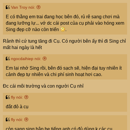
Van Troy nói:
E có thằng em trai đang học bên đó, rủ rê sang chơi mà
đang lưỡng lự... vớ dc cái post của cụ phải vào hóng xem
Sing đẹp cỡ nào còn triển
.
Rảnh thì cứ tung tăng đi Cụ. Có người bên ấy thì đi Sing chỉ
mất hai ngày là hết
ngocdaihiep nói:
Em lại nhớ Sing rồi, bên đó sạch sẽ, hiện đại tuy nhiên ít
cảnh đẹp tự nhiên và chi phí sinh hoạt hơi cao.
Đc cái môi trường và con người Cụ nhỉ
fly nói:
đắt đỏ à cụ
fly nói:
còn sang sing bập bẹ tiếng anh có đủ dùng k các cụ