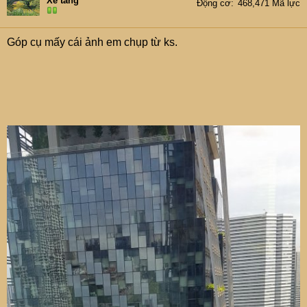
Xe tăng
Động cơ
468,471 Mã lực
Góp cụ mấy cái ảnh em chụp từ ks.