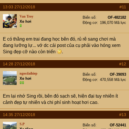
13:03 27/12/2018
#11
Van Troy
Biển số
OF-482182
Xe hơi
Động cơ
196,070 Mã lực
E có thằng em trai đang học bên đó, rủ rê sang chơi mà
đang lưỡng lự... vớ dc cái post của cụ phải vào hóng xem
Sing đẹp cỡ nào còn triển
.
14:28 27/12/2018
#12
ngocdaihiep
Biển số
OF-39093
Xe hơi
Động cơ
470,558 Mã lực
Em lại nhớ Sing rồi, bên đó sạch sẽ, hiện đại tuy nhiên ít
cảnh đẹp tự nhiên và chi phí sinh hoạt hơi cao.
14:35 27/12/2018
#13
S.P
Biển số
OF-52441