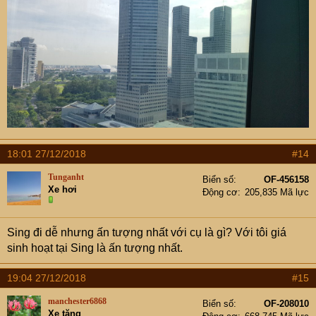
18:01 27/12/2018
#14
Tunganht
Biển số
OF-456158
Xe hơi
Động cơ
205,835 Mã lực
Sing đi dễ nhưng ấn tượng nhất với cụ là gì? Với tôi giá
sinh hoạt tại Sing là ấn tượng nhất.
19:04 27/12/2018
#15
manchester6868
Biển số
OF-208010
Xe tăng