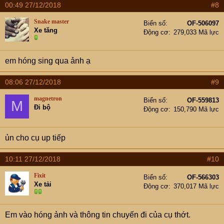
00:49 27/12/2018
#8
Snake master
Biển số
OF-506097
Xe tăng
Động cơ
279,033 Mã lực
em hóng sing qua ảnh ạ
08:06 27/12/2018
#9
magnetron
Biển số
OF-559813
M
Đi bộ
Động cơ
150,790 Mã lực
ủn cho cụ up tiếp
10:11 27/12/2018
#10
Fixit
Biển số
OF-566303
Xe tải
Động cơ
370,017 Mã lực
Em vào hóng ảnh và thông tin chuyến đi của cụ thớt.