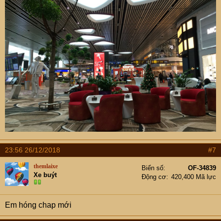
23:56 26/12/2018
#7
themlaixe
Biển số
OF-34839
Xe buýt
Động cơ
420,400 Mã lực
Em hóng chap mới