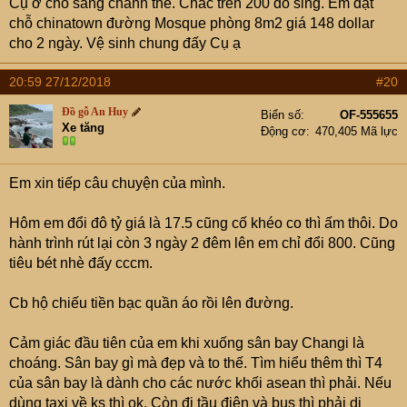
Cụ ở chỗ sang chảnh thế. Chắc trên 200 đô sing. Em đặt
chỗ chinatown đường Mosque phòng 8m2 giá 148 dollar
cho 2 ngày. Vệ sinh chung đấy Cụ ạ
20:59 27/12/2018
#20
Đồ gỗ An Huy
Biển số
OF-555655
Xe tăng
Động cơ
470,405 Mã lực
Em xin tiếp câu chuyện của mình.
Hôm em đổi đô tỷ giá là 17.5 cũng cố khéo co thì ấm thôi. Do
hành trình rút lại còn 3 ngày 2 đêm lên em chỉ đổi 800. Cũng
tiêu bét nhè đấy cccm.
Cb hộ chiếu tiền bạc quần áo rồi lên đường.
Cảm giác đầu tiên của em khi xuống sân bay Changi là
choáng. Sân bay gì mà đẹp và to thế. Tìm hiểu thêm thì T4
của sân bay là dành cho các nước khối asean thì phải. Nếu
dùng taxi về ks thì ok. Còn đi tầu điện và bus thì phải di