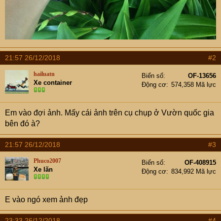
21:57 26/12/2018
#2
hailuatn
Biển số
OF-13656
Xe container
Động cơ
574,358 Mã lực
Em vào đợi ảnh. Mấy cái ảnh trên cụ chụp ở Vườn quốc gia
bên đó à?
21:57 26/12/2018
#3
Phuco2007
Biển số
OF-408915
Xe lăn
Động cơ
834,992 Mã lực
E vào ngó xem ảnh đẹp
23:33 26/12/2018
#4