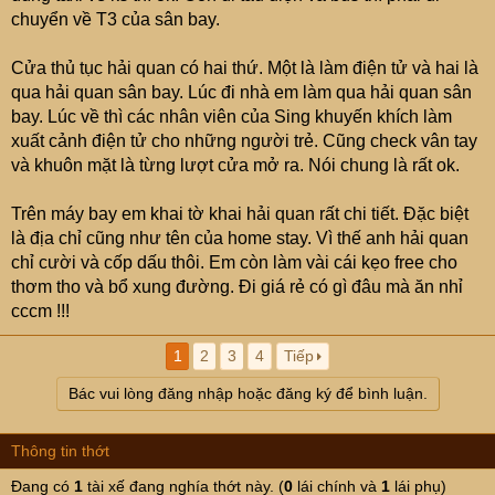
chuyển về T3 của sân bay.
Cửa thủ tục hải quan có hai thứ. Một là làm điện tử và hai là
qua hải quan sân bay. Lúc đi nhà em làm qua hải quan sân
bay. Lúc về thì các nhân viên của Sing khuyến khích làm
xuất cảnh điện tử cho những người trẻ. Cũng check vân tay
và khuôn mặt là từng lượt cửa mở ra. Nói chung là rất ok.
Trên máy bay em khai tờ khai hải quan rất chi tiết. Đặc biệt
là địa chỉ cũng như tên của home stay. Vì thế anh hải quan
chỉ cười và cốp dấu thôi. Em còn làm vài cái kẹo free cho
thơm tho và bổ xung đường. Đi giá rẻ có gì đâu mà ăn nhỉ
cccm !!!
1
2
3
4
Tiếp
Bác vui lòng đăng nhập hoặc đăng ký để bình luận.
Thông tin thớt
Đang có
1
tài xế đang nghía thớt này. (
0
lái chính và
1
lái phụ)