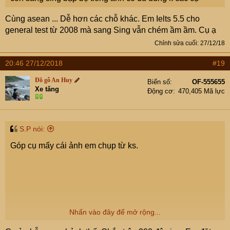
Cùng asean ... Dễ hơn các chỗ khác. Em Ielts 5.5 cho
general test từ 2008 mà sang Sing vẫn chém ầm ầm. Cụ ạ
Chỉnh sửa cuối:
27/12/18
20:46 27/12/2018
#19
Đồ gỗ An Huy
Biển số
OF-555655
Xe tăng
Động cơ
470,405 Mã lực
S.P nói:
Góp cụ mấy cái ảnh em chụp từ ks.
Nhấn vào đây để mở rộng...