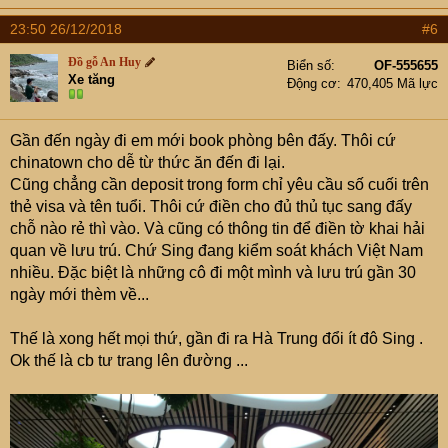
23:50 26/12/2018
#6
Đồ gỗ An Huy
Biển số
OF-555655
Xe tăng
Động cơ
470,405 Mã lực
Gần đến ngày đi em mới book phòng bên đấy. Thôi cứ
chinatown cho dễ từ thức ăn đến đi lại.
Cũng chẳng cần deposit trong form chỉ yêu cầu số cuối trên
thẻ visa và tên tuổi. Thôi cứ điền cho đủ thủ tục sang đấy
chỗ nào rẻ thì vào. Và cũng có thông tin để điền tờ khai hải
quan về lưu trú. Chứ Sing đang kiểm soát khách Việt Nam
nhiều. Đặc biệt là những cô đi một mình và lưu trú gần 30
ngày mới thèm về...
Thế là xong hết mọi thứ, gần đi ra Hà Trung đổi ít đô Sing .
Ok thế là cb tư trang lên đường ...