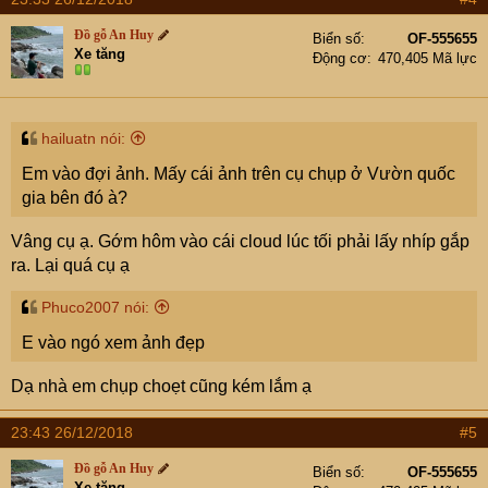
Đồ gỗ An Huy
Biển số
OF-555655
Xe tăng
Động cơ
470,405 Mã lực
hailuatn nói:
Em vào đợi ảnh. Mấy cái ảnh trên cụ chụp ở Vườn quốc
gia bên đó à?
Vâng cụ ạ. Gớm hôm vào cái cloud lúc tối phải lấy nhíp gắp
ra. Lại quá cụ ạ
Phuco2007 nói:
E vào ngó xem ảnh đẹp
Dạ nhà em chụp choẹt cũng kém lắm ạ
23:43 26/12/2018
#5
Đồ gỗ An Huy
Biển số
OF-555655
Xe tăng