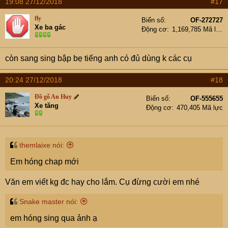
19:08 27/12/2018
#17
fly
Biển số
OF-272727
Xe ba gác
Động cơ
1,169,785 Mã lực
còn sang sing bập bẹ tiếng anh có đủ dùng k các cụ
20:24 27/12/2018
#18
Đồ gỗ An Huy
Biển số
OF-555655
Xe tăng
Động cơ
470,405 Mã lực
themlaixe nói:
Em hóng chap mới
Văn em viết kg đc hay cho lắm. Cụ đừng cười em nhé
Snake master nói:
em hóng sing qua ảnh ạ