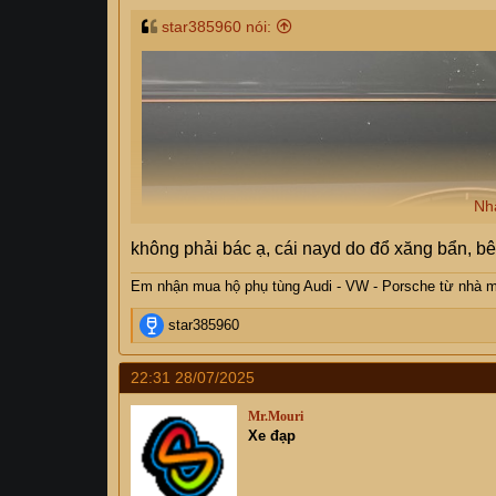
star385960 nói:
Nh
không phải bác ạ, cái nayd do đổ xăng bẩn, bên
Em nhận mua hộ phụ tùng Audi - VW - Porsche từ nhà 
R
star385960
e
a
22:31 28/07/2025
c
t
Mr.Mouri
i
Xe đạp
o
n
s