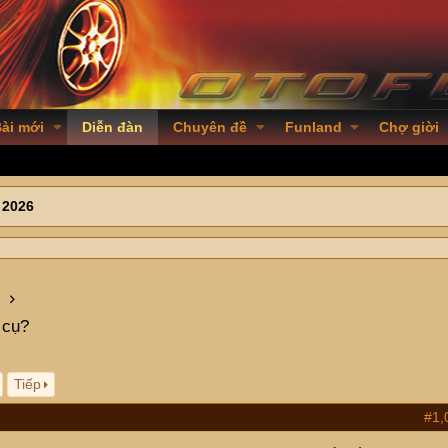
ài mới
Diễn đàn
Chuyên đề
Funland
Chợ giời
 2026
 cụ?
Tiếp
#1,