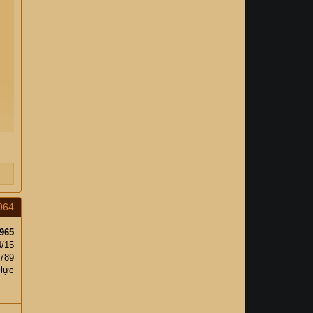
064
965
4/15
789
 lực