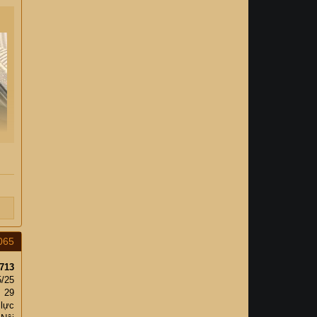
065
713
5/25
29
 lực