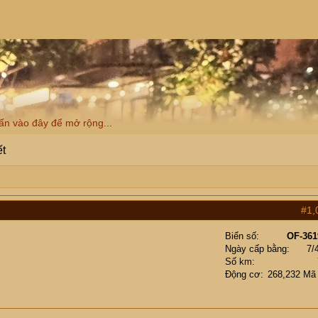
ấn vào đây để mở rộng...
ết
#1,
Biển số
OF-361
Ngày cấp bằng
7/
Số km
Động cơ
268,232 Mã