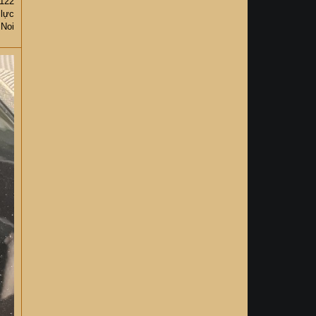
122
 lực
 Noi