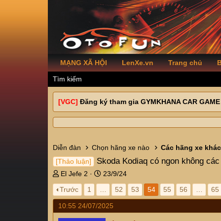
MẠNG XÃ HỘI
LenXe.vn
Trang chủ
B
Tìm kiếm
[VGC]
Đăng ký tham gia GYMKHANA CAR GAME
Diễn đàn
Chọn hãng xe nào
Các hãng xe khác
Skoda Kodiaq có ngon không các
[Thảo luận]
T
N
El Jefe 2
23/9/24
h
g
Trước
1
…
52
53
54
55
56
…
65
r
à
e
y
10:55 24/07/2025
a
g
d
ử