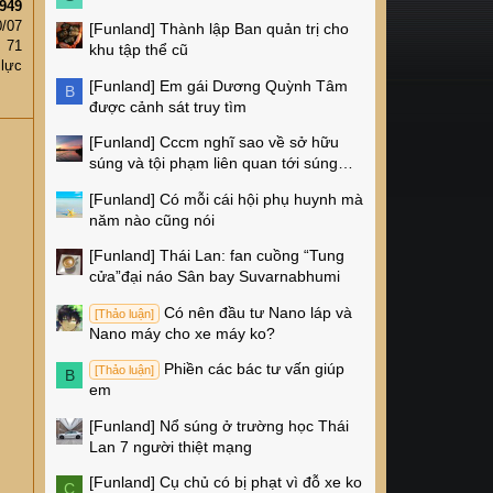
949
0/07
[Funland]
Thành lập Ban quản trị cho
71
khu tập thể cũ
 lực
[Funland]
Em gái Dương Quỳnh Tâm
B
được cảnh sát truy tìm
[Funland]
Cccm nghĩ sao về sở hữu
súng và tội phạm liên quan tới súng
ống ở Mỹ
[Funland]
Có mỗi cái hội phụ huynh mà
năm nào cũng nói
[Funland]
Thái Lan: fan cuồng “Tung
cửa”đại náo Sân bay Suvarnabhumi
Có nên đầu tư Nano láp và
[Thảo luận]
Nano máy cho xe máy ko?
Phiền các bác tư vấn giúp
[Thảo luận]
B
em
[Funland]
Nổ súng ở trường học Thái
Lan 7 người thiệt mạng
[Funland]
Cụ chủ có bị phạt vì đỗ xe ko
C