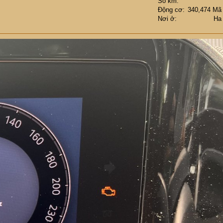
Số km
Động cơ
340,474 Mã
Nơi ở
Ha