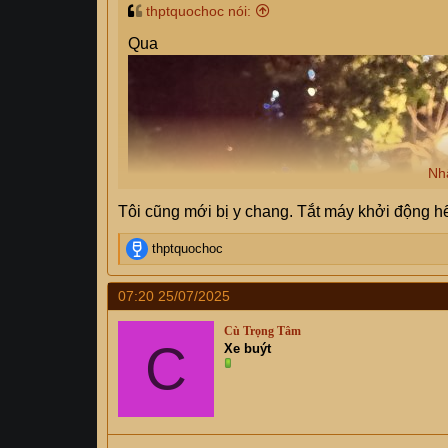
thptquochoc nói:
Qua
Nh
Tôi cũng mới bị y chang. Tắt máy khởi động h
R
thptquochoc
e
a
07:20 25/07/2025
c
t
Cù Trọng Tâm
i
C
Xe buýt
o
n
s
: