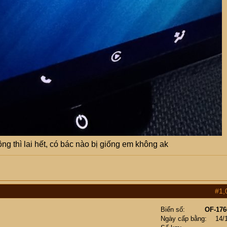
ộng thì lai hết, có bác nào bị giống em không ak
#1,
Biển số
OF-176
Ngày cấp bằng
14/