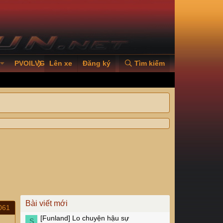
PVOILVGC2026
Lên xe
Đăng ký
Tìm kiếm
Bài viết mới
061
[Funland]
Lo chuyện hậu sự
S