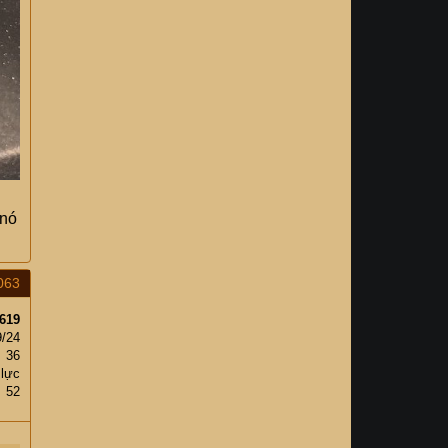
 nó
063
619
9/24
36
 lực
52