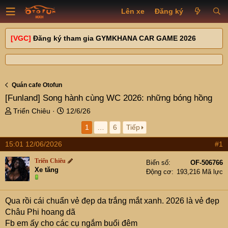
Lên xe
Đăng ký
[VGC]
Đăng ký tham gia GYMKHANA CAR GAME 2026
Quán cafe Otofun
[Funland]
Song hành cùng WC 2026: những bóng hồng
T
N
Triển Chiêu
12/6/26
h
g
1
…
6
Tiếp
r
à
e
y
15:01 12/06/2026
#1
a
g
d
ử
Triển Chiêu
Biển số
OF-506766
s
i
Xe tăng
Động cơ
193,216 Mã lực
t
a
r
Qua rồi cái chuẩn vẻ đẹp da trắng mắt xanh. 2026 là vẻ đẹp
t
Châu Phi hoang dã
e
Fb em ấy cho các cụ ngắm buổi đêm
r