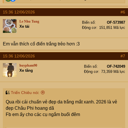
e
a
15:36 12/06/2026
#6
c
t
Le Nhu Tung
Biển số
OF-573987
i
Xe tải
Động cơ
151,851 Mã lực
o
n
s
Em vẫn thích cổ điển trắng trẻo hơn :3
:
15:36 12/06/2026
#7
huypham90
Biển số
OF-742049
Xe tăng
Động cơ
73,359 Mã lực
Triển Chiêu nói:
Qua rồi cái chuẩn vẻ đẹp da trắng mắt xanh. 2026 là vẻ
đẹp Châu Phi hoang dã
Fb em ấy cho các cụ ngắm buổi đêm