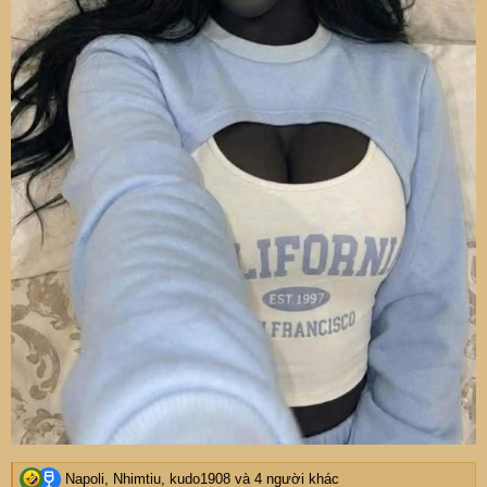
R
Napoli
,
Nhimtiu
,
kudo1908
và 4 người khác