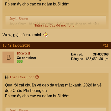
Fb em ấy cho các cụ ngắm buổi đêm
Jeyla.Shore
Jeyla.Shore. 18.493 lượt thích · 8.330 người đang nói về điều
Nhấn vào đây để mở rộng...
này. ✨ brand ambassador aceaispark.com ✨ delulu style bestie
who actually pulls it off ✨ 22 • thrift queen • making trends
Wow, giật cả cửa mình
wearable IRL 🖤
www.facebook.com
15:42 12/06/2026
#11
BMW X11
Biển số
OF-833968
B
Xe container
Động cơ
658,652 Mã lực
Triển Chiêu nói:
Qua rồi cái chuẩn vẻ đẹp da trắng mắt xanh. 2026 là vẻ
đẹp Châu Phi hoang dã
Fb em ấy cho các cụ ngắm buổi đêm
Jeyla.Shore