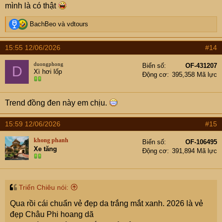
mình là có thật
R
BachBeo
và
vdtours
e
a
15:55 12/06/2026
#14
c
t
duongphong
Biển số
OF-431207
D
i
Xì hơi lốp
Động cơ
395,358 Mã lực
o
n
s
Trend đồng đen này em chịu.
:
15:59 12/06/2026
#15
khong phanh
Biển số
OF-106495
Xe tăng
Động cơ
391,894 Mã lực
Triển Chiêu nói:
Qua rồi cái chuẩn vẻ đẹp da trắng mắt xanh. 2026 là vẻ
đẹp Châu Phi hoang dã