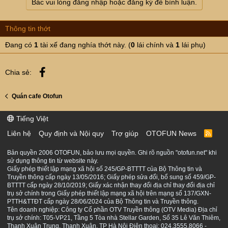
Bác vui lòng đăng nhập hoặc đăng ký để bình luận.
Thông tin thớt
Đang có
1
tài xế đang nghía thớt này. (
0
lái chính và
1
lái phụ)
Facebook
Chia sẻ:
Quán cafe Otofun
Tiếng Việt
Liên hệ
Quy định và Nội quy
Trợ giúp
OTOFUN News
R
S
S
Bản quyền 2006 OTOFUN, bảo lưu mọi quyền. Ghi rõ nguồn "otofun.net" khi
sử dụng thông tin từ website này.
Giấy phép thiết lập mạng xã hội số 245/GP-BTTTT của Bộ Thông tin và
Truyền thông cấp ngày 13/05/2016; Giấy phép sửa đổi, bổ sung số 459/GP-
BTTTT cấp ngày 28/10/2019; Giấy xác nhận thay đổi địa chỉ thay đổi địa chỉ
trụ sở chính trong Giấy phép thiết lập mạng xã hội trên mạng số 137/GXN-
PTTH&TTĐT cấp ngày 28/06/2024 của Bộ Thông tin và Truyền thông.
Tên doanh nghiệp: Công ty Cổ phần OTV Truyền thông (OTV Media) Địa chỉ
trụ sở chính: T05-VP21, Tầng 5 Tòa nhà Stellar Garden, Số 35 Lê Văn Thiêm,
Thanh Xuân Trung, Thanh Xuân, TP Hà Nội Điện thoại: 024.3555.8066 -