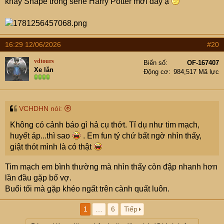
khầy Snape trong serie Harry Potter mới đây ạ
16:29 12/06/2026
#20
vdtours
Biển số
OF-167407
Xe lăn
Động cơ
984,517 Mã lực
VCHDHN nói:
Không có cảnh báo gì hả cụ thớt. Tỉ dụ như tim mạch,
huyết áp...thì sao
. Em fun tý chứ bất ngờ nhìn thấy,
giật thót mình là có thật
Tim mạch em bình thường mà nhìn thấy còn đập nhanh hơn
lần đầu gặp bố vợ.
Buổi tối mà gặp khéo ngất trên cành quất luôn.
1
…
6
Tiếp