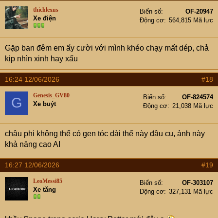
thichlexus
Biển số
OF-20947
Xe điện
Động cơ
564,815 Mã lực
Gặp ban đêm em ấy cười với mình khéo chạy mất dép, chả
kịp nhìn xinh hay xấu
16:24 12/06/2026
#18
Genesis_GV80
Biển số
OF-824574
G
Xe buýt
Động cơ
21,038 Mã lực
châu phi không thể có gen tóc dài thế này đâu cụ, ảnh này
khả năng cao AI
16:27 12/06/2026
#19
LeoMessi85
Biển số
OF-303107
Xe tăng
Động cơ
327,131 Mã lực