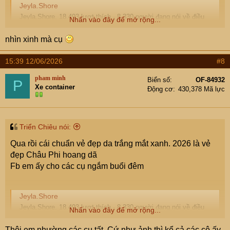
Jeyla.Shore
Jeyla.Shore. 18.493 lượt thích · 8.330 người đang nói về điều
Nhấn vào đây để mở rộng...
này. ✨ brand ambassador aceaispark.com ✨ delulu style bestie
who actually pulls it off ✨ 22 • thrift queen • making trends
nhìn xinh mà cụ
wearable IRL 🖤
www.facebook.com
15:39 12/06/2026
#8
pham minh
Biển số
OF-84932
P
Xe container
Động cơ
430,378 Mã lực
Triển Chiêu nói:
Qua rồi cái chuẩn vẻ đẹp da trắng mắt xanh. 2026 là vẻ
đẹp Châu Phi hoang dã
Fb em ấy cho các cụ ngắm buổi đêm
Jeyla.Shore
Jeyla.Shore. 18.493 lượt thích · 8.330 người đang nói về điều
Nhấn vào đây để mở rộng...
này. ✨ brand ambassador aceaispark.com ✨ delulu style bestie
who actually pulls it off ✨ 22 • thrift queen • making trends
Thôi em nhường các cụ tất. Cứ như ảnh thì kể cả các cô ấy