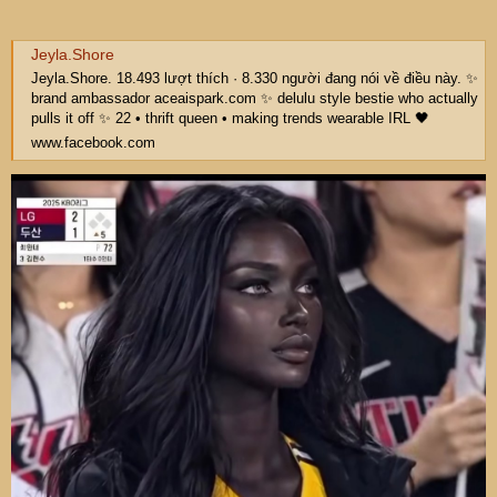
Jeyla.Shore
Jeyla.Shore. 18.493 lượt thích · 8.330 người đang nói về điều này. ✨
brand ambassador aceaispark.com ✨ delulu style bestie who actually
pulls it off ✨ 22 • thrift queen • making trends wearable IRL 🖤
www.facebook.com