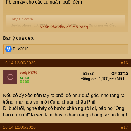
Fb em ấy cho các cụ ngắm buổi đêm
Jeyla.Shore
Jeyla.Shore. 18.493 lượt thích · 8.330 người đang nói về điều
Nhấn vào đây để mở rộng...
này. ✨ brand ambassador aceaispark.com ✨ delulu style bestie
who actually pulls it off ✨ 22 • thrift queen • making trends
Bạn ý quá đẹp.
wearable IRL 🖤
www.facebook.com
R
DHa2015
e
a
16:14 12/06/2026
#16
c
t
coolpix8700
Biển số
OF-33715
C
i
Xe lừa
Động cơ
1,100,559 Mã lực
o
n
s
Nếu cô ấy xòe bàn tay ra phải đỏ như quả gấc, nhe răng ra
:
trắng như ngà voi mới đúng chuẩn châu Phi!
Đi buổi tối, nghe thấy có bước chân người đi, bảo họ "Ông
bạn cười đi!" là yên tâm thấy rõ hàm răng không sợ bị đụng!
16:14 12/06/2026
#17