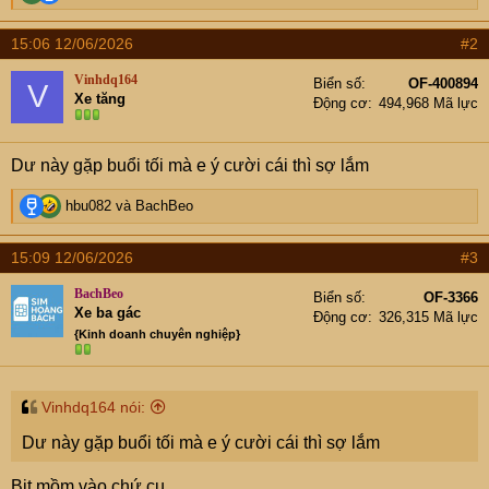
e
a
15:06 12/06/2026
#2
c
t
Vinhdq164
Biển số
OF-400894
V
i
Xe tăng
Động cơ
494,968 Mã lực
o
n
s
Dư này gặp buổi tối mà e ý cười cái thì sợ lắm
:
R
hbu082
và
BachBeo
e
a
15:09 12/06/2026
#3
c
t
BachBeo
Biển số
OF-3366
i
Xe ba gác
Động cơ
326,315 Mã lực
o
{Kinh doanh chuyên nghiệp}
n
s
:
Vinhdq164 nói:
Dư này gặp buổi tối mà e ý cười cái thì sợ lắm
Bịt mồm vào chứ cụ