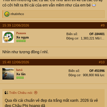
wearable IRL 🖤
có cởi hết ra thì cái của em vẫn mềm như của em bé
www.facebook.com
R
nhutinhco
e
a
15:39 12/06/2026
#9
c
t
Pumzen
Biển số
OF-184401
i
Xe ngựa
Động cơ
1,383,221 Mã lực
o
n
s
Nhìn như tượng đồng í nhỉ.
:
15:40 12/06/2026
#10
hưvô
Biển số
OF-451996
Xe lăn
Động cơ
908,800 Mã lực
Triển Chiêu nói:
Qua rồi cái chuẩn vẻ đẹp da trắng mắt xanh. 2026 là vẻ
đẹp Châu Phi hoang dã