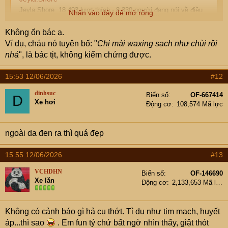
Jeyla.Shore. 18.493 lượt thích · 8.330 người đang nói về điều
Nhấn vào đây để mở rộng...
này. ✨ brand ambassador aceaispark.com ✨ delulu style bestie
who actually pulls it off ✨ 22 • thrift queen • making trends
Không ổn bác ạ.
wearable IRL 🖤
Ví dụ, cháu nó tuyên bố: "
Chị mài waxing sạch như chùi rồi
www.facebook.com
nhá
", là bác tịt, không kiểm chứng được.
15:53 12/06/2026
#12
dinhsuc
Biển số
OF-667414
D
Xe hơi
Động cơ
108,574 Mã lực
ngoài da đen ra thì quá đẹp
15:55 12/06/2026
#13
VCHDHN
Biển số
OF-146690
Xe lăn
Động cơ
2,133,653 Mã lực
Không có cảnh báo gì hả cụ thớt. Tỉ dụ như tim mạch, huyết
áp...thì sao
. Em fun tý chứ bất ngờ nhìn thấy, giật thót