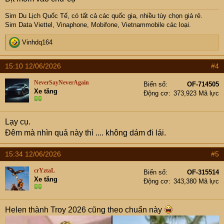
Sim Du Lịch Quốc Tế, có tất cả các quốc gia, nhiều tùy chọn giá rẻ.
Sim Data Viettel, Vinaphone, Mobifone, Vietnammobile các loại.
R
Vinhdq164
e
a
15:10 12/06/2026
#4
c
t
NeverSayNeverAgain
Biển số
OF-714505
i
Xe tăng
Động cơ
373,923 Mã lực
o
n
s
Lạy cụ.
:
Đêm mà nhìn quả này thì .... không dám đi lái.
15:34 12/06/2026
#5
crYztaL
Biển số
OF-315514
Xe tăng
Động cơ
343,380 Mã lực
Helen thành Troy 2026 cũng theo chuẩn này