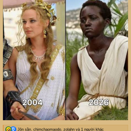
R
Jôn sần
,
chimchaomaodo
,
zolahn
và 1 người khác