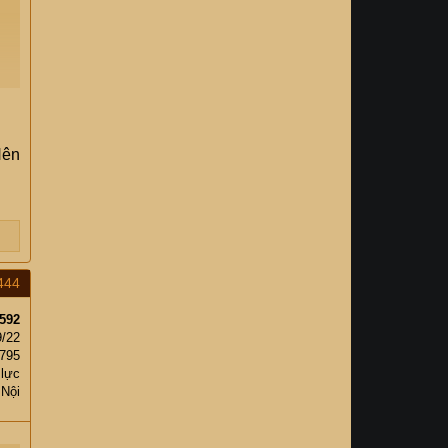
Nên
444
592
y
9/22
,795
 lực
 Nội