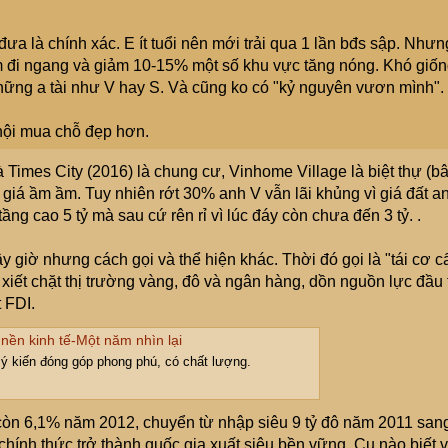
không, hay bình thản bỏ rơi như giai đoạn 2011-2018 rồi kệ ng
c bị xoá sổ (mua với giá 0 đồng)? Còn thị trường thì vẫn vận
ưa là chính xác. E ít tuổi nên mới trải qua 1 lần bđs sập. Nhưn
mạnh lúc yếu, chẳng có gì lạ.
àm đi ngang và giảm 10-15% một số khu vực tăng nóng. Khó giố
ững a tài như V hay S. Và cũng ko có "kỷ nguyên vươn mình".
hội mua chỗ đẹp hơn.
 Times City (2016) là chung cư, Vinhome Village là biệt thự (b
 giá ầm ầm. Tuy nhiên rớt 30% anh V vẫn lãi khủng vì giá đất a
g cao 5 tỷ mà sau cứ rên rỉ vì lúc đáy còn chưa đến 3 tỷ. .
giờ nhưng cách gọi và thể hiện khác. Thời đó gọi là "tái cơ c
 xiết chặt thị trường vàng, đô và ngân hàng, dồn nguồn lực đầu 
t FDI.
nền kinh tế-Một năm nhìn lại
 ý kiến đóng góp phong phú, có chất lượng.
còn 6,1% năm 2012, chuyển từ nhập siêu 9 tỷ đô năm 2011 san
hính thức trở thành quốc gia xuất siêu bền vững. Cụ nào biết 