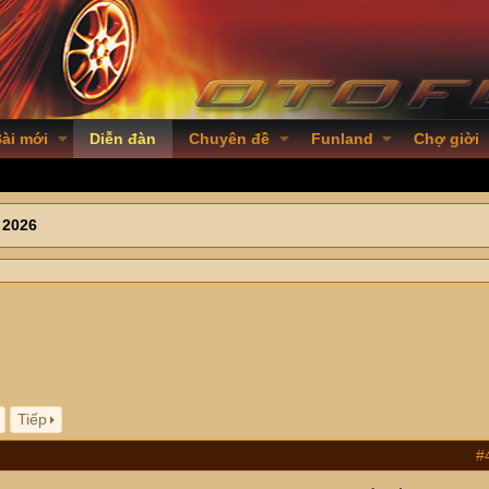
ài mới
Diễn đàn
Chuyên đề
Funland
Chợ giời
 2026
Tiếp
#