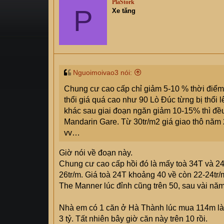
PlaStork
s
P
i
Xe tăng
t
a
r
t
e
r
Nguoimoivao3 nói:
Chung cư cao cấp chỉ giảm 5-10 % thời điểm g
thổi giá quá cao như 90 Lò Đúc từng bị thổi 
khác sau giai đoạn ngăn giảm 10-15% thì đề
Mandarin Gare. Từ 30tr/m2 giá giao thô năm 
vv…
Giờ nói về đoạn này.
Chung cư cao cấp hồi đó là mấy toà 34T và 24
26tr/m. Giá toà 24T khoảng 40 về còn 22-24tr/m
The Manner lúc đỉnh cũng trên 50, sau vài năm
Nhà em có 1 căn ở Hà Thành lúc mua 114m là 4
3 tỷ. Tất nhiên bây giờ căn này trên 10 rồi.