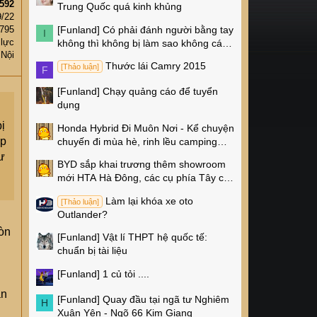
592
Trung Quốc quá kinh khủng
9/22
[Funland]
Có phải đánh người bằng tay
,795
I
 lực
không thì không bị làm sao không các
 Nội
cụ?
Thước lái Camry 2015
[Thảo luận]
F
[Funland]
Chạy quảng cáo để tuyển
dụng
ị
Honda Hybrid Đi Muôn Nơi - Kể chuyện
ấp
chuyến đi mùa hè, rinh lều camping
Naturehike 4 triệu về nhà!
ư
BYD sắp khai trương thêm showroom
mới HTA Hà Đông, các cụ phía Tây có
thêm chỗ xem xe rồi!
Làm lại khóa xe oto
[Thảo luận]
Outlander?
còn
[Funland]
Vật lí THPT hệ quốc tế:
chuẩn bị tài liệu
[Funland]
1 củ tỏi ....
án
[Funland]
Quay đầu tại ngã tư Nghiêm
H
Xuân Yên - Ngõ 66 Kim Giang