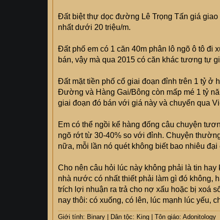
Đất biệt thự dọc đường Lê Trọng Tấn giá giao 
nhất dưới 20 triệu/m.
Đất phố em có 1 căn 40m phân lô ngõ ô tô đi 
bán, vậy mà qua 2015 có căn khác tương tự gi
Đất mặt tiền phố cổ giai đoạn đỉnh trên 1 tỷ 
Đường và Hàng Gai/Bông còn mấp mé 1 tỷ năm
giai đoạn đó bán với giá này và chuyển qua V
Em có thể ngồi kể hàng đống câu chuyện tương
ngõ rớt từ 30-40% so với đỉnh. Chuyện thườn
nữa, mỗi lần nó quét không biết bao nhiêu đại 
Cho nên câu hỏi lúc này không phải là tin hay
nhà nước có nhất thiết phải làm gì đó không, 
trích lợi nhuận ra trả cho nợ xấu hoặc bị xoá 
nay thôi: có xuống, có lên, lúc mạnh lúc yếu, ch
Giới tính: Binary | Dân tộc: King | Tôn giáo: Adonitology