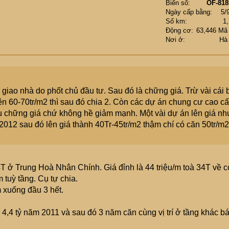
Biển số
OF-818
Ngày cấp bằng
5/
Số km
1
Động cơ
63,446 Mã
Nơi ở
Hà
iao nhà do phốt chủ đầu tư. Sau đó là chững giá. Trừ vài cái b
lên 60-70tr/m2 thì sau đó chia 2. Còn các dự án chung cư cao c
u chững giá chứ không hề giảm mạnh. Một vài dự án lên giá nh
2012 sau đó lên giá thành 40Tr-45tr/m2 thậm chí có căn 50tr/m2
T ở Trung Hoà Nhân Chính. Giá đỉnh là 44 triệu/m toà 34T về 
 tuỳ tầng. Cụ tự chia.
 xuống đầu 3 hết.
,4 tỷ năm 2011 và sau đó 3 năm căn cùng vị trí ở tầng khác b