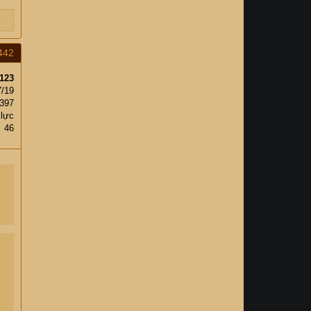
442
123
7/19
397
 lực
46