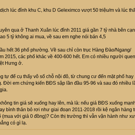
dịch lúc đỉnh khu C, khu D Geleximco vượt 50 triệu/m và lúc th
xuyên qua ở Thanh Xuân lúc đỉnh 2011 giá gần 7 tỷ nhà bên cạ
ao 5 tỷ không ai mua, về sau em nghe nói bán 4,5
ở hầu hết 36 phố phường. Về sau chỉ còn trục Hàng Đào/Ngang/
 2015, các phố khác về 400-600 hết. Em có nhiều người que
iệt Hưng ở.
 tự để cụ thấy vô số chỗ nội đô, từ chung cư đến mặt phố hay
g. Đời em chứng kiến BĐS sập lần đầu 95-96 và sau đó nhiều l
gia.
 không tin giá sẽ xuống hay lên, mà là: nếu giá BĐS xuống mạnh
hay bình thản bỏ rơi như giai đoạn 2011-2018 rồi kệ ngân hàng 
sổ (mua với giá 0 đồng)? Còn thị trường thì vẫn vận hành như x
ẳng có gì lạ.