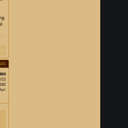
,
ũng
hì
445
804
2/22
,182
 lực