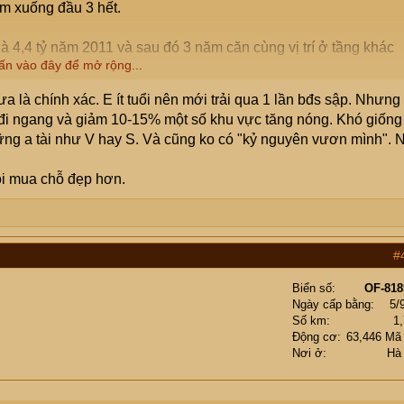
ăm xuống đầu 3 hết.
4,4 tỷ năm 2011 và sau đó 3 năm căn cùng vị trí ở tầng khác
ấn vào đây để mở rộng...
i.
a là chính xác. E ít tuổi nên mới trải qua 1 lần bđs sập. Nhưng
 dịch lúc đỉnh khu C, khu D Geleximco vượt 50 triệu/m và lúc
m đi ngang và giảm 10-15% một số khu vực tăng nóng. Khó giống
ng a tài như V hay S. Và cũng ko có "kỷ nguyên vươn mình". 
 xuyên qua ở Thanh Xuân lúc đỉnh 2011 giá gần 7 tỷ nhà bên
ội mua chỗ đẹp hơn.
 tự giao 5 tỷ không ai mua, về sau em nghe nói bán 4,5
ỷ ở hầu hết 36 phố phường. Về sau chỉ còn trục Hàng Đào/Ngang/
m 2015, các phố khác về 400-600 hết. Em có nhiều người
#
 qua Việt Hưng ở.
Biển số
OF-818
g tự để cụ thấy vô số chỗ nội đô, từ chung cư đến mặt phố ha
Ngày cấp bằng
5/
Số km
1
ng. Đời em chứng kiến BĐS sập lần đầu 95-96 và sau đó nhiều
Động cơ
63,446 Mã
 đại gia.
Nơi ở
Hà
y không tin giá sẽ xuống hay lên, mà là: nếu giá BĐS xuống