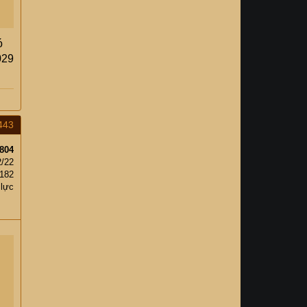
ó
029
443
804
2/22
,182
 lực