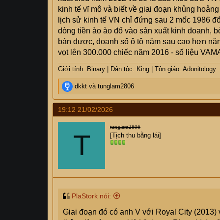
kinh tế vĩ mô và biết về giai đoạn khủng hoảng 
lịch sử kinh tế VN chỉ đứng sau 2 mốc 1986 đ
dòng tiền ào ào đổ vào sản xuất kinh doanh, b
bán được, doanh số ô tô năm sau cao hơn năm 
vọt lên 300.000 chiếc năm 2016 - số liệu VAMA.
Giới tính: Binary | Dân tộc: King | Tôn giáo: Adonitology
R
dkkt
và
tunglam2806
e
a
19:12 21/02/2026
c
t
tunglam2806
i
T
[Tịch thu bằng lái]
o
n
s
:
PlaStork nói:
Giai đoạn đó có anh V với Royal City (2013) 