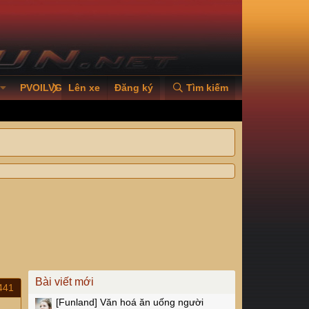
PVOILVGC2026
Lên xe
Đăng ký
Tìm kiếm
Bài viết mới
441
[Funland]
Văn hoá ăn uống người