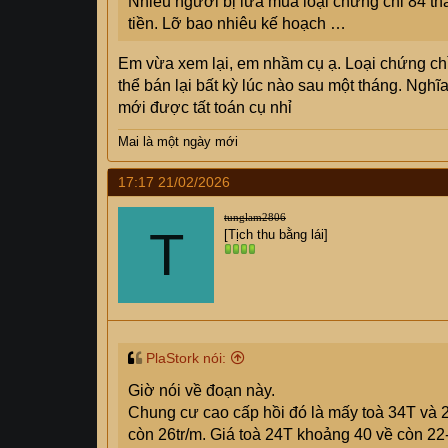
Nhiều người bị lừa mua loại chứng chỉ 84 t
tiền. Lỡ bao nhiêu kế hoạch …
Em vừa xem lại, em nhầm cụ ạ. Loại chứng ch
thể bán lại bất kỳ lúc nào sau một tháng. Ngh
mới được tất toán cụ nhỉ
Mai là một ngày mới
17:17 21/02/2026
tunglam2806
T
[Tịch thu bằng lái]
PlaStork nói:
Giờ nói về đoạn này.
Chung cư cao cấp hồi đó là mấy toà 34T và 2
còn 26tr/m. Giá toà 24T khoảng 40 về còn 22-2