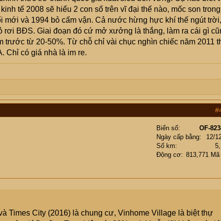
kinh tế 2008 sẽ hiểu 2 con số trên vĩ đại thế nào, mốc son trong
ổi mới và 1994 bỏ cấm vận. Cả nước hừng hực khí thế ngút trời
ỏ rơi BĐS. Giai đoạn đó cứ mở xưởng là thắng, làm ra cái gì c
trước từ 20-50%. Từ chỗ chỉ vài chục nghìn chiếc năm 2011 t
 Chỉ có giá nhà là im re.
#
Biển số
OF-823
Ngày cấp bằng
12/1
Số km
5
Động cơ
813,771 Mã
và Times City (2016) là chung cư, Vinhome Village là biệt thự