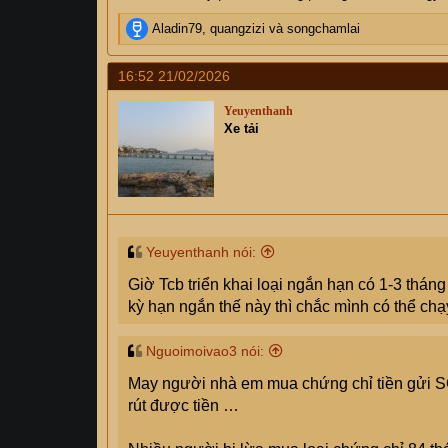
R
Aladin79
,
quangzizi
và
songchamlai
e
a
16:52 21/02/2026
c
t
Yeuyenthanh
i
Xe tải
o
n
s
:
Yeuyenthanh nói:
Giờ Tcb triển khai loại ngắn hạn có 1-3 tháng
kỳ hạn ngắn thế này thì chắc mình có thể chạy
Nguoimoivao3 nói:
May người nhà em mua chứng chỉ tiền gửi SC
rút được tiền …