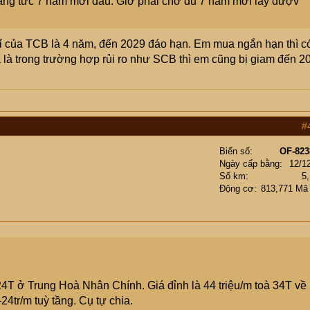
háng tức 7 năm mới đau. Giờ phải chờ đủ 7 năm mới lấy đượv
ỉ của TCB là 4 năm, đến 2029 đáo hạn. Em mua ngắn hạn thì c
ĩa là trong trường hợp rủi ro như SCB thì em cũng bị giam đến 2
#
Biển số
OF-823
Ngày cấp bằng
12/1
Số km
5
Động cơ
813,771 Mã
4T ở Trung Hoà Nhân Chính. Giá đỉnh là 44 triệu/m toà 34T về
4tr/m tuỳ tầng. Cụ tự chia.