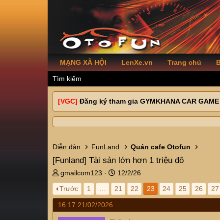
MẠNG XÃ HỘI
LenXe.vn
Trang chủ
B
Tìm kiếm
[VGC]
Đăng ký tham gia GYMKHANA CAR GAME
Diễn đàn
FunLand
Quán cafe Otofun
[Funland]
Tài sản lớn hơn 1 triệu đô
T
N
gmailcom123
12/2/26
h
g
Trước
1
…
21
22
23
24
25
26
27
r
à
e
y
16:17 21/02/2026
a
g
d
ử