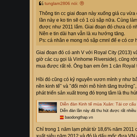
mạnh, nhà nước có nhất thiết phải làm gì đó 
tunglam2806 nói:
hàng tự trích lợi nhuận ra trả cho nợ xấu hoặ
Thông tin cc giai đoạn này xuống giá cụ vừa đ
hành như xưa nay thôi: có xuống, có lên, lúc 
lần này e ko tin sẽ có 1 cú sập nữa. Cùng l
được như 2011 lắm. Giai đoạn đó chưa có nh
Nên e tin dài hạn vẫn là xu hướng tăng.
Ps: cá nhân e mong nó sập cmnl để e có cơ 
Giai đoạn đó có anh V với Royal City (2013) và
giờ các cụ gọi là Vinhome Riverside), cũng rớt
mua được rất rẻ. Ông bạn em ôm 1 căn Royal tần
Hồi đó cũng có kỷ nguyên vươn mình y như bây 
nền kinh tế" và "đổi mới mô hình tăng trưởng",
phát triển sản xuất trong đó trọng tâm là thu hú
Diễn đàn Kinh tế mùa Xuân: Tái cơ cấu 
Diễn đàn lần này đã thu hút được rất nhiều
baodongthap.vn
Chỉ trong 1 năm lạm phát từ 18,6% năm 2011 
xuất siêu năm 2012 và đó là dấu mốc đưa VN c