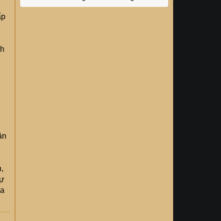
ấp
nh
n
ần
,
tự
ưa