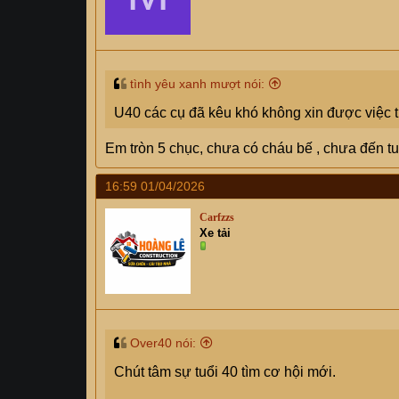
tình yêu xanh mượt nói:
U40 các cụ đã kêu khó không xin được việc th
Em tròn 5 chục, chưa có cháu bế , chưa đến tuổ
16:59 01/04/2026
Carfzzs
Xe tải
Over40 nói:
Chút tâm sự tuổi 40 tìm cơ hội mới.