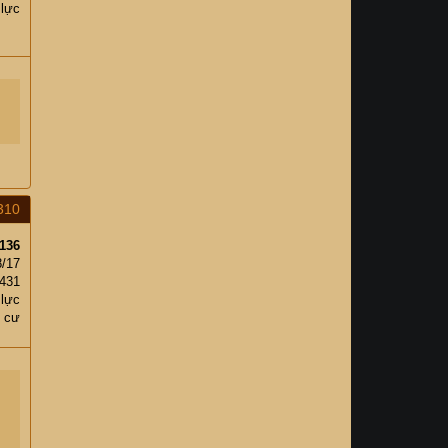
 lực
310
136
8/17
431
 lực
g cư