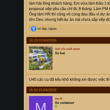
làm hài lòng khách hàng. Em vừa làm thầu 1 k
proposal sếp yêu cầu chỉ đc 8 tháng. Làm PM t
Ông làm HR thì cũng vô cùng đau đầu vì dự án 
lớn Dev, nhưng hết dự án mà chưa sắp xếp đc v
R
xe đạp Japan
e
a
16:10 01/04/2026
c
t
tình yêu xanh mượt
i
Xe hơi
o
n
s
:
U40 các cụ đã kêu khó không xin được việc thì 
16:32 01/04/2026
my.eb
M
Xe container