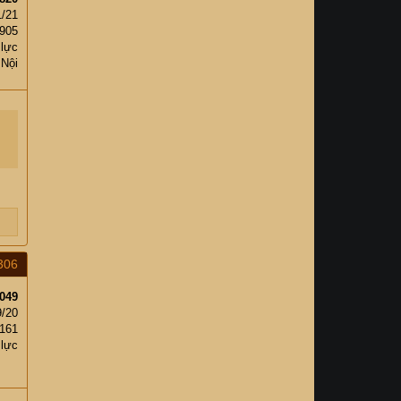
1/21
,905
 lực
 Nội
306
049
9/20
,161
 lực