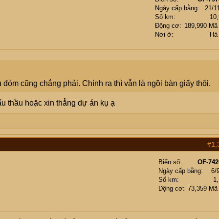
Ngày cấp bằng
21/1
Số km
10
Động cơ
189,990 Mã
Nơi ở
Hà
u đóm cũng chẳng phải. Chính ra thì vẫn là ngồi bàn giấy thôi.
 thầu hoặc xin thẳng dự án kụ ạ
#1,
Biển số
OF-742
Ngày cấp bằng
6/
Số km
1
Động cơ
73,359 Mã