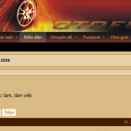
ài mới
Diễn đàn
Chuyên đề
Funland
Chợ giời
 2026
c làm, làm việc
Tiếp
#1,