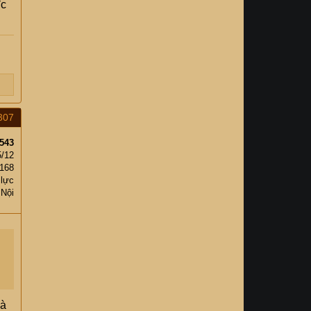
đc
307
543
5/12
,168
 lực
 Nội
và