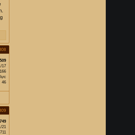
e
n.
ng
308
509
1/17
166
 lực
46
309
749
1/21
,711