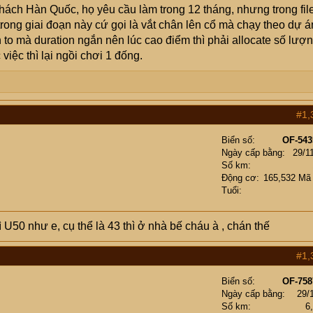
hách Hàn Quốc, họ yêu cầu làm trong 12 tháng, nhưng trong fil
rong giai đoạn này cứ gọi là vắt chân lên cổ mà chạy theo dự á
to mà duration ngắn nên lúc cao điểm thì phải allocate số lượ
iệc thì lại ngồi chơi 1 đống.
#1,
Biển số
OF-543
Ngày cấp bằng
29/1
Số km
Động cơ
165,532 Mã
Tuổi
U50 như e, cụ thể là 43 thì ở nhà bế cháu à , chán thế
#1,
Biển số
OF-758
Ngày cấp bằng
29/
Số km
6