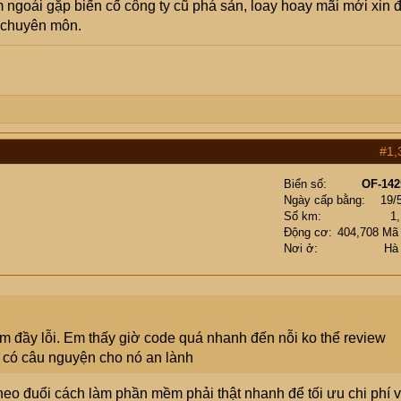
m ngoái gặp biến cố công ty cũ phá sản, loay hoay mãi mới xin 
 chuyên môn.
#1,
Biển số
OF-142
Ngày cấp bằng
19/
Số km
1
Động cơ
404,708 Mã
Nơi ở
Hà
m đầy lỗi. Em thấy giờ code quá nhanh đến nỗi ko thể review
 có câu nguyện cho nó an lành
theo đuổi cách làm phần mềm phải thật nhanh để tối ưu chi phí 