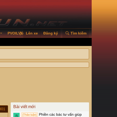
PVOILVGC2026
Lên xe
Đăng ký
Tìm kiếm
Bài viết mới
301
Phiền các bác tư vấn giúp
[Thảo luận]
B