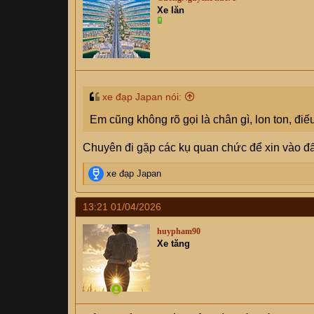
Xe lăn
xe đạp Japan nói:
Em cũng không rõ gọi là chân gì, lon ton, điế
Chuyên đi gặp các kụ quan chức để xin vào đấu
R
xe đạp Japan
e
a
13:21 01/04/2026
c
t
huypham90
i
Xe tăng
o
n
s
: