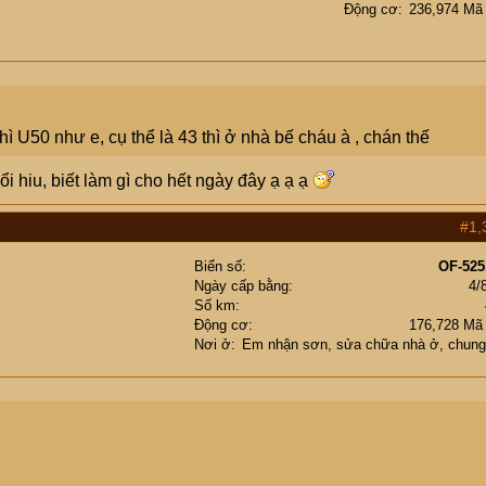
Động cơ
236,974 Mã
ì U50 như e, cụ thể là 43 thì ở nhà bế cháu à , chán thế
i hiu, biết làm gì cho hết ngày đây ạ ạ ạ
#1,
Biển số
OF-525
Ngày cấp bằng
4/
Số km
Động cơ
176,728 Mã
Nơi ở
Em nhận sơn, sửa chữa nhà ở, chun