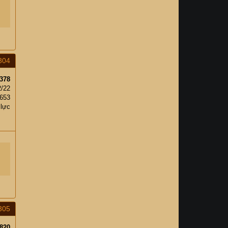
304
378
2/22
,653
 lực
305
820