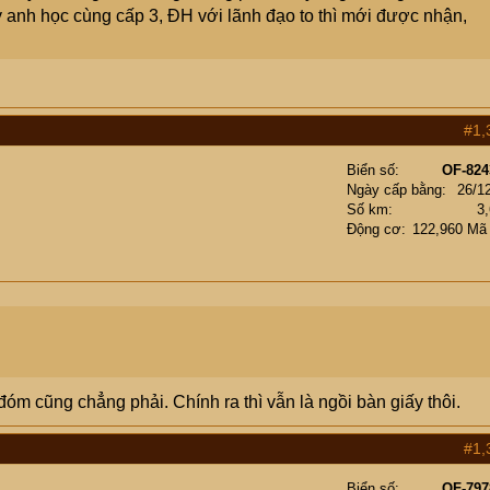
anh học cùng cấp 3, ĐH với lãnh đạo to thì mới được nhận,
#1,
Biển số
OF-824
Ngày cấp bằng
26/1
Số km
3
Động cơ
122,960 Mã
đóm cũng chẳng phải. Chính ra thì vẫn là ngồi bàn giấy thôi.
#1,
Biển số
OF-797