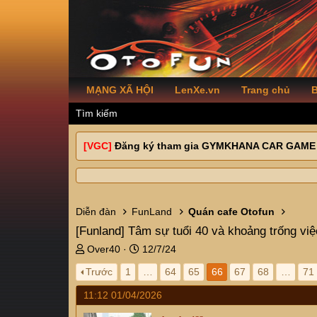
MẠNG XÃ HỘI
LenXe.vn
Trang chủ
B
Tìm kiếm
[VGC]
Đăng ký tham gia GYMKHANA CAR GAME
Diễn đàn
FunLand
Quán cafe Otofun
[Funland]
Tâm sự tuổi 40 và khoảng trống việ
T
N
Over40
12/7/24
h
g
Trước
1
…
64
65
66
67
68
…
71
r
à
e
y
11:12 01/04/2026
a
g
d
ử