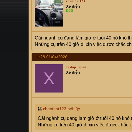
chanthat123
s
i
Xe điện
t
a
r
t
e
Cái ngành cụ đang làm giờ ở tuổi 40 nó khó th
r
Những cụ trên 40 giờ đi xin việc được chắc chỉ
11:28 01/04/2026
xe đạp Japan
X
Xe điện
chanthat123 nói:
Cái ngành cụ đang làm giờ ở tuổi 40 nó khó t
Những cụ trên 40 giờ đi xin việc được chắc c