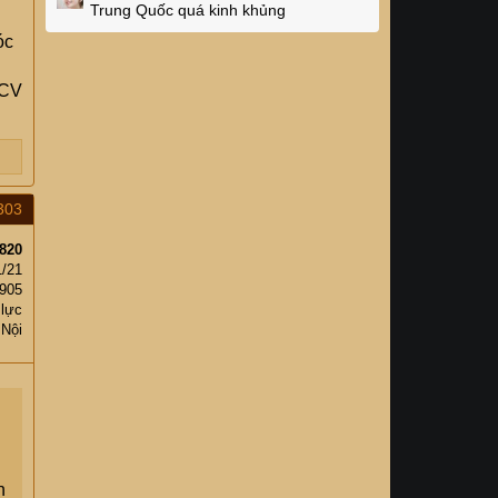
Trung Quốc quá kinh khủng
óc
 CV
303
820
1/21
,905
 lực
 Nội
n