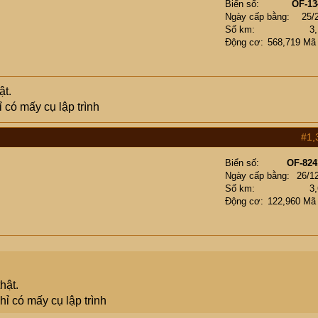
Biển số
OF-13
Ngày cấp bằng
25/
Số km
3
Động cơ
568,719 Mã
ật.
 có mấy cụ lập trình
#1,
Biển số
OF-824
Ngày cấp bằng
26/1
Số km
3
Động cơ
122,960 Mã
hật.
hỉ có mấy cụ lập trình