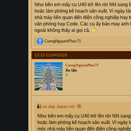
Như bên em mấy cụ U40 trở lên rời NN sang bên
hoặc làm phòng kế hoạch sản xuất. Vì ngày l
nhà máy liên quan đến điện công nghiệp hay tự
văn phòng hay Code. Các cụ ấy bảo may anh h
ngoài không thấy ai gọi cả.
R
CuongNguyenPhuc71
e
a
13:15 01/04/2026
c
t
CuongNguyenPhuc71
i
Xe lăn
o
n
s
:
xe đạp Japan nói:
Như bên em mấy cụ U40 trở lên rời NN sang b
hoặc làm phòng kế hoạch sản xuất. Vì ngày
móc nhà máy liên quan đến điện công nghiệp 