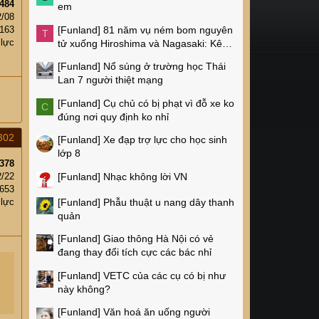
484
em
2/08
[Funland]
81 năm vụ ném bom nguyên
,163
T
 lực
tử xuống Hiroshima và Nagasaki: Kêu
gọi xóa bỏ vũ khí hạt nhân
[Funland]
Nổ súng ở trường học Thái
Lan 7 người thiệt mạng
[Funland]
Cụ chủ có bị phạt vì đỗ xe ko
C
đúng nơi quy định ko nhỉ
302
[Funland]
Xe đạp trợ lực cho học sinh
lớp 8
378
[Funland]
Nhạc không lời VN
2/22
,653
[Funland]
Phẫu thuật u nang dây thanh
 lực
quản
[Funland]
Giao thông Hà Nội có vẻ
đang thay đổi tích cực các bác nhỉ
[Funland]
VETC của các cụ có bị như
này không?
[Funland]
Văn hoá ăn uống người