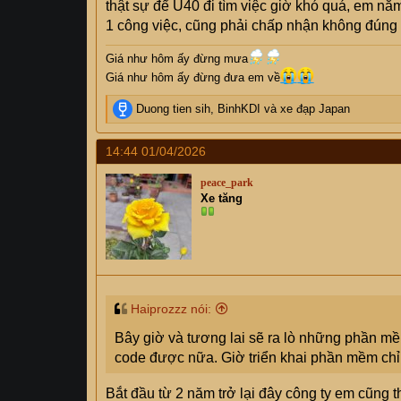
thật sự để U40 đi tìm việc giờ khó quá, em nă
1 công việc, cũng phải chấp nhận không đúng
Giá như hôm ấy đừng mưa
Giá như hôm ấy đừng đưa em về
R
Duong tien sih
,
BinhKDI
và
xe đạp Japan
e
a
14:44 01/04/2026
c
t
peace_park
i
Xe tăng
o
n
s
:
Haiprozzz nói:
Bây giờ và tương lai sẽ ra lò những phần mề
code được nữa. Giờ triển khai phần mềm chỉ
Bắt đầu từ 2 năm trở lại đây công ty em cũng 