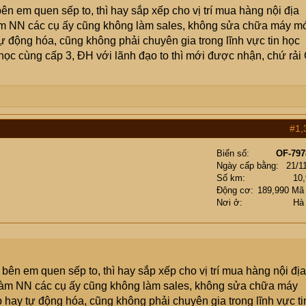
 em quen sếp to, thì hay sắp xếp cho vị trí mua hàng nội địa
àm NN các cụ ấy cũng không làm sales, không sửa chữa máy m
 động hóa, cũng không phải chuyên gia trong lĩnh vực tin học
ọc cùng cấp 3, ĐH với lãnh đạo to thì mới được nhận, chứ rải
#1,
Biển số
OF-797
Ngày cấp bằng
21/1
Số km
10
Động cơ
189,990 Mã
Nơi ở
Hà
ên em quen sếp to, thì hay sắp xếp cho vị trí mua hàng nội địa
 làm NN các cụ ấy cũng không làm sales, không sửa chữa máy
hay tự động hóa, cũng không phải chuyên gia trong lĩnh vực ti