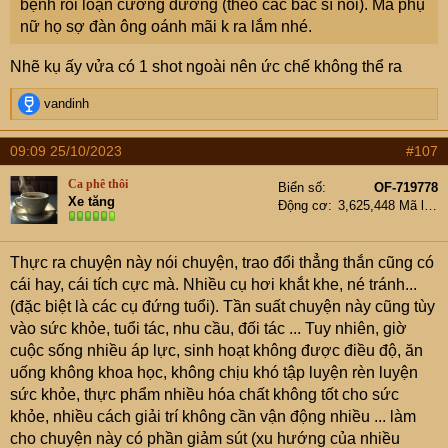
bệnh rối loạn cường dương (theo các bác sĩ nói). Mà phụ
nữ họ sợ đàn ông oánh mãi k ra lắm nhé.
Nhẽ kụ ấy vửa có 1 shot ngoài nên ức chế không thể ra
R
vandinh
e
a
09:09 25/10/2023
#107
c
t
Ca phê thôi
Biển số
OF-719778
i
Xe tăng
Động cơ
3,625,448 Mã lực
o
n
s
Thực ra chuyện này nói chuyện, trao đổi thẳng thắn cũng có
:
cái hay, cái tích cực mà. Nhiều cụ hơi khắt khe, né tránh...
(đặc biệt là các cụ đứng tuổi). Tần suất chuyện này cũng tùy
vào sức khỏe, tuổi tác, nhu cầu, đối tác ... Tuy nhiên, giờ
cuộc sống nhiều áp lực, sinh hoạt không được điều độ, ăn
uống không khoa học, không chịu khó tập luyện rèn luyện
sức khỏe, thực phẩm nhiều hóa chất không tốt cho sức
khỏe, nhiều cách giải trí không cần vận động nhiều ... làm
cho chuyện này có phần giảm sút (xu hướng của nhiều