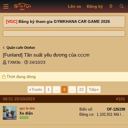
Lên xe
Đăng ký
[VGC]
Đăng ký tham gia GYMKHANA CAR GAME 2026
Quán cafe Otofun
[Funland]
Tần suất yêu đương của cccm
T
N
TXM3b
24/10/23
h
g
r
à
Thớt đang đóng
e
y
a
g
d
ử
Trước
1
…
6
…
22
Tiếp
s
i
08:51 25/10/2023
#101
t
a
quy la tien
Biển số
OF-126198
r
Xe điện
Động cơ
1,102,911 Mã lực
t
e
r