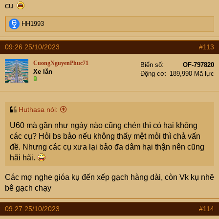
cụ
R
HH1993
e
a
09:26 25/10/2023
#113
c
t
CuongNguyenPhuc71
Biển số
OF-797820
i
Xe lăn
Động cơ
189,990 Mã lực
o
n
s
:
Huthasa nói:
U60 mà gần như ngày nào cũng chén thì có hại không
các cụ? Hỏi bs bảo nếu không thấy mệt mỏi thì chả vấn
đề. Nhưng các cụ xưa lại bảo đa dâm hại thận nên cũng
hãi hãi.
Các mợ nghe gióa kụ đến xếp gạch hàng dài, còn Vk kụ nhẽ
bê gạch chạy
09:27 25/10/2023
#114