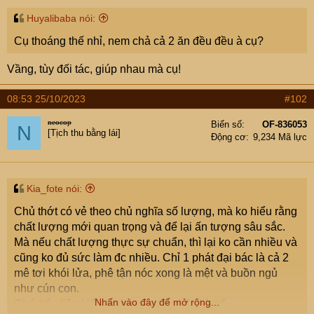
Huyalibaba nói:
Cụ thoáng thế nhỉ, nem chả cả 2 ăn đều đều à cụ?
Vầng, tùy đối tác, giúp nhau mà cụ!
08:53 25/10/2023
#102
neocop
Biển số
OF-836053
N
[Tịch thu bằng lái]
Động cơ
9,234 Mã lực
Kia_fote nói:
Chủ thớt có vẻ theo chủ nghĩa số lượng, mà ko hiểu rằng
chất lượng mới quan trọng và để lại ấn tượng sâu sắc.
Mà nếu chất lượng thực sự chuẩn, thì lại ko cần nhiều và
cũng ko đủ sức làm đc nhiều. Chỉ 1 phát đại bác là cả 2
mê tơi khói lửa, phê tận nóc xong là mệt và buồn ngủ
như cún con.
Nhấn vào đây để mở rộng...
Chứ tiểu liên kiểu 1 phút phụt 3 phát thì