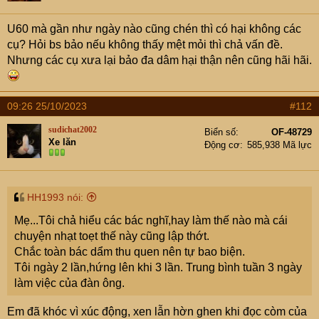
U60 mà gần như ngày nào cũng chén thì có hại không các
cụ? Hỏi bs bảo nếu không thấy mệt mỏi thì chả vấn đề.
Nhưng các cụ xưa lại bảo đa dâm hại thận nên cũng hãi hãi.
09:26 25/10/2023
#112
sudichat2002
Biển số
OF-48729
Xe lăn
Động cơ
585,938 Mã lực
HH1993 nói:
Mẹ...Tôi chả hiểu các bác nghĩ,hay làm thế nào mà cái
chuyện nhạt toẹt thế này cũng lập thớt.
Chắc toàn bác dẩm thu quen nên tự bao biện.
Tôi ngày 2 lần,hứng lên khi 3 lần. Trung bình tuần 3 ngày
làm việc của đàn ông.
Em đã khóc vì xúc động, xen lẫn hờn ghen khi đọc còm của