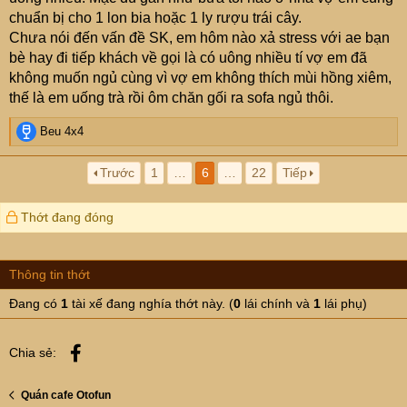
Rồi khi nghe trả lời xong, vợ còn chưa kịp nảy số ông ấy
chuẩn bị cho 1 lon bia hoặc 1 ly rượu trái cây.
đã huých cho vợ một phát thật lực.
Chưa nói đến vấn đề SK, em hôm nào xả stress với ae bạn
Kkk
bè hay đi tiếp khách về gọi là có uông nhiều tí vợ em đã
không muốn ngủ cùng vì vợ em không thích mùi hồng xiêm,
Em đang uống diệu tự nhiên muốn khuyên các cụ câu
thế là em uống trà rồi ôm chăn gối ra sofa ngủ thôi.
này ko biết có suồng sã quá ko,
Là các cụ nên tập thể dục đi. Đừng bê cái bụng phệ lên
R
Beu 4x4
giường với vợ. Ham muốn của mình đã ít mà có muốn vợ
e
a
nó cũng ít hứng. Chất lượng nữa, chắc ko dám bàn đến.
Trước
1
…
6
…
22
Tiếp
c
Bộ trưởng, tỷ phú hoặc nghệ sỹ hiện đại bây giờ họ rèn
t
luyện để tận hưởng cs triệt để lắm. Toàn rắn rỏi cả chứ ko
i
Thớt đang đóng
phệ hói nhớp nháp như đời xưa đâu. Dân nghèo chúng
o
ta cũng nên cố gắng
n
s
Thông tin thớt
:
Đang có
1
tài xế đang nghía thớt này. (
0
lái chính và
1
lái phụ)
Facebook
Chia sẻ:
Quán cafe Otofun