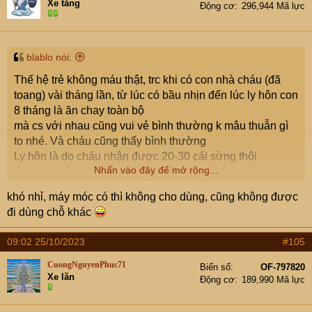
Xe tăng
Động cơ
296,944 Mã lực
blablo nói:
Thế hệ trẻ không máu thật, trc khi có con nhà cháu (đã
toang) vài tháng lần, từ lúc có bầu nhịn đến lúc ly hôn con
8 tháng là ăn chay toàn bộ
mà cs với nhau cũng vui vẻ bình thường k mâu thuẫn gì
to nhé. Và cháu cũng thấy bình thường
Ly hôn là do cháu nhận được 20-30 cái sừng thôi
Nhấn vào đây để mở rộng...
Các bạn của cháu tầm 28-29 tuổi cũng và tháng lần cả
khó nhỉ, máy móc có thì không cho dùng, cũng không được
đi dùng chỗ khác
09:02 25/10/2023
#105
CuongNguyenPhuc71
Biển số
OF-797820
Xe lăn
Động cơ
189,990 Mã lực