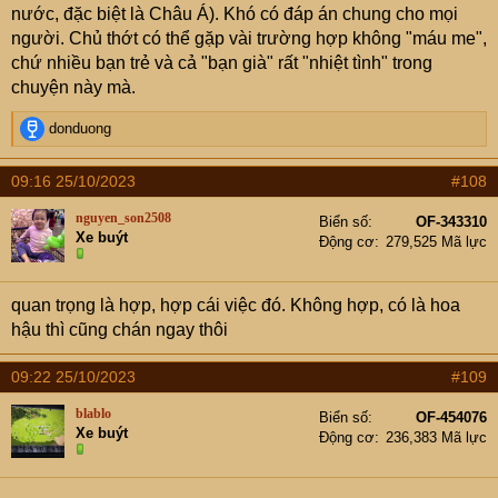
nước, đặc biệt là Châu Á). Khó có đáp án chung cho mọi
người. Chủ thớt có thể gặp vài trường hợp không "máu me",
chứ nhiều bạn trẻ và cả "bạn già" rất "nhiệt tình" trong
chuyện này mà.
R
donduong
e
a
09:16 25/10/2023
#108
c
t
nguyen_son2508
Biển số
OF-343310
i
Xe buýt
Động cơ
279,525 Mã lực
o
n
s
quan trọng là hợp, hợp cái việc đó. Không hợp, có là hoa
:
hậu thì cũng chán ngay thôi
09:22 25/10/2023
#109
blablo
Biển số
OF-454076
Xe buýt
Động cơ
236,383 Mã lực