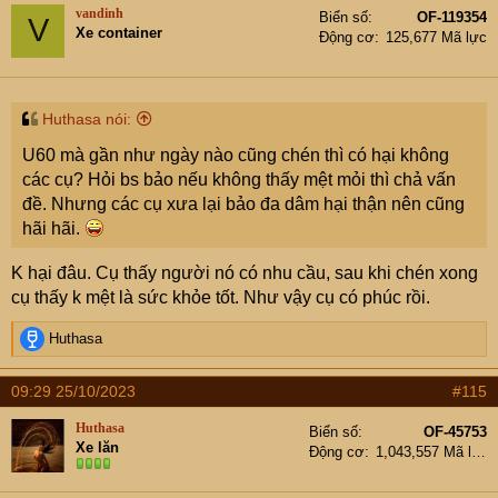
vandinh
Biển số
OF-119354
V
Xe container
Động cơ
125,677 Mã lực
Huthasa nói:
U60 mà gần như ngày nào cũng chén thì có hại không
các cụ? Hỏi bs bảo nếu không thấy mệt mỏi thì chả vấn
đề. Nhưng các cụ xưa lại bảo đa dâm hại thận nên cũng
hãi hãi.
K hại đâu. Cụ thấy người nó có nhu cầu, sau khi chén xong
cụ thấy k mệt là sức khỏe tốt. Như vậy cụ có phúc rồi.
R
Huthasa
e
a
09:29 25/10/2023
#115
c
t
Huthasa
Biển số
OF-45753
i
Xe lăn
Động cơ
1,043,557 Mã lực
o
n
s