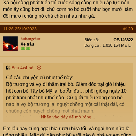
Xã hội càng phát triển thì cuộc sống càng nhiều áp lực nên
:
món ấy cũng bớt đi, chứ cơm no bò cưỡi như bọn mười tám
đôi mươi chúng nó chả chén nhau như gà.
11:26 25/10/2023
#120
buicongchuc
Biển số
OF-146822
Xe trâu
Động cơ
1,030,154 Mã lực
Beu 4x4 nói:
Có câu chuyện cũ như thế này:
Bộ trưởng và vợ đi thăm trại bò. Giám đốc trại giới thiệu
hết con bò Tây bò Mỹ lại bò Ấn đụ… phối giống ngày 10
phát trăm phát như thế nào. Cứ giới thiệu xong con bò
nào là vợ bộ trưởng lại nguýt chồng một cái thật dài, có
chuồng còn huých chồng một phát mạnh.
Nhấn vào đây để mở rộng...
Ông bộ trưởng bức xúc đợi giới thiệu xong mới hỏi Gđ
trại: Anh cho biết những còn bò này một ngày nó 100 lần
Em lâu nay cũng ngại bia rượu bữa tối, và ngại hơn nữa là
với 1 hay nhiều con bò cái khác nhau?
uống nhiều. Mặc dù gần như bữa tối nào ở nhà vợ em cũng