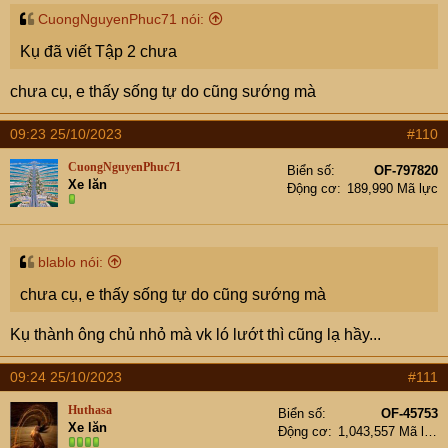
CuongNguyenPhuc71 nói:
Kụ đã viết Tập 2 chưa
chưa cụ, e thấy sống tự do cũng sướng mà
09:23 25/10/2023
#110
CuongNguyenPhuc71
Biển số
OF-797820
Xe lăn
Động cơ
189,990 Mã lực
blablo nói:
chưa cụ, e thấy sống tự do cũng sướng mà
Kụ thành ông chủ nhỏ mà vk ló lướt thì cũng lạ hầy...
09:24 25/10/2023
#111
Huthasa
Biển số
OF-45753
Xe lăn
Động cơ
1,043,557 Mã lực