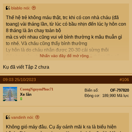
blablo nói:
Thế hệ trẻ không máu thật, trc khi có con nhà cháu (đã
toang) vài tháng lần, từ lúc có bầu nhịn đến lúc ly hôn con
8 tháng là ăn chay toàn bộ
mà cs với nhau cũng vui vẻ bình thường k mâu thuẫn gì
to nhé. Và cháu cũng thấy bình thường
Ly hôn là do cháu nhận được 20-30 cái sừng thôi
Nhấn vào đây để mở rộng...
Các bạn của cháu tầm 28-29 tuổi cũng và tháng lần cả
Kụ đã viết Tập 2 chưa
09:03 25/10/2023
#106
CuongNguyenPhuc71
Biển số
OF-797820
Xe lăn
Động cơ
189,990 Mã lực
vandinh nói:
Không gió máy đâu. Cụ ấy oánh mãi k ra là biểu hiện