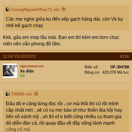
:
CuongNguyenPhuc71 nói:
Các mợ nghe gióa kụ đến xếp gạch hàng dài, còn Vk kụ
nhẽ bê gạch chạy
Kkk, gấu em inop lâu roài. Bạn em thì kém em hơn chục
niên nên vẫn phong độ lắm.
11:04 25/10/2023
#116
nguyentoan.uct
Biển số
OF-304788
Xe điện
Động cơ
420,078 Mã lực
TXM3b nói:
Đâu đó e cũng từng đọc rồi , cơ mà thôi thì cũ rồi mình
cập nhật mới , sẽ có cụ mợ bảo of như thiên địa hội hay
liên xô oánh mỹ , uh thì of e biết cũng nhiều cụ tham gia
đủ diễn đàn cả, rồi quay đầu về đây sống lành mạnh
cũng có mà