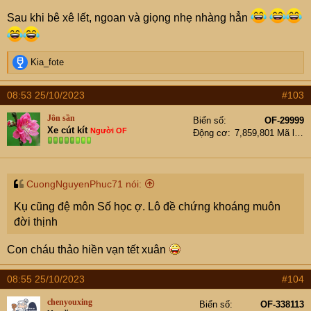
Sau khi bê xê lết, ngoan và giọng nhẹ nhàng hẳn
R
Kia_fote
e
a
08:53 25/10/2023
#103
c
t
Jôn sần
Biển số
OF-29999
i
Xe cút kít
Người OF
Động cơ
7,859,801 Mã lực
o
n
s
:
CuongNguyenPhuc71 nói:
Kụ cũng đệ môn Số học ợ. Lô đề chứng khoáng muôn
đời thịnh
Con cháu thảo hiền vạn tết xuân
08:55 25/10/2023
#104
chenyouxing
Biển số
OF-338113