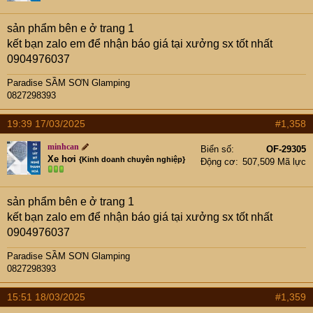
sản phẩm bên e ở trang 1
kết bạn zalo em để nhận báo giá tại xưởng sx tốt nhất
0904976037
Paradise SẦM SƠN Glamping
0827298393
19:39 17/03/2025
#1,358
minhcan
Biển số
OF-29305
Xe hơi
{Kinh doanh chuyên nghiệp}
Động cơ
507,509 Mã lực
sản phẩm bên e ở trang 1
kết bạn zalo em để nhận báo giá tại xưởng sx tốt nhất
0904976037
Paradise SẦM SƠN Glamping
0827298393
15:51 18/03/2025
#1,359