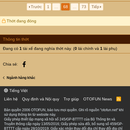
Trước
1
…
68
…
73
Tiếp
Thớt đang đóng
Thông tin thớt
Đang có
1
tài xế đang nghía thớt này. (
0
lái chính và
1
lái phụ)
Facebook
Chia sẻ:
Ngành hàng khác
Tiếng Việt
Liên hệ
Quy định và Nội quy
Trợ giúp
OTOFUN News
R
S
S
Bản quyền 2006 OTOFUN, bảo lưu mọi quyền. Ghi rõ nguồn "otofun.net" khi
sử dụng thông tin từ website này.
Giấy phép thiết lập mạng xã hội số 245/GP-BTTTT của Bộ Thông tin và
Truyền thông cấp ngày 13/05/2016; Giấy phép sửa đổi, bổ sung số 459/GP-
BTTTT cấp ngày 28/10/2019; Giấy xác nhận thay đổi địa chỉ thay đổi địa chỉ