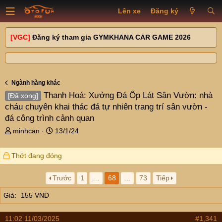
Lên xe
Đăng ký
[VGC]
Đăng ký tham gia GYMKHANA CAR GAME 2026
Ngành hàng khác
Thanh Hoá: Xưởng Đá Ốp Lát Sân Vườn: nhà
[Đã xong]
cháu chuyên khai thác đá tự nhiên trang trí sân vườn -
đá công trình cảnh quan
T
N
minhcan
13/1/24
h
g
r
à
Thớt đang đóng
e
y
a
g
d
ử
Trước
1
…
68
…
73
Tiếp
s
i
Giá
155 VNĐ
t
a
r
11:02 11/03/2025
#1,341