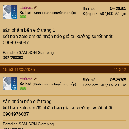
t
e
minhcan
Biển số
OF-29305
r
Xe hơi
{Kinh doanh chuyên nghiệp}
Động cơ
507,509 Mã lực
sản phẩm bên e ở trang 1
kết bạn zalo em để nhận báo giá tại xưởng sx tốt nhất
0904976037
Paradise SẦM SƠN Glamping
0827298393
15:53 11/03/2025
#1,342
minhcan
Biển số
OF-29305
Xe hơi
{Kinh doanh chuyên nghiệp}
Động cơ
507,509 Mã lực
sản phẩm bên e ở trang 1
kết bạn zalo em để nhận báo giá tại xưởng sx tốt nhất
0904976037
Paradise SẦM SƠN Glamping