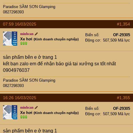
Paradise SẦM SƠN Glamping
0827298393
07:59 16/03/2025
#1,354
minhcan
Biển số
OF-29305
Xe hơi
{Kinh doanh chuyên nghiệp}
Động cơ
507,509 Mã lực
sản phẩm bên e ở trang 1
kết bạn zalo em để nhận báo giá tại xưởng sx tốt nhất
0904976037
Paradise SẦM SƠN Glamping
0827298393
16:26 16/03/2025
#1,355
minhcan
Biển số
OF-29305
Xe hơi
{Kinh doanh chuyên nghiệp}
Động cơ
507,509 Mã lực
sản phẩm bên e ở trang 1