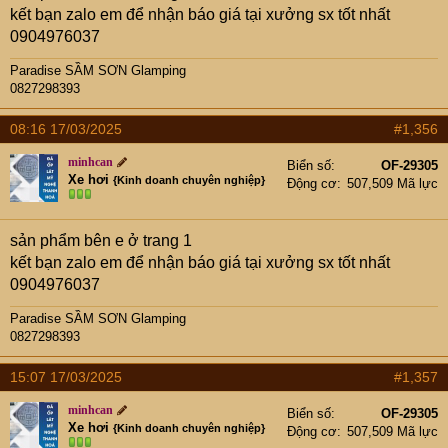
kết bạn zalo em để nhận báo giá tại xưởng sx tốt nhất
0904976037
Paradise SẦM SƠN Glamping
0827298393
08:16 17/03/2025
#1,356
minhcan
Biển số
OF-29305
Xe hơi
{Kinh doanh chuyên nghiệp}
Động cơ
507,509 Mã lực
sản phẩm bên e ở trang 1
kết bạn zalo em để nhận báo giá tại xưởng sx tốt nhất
0904976037
Paradise SẦM SƠN Glamping
0827298393
15:07 17/03/2025
#1,357
minhcan
Biển số
OF-29305
Xe hơi
{Kinh doanh chuyên nghiệp}
Động cơ
507,509 Mã lực