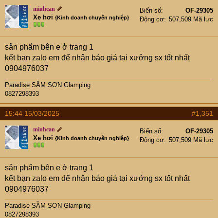
minhcan
Biển số
OF-29305
Xe hơi
{Kinh doanh chuyên nghiệp}
Động cơ
507,509 Mã lực
sản phẩm bên e ở trang 1
kết bạn zalo em để nhận báo giá tại xưởng sx tốt nhất
0904976037
Paradise SẦM SƠN Glamping
0827298393
15:44 15/03/2025
#1,351
minhcan
Biển số
OF-29305
Xe hơi
{Kinh doanh chuyên nghiệp}
Động cơ
507,509 Mã lực
sản phẩm bên e ở trang 1
kết bạn zalo em để nhận báo giá tại xưởng sx tốt nhất
0904976037
Paradise SẦM SƠN Glamping
0827298393