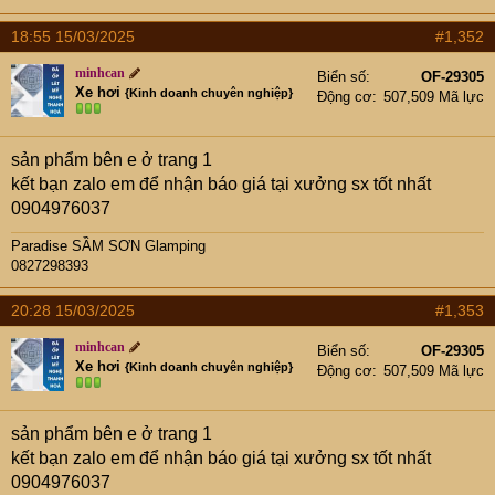
18:55 15/03/2025
#1,352
minhcan
Biển số
OF-29305
Xe hơi
{Kinh doanh chuyên nghiệp}
Động cơ
507,509 Mã lực
sản phẩm bên e ở trang 1
kết bạn zalo em để nhận báo giá tại xưởng sx tốt nhất
0904976037
Paradise SẦM SƠN Glamping
0827298393
20:28 15/03/2025
#1,353
minhcan
Biển số
OF-29305
Xe hơi
{Kinh doanh chuyên nghiệp}
Động cơ
507,509 Mã lực
sản phẩm bên e ở trang 1
kết bạn zalo em để nhận báo giá tại xưởng sx tốt nhất
0904976037