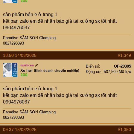
sản phẩm bên e ở trang 1
kết bạn zalo em để nhận báo giá tại xưởng sx tốt nhất
0904976037
Paradise SẦM SƠN Glamping
0827298393
18:50 14/03/2025
#1,349
minhcan
Biển số
OF-29305
Xe hơi
{Kinh doanh chuyên nghiệp}
Động cơ
507,509 Mã lực
sản phẩm bên e ở trang 1
kết bạn zalo em để nhận báo giá tại xưởng sx tốt nhất
0904976037
Paradise SẦM SƠN Glamping
0827298393
09:37 15/03/2025
#1,350