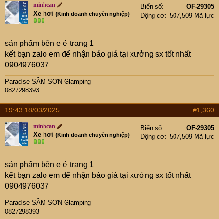
minhcan
Biển số
OF-29305
Xe hơi
{Kinh doanh chuyên nghiệp}
Động cơ
507,509 Mã lực
sản phẩm bên e ở trang 1
kết bạn zalo em để nhận báo giá tại xưởng sx tốt nhất
0904976037
Paradise SẦM SƠN Glamping
0827298393
19:43 18/03/2025
#1,360
minhcan
Biển số
OF-29305
Xe hơi
{Kinh doanh chuyên nghiệp}
Động cơ
507,509 Mã lực
sản phẩm bên e ở trang 1
kết bạn zalo em để nhận báo giá tại xưởng sx tốt nhất
0904976037
Paradise SẦM SƠN Glamping
0827298393