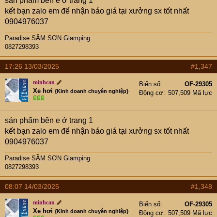
sản phẩm bên e ở trang 1
kết bạn zalo em để nhận báo giá tại xưởng sx tốt nhất
0904976037
Paradise SẦM SƠN Glamping
0827298393
17:26 13/03/2025
#1,347
minhcan
Biển số
OF-29305
Xe hơi
{Kinh doanh chuyên nghiệp}
Động cơ
507,509 Mã lực
sản phẩm bên e ở trang 1
kết bạn zalo em để nhận báo giá tại xưởng sx tốt nhất
0904976037
Paradise SẦM SƠN Glamping
0827298393
08:07 14/03/2025
#1,348
minhcan
Biển số
OF-29305
Xe hơi
{Kinh doanh chuyên nghiệp}
Động cơ
507,509 Mã lực