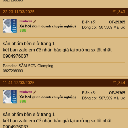
0827298393
22:23 11/03/2025
#1,343
minhcan
Biển số
OF-29305
Xe hơi
{Kinh doanh chuyên nghiệp}
Động cơ
507,509 Mã lực
sản phẩm bên e ở trang 1
kết bạn zalo em để nhận báo giá tại xưởng sx tốt nhất
0904976037
Paradise SẦM SƠN Glamping
0827298393
11:41 12/03/2025
#1,344
minhcan
Biển số
OF-29305
Xe hơi
{Kinh doanh chuyên nghiệp}
Động cơ
507,509 Mã lực
sản phẩm bên e ở trang 1
kết bạn zalo em để nhận báo giá tại xưởng sx tốt nhất
0904976037