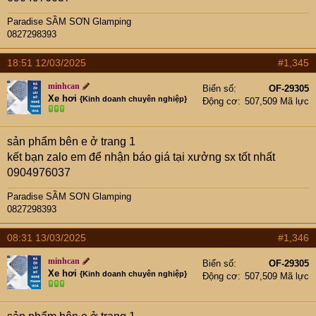
Paradise SẦM SƠN Glamping
0827298393
18:51 12/03/2025
#1,345
minhcan
Biển số
OF-29305
Xe hơi
{Kinh doanh chuyên nghiệp}
Động cơ
507,509 Mã lực
sản phẩm bên e ở trang 1
kết bạn zalo em để nhận báo giá tại xưởng sx tốt nhất
0904976037
Paradise SẦM SƠN Glamping
0827298393
08:31 13/03/2025
#1,346
minhcan
Biển số
OF-29305
Xe hơi
{Kinh doanh chuyên nghiệp}
Động cơ
507,509 Mã lực