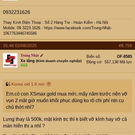
n
s
0932231626
:
Thay Kính Điện Thoại : Số 2 Hàng Tre - Hoàn Kiếm - Hà Nội
Mobile: 09.
3223.1626 -
https://www.facebook.com/Trung-Nhật-
1067763446745586
15:46 02/08/2025
#8,758
Trung Nhật
Biển số
OF-8585
Xe tăng
{Kinh doanh chuyên nghiệp}
Động cơ
557,138 Mã lực
Korea old 1.6 nói:
Em.có con XSmax gold mua mới, mấy năm trước nện vỡ
vụn 2 mặt giờ muốn khôi phục dùng ko rõ chi phí ntn cụ
chủ thớt nhỉ?
Lưng thay là 500k, mặt kính trc thì k biết vỡ kính hay vỡ cả
màn hiển thị a nhỉ ?