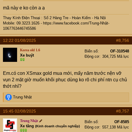
mã này e ko còn a ạ
Thay Kính Điện Thoại : Số 2 Hàng Tre - Hoàn Kiếm - Hà Nội
Mobile: 09.
3223.1626 -
https://www.facebook.com/Trung-Nhật-
1067763446745586
12:22 01/08/2025
#8,756
Korea old 1.6
Biển số
OF-310548
Xe buýt
Động cơ
304,725 Mã lực
Em.có con XSmax gold mua mới, mấy năm trước nện vỡ
vụn 2 mặt giờ muốn khôi phục dùng ko rõ chi phí ntn cụ chủ
thớt nhỉ?
R
Trung Nhật
e
a
15:45 02/08/2025
#8,757
c
t
Trung Nhật
Biển số
OF-8585
i
Xe tăng
{Kinh doanh chuyên nghiệp}
Động cơ
557,138 Mã lực
o