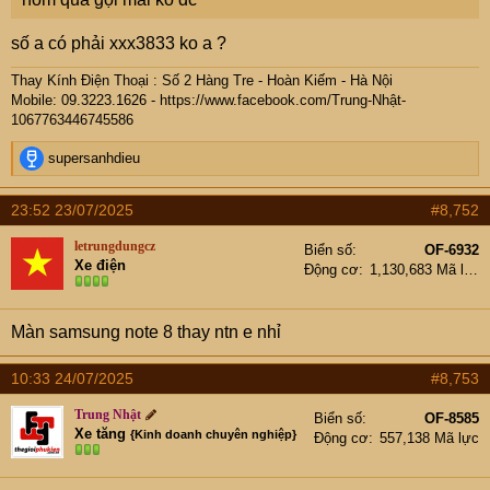
số a có phải xxx3833 ko a ?
Thay Kính Điện Thoại : Số 2 Hàng Tre - Hoàn Kiếm - Hà Nội
Mobile: 09.
3223.1626 -
https://www.facebook.com/Trung-Nhật-
1067763446745586
R
supersanhdieu
e
a
23:52 23/07/2025
#8,752
c
t
letrungdungcz
Biển số
OF-6932
i
Xe điện
Động cơ
1,130,683 Mã lực
o
n
s
Màn samsung note 8 thay ntn e nhỉ
:
10:33 24/07/2025
#8,753
Trung Nhật
Biển số
OF-8585
Xe tăng
{Kinh doanh chuyên nghiệp}
Động cơ
557,138 Mã lực