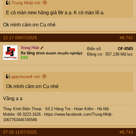
t
Trung Nhật nói:
e
E có màn new hãng giá 8tr a ạ. K có màn lô a.
r
Ok mình cảm ơn Cụ nhé
12:17 09/07/2025
#8,742
Trung Nhật
Biển số
OF-8585
Xe tăng
{Kinh doanh chuyên nghiệp}
Động cơ
557,138 Mã lực
giacmoxe4 nói:
Ok mình cảm ơn Cụ nhé
Vâng a a
Thay Kính Điện Thoại : Số 2 Hàng Tre - Hoàn Kiếm - Hà Nội
Mobile: 09.
3223.1626 -
https://www.facebook.com/Trung-Nhật-
1067763446745586
07:20 11/07/2025
#8,743