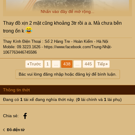
Nhấn vào đây để mở rộng...
Thay đồ xịn 2 mặt cũng khoảng 3tr rồi a a. Mà chưa bên
trong ổn k
Thay Kính Điện Thoại : Số 2 Hàng Tre - Hoàn Kiếm - Hà Nội
Mobile: 09.
3223.1626 -
https://www.facebook.com/Trung-Nhật-
1067763446745586
Trước
1
…
438
…
445
Tiếp
Bác vui lòng đăng nhập hoặc đăng ký để bình luận.
Thông tin thớt
Đang có
1
tài xế đang nghía thớt này. (
0
lái chính và
1
lái phụ)
Facebook
Chia sẻ:
Đồ điện tử