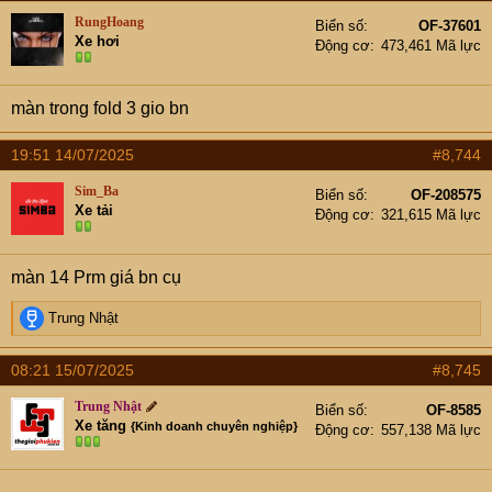
RungHoang
Biển số
OF-37601
Xe hơi
Động cơ
473,461 Mã lực
màn trong fold 3 gio bn
19:51 14/07/2025
#8,744
Sim_Ba
Biển số
OF-208575
Xe tải
Động cơ
321,615 Mã lực
màn 14 Prm giá bn cụ
R
Trung Nhật
e
a
08:21 15/07/2025
#8,745
c
t
Trung Nhật
Biển số
OF-8585
i
Xe tăng
{Kinh doanh chuyên nghiệp}
Động cơ
557,138 Mã lực
o
n
s