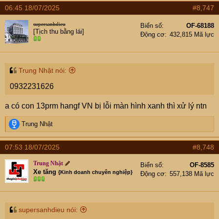
06:45 18/07/2025
#8,747
supersanhdieu
Biển số
OF-68188
[Tịch thu bằng lái]
Động cơ
432,815 Mã lực
Trung Nhật nói:
0932231626
a có con 13prm hangf VN bị lỗi màn hình xanh thì xử lý ntn
R
Trung Nhật
e
a
07:53 18/07/2025
#8,748
c
t
Trung Nhật
Biển số
OF-8585
i
Xe tăng
{Kinh doanh chuyên nghiệp}
Động cơ
557,138 Mã lực
o
n
s
:
supersanhdieu nói: