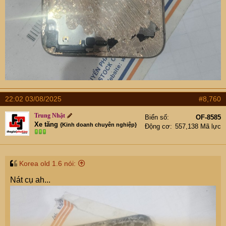
22:02 03/08/2025
#8,760
Trung Nhật
Biển số
OF-8585
Xe tăng
{Kinh doanh chuyên nghiệp}
Động cơ
557,138 Mã lực
Korea old 1.6 nói:
Nát cụ ah...