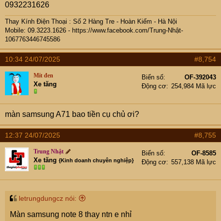
0932231626
Thay Kính Điện Thoại : Số 2 Hàng Tre - Hoàn Kiếm - Hà Nội
Mobile: 09.
3223.1626 -
https://www.facebook.com/Trung-Nhật-
1067763446745586
10:34 24/07/2025
#8,754
Mít đen
Biển số
OF-392043
Xe tăng
Động cơ
254,984 Mã lực
màn samsung A71 bao tiền cụ chủ ơi?
12:37 24/07/2025
#8,755
Trung Nhật
Biển số
OF-8585
Xe tăng
{Kinh doanh chuyên nghiệp}
Động cơ
557,138 Mã lực
letrungdungcz nói:
Màn samsung note 8 thay ntn e nhỉ