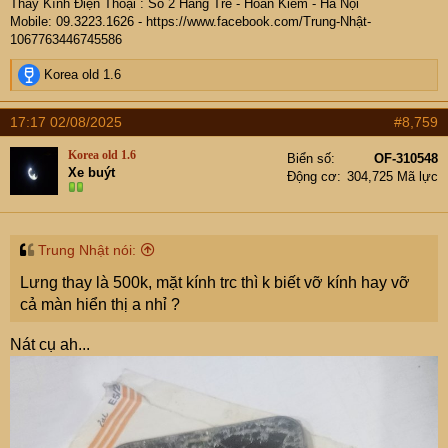
Thay Kính Điện Thoại : Số 2 Hàng Tre - Hoàn Kiếm - Hà Nội
Mobile: 09.
3223.1626 -
https://www.facebook.com/Trung-Nhật-
1067763446745586
R
Korea old 1.6
e
a
17:17 02/08/2025
#8,759
c
t
Korea old 1.6
Biển số
OF-310548
i
Xe buýt
Động cơ
304,725 Mã lực
o
n
s
:
Trung Nhật nói:
Lưng thay là 500k, mặt kính trc thì k biết vỡ kính hay vỡ
cả màn hiển thị a nhỉ ?
Nát cụ ah...