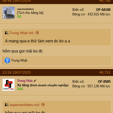
06:49 19/07/2025
#8,750
supersanhdieu
Biển số
OF-68188
[Tịch thu bằng lái]
Động cơ
432,815 Mã lực
Trung Nhật nói:
A mang qua e thử làm xem dc ko a a
hôm qua gọi mãi ko đc
R
Trung Nhật
e
a
13:24 19/07/2025
#8,751
c
t
Trung Nhật
Biển số
OF-8585
i
Xe tăng
{Kinh doanh chuyên nghiệp}
Động cơ
557,138 Mã lực
o
n
s
:
supersanhdieu nói:
hôm qua gọi mãi ko đc