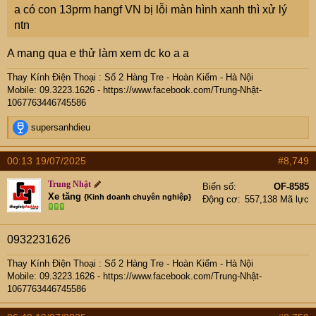
a có con 13prm hangf VN bị lỗi màn hình xanh thì xử lý
ntn
A mang qua e thử làm xem dc ko a a
Thay Kính Điện Thoại : Số 2 Hàng Tre - Hoàn Kiếm - Hà Nội
Mobile: 09.
3223.1626 -
https://www.facebook.com/Trung-Nhật-
1067763446745586
R
supersanhdieu
e
a
00:13 19/07/2025
#8,749
c
t
Trung Nhật
Biển số
OF-8585
i
Xe tăng
{Kinh doanh chuyên nghiệp}
Động cơ
557,138 Mã lực
o
n
s
0932231626
:
Thay Kính Điện Thoại : Số 2 Hàng Tre - Hoàn Kiếm - Hà Nội
Mobile: 09.
3223.1626 -
https://www.facebook.com/Trung-Nhật-
1067763446745586