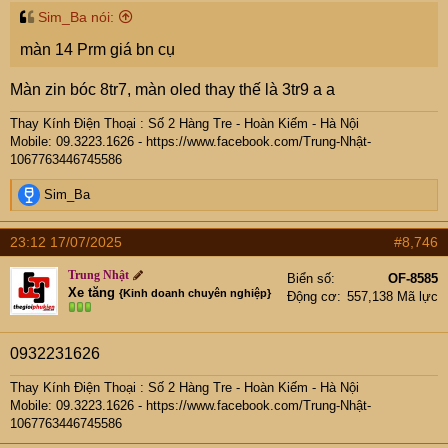
:
Sim_Ba nói:
màn 14 Prm giá bn cụ
Màn zin bóc 8tr7, màn oled thay thế là 3tr9 a a
Thay Kính Điện Thoại : Số 2 Hàng Tre - Hoàn Kiếm - Hà Nội
Mobile: 09.
3223.1626 -
https://www.facebook.com/Trung-Nhật-
1067763446745586
R
Sim_Ba
e
a
23:12 17/07/2025
#8,746
c
t
Trung Nhật
Biển số
OF-8585
i
Xe tăng
{Kinh doanh chuyên nghiệp}
Động cơ
557,138 Mã lực
o
n
s
0932231626
:
Thay Kính Điện Thoại : Số 2 Hàng Tre - Hoàn Kiếm - Hà Nội
Mobile: 09.
3223.1626 -
https://www.facebook.com/Trung-Nhật-
1067763446745586