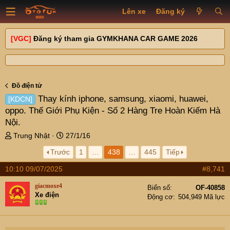
Lên xe
Đăng ký
[VGC]
Đăng ký tham gia GYMKHANA CAR GAME 2026
Đồ điện tử
Thay kính iphone, samsung, xiaomi, huawei,
[KDCN]
oppo. Thế Giới Phụ Kiện - Số 2 Hàng Tre Hoàn Kiếm Hà
Nội.
T
N
Trung Nhật
27/1/16
h
g
Trước
1
…
438
…
445
Tiếp
r
à
e
y
10:10 09/07/2025
#8,741
a
g
d
ử
giacmoxe4
Biển số
OF-40858
s
i
Xe điện
Động cơ
504,949 Mã lực
t
a
r