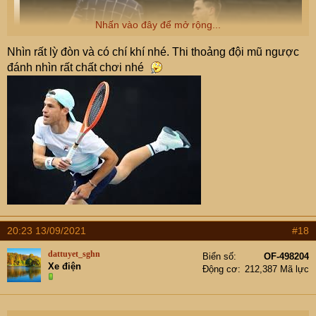
Nhấn vào đây để mở rộng...
Nhìn rất lỳ đòn và có chí khí nhé. Thi thoảng đội mũ ngược
đánh nhìn rất chất chơi nhé
20:23 13/09/2021
#18
dattuyet_sghn
Biển số
OF-498204
Xe điện
Động cơ
212,387 Mã lực