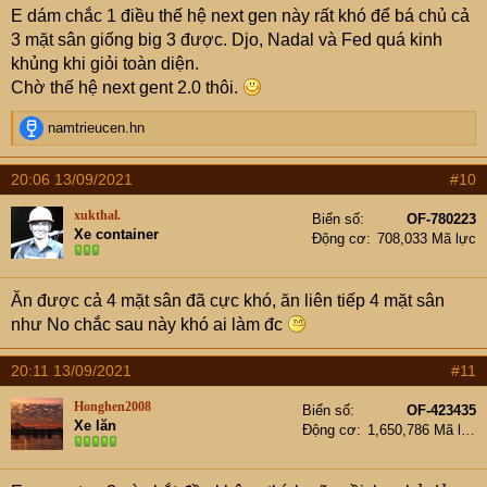
xukthal.
juve99
,
Vo_thuong
dattuyet_sghn
Booong
E dám chắc 1 điều thế hệ next gen này rất khó để bá chủ cả
:
Langthang_Mercedes
,
miit90
rachfan
thanh040506
3 mặt sân giống big 3 được. Djo, Nadal và Fed quá kinh
,
vneseman
AkiraBin
VW Golf 02
,
darthvader
Quỳnh Ốc
,
khủng khi giỏi toàn diện.
thientudolong
,
Vova
Lacet_ti
Leanh65
,
dz0r0
.......
Chờ thế hệ next gent 2.0 thôi.
R
namtrieucen.hn
e
a
20:06 13/09/2021
#10
c
t
xukthal.
Biển số
OF-780223
i
Xe container
Động cơ
708,033 Mã lực
o
n
s
Ăn được cả 4 mặt sân đã cực khó, ăn liên tiếp 4 mặt sân
:
như No chắc sau này khó ai làm đc
20:11 13/09/2021
#11
Honghen2008
Biển số
OF-423435
Xe lăn
Động cơ
1,650,786 Mã lực