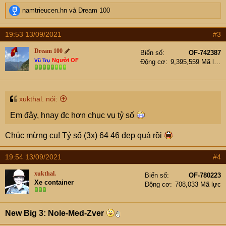
R
namtrieucen.hn
và
Dream 100
e
a
19:53 13/09/2021
#3
c
t
Dream 100
Biển số
OF-742387
i
Người OF
Vũ Trụ
Động cơ
9,395,559 Mã lực
o
n
s
:
xukthal. nói:
Em đây, hnay đc hơn chục vụ tỷ số
Chúc mừng cụ! Tỷ số (3x) 64 46 đẹp quá rồi
19:54 13/09/2021
#4
xukthal.
Biển số
OF-780223
Xe container
Động cơ
708,033 Mã lực
New Big 3: Nole-Med-Zver