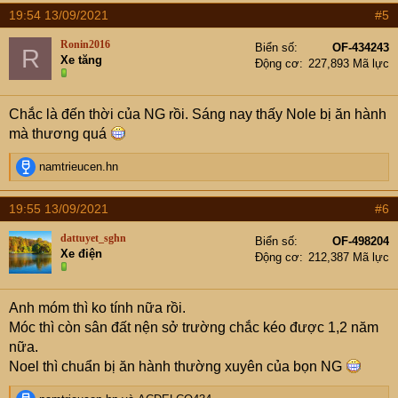
19:54 13/09/2021
#5
Ronin2016
Biển số
OF-434243
R
Xe tăng
Động cơ
227,893 Mã lực
Chắc là đến thời của NG rồi. Sáng nay thấy Nole bị ăn hành
mà thương quá
R
namtrieucen.hn
e
a
19:55 13/09/2021
#6
c
t
dattuyet_sghn
Biển số
OF-498204
i
Xe điện
Động cơ
212,387 Mã lực
o
n
s
Anh móm thì ko tính nữa rồi.
:
Móc thì còn sân đất nện sở trường chắc kéo được 1,2 năm
nữa.
Noel thì chuẩn bị ăn hành thường xuyên của bọn NG