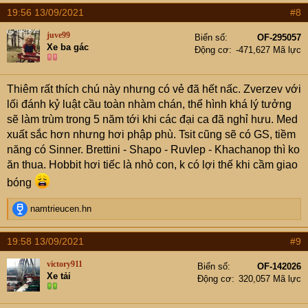
cứ vào phong độ hiện tại, tình trạng sức khỏe và tuổi tác...
a
19:56 13/09/2021
#8
c
người hâm mộ quần vợt có thể đặt ra nhiều câu hỏi:
t
juve99
Biển số
OF-295057
i
Phải chăng triều đại thống trị của Big3 đã chấm
Xe ba gác
Động cơ
-471,627 Mã lực
o
dứt?
n
Liệu nhóm bám đuổi (G5) đã đủ sức chiếm lĩnh sân
s
chơi quần vợt lớn nhất của thế giới?
Thiêm rất thích chú này nhưng có vẻ đã hết nấc. Zverzev với
:
Liệu sẽ có Big3 mới (Nole, Medvedev, Zverev) hoặc
lối đánh kỷ luật cầu toàn nhàm chán, thể hình khá lý tưởng
nhóm mới (G5+Nole)?
sẽ làm trùm trong 5 năm tới khi các đại ca đã nghỉ hưu. Med
Cơ hội nào cho Nole giành GS thứ 21 và +++?
xuất sắc hơn nhưng hơi phập phù. Tsit cũng sẽ có GS, tiềm
Khả năng hạ cánh/tái xuất của Federer và Nadal
năng có Sinner. Brettini - Shapo - Ruvlep - Khachanop thì ko
trong thi đấu quần vợt đỉnh cao?
ăn thua. Hobbit hơi tiếc là nhỏ con, k có lợi thế khi cầm giao
Cuối cùng, các ứng viên (nhóm kế cận) nào sẽ
bóng
tham gia vào sân đấu tennis đỉnh cao trong một vài
R
namtrieucen.hn
năm tới?
e
a
View attachment 6504744
19:58 13/09/2021
#9
c
View attachment 6504743
t
victory911
View attachment 6504748
Biển số
OF-142026
i
Xe tải
Động cơ
320,057 Mã lực
Mời các cụ/mợ vào phân tích, bình loạn, chém gió và bốc
o
n
phét cho vui!
s