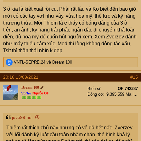
3 ô kia là kiệt xuất rồi cụ. Phải rất lâu và Ko biết đến bao giờ
mới có các tay vợt như vậy, vừa hoa mỹ, thể lực và kỹ năng
thượng thừa. Mỗi Thiem là e thấy có bóng dáng của 3 ô
trên, ăn ảnh, kỹ năng trái phải, ngắn dài, di chuyển khá toàn
diện, đủ hoa mỹ để cuốn hút người xem. Xem Zverzev đánh
như máy thiếu cảm xúc, Med thì lòng khòng động tác xấu,
Tsit thì thần thái nhìn k đẹp
R
VNTL-SEPRE.24
và
Dream 100
e
a
20:16 13/09/2021
#15
c
t
Dream 100
Biển số
OF-742387
i
Người OF
Vũ Trụ
Động cơ
9,395,559 Mã lực
o
n
s
:
juve99 nói:
Thiêm rất thích chú này nhưng có vẻ đã hết nấc. Zverzev
với lối đánh kỷ luật cầu toàn nhàm chán, thể hình khá lý