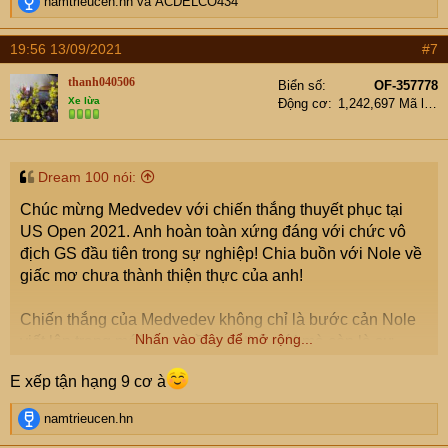
R
namtrieucen.hn
và
ACDELCO434
e
a
19:56 13/09/2021
#7
c
t
thanh040506
Biển số
OF-357778
i
Xe lừa
Động cơ
1,242,697 Mã lực
o
n
s
:
Dream 100 nói:
Chúc mừng Medvedev với chiến thắng thuyết phục tại
US Open 2021. Anh hoàn toàn xứng đáng với chức vô
địch GS đầu tiên trong sự nghiệp! Chia buồn với Nole về
giấc mơ chưa thành thiện thực của anh!
Chiến thắng của Medvedev không chỉ là bước cản Nole
Nhấn vào đây để mở rộng...
viết lên trang mới cho quần vợt thế giới mà còn là sự
khích lệ, cổ vũ, động viên nhóm bám đuổi trong cuộc đua
E xếp tận hạng 9 cơ à
với tam trụ (Big3)!
R
namtrieucen.hn
Sau chiến thắng ấn tượng của Medvedev đêm qua, căn
e