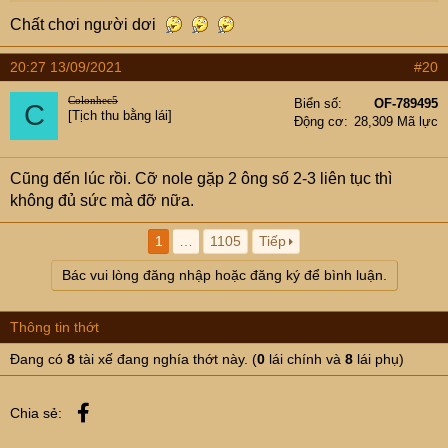
Chất chơi người dơi
20:27 13/09/2021
#20
Colonhec5
Biển số
OF-789495
C
[Tịch thu bằng lái]
Động cơ
28,309 Mã lực
Cũng đến lúc rồi. Cỡ nole gặp 2 ông số 2-3 liên tục thì
không đủ sức mà đỡ nữa.
1
…
1105
Tiếp
Bác vui lòng đăng nhập hoặc đăng ký để bình luận.
Thông tin thớt
Đang có
8
tài xế đang nghía thớt này. (
0
lái chính và
8
lái phụ)
Facebook
Chia sẻ: