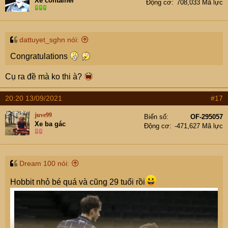
Xe container
Động cơ
708,033 Mã lực
dattuyet_sghn nói:
Congratulations
Cụ ra đề mà ko thi à?
20:20 13/09/2021
#17
juve99
Biển số
OF-295057
Xe ba gác
Động cơ
-471,627 Mã lực
Dream 100 nói:
Hobbit nhỏ bé quá và cũng 29 tuổi rồi