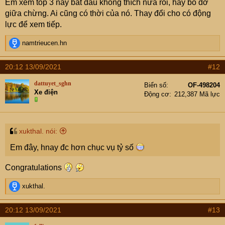
Em xem top 3 này bắt đầu không thích nữa rồi, hay bỏ dở
giữa chừng. Ai cũng có thời của nó. Thay đổi cho có động
lực để xem tiếp.
R
namtrieucen.hn
e
a
20:12 13/09/2021
#12
c
t
dattuyet_sghn
Biển số
OF-498204
i
Xe điện
Động cơ
212,387 Mã lực
o
n
s
:
xukthal. nói:
Em đây, hnay đc hơn chục vụ tỷ số
Congratulations
R
xukthal.
e
a
20:12 13/09/2021
#13
c
t