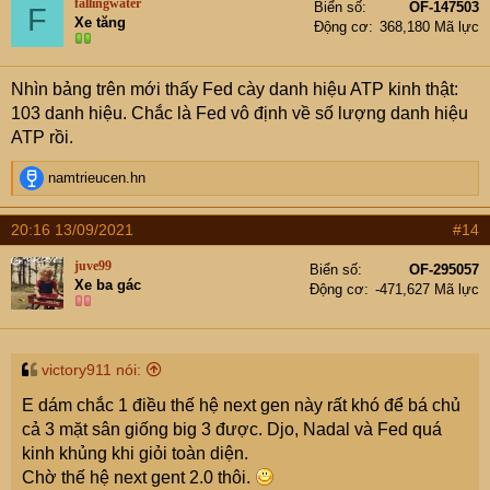
fallingwater
Biển số
OF-147503
F
i
Xe tăng
Động cơ
368,180 Mã lực
o
n
s
Nhìn bảng trên mới thấy Fed cày danh hiệu ATP kinh thật:
:
103 danh hiệu. Chắc là Fed vô định về số lượng danh hiệu
ATP rồi.
R
namtrieucen.hn
e
a
20:16 13/09/2021
#14
c
t
juve99
Biển số
OF-295057
i
Xe ba gác
Động cơ
-471,627 Mã lực
o
n
s
:
victory911 nói:
E dám chắc 1 điều thế hệ next gen này rất khó để bá chủ
cả 3 mặt sân giống big 3 được. Djo, Nadal và Fed quá
kinh khủng khi giỏi toàn diện.
Chờ thế hệ next gent 2.0 thôi.