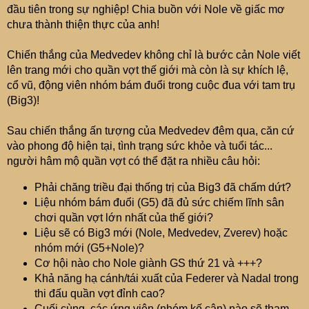
e
đầu tiên trong sự nghiệp! Chia buồn với Nole về giấc mơ
r
chưa thành thiện thực của anh!
Chiến thắng của Medvedev không chỉ là bước cản Nole viết
lên trang mới cho quần vợt thế giới mà còn là sự khích lệ,
cổ vũ, động viên nhóm bám đuổi trong cuộc đua với tam trụ
(Big3)!
Sau chiến thắng ấn tượng của Medvedev đêm qua, căn cứ
vào phong độ hiện tại, tình trạng sức khỏe và tuổi tác...
người hâm mộ quần vợt có thể đặt ra nhiều câu hỏi:
Phải chăng triều đại thống trị của Big3 đã chấm dứt?
Liệu nhóm bám đuổi (G5) đã đủ sức chiếm lĩnh sân
chơi quần vợt lớn nhất của thế giới?
Liệu sẽ có Big3 mới (Nole, Medvedev, Zverev) hoặc
nhóm mới (G5+Nole)?
Cơ hội nào cho Nole giành GS thứ 21 và +++?
Khả năng hạ cánh/tái xuất của Federer và Nadal trong
thi đấu quần vợt đỉnh cao?
Cuối cùng, các ứng viên (nhóm kế cận) nào sẽ tham