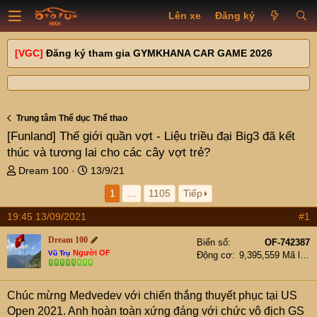
Lên xe
Đăng ký
[VGC]
Đăng ký tham gia GYMKHANA CAR GAME 2026
Trung tâm Thể dục Thể thao
[Funland]
Thế giới quần vợt - Liệu triều đại Big3 đã kết
thúc và tương lai cho các cây vợt trẻ?
T
N
Dream 100
13/9/21
h
g
1
…
1105
Tiếp
r
à
e
y
19:45 13/09/2021
#1
a
g
d
ử
Dream 100
Biển số
OF-742387
s
i
Người OF
Vũ Trụ
Động cơ
9,395,559 Mã lực
t
a
r
Chúc mừng Medvedev với chiến thắng thuyết phục tại US
t
Open 2021. Anh hoàn toàn xứng đáng với chức vô địch GS