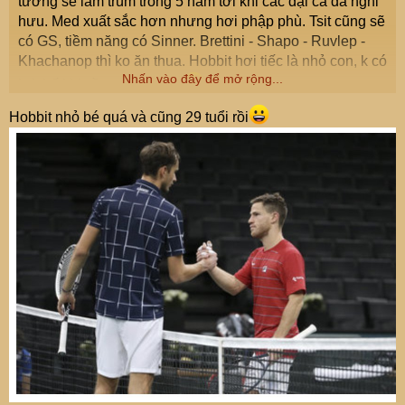
tưởng sẽ làm trùm trong 5 năm tới khi các đại ca đã nghỉ
hưu. Med xuất sắc hơn nhưng hơi phập phù. Tsit cũng sẽ
có GS, tiềm năng có Sinner. Brettini - Shapo - Ruvlep -
Khachanop thì ko ăn thua. Hobbit hơi tiếc là nhỏ con, k có
Nhấn vào đây để mở rộng...
lợi thế khi cầm giao bóng
Hobbit nhỏ bé quá và cũng 29 tuổi rồi