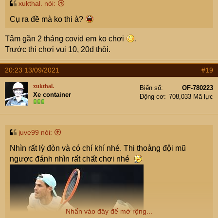
xukthal. nói:
Cụ ra đề mà ko thi à?
Tâm gần 2 tháng covid em ko chơi
.
Trước thì chơi vui 10, 20đ thôi.
20:23 13/09/2021
#19
xukthal.
Biển số
OF-780223
Xe container
Động cơ
708,033 Mã lực
juve99 nói:
Nhìn rất lỳ đòn và có chí khí nhé. Thi thoảng đội mũ
ngược đánh nhìn rất chất chơi nhé
Nhấn vào đây để mở rộng...