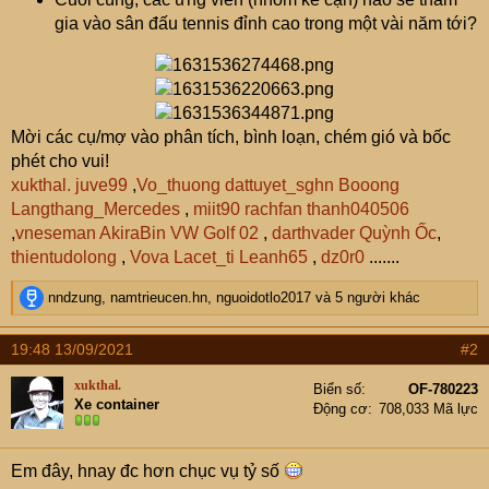
gia vào sân đấu tennis đỉnh cao trong một vài năm tới?
Mời các cụ/mợ vào phân tích, bình loạn, chém gió và bốc
phét cho vui!
xukthal.
juve99
,
Vo_thuong
dattuyet_sghn
Booong
Langthang_Mercedes
,
miit90
rachfan
thanh040506
,
vneseman
AkiraBin
VW Golf 02
,
darthvader
Quỳnh Ốc
,
thientudolong
,
Vova
Lacet_ti
Leanh65
,
dz0r0
.......
R
nndzung
,
namtrieucen.hn
,
nguoidotlo2017
và 5 người khác
e
a
19:48 13/09/2021
#2
c
t
xukthal.
Biển số
OF-780223
i
Xe container
Động cơ
708,033 Mã lực
o
n
s
Em đây, hnay đc hơn chục vụ tỷ số
: