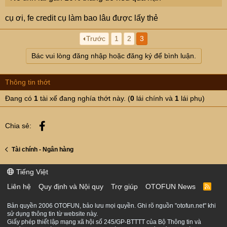
cụ ơi, fe credit cụ làm bao lâu được lấy thẻ
Trước
1
2
3
Bác vui lòng đăng nhập hoặc đăng ký để bình luận.
Thông tin thớt
Đang có
1
tài xế đang nghía thớt này. (
0
lái chính và
1
lái phụ)
Facebook
Chia sẻ:
Tài chính - Ngân hàng
Tiếng Việt
Liên hệ
Quy định và Nội quy
Trợ giúp
OTOFUN News
R
S
S
Bản quyền 2006 OTOFUN, bảo lưu mọi quyền. Ghi rõ nguồn "otofun.net" khi
sử dụng thông tin từ website này.
Giấy phép thiết lập mạng xã hội số 245/GP-BTTTT của Bộ Thông tin và