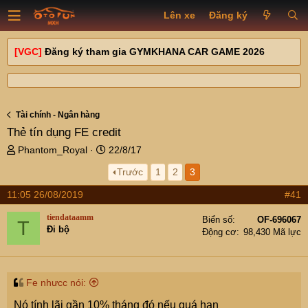
Lên xe
Đăng ký
[VGC]
Đăng ký tham gia GYMKHANA CAR GAME 2026
Tài chính - Ngân hàng
Thẻ tín dụng FE credit
T
N
Phantom_Royal
22/8/17
h
g
Trước
1
2
3
r
à
e
y
11:05 26/08/2019
#41
a
g
d
ử
tiendataamm
Biển số
OF-696067
T
s
i
Đi bộ
Động cơ
98,430 Mã lực
t
a
r
t
Fe nhưcc nói:
e
Nó tính lãi gần 10% tháng đó nếu quá hạn
r